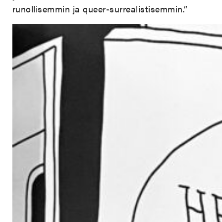
runollisemmin ja queer-surrealistisemmin.”