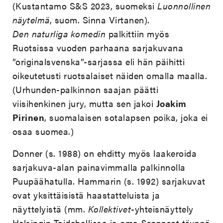
(Kustantamo S&S 2023, suomeksi
Luonnollinen
näytelmä
, suom.
Sinna Virtanen
).
Den naturliga komedin
palkittiin myös
Ruotsissa vuoden parhaana sarjakuvana
”originalsvenska”-sarjassa eli hän päihitti
oikeutetusti ruotsalaiset näiden omalla maalla.
(Urhunden-palkinnon saajan päätti
viisihenkinen jury, mutta sen jakoi
Joakim
Pirinen
, suomalaisen sotalapsen poika, joka ei
osaa suomea.)
Donner (s. 1988) on ehditty myös laakeroida
sarjakuva-alan painavimmalla palkinnolla
Puupäähatulla. Hammarin (s. 1992) sarjakuvat
ovat yksittäisistä haastatteluista ja
näyttelyistä (mm.
Kollektivet
-yhteisnäyttely
Helsingin Taidehallissa ja oma
Saappaat täynnä