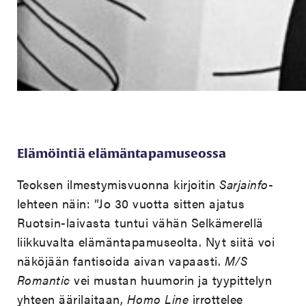
Elämöintiä elämäntapamuseossa
Teoksen ilmestymisvuonna kirjoitin
Sarjainfo
-
lehteen näin: ”Jo 30 vuotta sitten ajatus
Ruotsin-laivasta tuntui vähän Selkämerellä
liikkuvalta elämäntapamuseolta. Nyt siitä voi
näköjään fantisoida aivan vapaasti.
M/S
Romantic
vei mustan huumorin ja tyypittelyn
yhteen äärilaitaan,
Homo Line
irrottelee