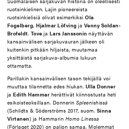
Suomalaisen sarjakuvan historia on oleellisesti
ruotsinkielinen. Lajin pioneereista
ruotsinkielisiä olivat esimerkiksi
Ola
Fogelberg
,
Hjalmar Löfving
ja
Venny Soldan-
Brofeldt
.
Tove
ja
Lars Janssonin
näyttävän
kansainvälisen sarjakuvauran jälkeen oli
kuitenkin pitkään hiljaista, muutamaa
yksittäistä sarjakuva-albumia lukuun
ottamatta.
Parillakin kansainvälisen tason tekijällä voi
muuttaa tilannetta edes hiukan.
Ulla Donner
ja
Edith Hammar
herättivät kiinnostusta heti
esikoisteoksillaan. Donnerin
Spleenishissä
(Schildts & Söderströms 2017, suom.
Sinna
Virtanen
) ja Hammarin
Homo Linessa
(Förlaget 2020) on paljon samaa. Molemmat