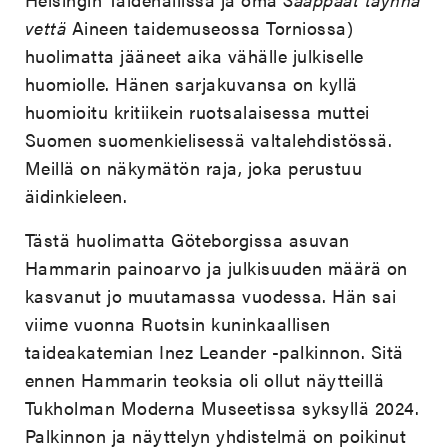
vettä
Aineen taidemuseossa Torniossa)
huolimatta jääneet aika vähälle julkiselle
huomiolle. Hänen sarjakuvansa on kyllä
huomioitu kritiikein ruotsalaisessa muttei
Suomen suomenkielisessä valtalehdistössä.
Meillä on näkymätön raja, joka perustuu
äidinkieleen.
Tästä huolimatta Göteborgissa asuvan
Hammarin painoarvo ja julkisuuden määrä on
kasvanut jo muutamassa vuodessa. Hän sai
viime vuonna Ruotsin kuninkaallisen
taideakatemian Inez Leander -palkinnon. Sitä
ennen Hammarin teoksia oli ollut näytteillä
Tukholman Moderna Museetissa syksyllä 2024.
Palkinnon ja näyttelyn yhdistelmä on poikinut