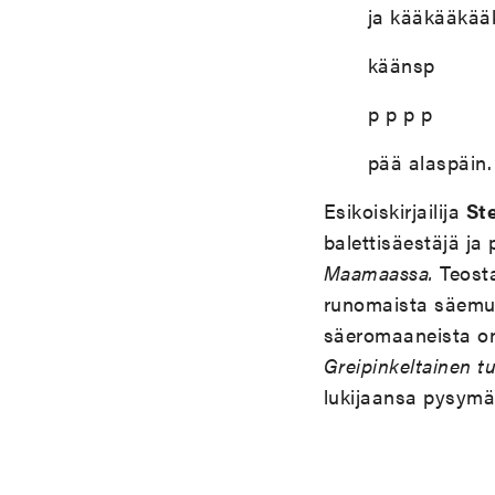
ja kääkääkää
käänsp
p p p p
pää alaspäin. 
Esikoiskirjailija
St
balettisäestäjä ja 
Maamaassa.
Teosta
runomaista säemuo
säeromaaneista on 
Greipinkeltainen t
lukijaansa pysymä