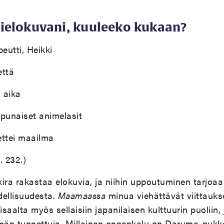
ielokuvani, kuuleeko kukaan?
eutti, Heikki
että
 aika
npunaiset animelasit
ettei maailma
s. 232.)
ira rakastaa elokuvia, ja niihin uppoutuminen tarjoaa
dellisuudesta.
Maamaassa
minua viehättävät viittauk
isaalta myös sellaisiin japa
nilaisen kulttuurin puoliin,
n tunnettuja. Millainen onnenkalu on Daruma-nukk