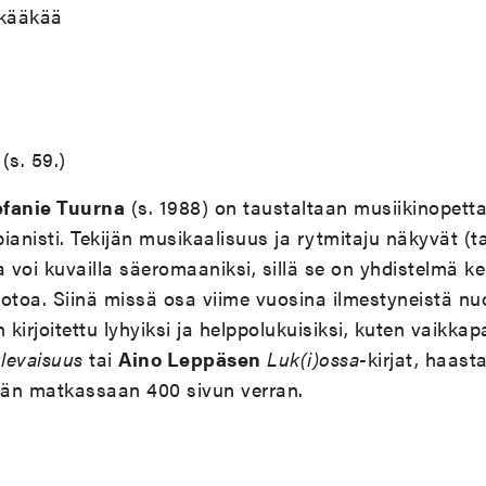
kääkää
(s. 59.)
efanie Tuurna
(s. 1988) on taustaltaan musiikinopettaj
pianisti. Tekijän musikaalisuus ja rytmitaju näkyvät (t
 voi kuvailla säeromaaniksi, sillä se on yhdistelmä ke
toa. Siinä missä osa viime vuosina ilmestyneistä nu
kirjoitettu lyhyiksi ja helppolukuisiksi, kuten vaikka
ulevaisuus
tai
Aino Leppäsen
Luk(i)ossa
-kirjat, haas
än matkassaan 400 sivun verran.