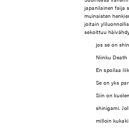
japanilainen faija
muinaisten henki
joitain yliluonnoll
sekoittuu häivähd
jos se on shi
Niinku Death
En spoilaa lii
Se on yks par
Siin on kuole
shinigami. Jo
milloin kukaki