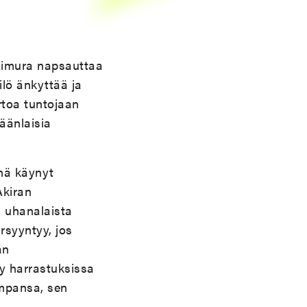
Kimura napsauttaa
lö änkyttää ja
toa tuntojaan
äänlaisia
nä käynyt
Akiran
n uhanalaista
rsyyntyy, jos
än
y harrastuksissa
empansa, sen