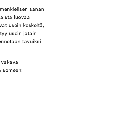
uomenkielisen sanan
laista luovaa
at usein keskeltä,
ntyy usein jotain
ennetaan tavuiksi
a vakava.
aan someen: