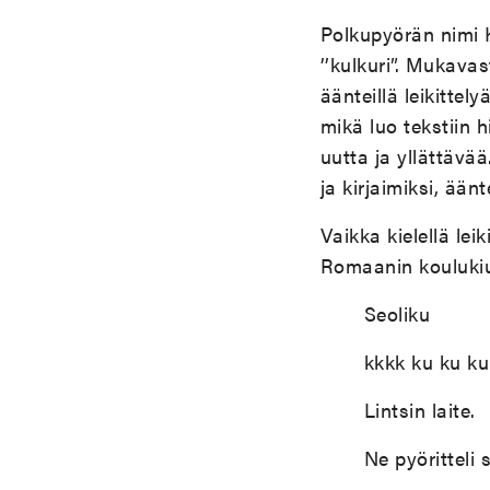
Polkupyörän nimi K
’’kulkuri”. Mukavas
äänteillä leikittely
mikä luo tekstiin h
uutta ja yllättävä
ja kirjaimiksi, äänt
Vaikka kielellä le
Rom
aanin kouluki
Seoliku
kkkk ku ku ku
Lintsin laite.
Ne pyöritteli s