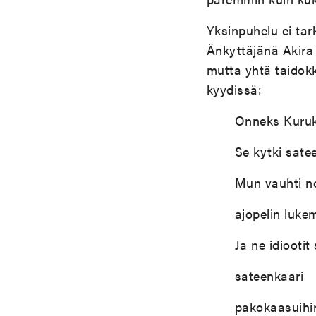
Yksinpuhelu ei tar
Änkyttäjänä Akira 
mutta yhtä taidok
kyydissä:
Onneks Kuruk
Se kytki sate
Mun vauhti n
ajopelin lukem
Ja ne idiootit
sateenkaari
pakokaasuihin.