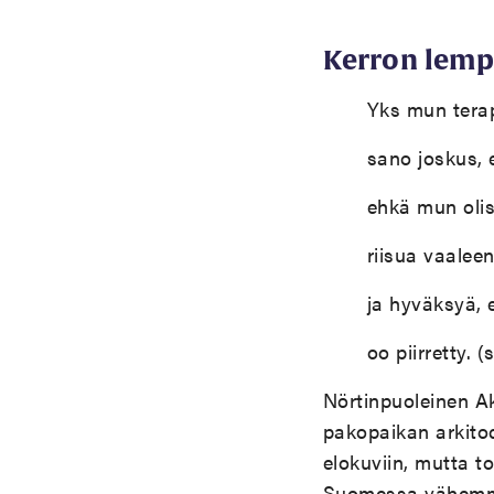
Kerron lemp
Yks mun terap
sano joskus, 
ehkä mun olis
riisua vaalee
ja hyväksyä, 
oo piirretty. (
Nörtinpuoleinen Ak
pakopaikan arkito
elokuviin, mutta to
Suomessa vähemmä