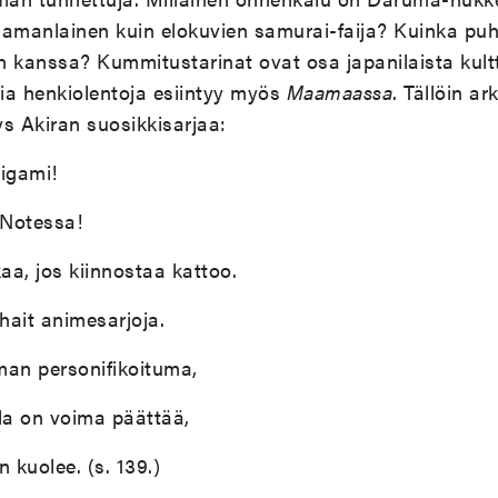
 samanlainen kuin elokuvien samurai-faija? Kuinka puh
en kanssa?
Kummitustarinat ovat osa japanilaista kultt
isia henkiolentoja esiintyy myös
Maamaassa
. Tällöin ar
ys Akiran suosikkisarjaa:
nigami!
 Notessa!
kaa, jos kiinnostaa kattoo.
hait animesarjoja.
man personifikoituma,
lla on voima päättää,
n kuolee. (s. 139.)