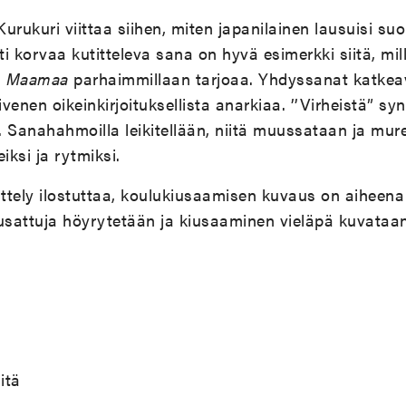
urukuri viittaa siihen, miten japanilainen lausuisi s
ti korvaa kutitteleva sana on hyvä esimerkki siitä, mil
ä
Maamaa
parhaimmillaan tarjoaa. Yhdyssanat katkeav
ivenen oikeinkirjoituksellista anarkiaa. ’’Virheistä” sy
ä. Sanahahmoilla leikitellään, niitä muussataan ja mur
eiksi ja rytmiksi.
ikittely ilostuttaa, koulukiusaamisen kuvaus on aiheen
usattuja höyrytetään ja kiusaaminen vieläpä kuvat
itä