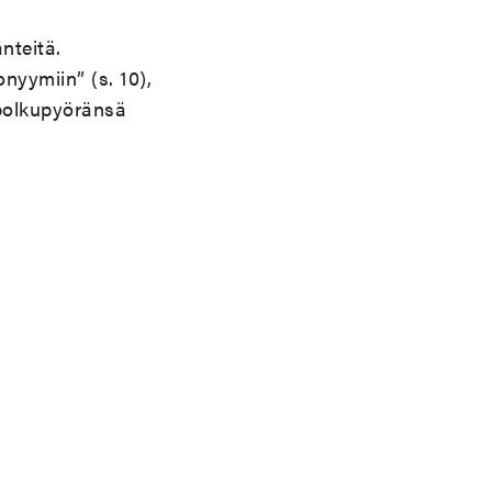
nteitä.
nyymiin” (s. 10),
polkupyöränsä