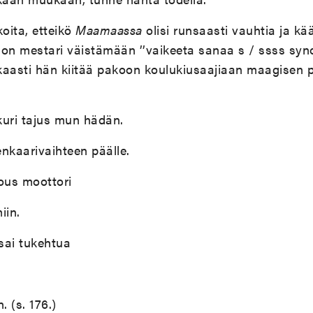
koita, etteikö
Maamaassa
olisi runsaasti vauhtia ja kää
on mestari väistämään ’’vaikeeta sanaa s / ssss syno
kaasti hän kiitää pakoon koulukiusaajiaan maagisen 
uri tajus mun hädän.
enkaarivaihteen päälle.
ous moottori
iin.
 sai tukehtua
 (s. 176.)