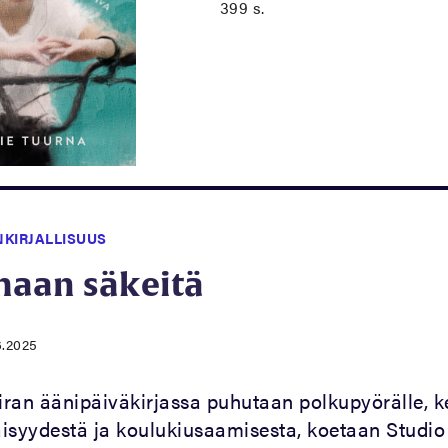
399 s.
NKIRJALLISUUS
aan säkeitä
6.2025
ran äänipäiväkirjassa puhutaan polkupyörälle, k
isyydestä ja koulukiusaamisesta, koetaan Studio 