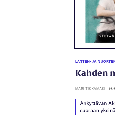
LASTEN- JA NUORTE
Kahden m
MARI TIKKAMÄKI
|
16.
Änkyttävän Aki
suoraan yksinä