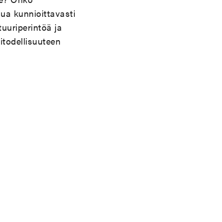
ua kunnioittavasti
uuriperintöä ja
kitodellisuuteen