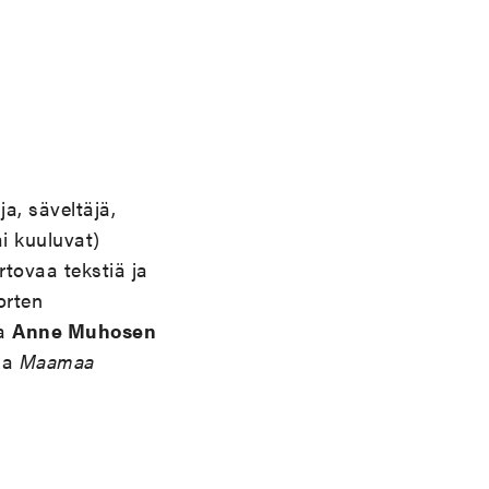
a, säveltäjä,
ai kuuluvat)
rtovaa tekstiä ja
orten
pa
Anne Muhosen
taa
Maamaa