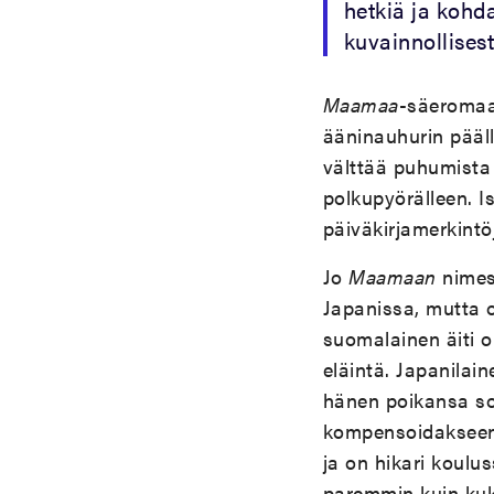
hetkiä ja kohd
kuvainnollisesti
Maamaa
-säeromaa
ääninauhurin pääll
välttää puhumista
polkupyörälleen. 
päiväkirjamerkintö
Jo
Maamaan
nimes
Japanissa, mutta o
suomalainen äiti o
eläintä. Japanilai
hänen poikansa so
kompensoidakseen 
ja on hikari koulu
paremmin kuin kuk