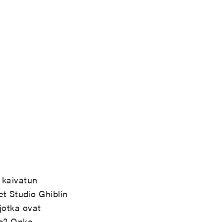
 kaivatun
set Studio
Ghiblin
 jotka ovat
e? Onko