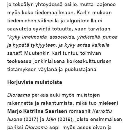
jo tekoälyn yhteydessä esille, mutta laajenee
myös koko tiedemaailmaan. Karlin mukaan
tiedemiehen välineillä ja algoritmeilla ei
saavuteta syvintä totuutta, vaan tarvitaan
”
kyky unelmoida, assosioida, yhdistellä, punoa
ja hypätä tyhjyyteen, ja kyky antaa kaikelle
sanat
”. Muutenkin Karl tuntuu toimivan
teoksessa jonkinlaisena korkeakulttuurisen
tietämyksen väylänä ja puolustajana.
Horjuvista muistoista
Dioraama
perkaa auki myös muistojen
rakennetta ja rakentumista, mikä tuo mieleeni
Marjo Katriina Saarisen
romaanit
Kerrottu
huone
(2017) ja
Jälki
(2019), joista ensimmäisen
pariksi
Dioraama
sopii myös assosioivan ja