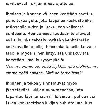
ravitsevasti lukijan omaa ajattelua.
Ihmisen ja koneen väliseen kenttään asettuu
puhe tekoälystä, joka laajenee keskusteluksi
rationaalisuuden ja luovuuden välisestä
suhteesta. Romaanissa tuodaan toistuvasti
esille, kuinka tekoäly pyritään kehittämään
seuraavalle tasolle, ihmisenkaltaiselle luovalle
tasolle. Myös siihen liittyvistä uhkakuvista
heitetään ilmoille kysymyksiä:
”Jos me emme ole enää älykkäimpiä elollisia, me
emme enää hallitse. Mitä se tarkoittaa?”
Ihminen ja tekoäly rinnastuvat myös
jännittävästi lukijaa puhuteltaessa, jota
tapahtuu läpi romaanin. Toisinaan puheen voi
lukea konkreettisen lukijan puhutteluna, kun