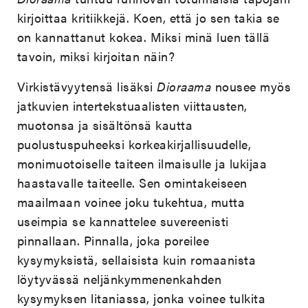
kirjoittaa kritiikkejä. Koen, että jo sen takia se
on kannattanut kokea. Miksi minä luen tällä
tavoin, miksi kirjoitan näin?
Virkistävyytensä lisäksi
Dioraama
nousee myös
jatkuvien intertekstuaalisten viittausten,
muotonsa ja sisältönsä kautta
puolustuspuheeksi korkeakirjallisuudelle,
monimuotoiselle taiteen ilmaisulle ja lukijaa
haastavalle taiteelle. Sen omintakeiseen
maailmaan voinee joku tukehtua, mutta
useimpia se kannattelee suvereenisti
pinnallaan. Pinnalla, joka poreilee
kysymyksistä, sellaisista kuin romaanista
löytyvässä neljänkymmenenkahden
kysymyksen litaniassa, jonka voinee tulkita