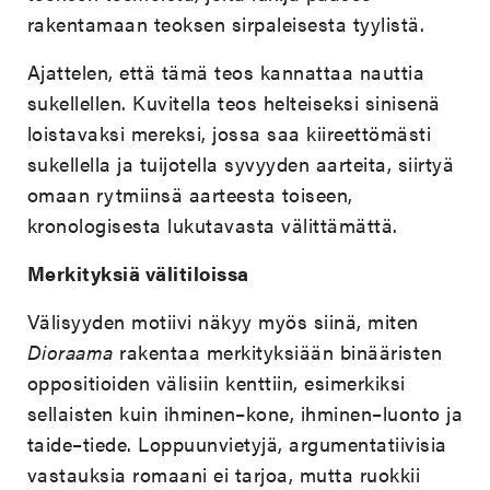
rakentamaan teoksen sirpaleisesta tyylistä.
Ajattelen, että tämä teos kannattaa nauttia
sukellellen. Kuvitella teos helteiseksi sinisenä
loistavaksi mereksi, jossa saa kiireettömästi
sukellella ja tuijotella syvyyden aarteita, siirtyä
omaan rytmiinsä aarteesta toiseen,
kronologisesta lukutavasta välittämättä.
Merkityksiä välitiloissa
Välisyyden motiivi näkyy myös siinä, miten
Dioraama
rakentaa merkityksiään binääristen
oppositioiden välisiin kenttiin, esimerkiksi
sellaisten kuin ihminen–kone, ihminen–luonto ja
taide–tiede. Loppuunvietyjä, argumentatiivisia
vastauksia romaani ei tarjoa, mutta ruokkii