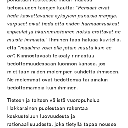
tietoisuuden tasojen kautta: ”
Pensaat eivät
tiedä kasvattavansa syksyisin punaisia marjoja,
varpuset eivät tiedä että niiden harmaanruskeat
siipisulat ja tikarinmuotoinen nokka erottavat ne
muista linnuista.
” Ihminen taas haluaa kuvitella,
että ”
maailma voisi olla jotain muuta kuin se
on
”. Kiinnostavasti tekoäly rinnastuu
tiedottomuudessaan luonnon kanssa, jos
mietitään niiden molempien suhdetta ihmiseen.
Ne molemmat ovat tiedottomia tai ainakin
tiedottomampia kuin ihminen.
Tieteen ja taiteen välistä vuoropuhelua
Hakkarainen puolestaan rakentaa
keskusteluun luovuudesta ja
rationaalisuudesta, joka tietyllä tapaa nousee