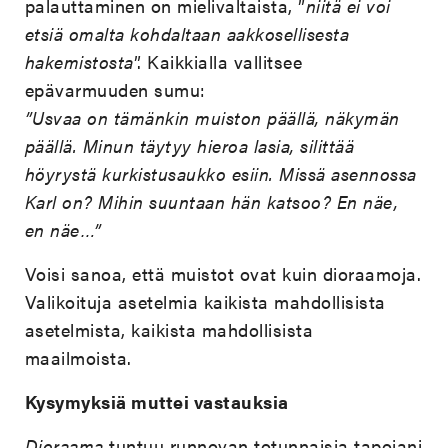
palauttaminen on mielivaltaista, ”
niitä ei voi
etsiä omalta kohdaltaan aakkosellisesta
hakemistosta
”. Kaikkialla vallitsee
epävarmuuden sumu:
”Usvaa on tämänkin muiston päällä, näkymän
päällä. Minun täytyy hieroa lasia, silittää
höyrystä kurkistusaukko esiin. Missä asennossa
Karl on? Mihin suuntaan hän katsoo? En näe,
en näe…”
Voisi sanoa, että muistot ovat kuin dioraamoja.
Valikoituja asetelmia kaikista mahdollisista
asetelmista, kaikista mahdollisista
maailmoista.
Kysymyksiä muttei vastauksia
Dioraama
tuntuu runnovan totunnaisia tapojani