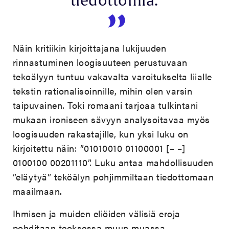
tiedottomia.
Näin kritiikin kirjoittajana lukijuuden
rinnastuminen loogisuuteen perustuvaan
tekoälyyn tuntuu vakavalta varoitukselta liialle
tekstin rationalisoinnille, mihin olen varsin
taipuvainen. Toki romaani tarjoaa tulkintani
mukaan ironiseen sävyyn analysoitavaa myös
loogisuuden rakastajille, kun yksi luku on
kirjoitettu näin: ”01010010 01100001 [– –]
0100100 00201110”. Luku antaa mahdollisuuden
”eläytyä” teköälyn pohjimmiltaan tiedottomaan
maailmaan.
Ihmisen ja muiden eliöiden välisiä eroja
pohditaan teoksessa muun muassa