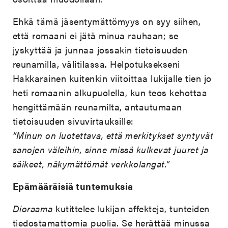
Ehkä tämä jäsentymättömyys on syy siihen,
että romaani ei jätä minua rauhaan; se
jyskyttää ja junnaa jossakin tietoisuuden
reunamilla, välitilassa. Helpotuksekseni
Hakkarainen kuitenkin viitoittaa lukijalle tien jo
heti romaanin alkupuolella, kun teos kehottaa
hengittämään reunamilta, antautumaan
tietoisuuden sivuvirtauksille:
”Minun on luotettava, että merkitykset syntyvät
sanojen väleihin, sinne missä kulkevat juuret ja
säikeet, näkymättömät verkkolangat.”
Epämääräisiä tuntemuksia
Dioraama
kutittelee lukijan affekteja, tunteiden
tiedostamattomia puolia. Se herättää minussa