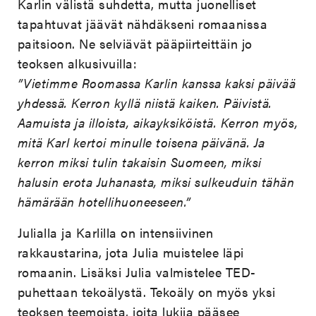
Karlin välistä suhdetta, mutta juonelliset
tapahtuvat jäävät nähdäkseni romaanissa
paitsioon. Ne selviävät pääpiirteittäin jo
teoksen alkusivuilla:
”Vietimme Roomassa Karlin kanssa kaksi päivää
yhdessä. Kerron kyllä niistä kaiken. Päivistä.
Aamuista ja illoista, aikayksiköistä. Kerron myös,
mitä Karl kertoi minulle toisena päivänä. Ja
kerron miksi tulin takaisin Suomeen, miksi
halusin erota Juhanasta, miksi sulkeuduin tähän
hämärään hotellihuoneeseen.”
Julialla ja Karlilla on intensiivinen
rakkaustarina, jota Julia muistelee läpi
romaanin. Lisäksi Julia valmistelee TED-
puhettaan tekoälystä. Tekoäly on myös yksi
teoksen teemoista, joita lukija pääsee