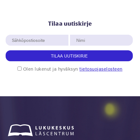
Tilaa uutiskirje
TILAA UUTISKIRJE
Olen lukenut ja hyväksyn
tietosuojaselosteen