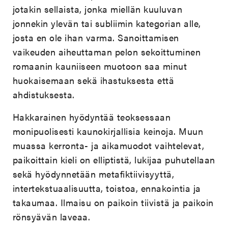
jotakin sellaista, jonka miellän kuuluvan
jonnekin ylevän tai subliimin kategorian alle,
josta en ole ihan varma. Sanoittamisen
vaikeuden aiheuttaman pelon sekoittuminen
romaanin kauniiseen muotoon saa minut
huokaisemaan sekä ihastuksesta että
ahdistuksesta.
Hakkarainen hyödyntää teoksessaan
monipuolisesti kaunokirjallisia keinoja. Muun
muassa kerronta- ja aikamuodot vaihtelevat,
paikoittain kieli on elliptistä, lukijaa puhutellaan
sekä hyödynnetään metafiktiivisyyttä,
intertekstuaalisuutta, toistoa, ennakointia ja
takaumaa. Ilmaisu on paikoin tiivistä ja paikoin
rönsyävän laveaa.