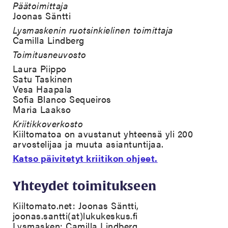
Päätoimittaja
Joonas Säntti
Lysmaskenin ruotsinkielinen toimittaja
Camilla Lindberg
Toimitusneuvosto
Laura Piippo
Satu Taskinen
Vesa Haapala
Sofia Blanco Sequeiros
Maria Laakso
Kriitikkoverkosto
Kiiltomatoa on avustanut yhteensä yli 200
arvostelijaa ja muuta asiantuntijaa.
Katso päivitetyt kriitikon ohjeet.
Yhteydet toimitukseen
Kiiltomato.net: Joonas Säntti,
joonas.santti(at)lukukeskus.fi
Lysmasken: Camilla Lindberg,