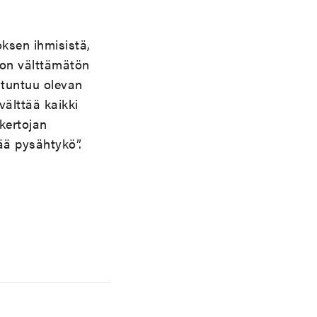
oksen ihmisistä,
 on välttämätön
 tuntuu olevan
välttää kaikki
 kertojan
ää pysähtykö”.