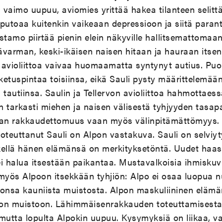
n vaimo uupuu, aviomies yrittää hakea tilanteen selittä
o putoaa kuitenkin vaikeaan depressioon ja siitä paran
stamo piirtää pienin elein näkyville hallitsemattomaan
pävarman, keski-ikäisen naisen hitaan ja hauraan itse
ä avioliittoa vaivaa huomaamatta syntynyt autius. Puol
ketuspintaa toisiinsa, eikä Sauli pysty määrittelemä
tautiinsa. Saulin ja Tellervon avioliittoa hahmottae
isen tarkasti miehen ja naisen välisestä tyhjyyden tasa
aan rakkaudettomuus vaan myös välinpitämättömyys. 
oteuttanut Sauli on Alpon vastakuva. Sauli on selviyt
kellä hänen elämänsä on merkityksetöntä. Uudet haas
 ei halua itsestään paikantaa. Mustavalkoisia ihmiskuv
yös Alpoon itsekkään tyhjiön: Alpo ei osaa luopua n
nsa kauniista muistosta. Alpon maskuliininen eläm
on muistoon. Lähimmäisenrakkauden toteuttamisesta 
mutta lopulta Alpokin uupuu. Kysymyksiä on liikaa, va