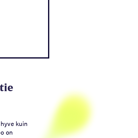
tie
 hyve kuin
po on