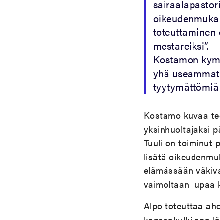
sairaalapastori
oikeudenmukai
toteuttaminen o
mestareiksi”.
Kostamon kymme
yhä useammat p
tyytymättömiä
Kostamo kuvaa teo
yksinhuoltajaksi 
Tuuli on toiminut 
lisätä oikeudenmu
elämässään väkival
vaimoltaan lupaa 
Alpo toteuttaa ahd
kanssakulkijana läs