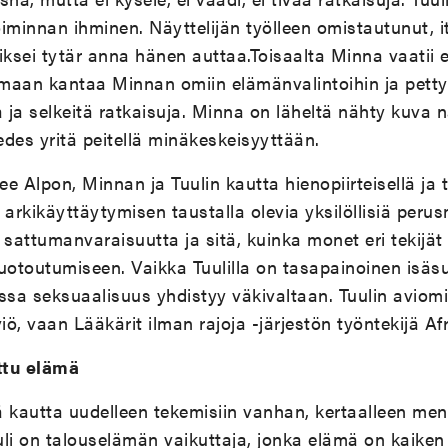
toiminnan ihminen. Näyttelijän työlleen omistautunut, 
iksei tytär anna hänen auttaa.Toisaalta Minna vaatii e
maan kantaa Minnan omiin elämänvalintoihin ja pettyy
a ja selkeitä ratkaisuja. Minna on läheltä nähty kuva n
 edes yritä peitellä minäkeskeisyyttään.
e Alpon, Minnan ja Tuulin kautta hienopiirteisellä ja t
n arkikäyttäytymisen taustalla olevia yksilöllisiä perus
attumanvaraisuutta ja sitä, kuinka monet eri tekijät
otoutumiseen. Vaikka Tuulilla on tasapainoinen isäsu
 jossa seksuaalisuus yhdistyy väkivaltaan. Tuulin aviomi
iö, vaan Lääkärit ilman rajoja -järjestön työntekijä Afri
ittu elämä
ä kautta uudelleen tekemisiin vanhan, kertaalleen me
li on talouselämän vaikuttaja, jonka elämä on kaiken 