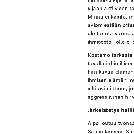
sijaan aktiivisen 
Minna ei käsitä, m
aviomiestään otta
ole tarjota varmoj
ihmisestä, joka ei
Kostamo tarkastele
tavalla inhimillise
hän kuvaa elämän s
ihmisen elämän mu
silti avioliittoon,
aggressiivinen hirv
Järkeistetyn hall
Alpo joutuu työns
Saulin kanssa. Sau