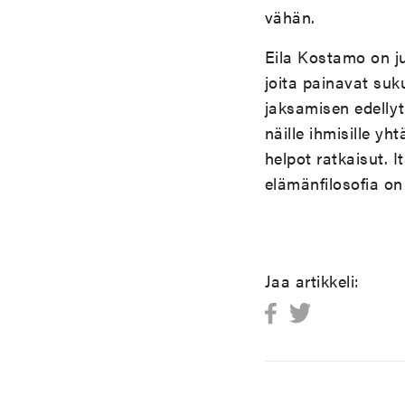
vähän.
Eila Kostamo on jul
joita painavat su
jaksamisen edellyt
näille ihmisille y
helpot ratkaisut. I
elämänfilosofia on
Jaa artikkeli: