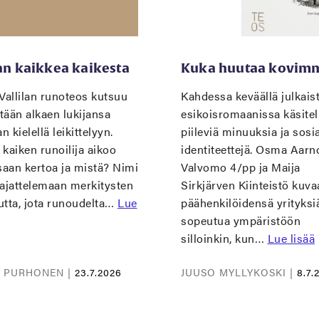
han kaikkea kaikesta
Kuka huutaa kovim
Vallilan runoteos kutsuu
Kahdessa keväällä julkais
tään alkaen lukijansa
esikoisromaanissa käsitel
 kielellä leikittelyyn.
piileviä minuuksia ja sosia
kaiken runoilija aikoo
identiteettejä. Osma Aar
saan kertoa ja mistä? Nimi
Valvomo 4/pp ja Maija
 ajattelemaan merkitysten
Sirkjärven Kiinteistö kuva
utta, jota runoudelta…
Lue
päähenkilöidensä yrityksi
sopeutua ympäristöön
silloinkin, kun…
Lue lisää
I PURHONEN |
23.7.2026
JUUSO MYLLYKOSKI |
8.7.