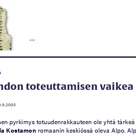
A
hdon toteuttamisen vaikea 
0.9.2005
inen pyrkimys totuudenrakkauteen ole yhtä tärkeä
ila Kostamon
romaanin keskiössä oleva Alpo. Al