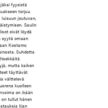
jäksi fyysistä
tuakseen torjuu
 luisuun joutuvan,
näistymisen. Saulin
isot eivät löydä
än syytä omaan
ssaan Kostamo
painosta. Suhdetta
Itsekkäitä
yjä, mutta kaiken
teet täyttävät
ia välttelevä
uorena kuolleen
änvoima on ikään
on tullut hänen
stauksia liian