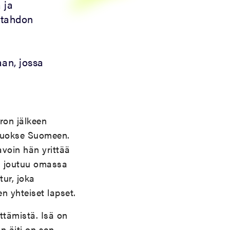
 ja
 tahdon
an, jossa
ron jälkeen
 luokse Suomeen.
avoin hän yrittää
a joutuu omassa
tur, joka
 yhteiset lapset.
ttämistä. Isä on
in äiti on sen