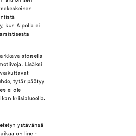
itsekeskeinen
ntistä
, kun Alpolla ei
arsistisesta
arkkavaistoisella
motiiveja. Lisäksi
 vaikuttavat
hde, tytär päätyy
es ei ole
kan kriisialueella.
netetyn ystävänsä
aikaa on line -