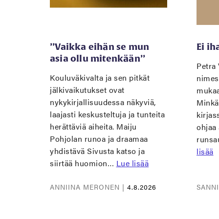
’’Vaikka eihän se mun
Ei i
asia ollu mitenkään’’
Petra 
Kouluväkivalta ja sen pitkät
nimes
jälkivaikutukset ovat
mukaan
nykykirjallisuudessa näkyviä,
Minkä 
laajasti keskusteltuja ja tunteita
kirjas
herättäviä aiheita. Maiju
ohjaa
Pohjolan runoa ja draamaa
runsa
yhdistävä Sivusta katso ja
lisää
siirtää huomion…
Lue lisää
ANNIINA MERONEN |
4.8.2026
SANN