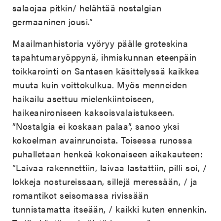
salaojaa pitkin/ helähtää nostalgian
germaaninen jousi.”
Maailmanhistoria vyöryy päälle groteskina
tapahtumaryöppynä, ihmiskunnan eteenpäin
toikkarointi on Santasen käsittelyssä kaikkea
muuta kuin voittokulkua. Myös menneiden
haikailu asettuu mielenkiintoiseen,
haikeanironiseen kaksoisvalaistukseen.
”Nostalgia ei koskaan palaa”, sanoo yksi
kokoelman avainrunoista. Toisessa runossa
puhalletaan henkeä kokonaiseen aikakauteen:
”Laivaa rakennettiin, laivaa lastattiin, pilli soi, /
lokkeja nostureissaan, sillejä meressään, / ja
romantikot seisomassa rivissään
tunnistamatta itseään, / kaikki kuten ennenkin.