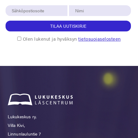
TILAA UUTISKIRJE
Olen lukenut ja hyväksyn
tietosuojaselosteen
Lukukeskus ry.
Villa Kivi,
Linnunlauluntie 7