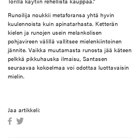
Torilla käytiin rehellistä kauppaa.”
Runoilija noukkii metaforansa yhtä hyvin
kuulennoista kuin apinatarhasta. Ketterän
kielen ja runojen usein melankolisen
pohjavireen välillä vallitsee mielenkiintoinen
jännite. Vaikka muutamasta runosta jää käteen
pelkkä pikkuhauska ilmaisu, Santasen
seuraavaa kokoelmaa voi odottaa luottavaisin
mielin.
Jaa artikkeli: