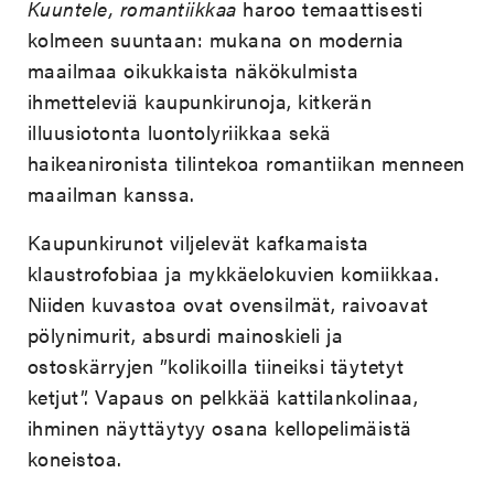
Kuuntele, romantiikkaa
haroo temaattisesti
kolmeen suuntaan: mukana on modernia
maailmaa oikukkaista näkökulmista
ihmetteleviä kaupunkirunoja, kitkerän
illuusiotonta luontolyriikkaa sekä
haikeanironista tilintekoa romantiikan menneen
maailman kanssa.
Kaupunkirunot viljelevät kafkamaista
klaustrofobiaa ja mykkäelokuvien komiikkaa.
Niiden kuvastoa ovat ovensilmät, raivoavat
pölynimurit, absurdi mainoskieli ja
ostoskärryjen ”kolikoilla tiineiksi täytetyt
ketjut”. Vapaus on pelkkää kattilankolinaa,
ihminen näyttäytyy osana kellopelimäistä
koneistoa.