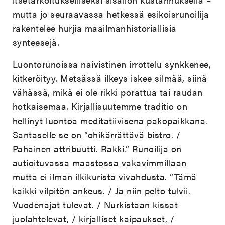
mutta jo seuraavassa hetkessä esikoisrunoilija
rakentelee hurjia maailmanhistoriallisia
synteesejä.
Luontorunoissa naivistinen irrottelu synkkenee,
kitkeröityy. Metsässä ilkeys iskee silmää, siinä
vähässä, mikä ei ole rikki porattua tai raudan
hotkaisemaa. Kirjallisuutemme traditio on
hellinyt luontoa meditatiivisena pakopaikkana.
Santaselle se on ”ohikärrättävä bistro. /
Pahainen attribuutti. Rakki.” Runoilija on
autioituvassa maastossa vakavimmillaan
mutta ei ilman ilkikurista vivahdusta. ”Tämä
kaikki vilpitön ankeus. / Ja niin pelto tulvii.
Vuodenajat tulevat. / Nurkistaan kissat
juolahtelevat, / kirjalliset kaipaukset, /