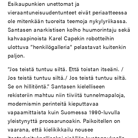
Esikaupunkien unettomat ja
vieraantuneisuudentunteet eivät periaatteessa
ole mitenkään tuoreita teemoja nykylyriikassa.
Santasen anarkistisen kolho huumorintaju sekä
kahvaapinoista Karel Capekin robotteihin
ulottuva ”henkilögalleria” pelastavat kuitenkin
paljon.
”Jos teistä tuntuu siltä. Että toistan itseäni. /
Jos teistä tuntuu siltä./ Jos teistä tuntuu siltä.
Se on hillitöntä.” Santasen kielelliseen
rekisteriin mahtuu niin tiiviitä tunnelmapaloja,
modernismin perinteitä kieputtavaa
vapaamittaista kuin Suomessa 1990-luvulla
yleistynyttä proosarunoakin. Paikoitellen on
vaarana, että kielikikkailu nousee
itsetarkoitukselliseksi sisällön kustannuksella –