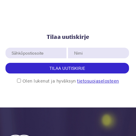
Tilaa uutiskirje
TILAA UUTISKIRJE
Olen lukenut ja hyväksyn
tietosuojaselosteen