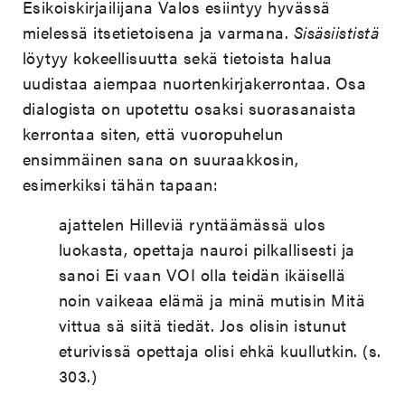
Esikoiskirjailijana Valos esiintyy hyvässä
mielessä itsetietoisena ja varmana.
Sisäsiististä
löytyy kokeellisuutta sekä tietoista halua
uudistaa aiempaa nuortenkirjakerrontaa. Osa
dialogista on upotettu osaksi suorasanaista
kerrontaa siten, että vuoropuhelun
ensimmäinen sana on suuraakkosin,
esimerkiksi tähän tapaan:
ajattelen Hilleviä ryntäämässä ulos
luokasta, opettaja nauroi pilkallisesti ja
sanoi Ei vaan VOI olla teidän ikäisellä
noin vaikeaa elämä ja minä mutisin Mitä
vittua sä siitä tiedät. Jos olisin istunut
eturivissä opettaja olisi ehkä kuullutkin. (s.
303.)