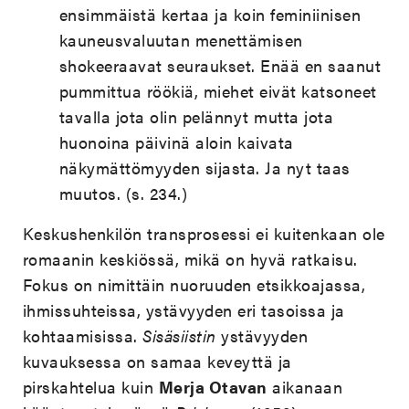
ensimmäistä kertaa ja koin feminiinisen
kauneusvaluutan menettämisen
shokeeraavat seuraukset. Enää en saanut
pummittua röökiä, miehet eivät katsoneet
tavalla jota olin pelännyt mutta jota
huonoina päivinä aloin kaivata
näkymättömyyden sijasta. Ja nyt taas
muutos. (s. 234.)
Keskushenkilön transprosessi ei kuitenkaan ole
romaanin keskiössä, mikä on hyvä ratkaisu.
Fokus on nimittäin nuoruuden etsikkoajassa,
ihmissuhteissa, ystävyyden eri tasoissa ja
kohtaamisissa.
Sisäsiistin
ystävyyden
kuvauksessa on samaa keveyttä ja
pirskahtelua kuin
Merja Otavan
aikanaan