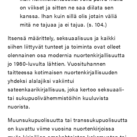
on viikset ja sitten ne saa diilata sen
kanssa. Ihan kuin sillä olis jotain väliä
mitä ne tajuaa ja ei tajua. (s. 104.)
Itsensä määrittely, seksuaalisuus ja kaikki
siihen liittyvät tunteet ja toiminta ovat olleet
olennainen osa modernia nuortenkirjallisuutta
jo 1960-luvulta lähtien. Vuosituhannen
taitteessa kotimaisen nuortenkirjallisuuden
yhdeksi alalajiksi vakiintui
sateenkaarikirjallisuus, joka kertoo seksuaali-
tai sukupuolivähemmistöihin kuuluvista
nuorista.
Muunsukupuolisuutta tai transsukupuolisuutta
on kuvattu viime vuosina nuortenkirjoissa
myös kirjailijan omakohtaisten kokemusten tai