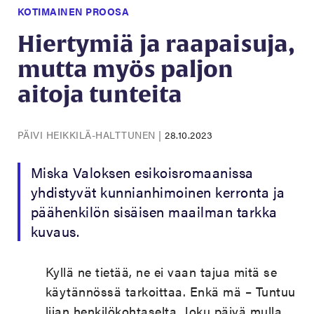
KOTIMAINEN PROOSA
Hiertymiä ja raapaisuja,
mutta myös paljon
aitoja tunteita
PÄIVI HEIKKILÄ-HALTTUNEN
|
28.10.2023
Miska Valoksen esikoisromaanissa
yhdistyvät kunnianhimoinen kerronta ja
päähenkilön sisäisen maailman tarkka
kuvaus.
Kyllä ne tietää, ne ei vaan tajua mitä se
käytännössä tarkoittaa. Enkä mä – Tuntuu
liian henkilökohtaselta. Joku päivä mulla