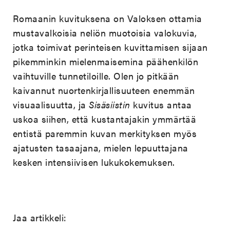
Romaanin kuvituksena on Valoksen
ottamia
mustavalkoisia neliön muotoisia valokuvia,
jotka toimivat perinteisen kuvittamisen sijaan
pikemminkin mielenmaisemina päähenkilön
vaihtuville tunnetiloille. Olen jo pitkään
kaivannut nuortenkirjallisuuteen enemmän
visuaalisuutta, ja
Sisäsiistin
kuvitus antaa
uskoa siihen, että kustantajakin ymmärtää
entistä paremmin kuvan merkityksen myös
ajatusten tasaajana, mielen lepuuttajana
kesken intensiivisen lukukokemuksen.
Jaa artikkeli: