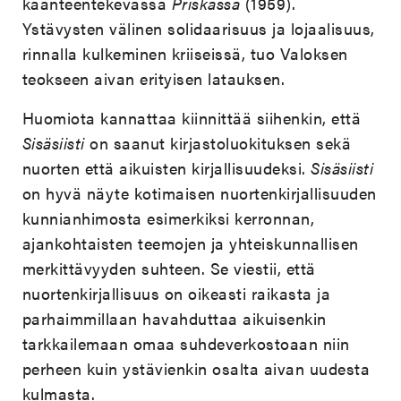
käänteentekevässä
Priskassa
(1959).
Ystävysten välinen solidaarisuus ja lojaalisuus,
rinnalla kulkeminen kriiseissä, tuo Valoksen
teokseen aivan erityisen latauksen.
Huomiota kannattaa kiinnittää siihenkin, että
Sisäsiisti
on saanut kirjastoluokituksen sekä
nuorten että aikuisten kirjallisuudeksi.
Sisäsiisti
on hyvä näyte kotimaisen nuortenkirjallisuuden
kunnianhimosta esimerkiksi kerronnan,
ajankohtaisten teemojen ja yhteiskunnallisen
merkittävyyden suhteen. Se viestii, että
nuortenkirjallisuus on oikeasti raikasta ja
parhaimmillaan havahduttaa aikuisenkin
tarkkailemaan omaa suhdeverkostoaan niin
perheen kuin ystävienkin osalta aivan uudesta
kulmasta.