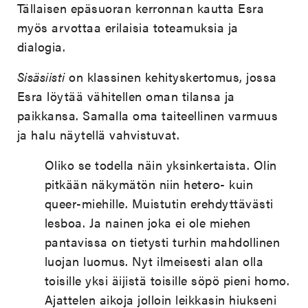
Tällaisen epäsuoran kerronnan kautta Esra
myös arvottaa erilaisia toteamuksia ja
dialogia.
Sisäsiisti
on klassinen kehityskertomus, jossa
Esra löytää vähitellen oman tilansa ja
paikkansa. Samalla oma taiteellinen varmuus
ja halu näytellä vahvistuvat.
Oliko se todella näin yksinkertaista. Olin
pitkään näkymätön niin hetero- kuin
queer-miehille. Muistutin erehdyttävästi
lesboa. Ja nainen joka ei ole miehen
pantavissa on tietysti turhin mahdollinen
luojan luomus. Nyt ilmeisesti alan olla
toisille yksi äijistä toisille söpö pieni homo.
Ajattelen aikoja jolloin leikkasin hiukseni