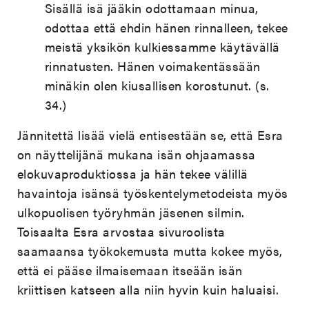
Sisällä isä jääkin odottamaan minua,
odottaa että ehdin hänen rinnalleen, tekee
meistä yksikön kulkiessamme käytävällä
rinnatusten. Hänen voimakentässään
minäkin olen kiusallisen korostunut. (s.
34.)
Jännitettä lisää vielä entisestään se, että Esra
on näyttelijänä mukana isän ohjaamassa
elokuvaproduktiossa ja hän tekee välillä
havaintoja isänsä työskentelymetodeista myös
ulkopuolisen työryhmän jäsenen silmin.
Toisaalta Esra arvostaa sivuroolista
saamaansa työkokemusta mutta kokee myös,
että ei pääse ilmaisemaan itseään isän
kriittisen katseen alla niin hyvin kuin haluaisi.