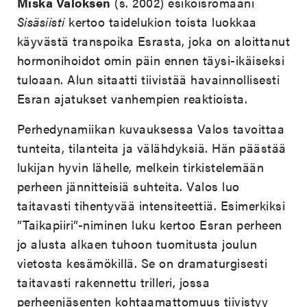
Miska Valoksen
(s. 2002) esikoisromaani
Sisäsiisti
kertoo taidelukion toista luokkaa
käyvästä transpoika Esrasta, joka on aloittanut
hormonihoidot omin päin ennen täysi-ikäiseksi
tuloaan. Alun sitaatti tiivistää havainnollisesti
Esran ajatukset vanhempien reaktioista.
Perhedynamiikan kuvauksessa Valos tavoittaa
tunteita, tilanteita ja välähdyksiä. Hän päästää
lukijan hyvin lähelle, melkein tirkistelemään
perheen jännitteisiä suhteita. Valos luo
taitavasti tihentyvää intensiteettiä. Esimerkiksi
”Taikapiiri”-niminen luku kertoo Esran perheen
jo alusta alkaen tuhoon tuomitusta joulun
vietosta kesämökillä. Se on dramaturgisesti
taitavasti rakennettu trilleri, jossa
perheenjäsenten kohtaamattomuus tiivistyy