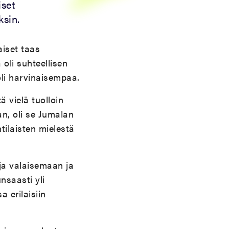
iset
ksin.
aiset taas
 oli suhteellisen
oli harvinaisempaa.
ä vielä tuolloin
n, oli se Jumalan
tilaisten mielestä
ja valaisemaan ja
nsaasti yli
a erilaisiin