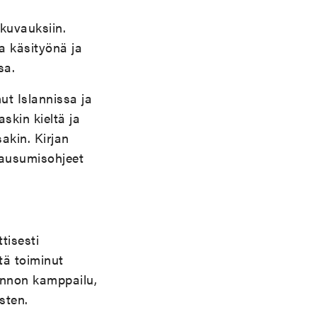
 kuvauksiin.
 käsityönä ja
sa.
ut Islannissa ja
skin kieltä ja
akin. Kirjan
 lausumisohjeet
tisesti
tä toiminut
onnon kamppailu,
sten.