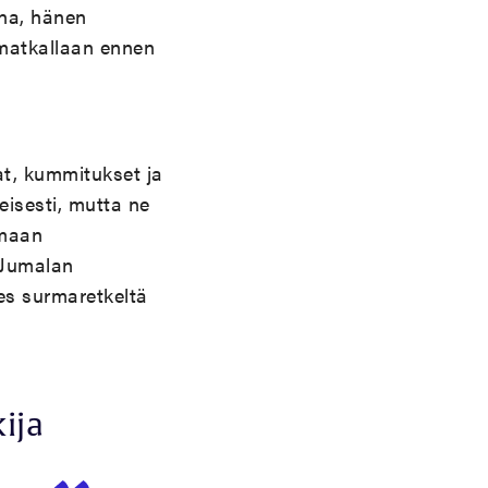
ina, hänen
 matkallaan ennen
at, kummitukset ja
teisesti, mutta ne
emaan
 Jumalan
es surmaretkeltä
ija
n