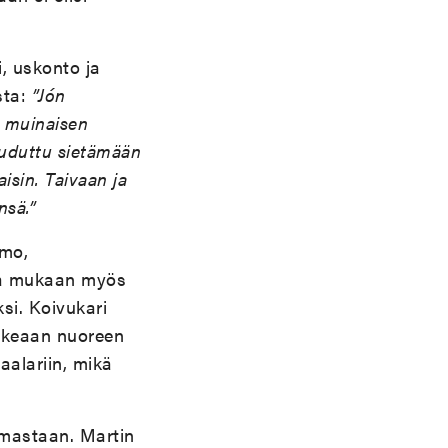
i, uskonto ja
sta:
”Jón
at muinaisen
jouduttu sietämään
aisin. Taivaan ja
nsä.”
hmo,
sa mukaan myös
si. Koivukari
hkeaan nuoreen
aalariin, mikä
tamastaan. Martin