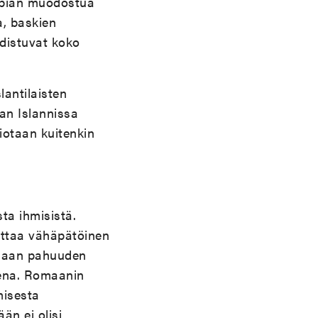
 pian muodostua
a, baskien
hdistuvat koko
lantilaisten
an Islannissa
iotaan kuitenkin
ta ihmisistä.
rittaa vähäpätöinen
aamaan pahuuden
tena. Romaanin
misesta
än ei olisi