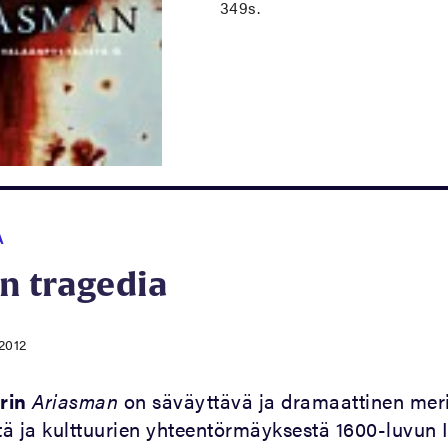
349s.
A
n tragedia
.2012
rin
Ariasman
on säväyttävä ja dramaattinen meri
ä ja kulttuurien yhteentörmäyksestä 1600-luvun I