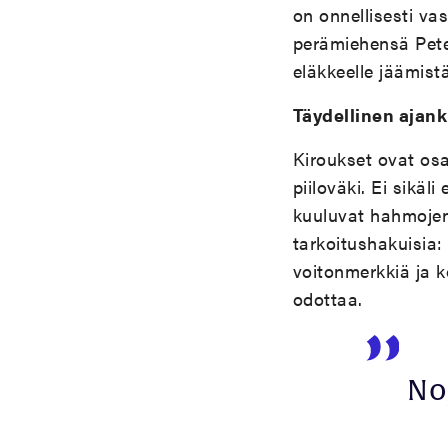
on onnellisesti va
perämiehensä Peter
eläkkeelle jäämis
Täydellinen ajan
Kiroukset ovat os
piiloväki. Ei sikäl
kuuluvat hahmojen
tarkoitushakuisia:
voitonmerkkiä ja 
odottaa.
No