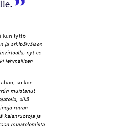
le.
 kun tyttö
n ja arkipäiväisen
nvirtsalla, nyt se
ki lehmällisen
aahan, kolkon
strún muistanut
jatella, eikä
einoja ruuan
 kalanruotoja ja
tään muistelemista