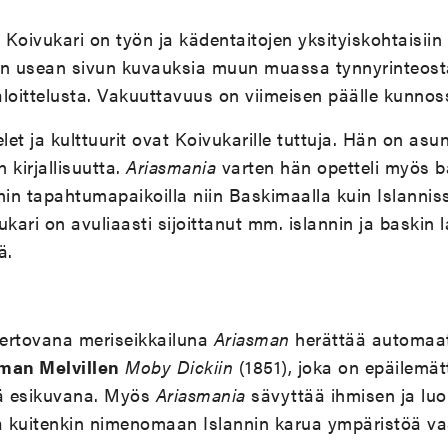
t Koivukari on työn ja kädentaitojen yksityiskohtaisiin
in usean sivun kuvauksia muun muassa tynnyrinteosta
loittelusta. Vakuuttavuus on viimeisen päälle kunnos
et ja kulttuurit ovat Koivukarille tuttuja. Hän on asun
kirjallisuutta.
Ariasmania
varten hän opetteli myös ba
nin tapahtumapaikoilla niin Baskimaalla kuin Islanniss
vukari on avuliaasti sijoittanut mm. islannin ja baskin
ä.
ertovana meriseikkailuna
Ariasman
herättää automaat
man Melvillen
Moby Dickiin
(1851), joka on epäilemät
nä esikuvana. Myös
Ariasmania
sävyttää ihmisen ja lu
 kuitenkin nimenomaan Islannin karua ympäristöä va