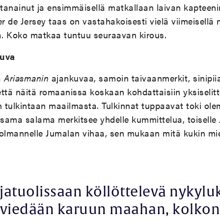
stanainut ja ensimmäisellä matkallaan laivan kapteen
 de Jersey taas on vastahakoisesti vielä viimeisellä
tä. Koko matkaa tuntuu seuraavan kirous.
kuva
a
Ariasmanin
ajankuvaa, samoin taivaanmerkit, sinipii
i että näitä romaanissa koskaan kohdattaisiin yksiselit
 tulkintaan maailmasta. Tulkinnat tuppaavat toki ol
 sama salama merkitsee yhdelle kummittelua, toiselle
kolmannelle Jumalan vihaa, sen mukaan mitä kukin mi
jatuolissaan köllöttelevä nykyluk
viedään karuun maahan, kolko