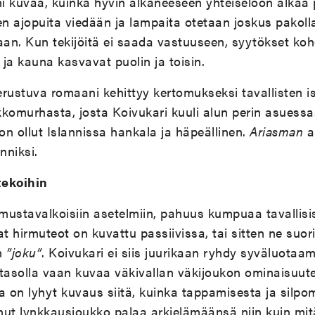
i kuvaa, kuinka hyvin alkaneeseen yhteiseloon alkaa
sten ajopuita viedään ja lampaita otetaan joskus pakoll
aan. Kun tekijöitä ei saada vastuuseen, syytökset ko
ja kauna kasvavat puolin ja toisin.
rustuva romaani kehittyy kertomukseksi tavallisten is
komurhasta, josta Koivukari kuuli alun perin asuessa
 on ollut Islannissa hankala ja häpeällinen.
Ariasman
a
nniksi.
tekoihin
 mustavalkoisiin asetelmiin, pahuus kumpuaa tavallisis
 hirmuteot on kuvattu passiivissa, tai sitten ne suo
n
”joku”
. Koivukari ei siis juurikaan ryhdy syväluot
ötasolla vaan kuvaa väkivallan väkijoukon ominaisuu
a on lyhyt kuvaus siitä, kuinka tappamisesta ja silpo
unut lynkkausjoukko palaa arkielämäänsä niin kuin mitä