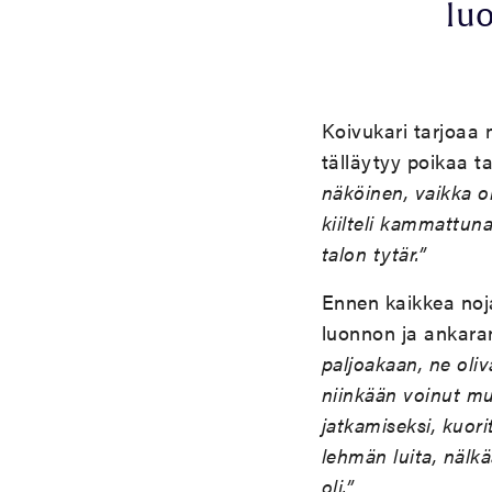
lu
Koivukari tarjoaa
tälläytyy poikaa 
näköinen, vaikka ol
kiilteli kammattuna
talon tytär.”
Ennen kaikkea noj
luonnon ja ankaran
paljoakaan, ne oliv
niinkään voinut mu
jatkamiseksi, kuor
lehmän luita, nälk
oli.”