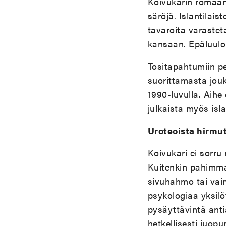
Koivukarin romaan
säröjä. Islantilai
tavaroita varastet
kansaan. Epäluulo 
Tositapahtumiin pe
suorittamasta jouk
1990-luvulla. Aihe
julkaista myös isla
Uroteoista hirmu
Koivukari ei sorru
Kuitenkin pahimmat
sivuhahmo tai vai
psykologiaa yksil
pysäyttävintä anti
hetkellisesti juop