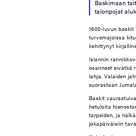
Baskimaan tait
talonpojat aluk
1600-luvun baskit o
turvemajoissa kituu
kehittynyt kirjall
Islannin rannikkove
osanneet eivätkä r
lahja. Valaiden ja
suorastaan Jumal
Baskit vaurastuiva
hetuloita hienosto
tarpeiden, ja nälkä
jokapäiväisiin tava