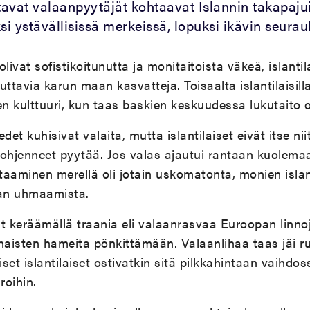
avat valaanpyytäjät kohtaavat Islannin takapaju
si ystävällisissä merkeissä, lopuksi ikävin seurau
livat sofistikoitunutta ja monitaitoista väkeä, islantil
ttavia karun maan kasvatteja. Toisaalta islantilaisilla
inen kulttuuri, kun taas baskien keskuudessa lukutaito 
det kuhisivat valaita, mutta islantilaiset eivät itse niit
ohjenneet pyytää. Jos valas ajautui rantaan kuolemaa
htaaminen merellä oli jotain uskomatonta, monien islan
an uhmaamista.
t keräämällä traania eli valaanrasvaa Euroopan linno
naisten hameita pönkittämään. Valaanlihaa taas jäi ru
iset islantilaiset ostivatkin sitä pilkkahintaan vaihdoss
roihin.