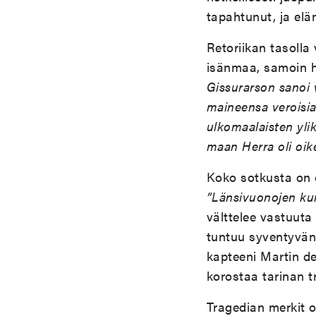
tapahtunut, ja elä
Retoriikan tasolla 
isänmaa, samoin h
Gissurarson sanoi vi
maineensa veroisia 
ulkomaalaisten ylik
maan Herra oli oik
Koko sotkusta on
”Länsivuonojen ku
välttelee vastuuta
tuntuu syventyvän
kapteeni Martin de
korostaa tarinan t
Tragedian merkit o