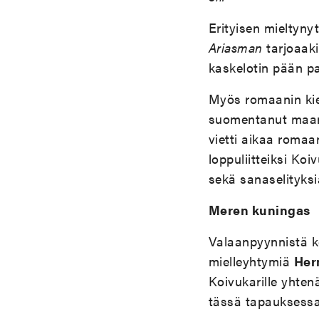
Erityisen mieltyny
Ariasman
tarjoaak
kaskelotin pään pa
Myös romaanin kiel
suomentanut maan 
vietti aikaa romaa
loppuliitteiksi Koi
sekä sanaselityksi
Meren kuningas
Valaanpyynnistä k
mielleyhtymiä
Her
Koivukarille yhte
tässä tapauksessa