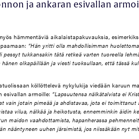
onnon ja ankaran esivallan armoil
 myös hämmentäviä aikalaistapakuvauksia, esimerkiksi
tapaamaan:
”Hän yritti olla mahdollisimman huolettoma
i pessyt tukkansakin tätä retkeä varten tuoreella lehmä
 hänen olkapäillään ja viesti tuoksullaan, että tässä kul
atuolissaan köllöttelevä nykylukija viedään karuun m
 esivallan armoille:
”Lapsuutensa nälkätalvista ei Kri
at vain jotain pimeää ja ahdistavaa, jota ei toimittanut a
istaa vilua, nälkää ja heikotusta, ennemminkin äidin k
itun maidon vaahdottamista, hapanherassa pehmenneitä
ään nääntyneen uuhen järsimistä, jos niissäkään nyt mi