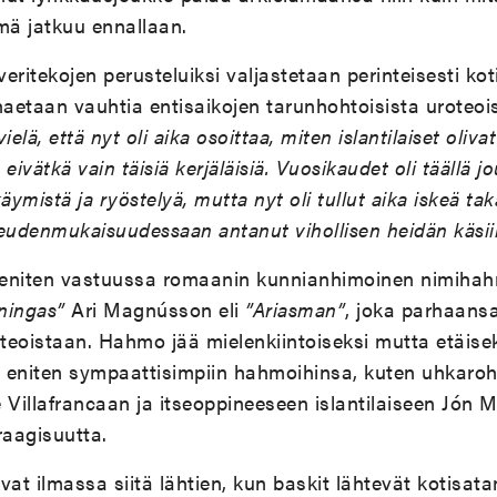
mä jatkuu ennallaan.
veritekojen perusteluiksi valjastetaan perinteisesti kot
aetaan vauhtia entisaikojen tarunhohtoisista uroteoi
elä, että nyt oli aika osoittaa, miten islantilaiset oliv
eivätkä vain täisiä kerjäläisiä. Vuosikaudet oli täällä 
äymistä ja ryöstelyä, mutta nyt oli tullut aika iskeä tak
eudenmukaisuudessaan antanut vihollisen heidän käsii
 eniten vastuussa romaanin kunnianhimoinen nimiha
ningas”
Ari Magnússon eli
”Ariasman”
, joka parhaan
 teoistaan. Hahmo jää mielenkiintoiseksi mutta etäisek
 eniten sympaattisimpiin hahmoihinsa, kuten uhkaro
 Villafrancaan ja itseoppineeseen islantilaiseen Jón M
raagisuutta.
vat ilmassa siitä lähtien, kun baskit lähtevät kotisa