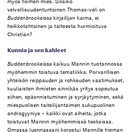
myös toimen mies. Siksikö
velvollisuudentuntoinen Thomas-veli on
Buddenbrookeissa
kirjailijan kaima, ei
heikkotahtoinen ja taiteesta hurmioituva
Christian?
Kunnia ja sen kahleet
Buddenbrookeissa
kaikuu Mannin tuotannossa
myöhemmin toistuva tematiikka. Porvarillisen
yhteisön reippauden ja rohkeuden vaatimukset,
kuuliaisten ihmisten sinnikäs yritys sopeutua
siihen, epäonnistuminen ja syrjäytyminen, sekä
miespuolisen taiteilijantaimen sukupuolinen
androgyyniys – kaikki ovat aiheita, jotka
toistuvat Mannin myöhemmissä teoksissa.
Omassa luennassani korostui Mannille hieman