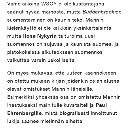
Viime aikoina WSOY ei ole kustantajana
saanut hyvää mainosta, mutta
Buddenbrookien
suomentaminen on kaunis teko. Mannin
kielenkäyttö ei ole kaikkein yksinkertaisinta,
mutta
Ilona Nykyrin
taituroima uusi
suomennos on sujuvaa ja kaunista suomea, ja
pistokokeissa alkuteokseen suomennos
vaikuttaa varsin uskolliselta.
On myös mukavaa, että uuteen käännökseen
on otettu mukaan kirjan joidenkin osien alussa
olevat omistukset Mannin läheisille.
Esimerkiksi yhdeksäs osa on omistettu Mannin
ihastukseksi mainitulle kuvataiteilija
Paul
Ehrenbergille
, mistä biografisesti innoittunut
lukija saanee mietinnän aihetta.