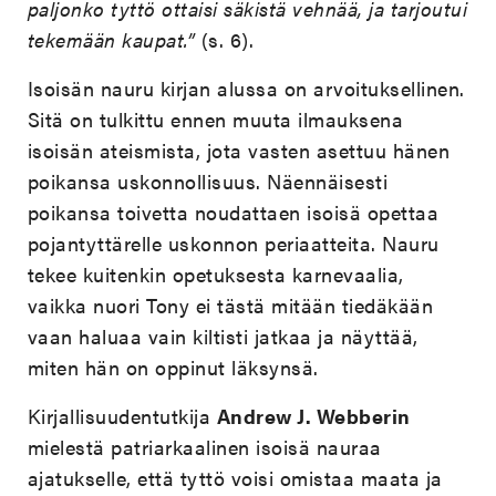
paljonko tyttö ottaisi säkistä vehnää, ja tarjoutui
tekemään kaupat.”
(s. 6).
Isoisän nauru kirjan alussa on arvoituksellinen.
Sitä on tulkittu ennen muuta ilmauksena
isoisän ateismista, jota vasten asettuu hänen
poikansa uskonnollisuus. Näennäisesti
poikansa toivetta noudattaen isoisä opettaa
pojantyttärelle uskonnon periaatteita. Nauru
tekee kuitenkin opetuksesta karnevaalia,
vaikka nuori Tony ei tästä mitään tiedäkään
vaan haluaa vain kiltisti jatkaa ja näyttää,
miten hän on oppinut läksynsä.
Kirjallisuudentutkija
Andrew J. Webberin
mielestä patriarkaalinen isoisä nauraa
ajatukselle, että tyttö voisi omistaa maata ja