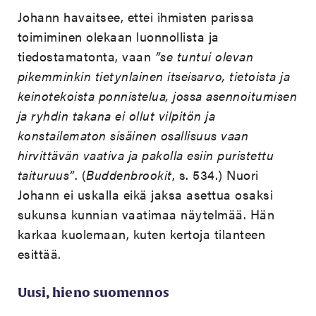
Johann havaitsee, ettei ihmisten parissa
toimiminen olekaan luonnollista ja
tiedostamatonta, vaan
”se tuntui olevan
pikemminkin tietynlainen itseisarvo, tietoista ja
keinotekoista ponnistelua, jossa asennoitumisen
ja ryhdin takana ei ollut vilpitön ja
konstailematon sisäinen osallisuus vaan
hirvittävän vaativa ja pakolla esiin puristettu
taituruus”
. (
Buddenbrookit
, s. 534.) Nuori
Johann ei uskalla eikä jaksa asettua osaksi
sukunsa kunnian vaatimaa näytelmää. Hän
karkaa kuolemaan, kuten kertoja tilanteen
esittää.
Uusi, hieno suomennos