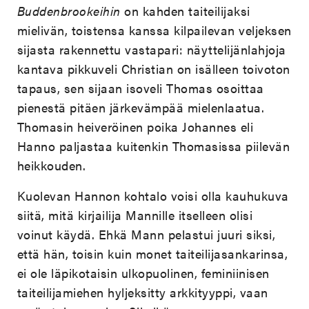
Buddenbrookeihin
on kahden taiteilijaksi
mielivän, toistensa kanssa kilpailevan veljeksen
sijasta rakennettu vastapari: näyttelijänlahjoja
kantava pikkuveli Christian on isälleen toivoton
tapaus, sen sijaan isoveli Thomas osoittaa
pienestä pitäen järkevämpää mielenlaatua.
Thomasin heiveröinen poika Johannes eli
Hanno paljastaa kuitenkin Thomasissa piilevän
heikkouden.
Kuolevan Hannon kohtalo voisi olla kauhukuva
siitä, mitä kirjailija Mannille itselleen olisi
voinut käydä. Ehkä Mann pelastui juuri siksi,
että hän, toisin kuin monet taiteilijasankarinsa,
ei ole läpikotaisin ulkopuolinen, feminiinisen
taiteilijamiehen hyljeksitty arkkityyppi, vaan