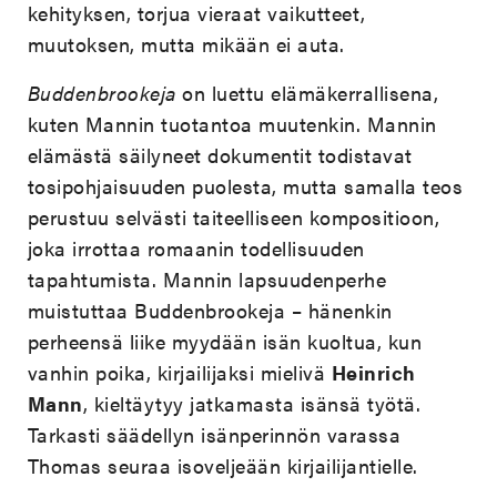
kehityksen, torjua vieraat vaikutteet,
muutoksen, mutta mikään ei auta.
Buddenbrookeja
on luettu elämäkerrallisena,
kuten Mannin tuotantoa muutenkin. Mannin
elämästä säilyneet dokumentit todistavat
tosipohjaisuuden puolesta, mutta samalla teos
perustuu selvästi taiteelliseen kompositioon,
joka irrottaa romaanin todellisuuden
tapahtumista. Mannin lapsuudenperhe
muistuttaa Buddenbrookeja – hänenkin
perheensä liike myydään isän kuoltua, kun
vanhin poika, kirjailijaksi mielivä
Heinrich
Mann
, kieltäytyy jatkamasta isänsä työtä.
Tarkasti säädellyn isänperinnön varassa
Thomas seuraa isoveljeään kirjailijantielle.