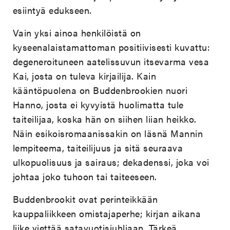
esiintyä edukseen.
Vain yksi ainoa henkilöistä on
kyseenalaistamattoman positiivisesti kuvattu:
degeneroituneen aatelissuvun itsevarma vesa
Kai, josta on tuleva kirjailija. Kain
kääntöpuolena on Buddenbrookien nuori
Hanno, josta ei kyvyistä huolimatta tule
taiteilijaa, koska hän on siihen liian heikko.
Näin esikoisromaanissakin on läsnä Mannin
lempiteema, taiteilijuus ja sitä seuraava
ulkopuolisuus ja sairaus; dekadenssi, joka voi
johtaa joko tuhoon tai taiteeseen.
Buddenbrookit ovat perinteikkään
kauppaliikkeen omistajaperhe; kirjan aikana
liike viettää satavuotisjuhliaan. Tärkeä