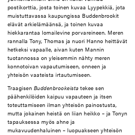
postikorttia, josta toinen kuvaa Lyypekkiä, jota
muistuttavassa kaupungissa Buddenbrookit
elävät arkielämäänsä, ja toinen kuvaa
hiekkarantaa lomailevine porvareineen. Meren
rannalla Tony, Thomas ja nuori Hanno heittävät
hetkeksi vapaalle, aivan kuten Mannin
tuotannossa on yleisemmin nähty meren
konnotoivan vapautumiseen, onneen ja
yhteisön vaateista irtautumiseen.
Traagisen
Buddenbrookeista
tekee sen
päähenkilöiden kaipuu vapauteen ja itsen
toteuttamiseen ilman yhteisön painostusta,
mutta jokainen heistä on liian heikko – ja Tonyn
tapauksessa myös ahne ja
mukavuudenhaluinen – luopuakseen yhteisön