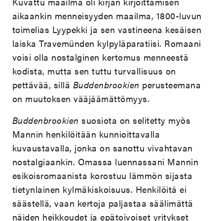
Kuvattu maailma oli kirjan kirjoittamisen
aikaankin menneisyyden maailma, 1800-luvun
toimelias Lyypekki ja sen vastineena kesäisen
laiska Travemünden kylpyläparatiisi. Romaani
voisi olla nostalginen kertomus menneestä
kodista, mutta sen tuttu turvallisuus on
pettävää, sillä
Buddenbrookien
perusteemana
on muutoksen vääjäämättömyys.
Buddenbrookien
suosiota on selitetty myös
Mannin henkilöitään kunnioittavalla
kuvaustavalla, jonka on sanottu vivahtavan
nostalgiaankin. Omassa luennassani Mannin
esikoisromaanista korostuu lämmön sijasta
tietynlainen kylmäkiskoisuus. Henkilöitä ei
säästellä, vaan kertoja paljastaa säälimättä
näiden heikkoudet ja epätoivoiset yritykset