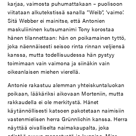
karjaa, vaimosta puhumattakaan – puolisoon
viitataan alkutekstissä sanalla ”Weib”, ’vaimo’.
Sitä Webber ei mainitse, että Antonien
maskuliininen kutsumanimi Tony korostaa
hänen tilannettaan: hän on poikamainen tyttö,
joka näennäisesti seisoo rinta rinnan veljiensä
kanssa, mutta todellisuudessa hän pystyy
toimimaan vain vaimona ja siinäkin vain
oikeanlaisen miehen vierellä.
Antonie rakastuu alemman yhteiskuntaluokan
poikaan, lääkäriksi aikovaan Morteniin, mutta
rakkaudella ei ole merkitystä. Hänet
käytännöllisesti katsoen pakotetaan naimisiin
vastenmielisen herra Grünnlichin kanssa. Herra
näyttää oivalliselta naimakaupalta, joka
edistää suvun menestystä ja kunniaa. Mies