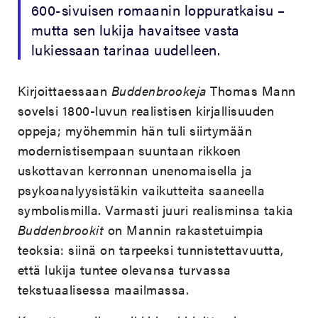
600-sivuisen romaanin loppuratkaisu –
mutta sen lukija havaitsee vasta
lukiessaan tarinaa uudelleen.
Kirjoittaessaan
Buddenbrookeja
Thomas Mann
sovelsi 1800-luvun realistisen kirjallisuuden
oppeja; myöhemmin hän tuli siirtymään
modernistisempaan suuntaan rikkoen
uskottavan kerronnan unenomaisella ja
psykoanalyysistäkin vaikutteita saaneella
symbolismilla. Varmasti juuri realisminsa takia
Buddenbrookit
on Mannin rakastetuimpia
teoksia: siinä on tarpeeksi tunnistettavuutta,
että lukija tuntee olevansa turvassa
tekstuaalisessa maailmassa.