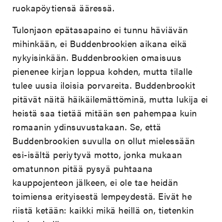
ruokapöytiensä ääressä.
Tulonjaon epätasapaino ei tunnu häviävän
mihinkään, ei Buddenbrookien aikana eikä
nykyisinkään. Buddenbrookien omaisuus
pienenee kirjan loppua kohden, mutta tilalle
tulee uusia iloisia porvareita. Buddenbrookit
pitävät näitä häikäilemättöminä, mutta lukija ei
heistä saa tietää mitään sen pahempaa kuin
romaanin ydinsuvustakaan. Se, että
Buddenbrookien suvulla on ollut mielessään
esi-isältä periytyvä motto, jonka mukaan
omatunnon pitää pysyä puhtaana
kauppojenteon jälkeen, ei ole tae heidän
toimiensa erityisestä lempeydestä. Eivät he
riistä ketään: kaikki mikä heillä on, tietenkin