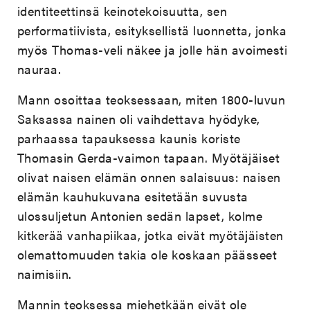
identiteettinsä keinotekoisuutta, sen
performatiivista, esityksellistä luonnetta, jonka
myös Thomas-veli näkee ja jolle hän avoimesti
nauraa.
Mann osoittaa teoksessaan, miten 1800-luvun
Saksassa nainen oli vaihdettava hyödyke,
parhaassa tapauksessa kaunis koriste
Thomasin Gerda-vaimon tapaan. Myötäjäiset
olivat naisen elämän onnen salaisuus: naisen
elämän kauhukuvana esitetään suvusta
ulossuljetun Antonien sedän lapset, kolme
kitkerää vanhapiikaa, jotka eivät myötäjäisten
olemattomuuden takia ole koskaan päässeet
naimisiin.
Mannin teoksessa miehetkään eivät ole