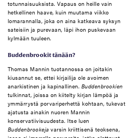
totunnaisuuksista. Vapaus on heille vain
hetkellinen haave, kuin muutama viikko
lomarannalla, joka on aina katkeava syksyn
sateisiin ja purevaan, läpi ihon puskevaan
kylmään tuuleen.
Buddenbrookit tänään?
Thomas Mannin tuotannossa on joitakin
kiusannut se, ettei kirjailija ole avoimen
anarkistinen ja kapinallinen.
Buddenbrookien
tulkinnat, joissa on kiitelty kirjan lämpöä ja
ymmärrystä porvariperhettä kohtaan, tukevat
ajatusta ainakin nuoren Mannin
konservatiivisuudesta. Itse luen
Buddenbrookeja
varsin kriittisenä teoksena,
jossa ei imarrella porvareita, jotka olettavat