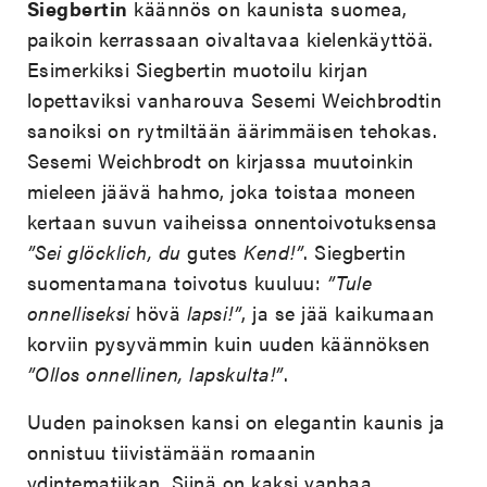
Siegbertin
käännös on kaunista suomea,
paikoin kerrassaan oivaltavaa kielenkäyttöä.
Esimerkiksi Siegbertin muotoilu kirjan
lopettaviksi vanharouva Sesemi Weichbrodtin
sanoiksi on rytmiltään äärimmäisen tehokas.
Sesemi Weichbrodt on kirjassa muutoinkin
mieleen jäävä hahmo, joka toistaa moneen
kertaan suvun vaiheissa onnentoivotuksensa
”Sei glöcklich, du
gutes
Kend!”
. Siegbertin
suomentamana toivotus kuuluu:
”Tule
onnelliseksi
hövä
lapsi!”
, ja se jää kaikumaan
korviin pysyvämmin kuin uuden käännöksen
”Ollos onnellinen, lapskulta!”
.
Uuden painoksen kansi on elegantin kaunis ja
onnistuu tiivistämään romaanin
ydintematiikan. Siinä on kaksi vanhaa