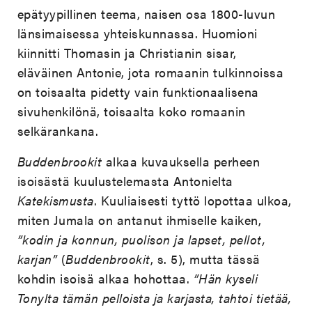
epätyypillinen teema, naisen osa 1800-luvun
länsimaisessa yhteiskunnassa. Huomioni
kiinnitti Thomasin ja Christianin sisar,
eläväinen Antonie, jota romaanin tulkinnoissa
on toisaalta pidetty vain funktionaalisena
sivuhenkilönä, toisaalta koko romaanin
selkärankana.
Buddenbrookit
alkaa kuvauksella perheen
isoisästä kuulustelemasta Antonielta
Katekismusta
. Kuuliaisesti tyttö lopottaa ulkoa,
miten Jumala on antanut ihmiselle kaiken,
”kodin ja konnun, puolison ja lapset, pellot,
karjan”
(
Buddenbrookit
, s. 5), mutta tässä
kohdin isoisä alkaa hohottaa.
”Hän kyseli
Tonylta tämän pelloista ja karjasta, tahtoi tietää,