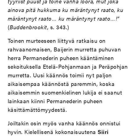
tyyriist puust ja toine vanha loora, mut joka
ainova pitä hukkuma ku märäntynyt raato, ku
märäntynyt raato… ku märäntynyt raato…!”
(
Buddenbrookit
, s. 343.)
Toinen murteeseen liittyvä ratkaisu on
rahvaanomaisen, Baijerin murretta puhuvan
herra Permanederin puheen kääntäminen
sekoituksella Etelä-Pohjanmaan ja Peräpohjan
murretta. Uusi käännös toimii nyt paljon
aikaisempaa käännöstä paremmin, koska
aikaisemmin suomenkielinen lukija ei saanut
lainkaan kiinni Permanederin puheen
käsittämättömyydestä.
Joiltakin osin myös vanha käännös onnistui
hyvin. Kielellisenä kokonaisuutena
Siiri