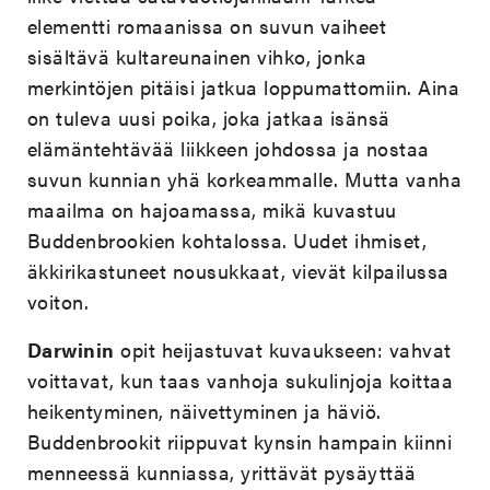
elementti romaanissa on suvun vaiheet
sisältävä kultareunainen vihko, jonka
merkintöjen pitäisi jatkua loppumattomiin. Aina
on tuleva uusi poika, joka jatkaa isänsä
elämäntehtävää liikkeen johdossa ja nostaa
suvun kunnian yhä korkeammalle. Mutta vanha
maailma on hajoamassa, mikä kuvastuu
Buddenbrookien kohtalossa. Uudet ihmiset,
äkkirikastuneet nousukkaat, vievät kilpailussa
voiton.
Darwinin
opit heijastuvat kuvaukseen: vahvat
voittavat, kun taas vanhoja sukulinjoja koittaa
heikentyminen, näivettyminen ja häviö.
Buddenbrookit riippuvat kynsin hampain kiinni
menneessä kunniassa, yrittävät pysäyttää