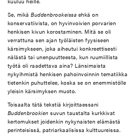
kuuluu heille.
Se, mikä
Buddenbrookeissa
ehkä on
konservatiivista, on hyvinvoivien porvarien
henkisen kivun korostaminen. Mitä se oli
verrattuna sen ajan työläisten fyysiseen
kärsimykseen, joka aiheutui konkreettisesti
nälästä tai unenpuutteesta, kun ruumiillista
työtä oli raadettava aina? Länsimaista
nykyihmistä henkisen pahoinvoinnin tematiikka
tietenkin puhuttelee, koska se on enemmistölle
yleisin kärsimyksen muoto.
Toisaalta tätä tekstiä kirjoittaessani
Buddenbrookien
suvun taustalta kurkkivat
kertomukset joidenkin nykynaisten elämästä
perinteisissä, patriarkaalisissa kulttuureissa.