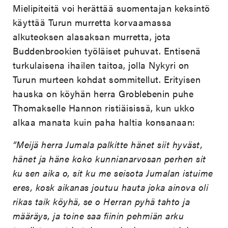
Mielipiteitä voi herättää suomentajan keksintö
käyttää Turun murretta korvaamassa
alkuteoksen alasaksan murretta, jota
Buddenbrookien työläiset puhuvat. Entisenä
turkulaisena ihailen taitoa, jolla Nykyri on
Turun murteen kohdat sommitellut. Erityisen
hauska on köyhän herra Groblebenin puhe
Thomakselle Hannon ristiäisissä, kun ukko
alkaa manata kuin paha haltia konsanaan:
”Meijä herra Jumala palkitte hänet siit hyväst,
hänet ja häne koko kunnianarvosan perhen sit
ku sen aika o, sit ku me seisota Jumalan istuime
eres, kosk aikanas joutuu hauta joka ainova oli
rikas taik köyhä, se o Herran pyhä tahto ja
määräys, ja toine saa fiinin pehmiän arku