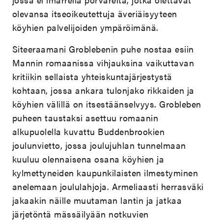
olevansa itseoikeutettuja äveriäisyyteen
köyhien palvelijoiden ympäröimänä.
Siteeraamani Groblebenin puhe nostaa esiin
Mannin romaanissa vihjauksina vaikuttavan
kritiikin sellaista yhteiskuntajärjestystä
kohtaan, jossa ankara tulonjako rikkaiden ja
köyhien välillä on itsestäänselvyys. Grobleben
puheen taustaksi asettuu romaanin
alkupuolella kuvattu Buddenbrookien
joulunvietto, jossa joulujuhlan tunnelmaan
kuuluu olennaisena osana köyhien ja
kylmettyneiden kaupunkilaisten ilmestyminen
anelemaan joululahjoja. Armeliaasti herrasväki
jakaakin näille muutaman lantin ja jatkaa
järjetöntä mässäilyään notkuvien