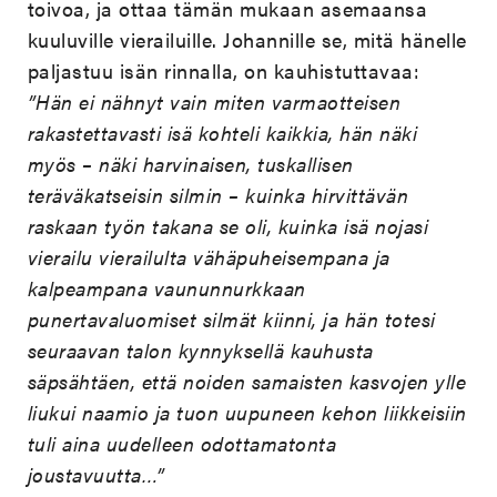
toivoa, ja ottaa tämän mukaan asemaansa
kuuluville vierailuille. Johannille se, mitä hänelle
paljastuu isän rinnalla, on kauhistuttavaa:
”Hän ei nähnyt vain miten varmaotteisen
rakastettavasti isä kohteli kaikkia, hän näki
myös – näki harvinaisen, tuskallisen
teräväkatseisin silmin – kuinka hirvittävän
raskaan työn takana se oli, kuinka isä nojasi
vierailu vierailulta vähäpuheisempana ja
kalpeampana vaununnurkkaan
punertavaluomiset silmät kiinni, ja hän totesi
seuraavan talon kynnyksellä kauhusta
säpsähtäen, että noiden samaisten kasvojen ylle
liukui naamio ja tuon uupuneen kehon liikkeisiin
tuli aina uudelleen odottamatonta
joustavuutta…”