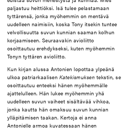
paljastuu heittiöksi. Isä tulee pelastamaan
tyttärensä, jonka myöhemmin on mentävä
uudelleen naimisiin, koska Tony itsekin tuntee
velvollisuutta suvun kunnian saaman kolhun
korjaamiseen. Seuraavakin avioliitto
osoittautuu erehdykseksi, kuten myöhemmin
Tonyn tyttären avioliitto.
Kun kirjan alussa Antonien lopottaa ylpeänä
ulkoa patriarkaalisen
Katekismuksen
tekstin, se
osoittautuu enteeksi hänen myöhemmälle
ajattelulleen. Hän lukee myöhemmin yhä
uudelleen suvun vaiheet sisältävää vihkoa,
jonka kautta hän omaksuu suvun kunnian
ylläpitämisen taakan. Kertoja ei anna
Antonielle armoa kuvatessaan hänen