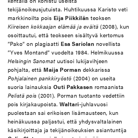
kentällä on kohistu useista
tekijänoikeusjutuista. Huhtikuussa Karisto veti
markkinoilta pois
Eija Piikkilän
teoksen
Kiireisen kokkaajan elämää ja eväitä
(2008), kun
osoittautui, että teokseen sisältyvä kertomus
”Pako” on plagiaatti
Esa Sariolan
novellista
”Yves Montand” vuodelta 1984. Helmikuussa
Helsingin Sanomat
uutisoi lukijavihjeen
pohjalta, että
Maija Porman
dekkarissa
Pohjalainen pankkiryöstö
(2004) on useita
suoria lainauksia
Outi Pakkasen
romaanista
Pelistä pois
(2001). Porman tuotanto vedettiin
pois kirjakaupoista.
Waltari
-juhlavuosi
puolestaan sai erikoisen lisämausteen, kun
heinäkuussa paljastui, että yhdysvaltalainen
käsikirjoittaja ja tekijänoikeuksien asiantuntija