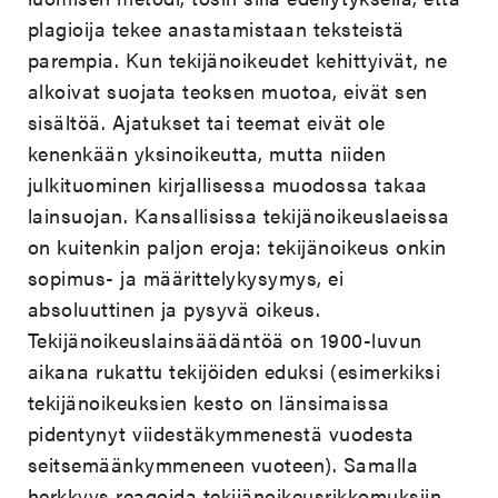
plagioija tekee anastamistaan teksteistä
parempia. Kun tekijänoikeudet kehittyivät, ne
alkoivat suojata teoksen muotoa, eivät sen
sisältöä. Ajatukset tai teemat eivät ole
kenenkään yksinoikeutta, mutta niiden
julkituominen kirjallisessa muodossa takaa
lainsuojan. Kansallisissa tekijänoikeuslaeissa
on kuitenkin paljon eroja: tekijänoikeus onkin
sopimus- ja määrittelykysymys, ei
absoluuttinen ja pysyvä oikeus.
Tekijänoikeuslainsäädäntöä on 1900-luvun
aikana rukattu tekijöiden eduksi (esimerkiksi
tekijänoikeuksien kesto on länsimaissa
pidentynyt viidestäkymmenestä vuodesta
seitsemäänkymmeneen vuoteen). Samalla
herkkyys reagoida tekijänoikeusrikkomuksiin