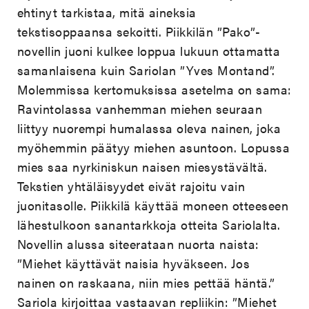
ehtinyt tarkistaa, mitä aineksia
tekstisoppaansa sekoitti. Piikkilän ”Pako”-
novellin juoni kulkee loppua lukuun ottamatta
samanlaisena kuin Sariolan ”Yves Montand”.
Molemmissa kertomuksissa asetelma on sama:
Ravintolassa vanhemman miehen seuraan
liittyy nuorempi humalassa oleva nainen, joka
myöhemmin päätyy miehen asuntoon. Lopussa
mies saa nyrkiniskun naisen miesystävältä.
Tekstien yhtäläisyydet eivät rajoitu vain
juonitasolle. Piikkilä käyttää moneen otteeseen
lähestulkoon sanantarkkoja otteita Sariolalta.
Novellin alussa siteerataan nuorta naista:
”Miehet käyttävät naisia hyväkseen. Jos
nainen on raskaana, niin mies pettää häntä.”
Sariola kirjoittaa vastaavan repliikin: ”Miehet