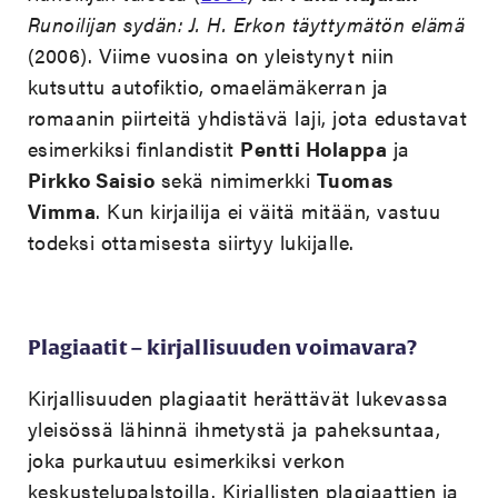
Runoilijan sydän: J. H. Erkon täyttymätön elämä
(2006). Viime vuosina on yleistynyt niin
kutsuttu autofiktio, omaelämäkerran ja
romaanin piirteitä yhdistävä laji, jota edustavat
esimerkiksi finlandistit
Pentti Holappa
ja
Pirkko Saisio
sekä nimimerkki
Tuomas
Vimma
. Kun kirjailija ei väitä mitään, vastuu
todeksi ottamisesta siirtyy lukijalle.
Plagiaatit – kirjallisuuden voimavara?
Kirjallisuuden plagiaatit herättävät lukevassa
yleisössä lähinnä ihmetystä ja paheksuntaa,
joka purkautuu esimerkiksi verkon
keskustelupalstoilla. Kirjallisten plagiaattien ja