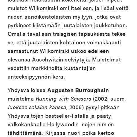
muistot Wilkomirski omi itselleen, ja lisäsi vettä
niiden äärioikeistolaisten myllyyn, jotka ovat
pyrkineet kiistämään juutalaisten joukkotuhon.
Omalla tavallaan traagisen tapauksesta tekee
se, että juutalaisten kohtaloon voimakkaasti
samastunut Wilkomirski uskoo edelleen
olevansa Auschwitzin selviytyjä. Muistelmat
vedettiin markkinoilta kustantajien
anteeksipyynnön kera.
Yhdysvalloissa
Augusten Burroughsin
muistelma
Running with Scissors
(2002, suom.
Juoksee saksien kanssa
, 2006) pysyi pitkään
Yhdysvaltojen bestseller-listalla ja päätyi
valkokankaalle Hollywoodin isojen nimien
tähdittämänä. Kirjassa nuori poika kertoo