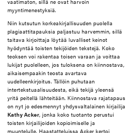
vaatimaton, sillä ne ovat harvoin
myyntimenestyksiä.
Niin kutsutun korkeakirjallisuuden puolella
plagiaattitapauksia paljastuu harvemmin, sillä
taitava kirjoittaja löytää luvalliset keinot
hyödyntää toisten tekijöiden tekstejä. Koko
teoksen voi rakentaa toisen varaan ja voittaa
lukijat puolelleen, jos tuloksena on kiinnostava,
aikaisempaakin teosta avartava
uudelleenkirjoitus. Tällöin puhutaan
intertekstuaalisuudesta, eikä tekijä yleensä
yritä peitellä lähteitään. Kiinnostava rajatapaus
on nyt jo edesmennyt yhdysvaltalainen kirjailija
Kathy Acker
, jonka koko tuotanto perustui
toisten kirjailijoiden kopioimiselle ja
muuntelulle. Haastatteluissa Acker kertoi