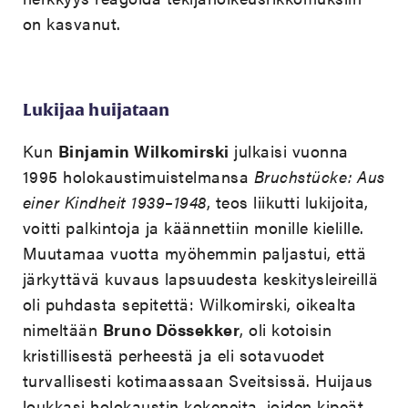
on kasvanut.
Lukijaa huijataan
Kun
Binjamin Wilkomirski
julkaisi vuonna
1995 holokaustimuistelmansa
Bruchstücke: Aus
einer Kindheit 1939–1948
, teos liikutti lukijoita,
voitti palkintoja ja käännettiin monille kielille.
Muutamaa vuotta myöhemmin paljastui, että
järkyttävä kuvaus lapsuudesta keskitysleireillä
oli puhdasta sepitettä: Wilkomirski, oikealta
nimeltään
Bruno Dössekker
, oli kotoisin
kristillisestä perheestä ja eli sotavuodet
turvallisesti kotimaassaan Sveitsissä. Huijaus
loukkasi holokaustin kokeneita, joiden kipeät