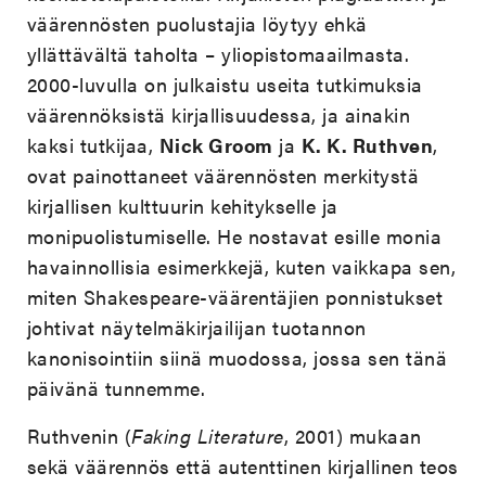
väärennösten puolustajia löytyy ehkä
yllättävältä taholta – yliopistomaailmasta.
2000-luvulla on julkaistu useita tutkimuksia
väärennöksistä kirjallisuudessa, ja ainakin
kaksi tutkijaa,
Nick Groom
ja
K. K. Ruthven
,
ovat painottaneet väärennösten merkitystä
kirjallisen kulttuurin kehitykselle ja
monipuolistumiselle. He nostavat esille monia
havainnollisia esimerkkejä, kuten vaikkapa sen,
miten Shakespeare-väärentäjien ponnistukset
johtivat näytelmäkirjailijan tuotannon
kanonisointiin siinä muodossa, jossa sen tänä
päivänä tunnemme.
Ruthvenin (
Faking Literature
, 2001) mukaan
sekä väärennös että autenttinen kirjallinen teos