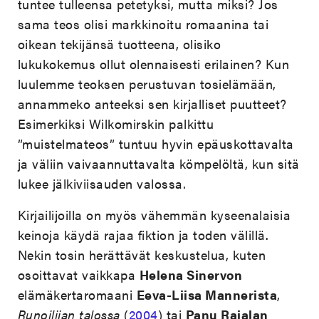
tuntee tulleensa petetyksi, mutta miksi? Jos
sama teos olisi markkinoitu romaanina tai
oikean tekijänsä tuotteena, olisiko
lukukokemus ollut olennaisesti erilainen? Kun
luulemme teoksen perustuvan tosielämään,
annammeko anteeksi sen kirjalliset puutteet?
Esimerkiksi Wilkomirskin palkittu
”muistelmateos” tuntuu hyvin epäuskottavalta
ja väliin vaivaannuttavalta kömpelöltä, kun sitä
lukee jälkiviisauden valossa.
Kirjailijoilla on myös vähemmän kyseenalaisia
keinoja käydä rajaa fiktion ja toden välillä.
Nekin tosin herättävät keskustelua, kuten
osoittavat vaikkapa
Helena Sinervon
elämäkertaromaani
Eeva-Liisa Mannerista
,
Runoilijan talossa
(
2004
) tai
Panu Rajalan