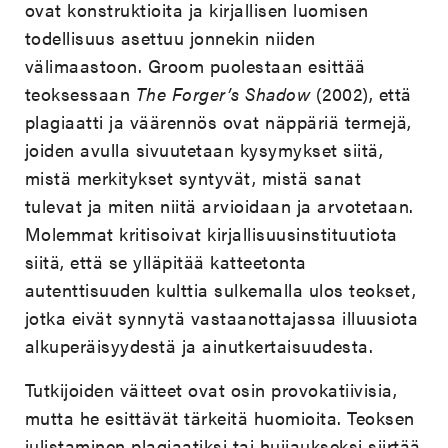
ovat konstruktioita ja kirjallisen luomisen
todellisuus asettuu jonnekin niiden
välimaastoon. Groom puolestaan esittää
teoksessaan
The Forger’s Shadow
(2002), että
plagiaatti ja väärennös ovat näppäriä termejä,
joiden avulla sivuutetaan kysymykset siitä,
mistä merkitykset syntyvät, mistä sanat
tulevat ja miten niitä arvioidaan ja arvotetaan.
Molemmat kritisoivat kirjallisuusinstituutiota
siitä, että se ylläpitää katteetonta
autenttisuuden kulttia sulkemalla ulos teokset,
jotka eivät synnytä vastaanottajassa illuusiota
alkuperäisyydestä ja ainutkertaisuudesta.
Tutkijoiden väitteet ovat osin provokatiivisia,
mutta he esittävät tärkeitä huomioita. Teoksen
julistaminen plagiaatiksi tai huijaukseksi siirtää