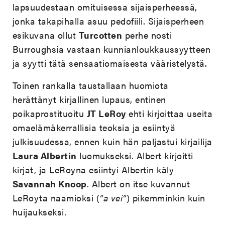
lapsuudestaan omituisessa sijaisperheessä,
jonka takapihalla asuu pedofiili. Sijaisperheen
esikuvana ollut
Turcotten
perhe nosti
Burroughsia vastaan kunnianloukkaussyytteen
ja syytti tätä sensaatiomaisesta vääristelystä.
Toinen rankalla taustallaan huomiota
herättänyt kirjallinen lupaus, entinen
poikaprostituoitu
JT LeRoy
ehti kirjoittaa useita
omaelämäkerrallisia teoksia ja esiintyä
julkisuudessa, ennen kuin hän paljastui kirjailija
Laura Albertin
luomukseksi. Albert kirjoitti
kirjat, ja LeRoyna esiintyi Albertin käly
Savannah Knoop
. Albert on itse kuvannut
LeRoyta naamioksi (
”a vei”
) pikemminkin kuin
huijaukseksi.