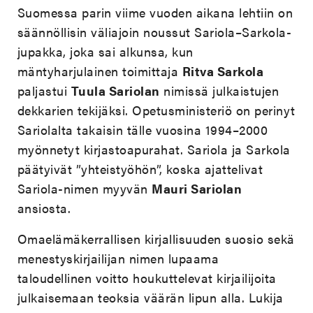
Suomessa parin viime vuoden aikana lehtiin on
säännöllisin väliajoin noussut Sariola–Sarkola-
jupakka, joka sai alkunsa, kun
mäntyharjulainen toimittaja
Ritva Sarkola
paljastui
Tuula Sariolan
nimissä julkaistujen
dekkarien tekijäksi. Opetusministeriö on perinyt
Sariolalta takaisin tälle vuosina 1994–2000
myönnetyt kirjastoapurahat. Sariola ja Sarkola
päätyivät ”yhteistyöhön”, koska ajattelivat
Sariola-nimen myyvän
Mauri Sariolan
ansiosta.
Omaelämäkerrallisen kirjallisuuden suosio sekä
menestyskirjailijan nimen lupaama
taloudellinen voitto houkuttelevat kirjailijoita
julkaisemaan teoksia väärän lipun alla. Lukija