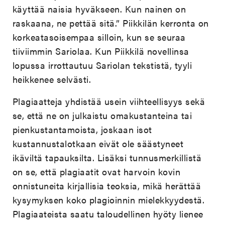
käyttää naisia hyväkseen. Kun nainen on
raskaana, ne pettää sitä.” Piikkilän kerronta on
korkeatasoisempaa silloin, kun se seuraa
tiiviimmin Sariolaa. Kun Piikkilä novellinsa
lopussa irrottautuu Sariolan tekstistä, tyyli
heikkenee selvästi.
Plagiaatteja yhdistää usein viihteellisyys sekä
se, että ne on julkaistu omakustanteina tai
pienkustantamoista, joskaan isot
kustannustalotkaan eivät ole säästyneet
ikäviltä tapauksilta. Lisäksi tunnusmerkillistä
on se, että plagiaatit ovat harvoin kovin
onnistuneita kirjallisia teoksia, mikä herättää
kysymyksen koko plagioinnin mielekkyydestä.
Plagiaateista saatu taloudellinen hyöty lienee