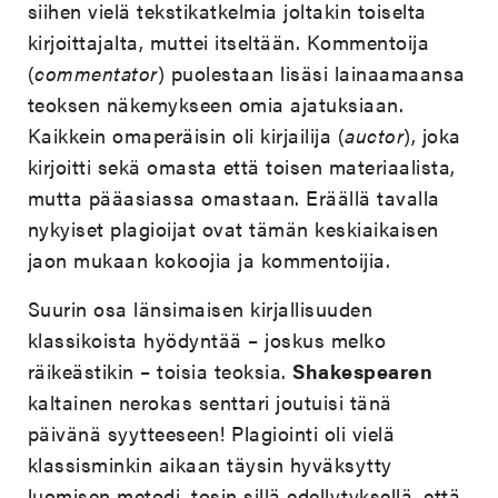
siihen vielä tekstikatkelmia joltakin toiselta
kirjoittajalta, muttei itseltään. Kommentoija
(
commentator
) puolestaan lisäsi lainaamaansa
teoksen näkemykseen omia ajatuksiaan.
Kaikkein omaperäisin oli kirjailija (
auctor
), joka
kirjoitti sekä omasta että toisen materiaalista,
mutta pääasiassa omastaan. Eräällä tavalla
nykyiset plagioijat ovat tämän keskiaikaisen
jaon mukaan kokoojia ja kommentoijia.
Suurin osa länsimaisen kirjallisuuden
klassikoista hyödyntää – joskus melko
räikeästikin – toisia teoksia.
Shakespearen
kaltainen nerokas senttari joutuisi tänä
päivänä syytteeseen! Plagiointi oli vielä
klassisminkin aikaan täysin hyväksytty
luomisen metodi, tosin sillä edellytyksellä, että