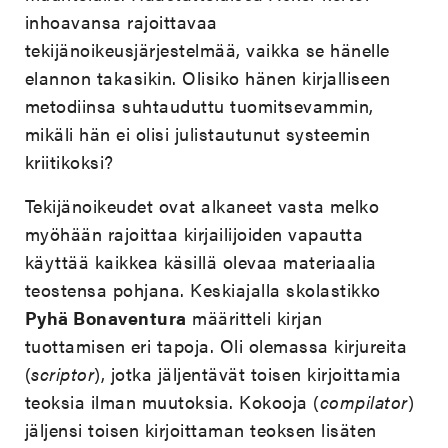
inhoavansa rajoittavaa
tekijänoikeusjärjestelmää, vaikka se hänelle
elannon takasikin. Olisiko hänen kirjalliseen
metodiinsa suhtauduttu tuomitsevammin,
mikäli hän ei olisi julistautunut systeemin
kriitikoksi?
Tekijänoikeudet ovat alkaneet vasta melko
myöhään rajoittaa kirjailijoiden vapautta
käyttää kaikkea käsillä olevaa materiaalia
teostensa pohjana. Keskiajalla skolastikko
Pyhä Bonaventura
määritteli kirjan
tuottamisen eri tapoja. Oli olemassa kirjureita
(
scriptor
), jotka jäljentävät toisen kirjoittamia
teoksia ilman muutoksia. Kokooja (
compilator
)
jäljensi toisen kirjoittaman teoksen lisäten