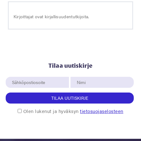
Kirjoittajat ovat kirjallisuudentutkijoita.
Tilaa uutiskirje
TILAA UUTISKIRJE
Olen lukenut ja hyväksyn
tietosuojaselosteen