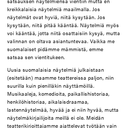
satsauksen näytelmiensä vientiin mutta en
kreikkalaisia näytelmiä maailmalla. Jos
näytelmät ovat hyviä, niitä kysytään. Jos
kysytään, niitä pitää kääntää. Näytelmiä myös
voi kääntää, jotta niitä osattaisiin kysyä, mutta
valinnan on oltava asiantuntevaa. Vaikka me
suomalaiset pidämme mämmistä, emme
satsaa sen vientitukeen.
Uusia suomalaisia näytelmiä julkaistaan
(esitetään) maamme teattereissa paljon, niin
suurilla kuin pienilläkin näyttämöillä.
Musikaaleja, komedioita, paikallishistoriaa,
henkilöhistoriaa, aikalaisdraamaa,
lastennäytelmää, hyvää ja ei niin hyvää, mutta
näytelmäkirjailijoita meillä ei ole. Meidän
teatterikirjoittajamme ajattelevat työtään vain