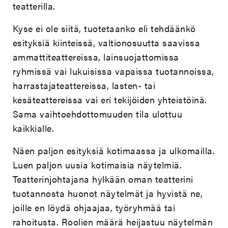
teatterilla.
Kyse ei ole siitä, tuotetaanko eli tehdäänkö
esityksiä kiinteissä, valtionosuutta saavissa
ammattiteattereissa, lainsuojattomissa
ryhmissä vai lukuisissa vapaissa tuotannoissa,
harrastajateattereissa, lasten- tai
kesäteattereissa vai eri tekijöiden yhteistöinä.
Sama vaihtoehdottomuuden tila ulottuu
kaikkialle.
Näen paljon esityksiä kotimaassa ja ulkomailla.
Luen paljon uusia kotimaisia näytelmiä.
Teatterinjohtajana hylkään oman teatterini
tuotannosta huonot näytelmät ja hyvistä ne,
joille en löydä ohjaajaa, työryhmää tai
rahoitusta. Roolien määrä heijastuu näytelmän