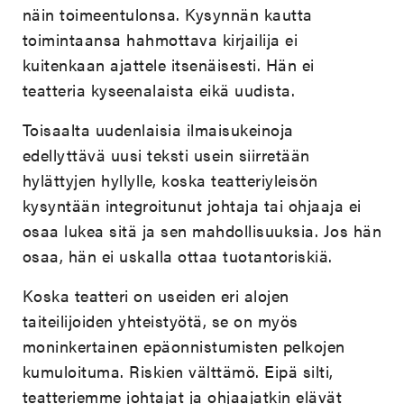
näin toimeentulonsa. Kysynnän kautta
toimintaansa hahmottava kirjailija ei
kuitenkaan ajattele itsenäisesti. Hän ei
teatteria kyseenalaista eikä uudista.
Toisaalta uudenlaisia ilmaisukeinoja
edellyttävä uusi teksti usein siirretään
hylättyjen hyllylle, koska teatteriyleisön
kysyntään integroitunut johtaja tai ohjaaja ei
osaa lukea sitä ja sen mahdollisuuksia. Jos hän
osaa, hän ei uskalla ottaa tuotantoriskiä.
Koska teatteri on useiden eri alojen
taiteilijoiden yhteistyötä, se on myös
moninkertainen epäonnistumisten pelkojen
kumuloituma. Riskien välttämö. Eipä silti,
teatteriemme johtajat ja ohjaajatkin elävät