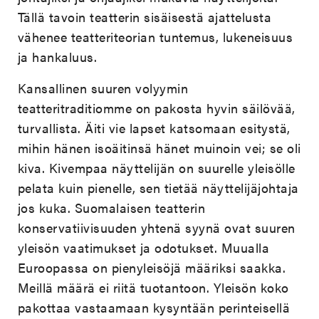
Tällä tavoin teatterin sisäisestä ajattelusta
vähenee teatteriteorian tuntemus, lukeneisuus
ja hankaluus.
Kansallinen suuren volyymin
teatteritraditiomme on pakosta hyvin säilövää,
turvallista. Äiti vie lapset katsomaan esitystä,
mihin hänen isoäitinsä hänet muinoin vei; se oli
kiva. Kivempaa näyttelijän on suurelle yleisölle
pelata kuin pienelle, sen tietää näyttelijäjohtaja
jos kuka. Suomalaisen teatterin
konservatiivisuuden yhtenä syynä ovat suuren
yleisön vaatimukset ja odotukset. Muualla
Euroopassa on pienyleisöjä määriksi saakka.
Meillä määrä ei riitä tuotantoon. Yleisön koko
pakottaa vastaamaan kysyntään perinteisellä