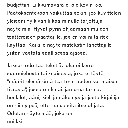
budjettiin. Liikkumavara ei ole kovin iso.
Päätöksentekoon vaikuttaa sekin, jos kuvittelen
yleisöni hylkivän liikaa minulle tarjottuja
näytelmiä. Hyvät pyrin ohjaamaan muiden
teattereiden päättäjille, jos en voi niitä itse
käyttää. Kaikille näytelmätekstin lähettäjille
yritän vastata säällisessä ajassa.
Jaksan odottaa tekstiä, joka ei kerro
suurmiehestä tai -naisesta, joka ei täytä
”määrittelemätöntä teatterin uuden kotimaisen
tilausta”, jossa on kirjailijan oma tarina,
henkilöt, ääni, kieli ja näkemys ja josta kirjailija
on niin ylpeä, ettei halua sitä itse ohjata.
Odotan näytelmää, joka on
uniikki.