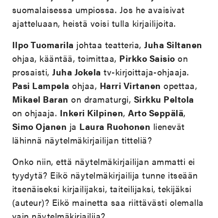
suomalaisessa umpiossa. Jos he avaisivat
ajatteluaan, heistä voisi tulla kirjailijoita.
Ilpo Tuomarila
johtaa teatteria,
Juha Siltanen
ohjaa, kääntää, toimittaa,
Pirkko Saisio
on
prosaisti,
Juha Jokela
tv-kirjoittaja-ohjaaja.
Pasi Lampela
ohjaa,
Harri Virtanen
opettaa,
Mikael Baran
on dramaturgi,
Sirkku Peltola
on ohjaaja.
Inkeri Kilpinen
,
Arto Seppälä
,
Simo Ojanen
ja
Laura Ruohonen
lienevät
lähinnä näytelmäkirjailijan titteliä?
Onko niin, että näytelmäkirjailijan ammatti ei
tyydytä? Eikö näytelmäkirjailija tunne itseään
itsenäiseksi kirjailijaksi, taiteilijaksi, tekijäksi
(auteur)? Eikö mainetta saa riittävästi olemalla
vain näytelmäkirjailija?