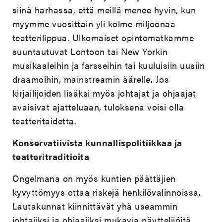
siinä harhassa, että meillä menee hyvin, kun
myymme vuosittain yli kolme miljoonaa
teatterilippua. Ulkomaiset opintomatkamme
suuntautuvat Lontoon tai New Yorkin
musikaaleihin ja farsseihin tai kuuluisiin uusiin
draamoihin, mainstreamin äärelle. Jos
kirjailijoiden lisäksi myös johtajat ja ohjaajat
avaisivat ajatteluaan, tuloksena voisi olla
teatteritaidetta.
Konservatiivista kunnallispolitiikkaa ja
teatteritraditioita
Ongelmana on myös kuntien päättäjien
kyvyttömyys ottaa riskejä henkilövalinnoissa.
Lautakunnat kiinnittävät yhä useammin
johtajiksi ja ohjaajiksi mukavia näyttelijöitä.