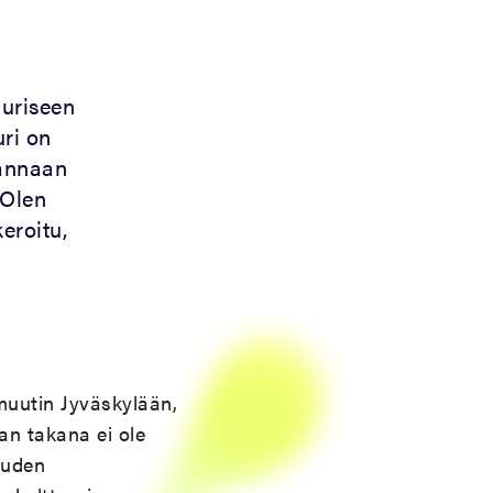
uuriseen
uri on
pannaan
 Olen
eroitu,
 muutin Jyväskylään,
an takana ei ole
suuden