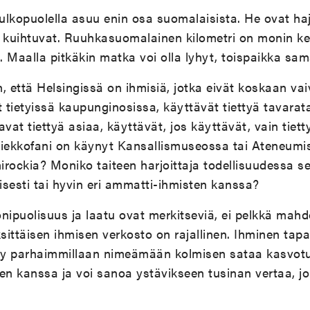
kopuolella asuu enin osa suomalaisista. He ovat haj
t kuihtuvat. Ruuhkasuomalainen kilometri on monin ke
Maalla pitkäkin matka voi olla lyhyt, toispaikka samal
 että Helsingissä on ihmisiä, jotka eivät koskaan vai
t tietyissä kaupunginosissa, käyttävät tiettyä tavarata
vat tiettyä asiaa, käyttävät, jos käyttävät, vain tietty
iekkofani on käynyt Kansallismuseossa tai Ateneumis
ockia? Moniko taiteen harjoittaja todellisuudessa se
eisesti tai hyvin eri ammatti-ihmisten kanssa?
ipuolisuus ja laatu ovat merkitseviä, ei pelkkä mahd
ksittäisen ihmisen verkosto on rajallinen. Ihminen tap
yy parhaimmillaan nimeämään kolmisen sataa kasvotu
n kanssa ja voi sanoa ystävikseen tusinan vertaa, jo