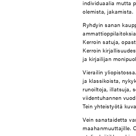
individuaalia mutta p
olemista, jakamista.
Ryhdyin sanan kauppa
ammattioppilaitoksia 
Kerroin satuja, opasti
Kerroin kirjallisuude
ja kirjailijan monipu
Vierailin yliopistoss
ja klassikoista, nykyk
runoiltoja, illatsuja,
viidentuhannen vuoden
Tein yhteistyötä kuva
Vein sanataidetta van
maahanmuuttajille. O