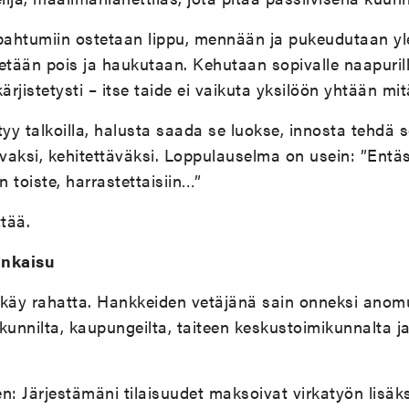
apahtumiin ostetaan lippu, mennään ja pukeudutaan yl
tään pois ja haukutaan. Kehutaan sopivalle naapurill
kärjistetysti – itse taide ei vaikuta yksilöön yhtään mi
y talkoilla, halusta saada se luokse, innosta tehdä se
vaksi, kehitettäväksi. Loppulauselma on usein: ”Entäs
in toiste, harrastettaisiin…”
ttää.
ankaisu
 käy rahatta. Hankkeiden vetäjänä sain onneksi anom
kunnilta, kaupungeilta, taiteen keskustoimikunnalta ja
een: Järjestämäni tilaisuudet maksoivat virkatyön lisäk