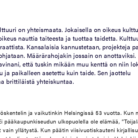
ttuuri on yhteismaata. Jokaisella on oikeus kultt
ikeus nauttia taiteesta ja tuottaa taidetta. Kulttu
aattista. Kansalaisia kannustetaan, projekteja 
 ohjataan. Määrärahojakin jossain on anottaviksi.
vinani, että tuskin mikään muu kenttä on niin lok
u ja paikalleen asetettu kuin taide. Sen jaottelu
 brittiläistä yhteiskuntaa.
yöskentelin ja vaikutinkin Helsingissä 53 vuotta. Kun
i pääkaupunkiseudun ulkopuolella ole elämää, ”Toijal
t vain yllätystä. Kun päätin viisivuotiskauteni kirjalli