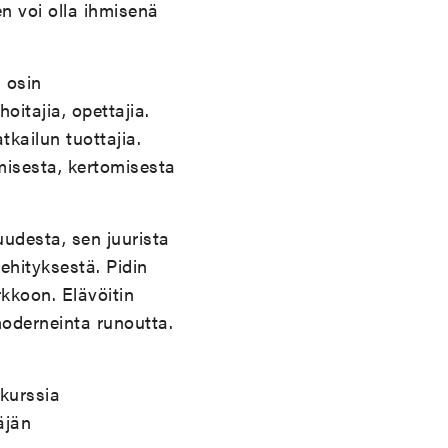
en voi olla ihmisenä
 osin
itajia, opettajia.
tkailun tuottajia.
amisesta, kertomisesta
suudesta, sen juurista
kehityksestä. Pidin
irkkoon. Elävöitin
 moderneinta runoutta.
 kurssia
äjän