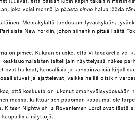
net luulivat, että palaan kipin kapin takaisin Helsinkiin
an, joka voisi mennä ja päästä
sinne
halua jäädä
tän
äläinen. Metsäkylältä tahdotaan Jyväskylään, Jyväsky
, Pariisista New Yorkiin, johon siihenkin pitää lisätä 
ria on pimee. Kukaan ei usko, että Viitasaarella voi ku
, keskisuomalaisten taiteilijain näyttelyssä näkee parh
t ovat huikeat, kansallisia ja kansainvälisiä kirjallis
at, osallistuvat ja ajattelevat, vaikka heillä olisikin var
kee, että keskusta on lukenut omahyväisyydessään h
ittinen massa, kulttuurisen pääoman kasauma, ole tarp
a. Kiteen Nightwish ja Rovaniemen Lordi ovat tästä ai
 kaupallisia näyttöjä.