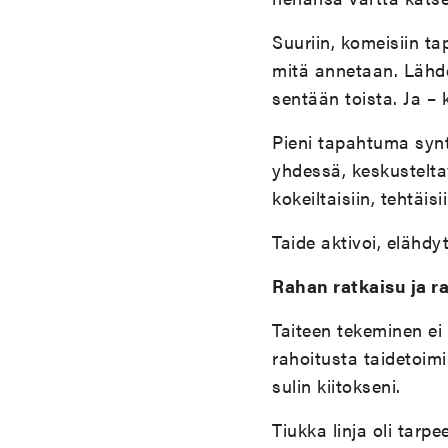
Suuriin, komeisiin t
mitä annetaan. Lähde
sentään toista. Ja – 
Pieni tapahtuma synty
yhdessä, keskustelta
kokeiltaisiin, tehtäisi
Taide aktivoi, elähdy
Rahan ratkaisu ja r
Taiteen tekeminen ei
rahoitusta taidetoimi
sulin kiitokseni.
Tiukka linja oli tarp