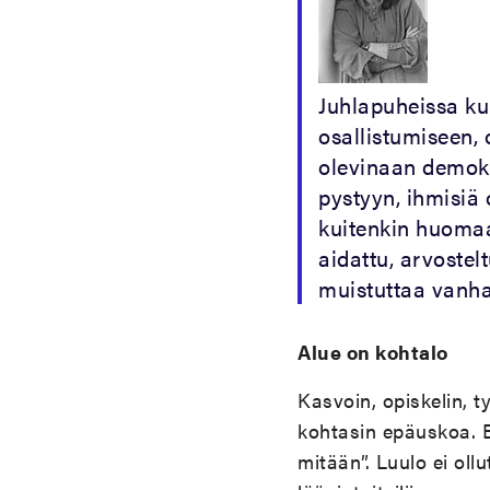
Juhlapuheissa kul
osallistumiseen, o
olevinaan demokr
pystyyn, ihmisiä
kuitenkin huomaa
aidattu, arvostelt
muistuttaa vanhaa
Alue on kohtalo
Kasvoin, opiskelin, t
kohtasin epäuskoa. E
mitään”. Luulo ei ollu