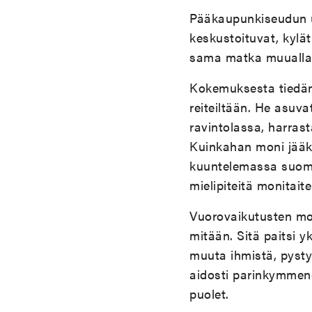
Pääkaupunkiseudun ul
keskustoituvat, kylä
sama matka muualla. 
Kokemuksesta tiedän,
reiteiltään. He asuva
ravintolassa, harrasta
Kuinkahan moni jääk
kuuntelemassa suomir
mielipiteitä monitait
Vuorovaikutusten mon
mitään. Sitä paitsi y
muuta ihmistä, pyst
aidosti parinkymmene
puolet.