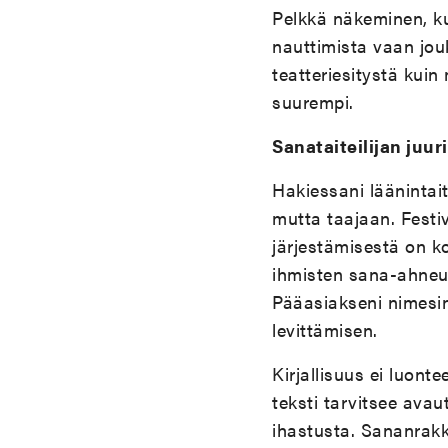
Pelkkä näkeminen, ku
nauttimista vaan jou
teatteriesitystä kui
suurempi.
Sanataiteilijan juu
Hakiessani läänintait
mutta taajaan. Festiv
järjestämisestä on k
ihmisten sana-ahneu
Pääasiakseni nimesin 
levittämisen.
Kirjallisuus ei luon
teksti tarvitsee avau
ihastusta. Sananrakk