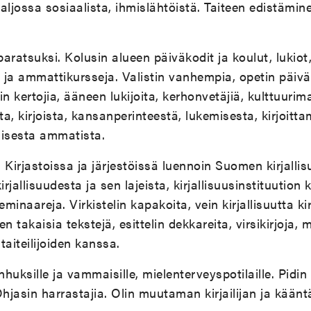
aljossa sosiaalista, ihmislähtöistä. Taiteen edistämin
ratsuksi. Kolusin alueen päiväkodit ja koulut, lukiot,
ja ammattikursseja. Valistin vanhempia, opetin päiväho
n kertojia, ääneen lukijoita, kerhonvetäjiä, kulttuurima
sta, kirjoista, kansanperinteestä, lukemisesta, kirjoitt
olisesta ammatista.
a. Kirjastoissa ja järjestöissä luennoin Suomen kirjalli
irjallisuudesta ja sen lajeista, kirjallisuusinstituution 
 seminaareja. Virkistelin kapakoita, vein kirjallisuutta k
 takaisia tekstejä, esittelin dekkareita, virsikirjoja,
taiteilijoiden kanssa.
huksille ja vammaisille, mielenterveyspotilaille. Pidin
hjasin harrastajia. Olin muutaman kirjailijan ja käänt