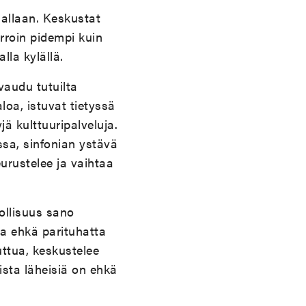
allaan. Keskustat
rroin pidempi kuin
la kylällä.
vaudu tutuilta
loa, istuvat tietyssä
jä kulttuuripalveluja.
sa, sinfonian ystävä
urustelee ja vaihtaa
ollisuus sano
aa ehkä parituhatta
ttua, keskustelee
ista läheisiä on ehkä