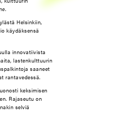
, kulttuurin
ne
.
lästä Helsinkiin,
Tokio käydäksensä
ulla innovatiivista
aita, lastenkulttuurin
uuspalkintoja saaneet
paat rantavedessä.
uonosti keksimisen
een. Rajaseutu on
nakin selviä