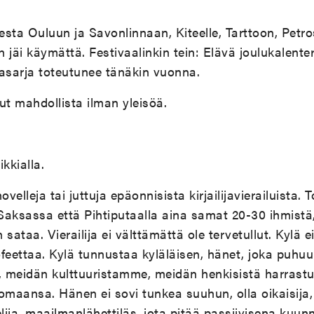
sta Ouluun ja Savonlinnaan, Kiteelle, Tarttoon, Petros
 jäi käymättä. Festivaalinkin tein: Elävä joulukalenter
asarja toteutunee tänäkin vuonna.
lut mahdollista ilman yleisöä.
kkialla.
elleja tai juttuja epäonnisista kirjailijavierailuista. 
Saksassa että Pihtiputaalla aina samat 20-30 ihmistä,
 sataa. Vierailija ei välttämättä ole tervetullut. Kylä 
eettaa. Kylä tunnustaa kyläläisen, hänet, joka puhuu 
, meidän kulttuuristamme, meidän henkisistä harrast
maansa. Hänen ei sovi tunkea suuhun, olla oikaisija,
ija, maailmanlähettiläs, jota pitää passiivisena kuunn