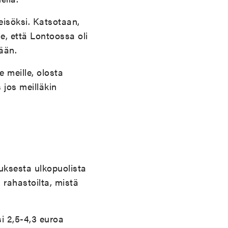
eisöksi. Katsotaan,
e, että Lontoossa oli
tään.
 meille, olosta
 jos meilläkin
uksesta ulkopuolista
 rahastoilta, mistä
si 2,5-4,3 euroa