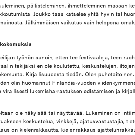
uleminen, pällisteleminen, ihmetteleminen massan kesk
kkoutumista. Joukko taas katselee yhtä hyvin tai huo
n mainosta. Jälkimmäisen vaikutus vain helppona omak
rikokemuksia
eilijan työhön sanoin, etten tee festivaaleja, teen ruo
aalin tekijäksi en ole koulutettu, keskustelujen, iltoje
okemusta. Kirjallisuudesta tiedän. Olen puhetaitoinen
den olin huomannut Finlandia-vuoden viidenkymmene
virallisesti lukemisharrastuksen edistämisen ja kirjal
teeltaan ole näkyisää tai näyttävää. Lukeminen on inti
tuakseen keskustelua, vinkkejä, ajatusvastustajia, tiet
aus on kielenrakkautta, kielenrakkaus ajattelunrakkau