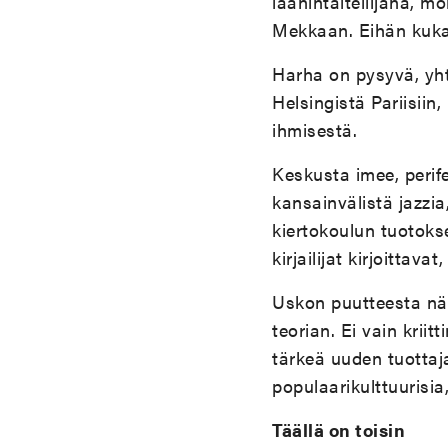
läänintaiteilijana, mo
Mekkaan. Eihän kuka
Harha on pysyvä, yht
Helsingistä Pariisiin
ihmisestä.
Keskusta imee, perife
kansainvälistä jazzia
kiertokoulun tuotokse
kirjailijat kirjoittav
Uskon puutteesta nä
teorian. Ei vain kri
tärkeä uuden tuottaj
populaarikulttuurisia,
Täällä on toisin