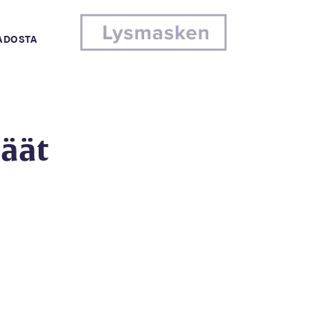
MADOSTA
päät