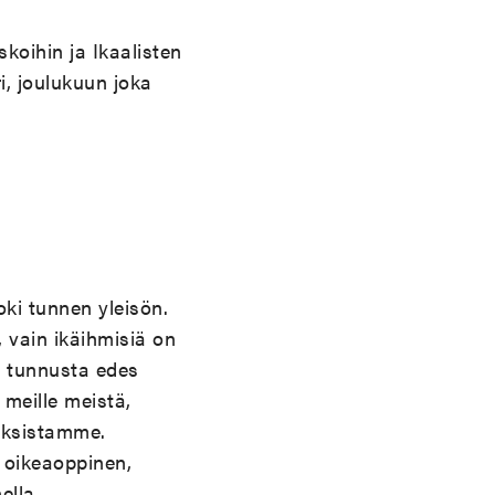
koihin ja Ikaalisten
i, joulukuun joka
Toki tunnen yleisön.
 vain ikäihmisiä on
ei tunnusta edes
meille meistä,
uksistamme.
 oikeaoppinen,
ella.