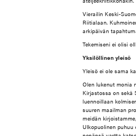
ateljeekriitikkonakin.
Vierailin Keski-Suome
Riitialaan. Kuhmoinen
arkipäivän tapahtum
Tekemiseni ei olisi ol
Yksilöllinen yleisö
Yleisö ei ole sama kai
Olen lukenut monia nov
Kirjastossa on sekä 
luennoillaan kolmisen
suuren maailman prof
meidän kirjoistamme
Ulkopuolinen puhuu o
nenänsä vartta katsel