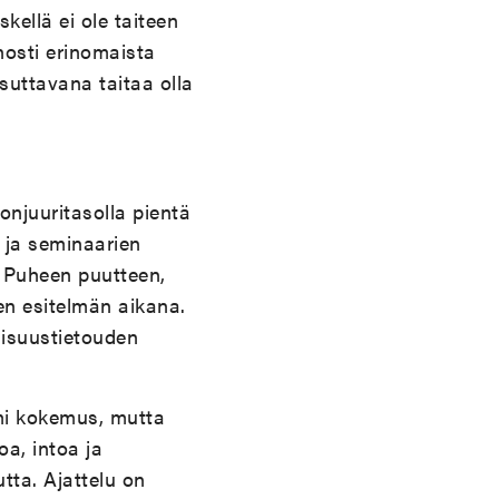
ellä ei ole taiteen
nosti erinomaista
suttavana taitaa olla
honjuuritasolla pientä
n ja seminaarien
. Puheen puutteen,
n esitelmän aikana.
lisuustietouden
imi kokemus, mutta
oa, intoa ja
tta. Ajattelu on