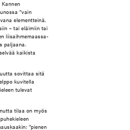
e. Kannen
 runossa
”v
ain
avana elementteinä.
n – tai eläimiin tai
een liisaihmemaassa-
s paljaana.
selvää kaikista
uutta sovittaa sitä
lppo kuvitella
ieleen tulevat
mutta tilaa on myös
a puhekieleen
 hauskaakin:
”
pienen