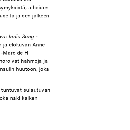
symyksistä, aiheiden
useita ja sen jälkeen
tuva
India Song
-
n ja elokuvan Anne-
an-Marc de H.
anoroivat hahmoja ja
nsulin huutoon, joka
 tuntuvat sulautuvan
joka näki kaiken