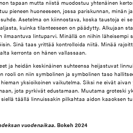
non tapaan mutta niistä muodostuu yhtenäinen kert
oittuu pieneen huoneeseen, jossa pariskunnan, minän ja 
n suhde. Asetelma on kiinnostava, koska taustoja ei sel
ljasta, kuinka tilanteeseen on päädytty. Alkujaan staa
 ilmaantuva lintuparvi. Minällä on niihin läheisempi s
isin. Sinä taas yrittää kontrolloida niitä. Minää rajo
alta kerronta on hänen vallassaan.
eet ja heidän keskinäinen suhteensa heijastuvat linnui
en rooli on niin symbolinen ja symbolinen taso hallitsee
ieman yksioikoinen vaikutelma. Siksi ne eivät aivan yll
aan, jota pyrkivät edustamaan. Muutama groteski yks
a siellä täällä linnuissakin pilkahtaa aidon kaaoksen tu
hdeksan vuodenaikaa.
Bokeh 2024