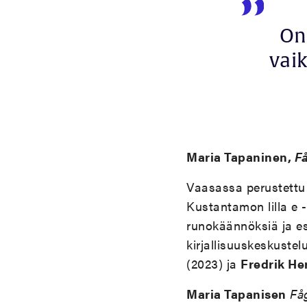
On
vaik
Maria Tapaninen,
F
Vaasassa perustettu E
Kustantamon lilla e 
runokäännöksiä ja es
kirjallisuuskeskuste
(2023) ja
Fredrik He
Maria Tapanisen
Få