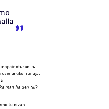
hmo
malla
runopainotuksella.
 esimerkiksi runoja,
ja
ska man ha den till?
emoitu sivun