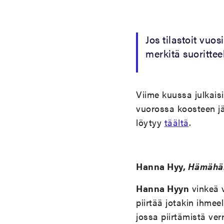
Jos
tilastoit
vuosi
merkitä
suorittee
Viime
kuussa
julkai
vuorossa
koosteen
j
löytyy
täältä
.
Hanna Hyy,
Hämähä
Hanna Hyyn
vinkeä v
piirtää jotakin ihmeel
jossa piirtämistä ve