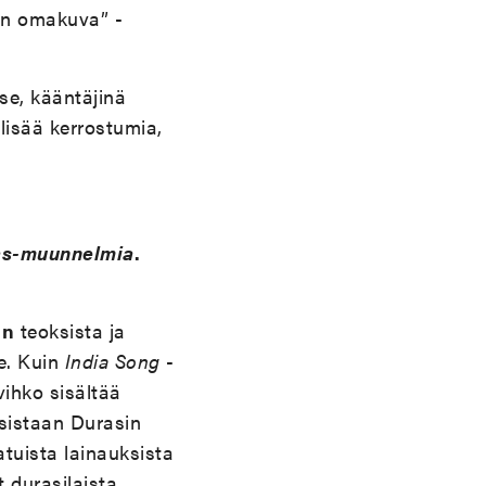
ijan omakuva
”
-
se, kääntäjinä
lisää kerrostumia,
as-muunnelmia
.
in
teoksista ja
le. Kuin
India Song
-
 vihko sisältää
istaan Durasin
tuista lainauksista
 durasilaista