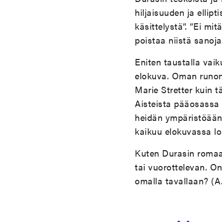
hiljaisuuden ja ellip
käsittelystä
”.
”
Ei mit
poistaa niistä sanoja
Eniten taustalla vai
elokuva. Oman runons
Marie Stretter kuin 
Aisteista pääosassa 
heidän ympäristöään 
kaikuu elokuvassa lo
Kuten Durasin romaan
tai vuorottelevan. On
omalla tavallaan? (A