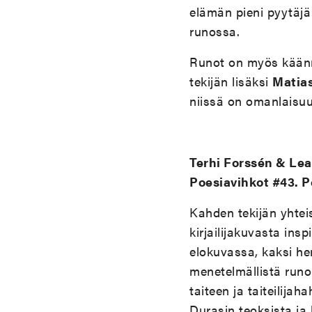
elämän pieni pyytäjä
runossa.
Runot on myös käänn
tekijän lisäksi
Matias
niissä on omanlaisuut
Terhi Forssén & Lea
Poesiavihkot #43. 
Kahden tekijän yhteis
kirjailijakuvasta ins
elokuvassa, kaksi hen
menetelmällistä runo
taiteen ja taiteilija
Durasin teoksista ja 