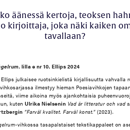
ko äänessä kertoja, teoksen ha
o kirjoittaja, joka näki kaiken o
tavallaan?
ågelrum
. lilla e nr 10. Ellips 2024
llips julkaisee ruotsinkielistä kirjallisuutta vahvalla 
-vihkosarjassa ilmestyy hieman Poesiavihkojen tapaan
seitä, viime aikoina myös ajankohtaisia puheenvuoro
luun, kuten
Ulrika Nielsenin
Vad är litteratur och vad 
rtzbergin
”Farväl kvalitet. Farväl konst.”
(2023).
gelrum
-vihkossa tasapalstaiset tekstikappaleet on as