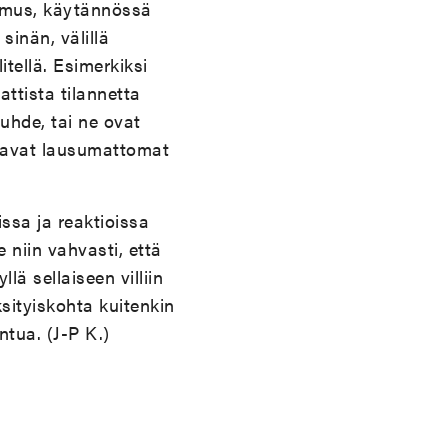
omus, käytännössä
sinän, välillä
itellä. Esimerkiksi
ttista tilannetta
uhde, tai ne ovat
ittavat lausumattomat
ssa ja reaktioissa
 niin vahvasti, että
ä sellaiseen villiin
ityiskohta kuitenkin
ntua. (J-P K.)