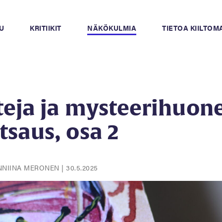
U
KRITIIKIT
NÄKÖKULMIA
TIETOA KIILTO
eja ja mysteerihuone
saus, osa 2
ANNIINA MERONEN
|
30.5.2025