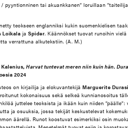
 / pyyntionninen tai akuankkanen
”
loruillaan
”
taiteil
etty teokseen englanniksi kukin suomenkielisen taak
 Loikala
ja
Spider
. Käännökset tuovat runoihin vielä 
ta verrattuna alkutekstiin. (A. M.)
 Kalenius,
Harvat tuntevat meren niin kuin hän
.
Dur
Poesia 2024
teos on kirjailija ja elokuvantekijä
Marguerite Duras
piroitunut kokonaisuus sekä selkeä kunnianosoitus täl
kilöä juttelee teoksista ja ikään kuin niiden
”
päälle
”
:
utta ja osuuksia, jossa tekijät keskustelevat
kokemuks
hahmon äärellä.
Runot koostuvat esimerkiksi osin muoka
haastatteluista. Menetelmät tuovat esiin ja korostavat