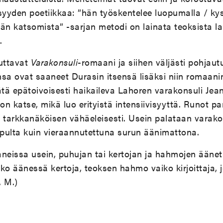
tisyyden poetiikkaa:
”
hän työskentelee luopumalla / ky
ään katsomista
”
-sarjan metodi on lainata teoksista la
.
kuttavat
Varakonsuli
-romaani ja siihen väljästi pohjau
a ovat saaneet Durasin itsensä lisäksi niin romaani
tätä epätoivoisesti haikaileva Lahoren varakonsuli Je
on katse, mikä luo erityistä intensiivisyyttä. Runot p
tarkkanäköisen vähäeleisesti. Usein palataan varako
pulta kuin vieraannutettuna surun äänimattona.
eissa usein, puhujan tai kertojan ja hahmojen äänet
ko äänessä kertoja, teoksen hahmo vaiko kirjoittaja, 
. M.)