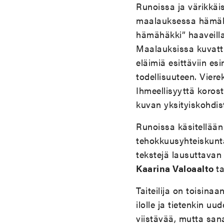
Runoissa ja värikkäi
maalauksessa hämähäk
hämähäkki
”
haaveilla
Maalauksissa kuvattu
eläimiä esittäviin e
todellisuuteen. Viere
Ihmeellisyyttä koros
kuvan yksityiskohdis
Runoissa käsitellään 
tehokkuusyhteiskunta
tekstejä lausuttavan 
Kaarina Valoaalto
t
Taiteilija on toisin
ilolle ja tietenkin uu
viistävää, mutta san