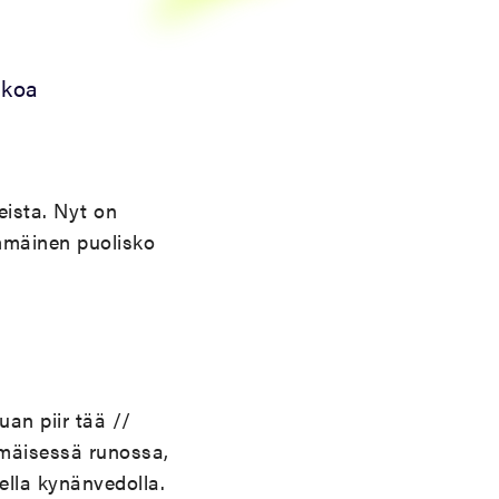
hkoa
eista
.
Nyt
on
mmäinen
puolisko
uan piir tää //
mäisessä runossa,
lla kynänvedolla.