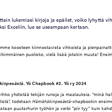
ttain
lukemiasi
kirjoja
ja
epäilet
,
voiko
lyhyttä
vi
ksi
E
xceliin
,
lue se
useampaan
kertaan
.
simme
koosteen
kiinnostavista
vihkoista
ja
pienpainatt
älkimmäinen
puolisko
,
vielä
lisää
jotakin
muuta
!
Ensi
kinpesästä
. Yö Chapbook #2. Yö ry 2024
ihko yhdistää tekijän runoja ja maalauksia.
”
minä hal
listä
”
, todetaan
Hämähäkinpesästä
-chapbookin ensim
rrataan puutarhurin työhön ja verbi
”
piir tyy
”
kuin kahde