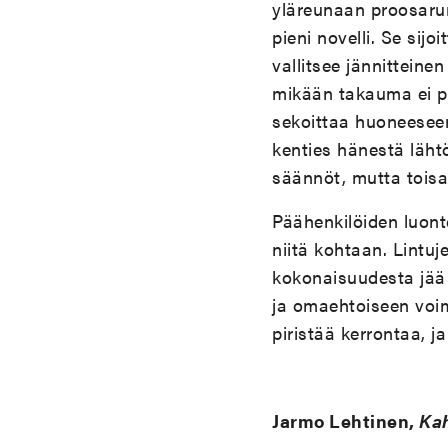
yläreunaan proosaru
pieni novelli. Se sij
vallitsee jännitteine
mikään takauma ei pa
sekoittaa huoneeseen
kenties hänestä lähtö
säännöt, mutta toisa
Päähenkilöiden luont
niitä kohtaan. Lintuj
kokonaisuudesta jää h
ja omaehtoiseen voim
piristää kerrontaa, j
Jarmo Lehtinen,
Ka