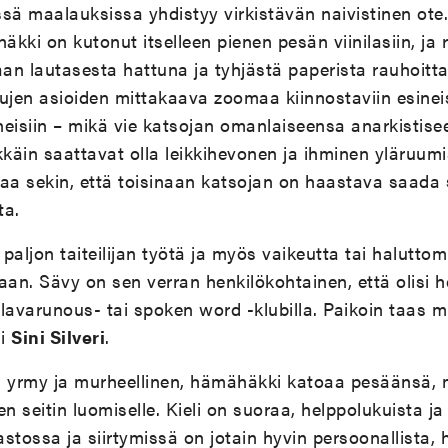
ssä maalauksissa yhdistyy virkistävän naivistinen ot
ki on kutonut itselleen pienen pesän viinilasiin, ja
an lautasesta hattuna ja tyhjästä paperista rauhoitt
jen asioiden mittakaava zoomaa kiinnostaviin esineisii
sineisiin – mikä vie katsojan omanlaiseensa anarkistis
kkäin saattavat olla leikkihevonen ja ihminen yläruumi
taa sekin, että toisinaan katsojan on haastava saada 
ta.
paljon taiteilijan työtä ja myös vaikeutta tai haluttom
an. Sävy on sen verran henkilökohtainen, että olisi he
lavarunous- tai spoken word -klubilla. Paikoin taas m
ai
Sini Silveri
.
aan yrmy ja murheellinen, hämähäkki katoaa pesäänsä, 
den seitin luomiselle. Kieli on suoraa, helppolukuista j
astossa ja siirtymissä on jotain hyvin persoonallista,