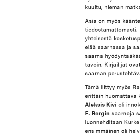
kuultu, hieman matka
Asia on myös kääntein
tiedostamattomasti. K
yhteisestä kosketusp
elää saarnassa ja sa
saarna hyödyntääkään
tavoin. Kirjailijat ov
saarnan perustehtävä
Tämä liittyy myös R
erittäin huomattava k
Aleksis Kivi
oli inno
F. Bergin
saarnoja sa
luonnehditaan Kurke
ensimmäinen oli helve