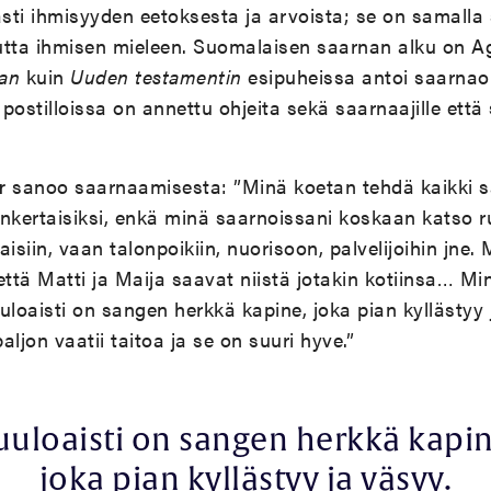
sti ihmisyyden eetoksesta ja arvoista; se on samalla
utta ihmisen mieleen. Suomalaisen saarnan alku on Agr
jan
kuin
Uuden testamentin
esipuheissa antoi saarnaop
postilloissa on annettu ohjeita sekä saarnaajille että
r
sanoo saarnaamisesta: ”Minä koetan tehdä kaikki s
kertaisiksi, enkä minä saarnoissani koskaan katso ru
laisiin, vaan talonpoikiin, nuorisoon, palvelijoihin jne
, että Matti ja Maija saavat niistä jotakin kotiinsa… M
Kuuloaisti on sangen herkkä kapine, joka pian kyllästyy
aljon vaatii taitoa ja se on suuri hyve.”
uuloaisti on sangen herkkä kapin
joka pian kyllästyy ja väsyy.