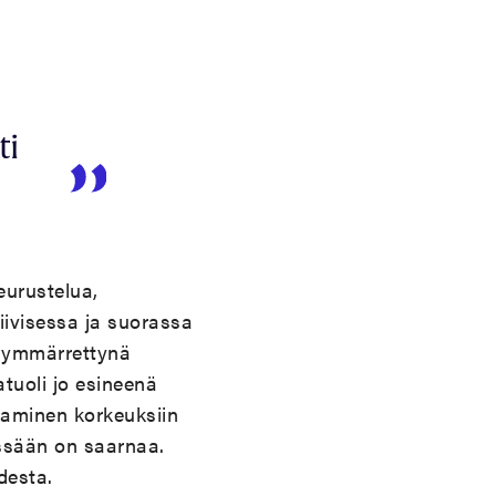
ti
eurustelua,
iivisessa ja suorassa
i ymmärrettynä
atuoli jo esineenä
staminen korkeuksiin
essään on saarnaa.
desta.