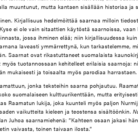
lla muuntunut, mutta kantaen sisällään historiaa ja
en. Kirjallisuus hedelmöittää saarnaa milloin tiedoste
yse ei ole vain sitaattien käytöstä saarnoissa, vaan l
innasta, jossa ihminen elää; niin kirjallisuudessa ku
arnana laveasti ymmärrettynä, kun tarkastelemme, mi
. Saarnat ovat rikastuttaneet suomalaista kaunokirj
at myös tuotannossaan kehitelleet erilaisia saarnoja: ni
n mukaisesti ja toisaalta myös parodiaa harrastaen.
aamattuun, jonka teksteihin saarna pohjautuu. Raama
oko suomalaiseen kulttuurikenttään, mutta erityisesti 
kas Raamatun lukija, joka kuunteli myös paljon Nurmi
aden vaikutteita kieleen ja teostensa sisältöönkin.
N
lan Juhoa saarnamiehenä: ”Kahteen osaan jakasi hän
tin vaivasta, toinen taivaan ilosta.”