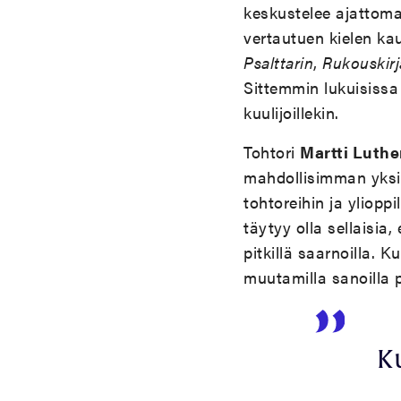
keskustelee ajattoma
vertautuen kielen ka
Psalttarin
,
Rukouskir
Sittemmin lukuisissa 
kuulijoillekin.
Tohtori
Martti Luthe
mahdollisimman yksin
tohtoreihin ja ylioppi
täytyy olla sellaisia
pitkillä saarnoilla. 
muutamilla sanoilla p
K