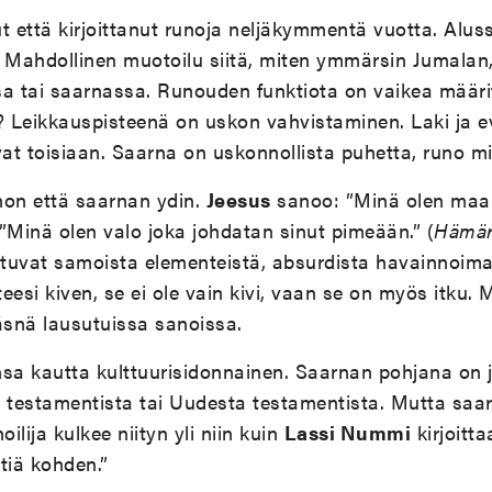
että kirjoittanut runoja neljäkymmentä vuotta. Alussa 
Mahdollinen muotoilu siitä, miten ymmärsin Jumalan,
 tai saarnassa. Runouden funktiota on vaikea määrit
Leikkauspisteenä on uskon vahvistaminen. Laki ja e
at toisiaan. Saarna on uskonnollista puhetta, runo mit
non että saarnan ydin.
Jeesus
sanoo: ”Minä olen maai
 ”Minä olen valo joka johdatan sinut pimeään.” (
Hämär
tuvat samoista elementeistä, absurdista havainnoima
eesi kiven, se ei ole vain kivi, vaan se on myös itku.
läsnä lausutuissa sanoissa.
nsa kautta kulttuurisidonnainen. Saarnan pohjana on
a testamentista tai Uudesta testamentista. Mutta saarn
oilija kulkee niityn yli niin kuin
Lassi Nummi
kirjoitta
tiä kohden.”