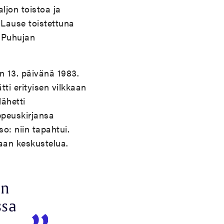
ljon toistoa ja
 Lause toistettuna
. Puhujan
 13. päivänä 1983.
ti erityisen vilkkaan
lähetti
ppeuskirjansa
o: niin tapahtui.
aan keskustelua.
än
ssa