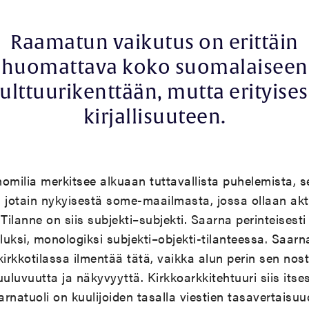
Raamatun vaikutus on erittäin
huomattava koko suomalaiseen
ulttuurikenttään, mutta erityises
kirjallisuuteen.
homilia merkitsee alkuaan tuttavallista puhelemista, s
n jotain nykyisestä some-maailmasta, jossa ollaan akt
Tilanne on siis subjekti–subjekti. Saarna perinteisest
uksi, monologiksi subjekti–objekti-tilanteessa. Saarn
kirkkotilassa ilmentää tätä, vaikka alun perin sen no
uluvuutta ja näkyvyyttä. Kirkkoarkkitehtuuri siis its
rnatuoli on kuulijoiden tasalla viestien tasavertaisuu