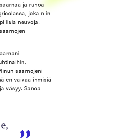
 saarnaa ja runoa
icolassa, joka niin
illisia neuvoja.
 saarnojen
aarnani
htinaihin,
. Minun saarnojeni
inä en vaivaa ihmisiä
 ja väsyy. Sanoa
e,