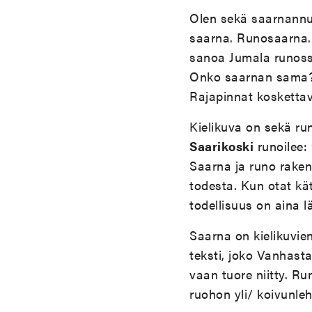
Olen sekä saarnannut 
saarna. Runosaarna. 
sanoa Jumala runossa
Onko saarnan sama? 
Rajapinnat koskettav
Kielikuva on sekä ru
Saarikoski
runoilee:
Saarna ja runo raken
todesta. Kun otat kät
todellisuus on aina 
Saarna on kielikuvie
teksti, joko Vanhast
vaan tuore niitty. Run
ruohon yli/ koivunleh