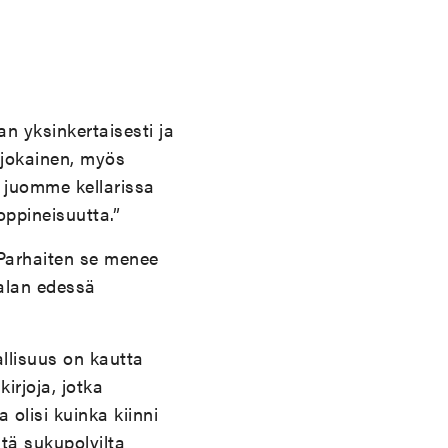
n yksinkertaisesti ja
 jokainen, myös
juomme kellarissa
oppineisuutta.”
 Parhaiten se menee
malan edessä
allisuus on kautta
irjoja, jotka
olisi kuinka kiinni
ltä sukupolvilta