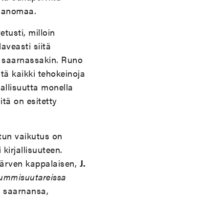
 sanomaa.
tusti, milloin
aveasti siitä
in saarnassakin. Runo
tä kaikki tehokeinoja
allisuutta monella
itä on esitetty
tun vaikutus on
kirjallisuuteen.
järven kappalaisen,
J.
ummisuutareissa
 saarnansa,