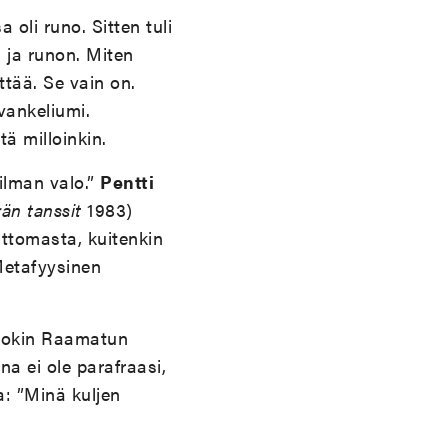
oli runo. Sitten tuli
 ja runon. Miten
tää. Se vain on.
vankeliumi.
ä milloinkin.
lman valo.”
Pentti
än tanssit
1983)
ttomasta, kuitenkin
 Metafyysinen
 jokin Raamatun
a ei ole parafraasi,
a: ”Minä kuljen