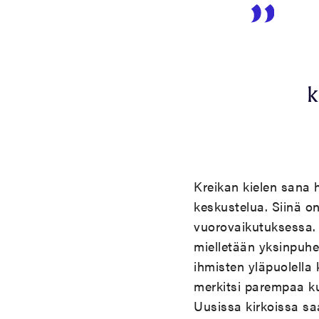
k
Kreikan kielen sana 
keskustelua. Siinä o
vuorovaikutuksessa. 
mielletään yksinpuhel
ihmisten yläpuolella 
merkitsi parempaa ku
Uusissa kirkoissa saa