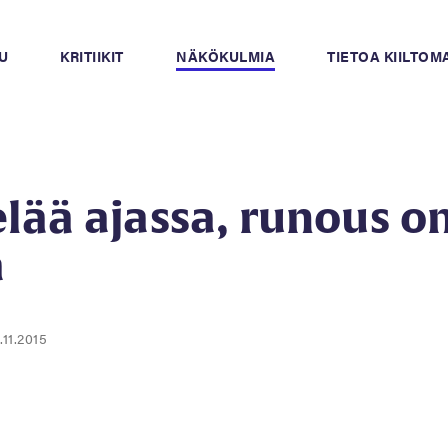
U
KRITIIKIT
NÄKÖKULMIA
TIETOA KIILTO
lää ajassa, runous o
a
.11.2015