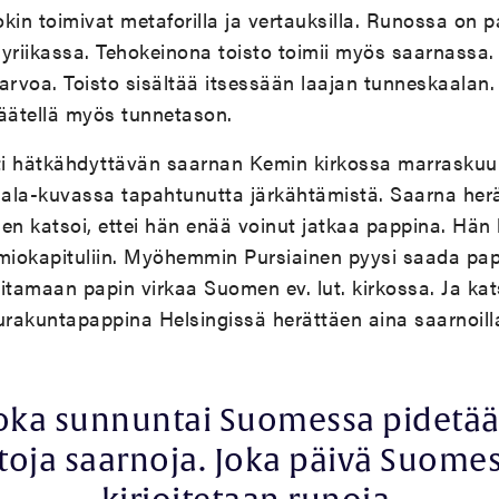
kin toimivat metaforilla ja vertauksilla. Runossa on pa
ulyriikassa. Tehokeinona toisto toimii myös saarnassa.
rvoa. Toisto sisältää itsessään laajan tunneskaalan
päätellä myös tunnetason.
ti hätkähdyttävän saarnan Kemin kirkossa marraskuun
ala-kuvassa tapahtunutta järkähtämistä. Saarna herät
en katsoi, ettei hän enää voinut jatkaa pappina. Hän 
miokapituliin. Myöhemmin Pursiainen pyysi saada pa
itamaan papin virkaa Suomen ev. lut. kirkossa. Ja kats
eurakuntapappina Helsingissä herättäen aina saarnoill
oka sunnuntai Suomessa pidetä
toja saarnoja. Joka päivä Suome