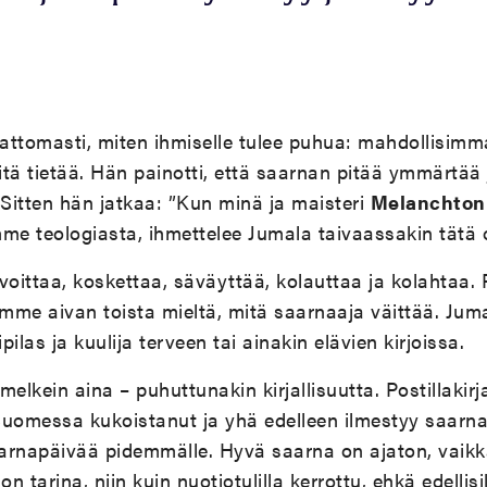
attomasti, miten ihmiselle tulee puhua: mahdollisimma
ä tietää. Hän painotti, että saarnan pitää ymmärtää
 Sitten hän jatkaa: ”Kun minä ja maisteri
Melanchton
mme teologiasta, ihmettelee Jumala taivaassakin tätä 
avoittaa, koskettaa, säväyttää, kolauttaa ja kolahtaa.
olemme aivan toista mieltä, mitä saarnaaja väittää. Ju
ilas ja kuulija terveen tai ainakin elävien kirjoissa.
melkein aina – puhuttunakin kirjallisuutta. Postillakirj
Suomessa kukoistanut ja yhä edelleen ilmestyy saarnak
arnapäivää pidemmälle. Hyvä saarna on ajaton, vaikka 
 tarina, niin kuin nuotiotulilla kerrottu, ehkä edellisi