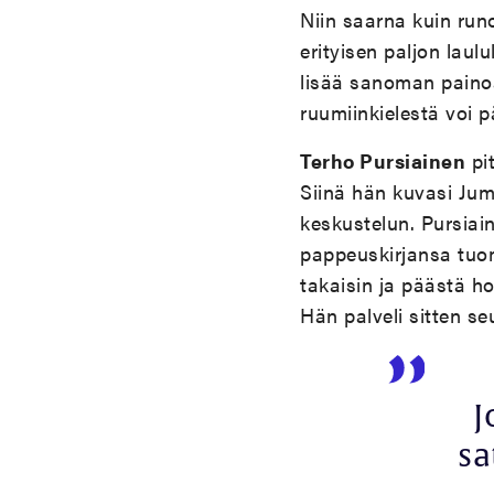
Niin saarna kuin runo
erityisen paljon laul
lisää sanoman painoa
ruumiinkielestä voi 
Terho Pursiainen
pi
Siinä hän kuvasi Jum
keskustelun. Pursiain
pappeuskirjansa tuo
takaisin ja päästä ho
Hän palveli sitten s
J
sa