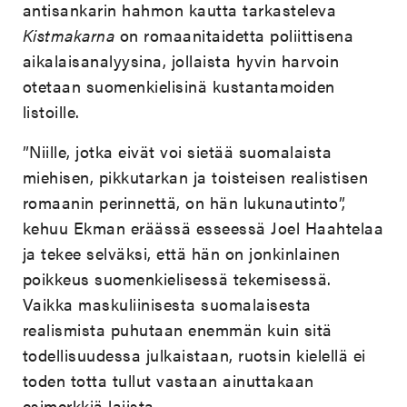
antisankarin hahmon kautta tarkasteleva
Kistmakarna
on romaanitaidetta poliittisena
aikalaisanalyysina, jollaista hyvin harvoin
otetaan suomenkielisinä kustantamoiden
listoille.
”Niille, jotka eivät voi sietää suomalaista
miehisen, pikkutarkan ja toisteisen realistisen
romaanin perinnettä, on hän lukunautinto”,
kehuu Ekman eräässä esseessä Joel Haahtelaa
ja tekee selväksi, että hän on jonkinlainen
poikkeus suomenkielisessä tekemisessä.
Vaikka maskuliinisesta suomalaisesta
realismista puhutaan enemmän kuin sitä
todellisuudessa julkaistaan, ruotsin kielellä ei
toden totta tullut vastaan ainuttakaan
esimerkkiä lajista.