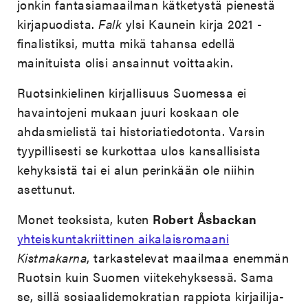
jonkin fantasiamaailman kätketystä pienestä
kirjapuodista.
Falk
ylsi Kaunein kirja 2021 -
finalistiksi, mutta mikä tahansa edellä
mainituista olisi ansainnut voittaakin.
Ruotsinkielinen kirjallisuus Suomessa ei
havaintojeni mukaan juuri koskaan ole
ahdasmielistä tai historiatiedotonta. Varsin
tyypillisesti se kurkottaa ulos kansallisista
kehyksistä tai ei alun perinkään ole niihin
asettunut.
Monet teoksista, kuten
Robert Åsbackan
yhteiskuntakriittinen aikalaisromaani
Kistmakarna
, tarkastelevat maailmaa enemmän
Ruotsin kuin Suomen viitekehyksessä. Sama
se, sillä sosiaalidemokratian rappiota kirjailija-