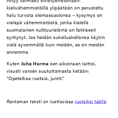
liittyy varmasti sivistyshistoriaan:
kielivähemmistöillä ylipäätään on perusteltu
halu turvata olemassaolonsa – kysymys on
vieläpä vähemmistöstä, jonka kielellä
suomalainen kulttuurielämä on faktisesti
syntynyt. Jos heidän sukelluskellonsa käykin
vielä syvemmällä kuin meidän, se on meidän
onnemme.
Kuten
Juha Hurme
sen aikoinaan laittoi,
visusti varoen suututtamasta ketään:
”Opetelkaa ruotsia, juntit.”
Rantaman teksti on luettavissa
ruotsiksi täällä
.