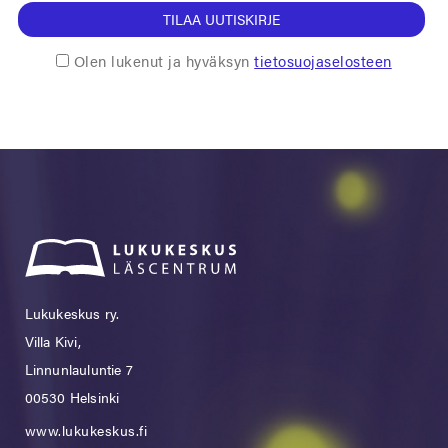
TILAA UUTISKIRJE
Olen lukenut ja hyväksyn
tietosuojaselosteen
Lukukeskus ry.
Villa Kivi,
Linnunlauluntie 7
00530 Helsinki
www.lukukeskus.fi