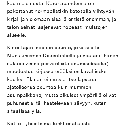
kodin olemusta. Koronapandemia on
pakottanut normaalistikin kotosalla viihtyvän
kirjailijan olemaan sisällä entistä enemmän, ja
talon seinät laajenevat nopeasti muistojen
alueelle.
Kirjoittajan isoäidin asunto, joka sijaitsi
Munkkiniemen Dosentintiellä ja vastasi ”hänen
sukupolvensa porvarillista asumisideaalia”,
muodostuu kirjassa erääksi esikuvalliseksi
kodiksi. Ekman ei muista itse lapsena
ajatelleensa asuntoa kuin mummon
asuinpaikkana, mutta aikuiset ympärillä olivat
puhuneet siitä ihastelevaan sävyyn, kuten
sitaatissa yllä.
Koti oli yhdistelmä funktionalistista