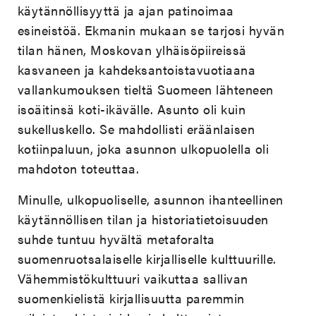
käytännöllisyyttä ja ajan patinoimaa
esineistöä. Ekmanin mukaan se tarjosi hyvän
tilan hänen, Moskovan ylhäisöpiireissä
kasvaneen ja kahdeksantoistavuotiaana
vallankumouksen tieltä Suomeen lähteneen
isoäitinsä koti-ikävälle. Asunto oli kuin
sukelluskello. Se mahdollisti eräänlaisen
kotiinpaluun, joka asunnon ulkopuolella oli
mahdoton toteuttaa.
Minulle, ulkopuoliselle, asunnon ihanteellinen
käytännöllisen tilan ja historiatietoisuuden
suhde tuntuu hyvältä metaforalta
suomenruotsalaiselle kirjalliselle kulttuurille.
Vähemmistökulttuuri vaikuttaa sallivan
suomenkielistä kirjallisuutta paremmin