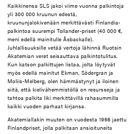
Kaikkinensa SLS jakoi viime vuonna palkintoja
yli 300 000 kruunun edestä,
kruununjalokivenään merkittävästi Finlandia-
palkintoa suurempi Tollander-priset (40 000 €,
meni edellä mainitulle Åsbackalle).
Juhlallisuuksille vetää vertoja lähinnä Ruotsin
Akatemian veret seisauttava palkintotulitus.
Kun katson palkittujen listaa, jolta löytyvät
myös edellä mainitut Ekman, Södergran ja
Moliis-Melberg, olen hämmästynyt ja iloinen
siitä, että kielivähemmistöllä on resursseja ja
tahtoa palkita liki merkittävillä rahasummilla
kaikki vuoden parhaat kirjansa.
Akatemiallakin muuten on vuodesta 1966 jaettu
Finlandpriset, jolla palkitaan ansioituneita