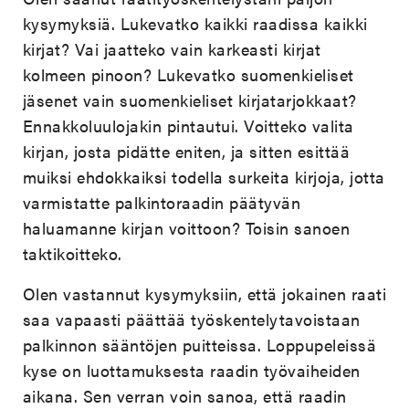
kysymyksiä. Lukevatko kaikki raadissa kaikki
kirjat? Vai jaatteko vain karkeasti kirjat
kolmeen pinoon? Lukevatko suomenkieliset
jäsenet vain suomenkieliset kirjatarjokkaat?
Ennakkoluulojakin pintautui. Voitteko valita
kirjan, josta pidätte eniten, ja sitten esittää
muiksi ehdokkaiksi todella surkeita kirjoja, jotta
varmistatte palkintoraadin päätyvän
haluamanne kirjan voittoon? Toisin sanoen
taktikoitteko.
Olen vastannut kysymyksiin, että jokainen raati
saa vapaasti päättää työskentelytavoistaan
palkinnon sääntöjen puitteissa. Loppupeleissä
kyse on luottamuksesta raadin työvaiheiden
aikana. Sen verran voin sanoa, että raadin