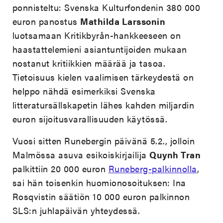
ponnisteltu: Svenska Kulturfondenin 380 000
euron panostus
Mathilda Larssonin
luotsamaan Kritikbyrån-hankkeeseen on
haastattelemieni asiantuntijoiden mukaan
nostanut kritiikkien määrää ja tasoa.
Tietoisuus kielen vaalimisen tärkeydestä on
helppo nähdä esimerkiksi Svenska
litteratursällskapetin lähes kahden miljardin
euron sijoitusvarallisuuden käytössä.
Vuosi sitten Runebergin päivänä 5.2., jolloin
Malmössa asuva esikoiskirjailija
Quynh Tran
palkittiin 20 000 euron
Runeberg-palkinnolla
,
sai hän toisenkin huomionosoituksen: Ina
Rosqvistin säätiön 10 000 euron palkinnon
SLS:n juhlapäivän yhteydessä.