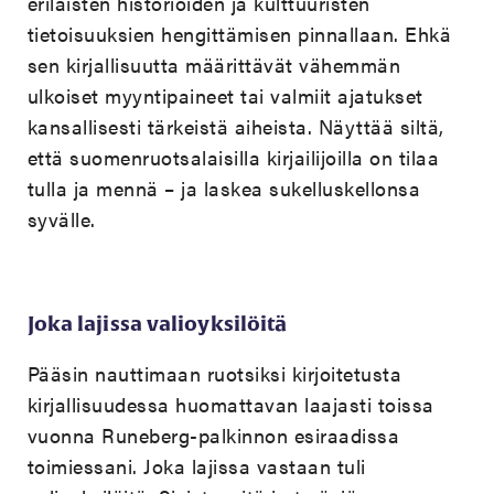
erilaisten historioiden ja kulttuuristen
tietoisuuksien hengittämisen pinnallaan. Ehkä
sen kirjallisuutta määrittävät vähemmän
ulkoiset myyntipaineet tai valmiit ajatukset
kansallisesti tärkeistä aiheista. Näyttää siltä,
että suomenruotsalaisilla kirjailijoilla on tilaa
tulla ja mennä – ja laskea sukelluskellonsa
syvälle.
Joka lajissa valioyksilöitä
Pääsin nauttimaan ruotsiksi kirjoitetusta
kirjallisuudessa huomattavan laajasti toissa
vuonna Runeberg-palkinnon esiraadissa
toimiessani. Joka lajissa vastaan tuli