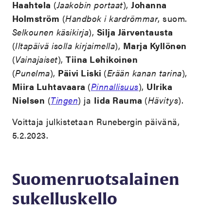
Haahtela
(
Jaakobin portaat
),
Johanna
Holmström
(
Handbok i kardrömmar
, suom.
Selkounen käsikirja
),
Silja Järventausta
(
Iltapäivä isolla kirjaimella
),
Marja Kyllönen
(
Vainajaiset
),
Tiina Lehikoinen
(
Punelma
),
Päivi Liski
(
Erään kanan tarina
),
Miira Luhtavaara
(
Pinnallisuus
),
Ulrika
Nielsen
(
Tingen
) ja
Iida Rauma
(
Hävitys
).
Voittaja julkistetaan Runebergin päivänä,
5.2.2023.
Suomenruotsalainen
sukelluskello