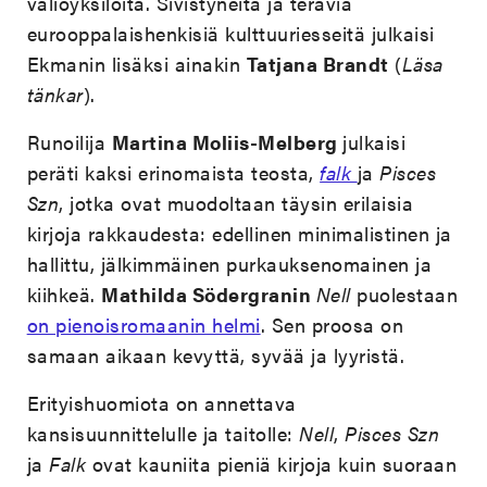
valioyksilöitä. Sivistyneitä ja teräviä
eurooppalaishenkisiä kulttuuriesseitä julkaisi
Ekmanin lisäksi ainakin
Tatjana Brandt
(
Läsa
tänkar
).
Runoilija
Martina Moliis-Melberg
julkaisi
peräti kaksi erinomaista teosta,
falk
ja
Pisces
Szn
, jotka ovat muodoltaan täysin erilaisia
kirjoja rakkaudesta: edellinen minimalistinen ja
hallittu, jälkimmäinen purkauksenomainen ja
kiihkeä.
Mathilda Södergranin
Nell
puolestaan
on pienoisromaanin helmi
. Sen proosa on
samaan aikaan kevyttä, syvää ja lyyristä.
Erityishuomiota on annettava
kansisuunnittelulle ja taitolle:
Nell
,
Pisces Szn
ja
Falk
ovat kauniita pieniä kirjoja kuin suoraan