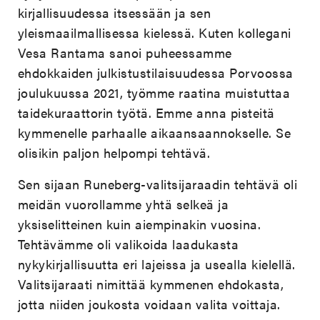
kirjallisuudessa itsessään ja sen
yleismaailmallisessa kielessä. Kuten kollegani
Vesa Rantama sanoi puheessamme
ehdokkaiden julkistustilaisuudessa Porvoossa
joulukuussa 2021, työmme raatina muistuttaa
taidekuraattorin työtä. Emme anna pisteitä
kymmenelle parhaalle aikaansaannokselle. Se
olisikin paljon helpompi tehtävä.
Sen sijaan Runeberg-valitsijaraadin tehtävä oli
meidän vuorollamme yhtä selkeä ja
yksiselitteinen kuin aiempinakin vuosina.
Tehtävämme oli valikoida laadukasta
nykykirjallisuutta eri lajeissa ja usealla kielellä.
Valitsijaraati nimittää kymmenen ehdokasta,
jotta niiden joukosta voidaan valita voittaja.