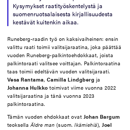
Kysymykset raatityöskentelystä ja
suomenruotsalaisesta kirjallisuudesta
kestävät kuitenkin aikaa.
Runeberg-raadin työ on kaksivaiheinen: ensin
valittu raati toimii valitsijaraatina, joka päättää
vuoden Runeberg-palkintoehdokkaat, joista
palkintoraati valitsee voittajan. Palkintoraatina
taas toimii edeltävän vuoden valitsijaraati.
Vesa Rantama
,
Camilla Lindgberg
ja
Johanna Hulkko
toimivat viime vuonna 2022
valitsijaraatina ja tänä vuonna 2023
palkintoraatina.
Tämän vuoden ehdokkaat ovat
Johan Bargum
teoksella
Äldre man
(suom.
Ikämiehiä
),
Joel