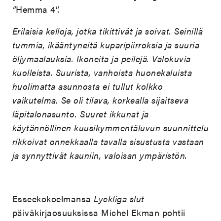
”
Hemma 4”.
Erilaisia kelloja, jotka tikittivät ja soivat. Seinillä
tummia, ikääntyneitä kuparipiirroksia ja suuria
öljymaalauksia. Ikoneita ja peilejä. Valokuvia
kuolleista. Suurista, vanhoista huonekaluista
huolimatta asunnosta ei tullut kolkko
vaikutelma. Se oli tilava, korkealla sijaitseva
läpitalonasunto. Suuret ikkunat ja
käytännöllinen kuusikymmentäluvun suunnittelu
rikkoivat onnekkaalla tavalla sisustusta vastaan
ja synnyttivät kauniin, valoisan ympäristön.
Esseekokoelmansa
Lyckliga slut
päiväkirjaosuuksissa Michel Ekman pohtii