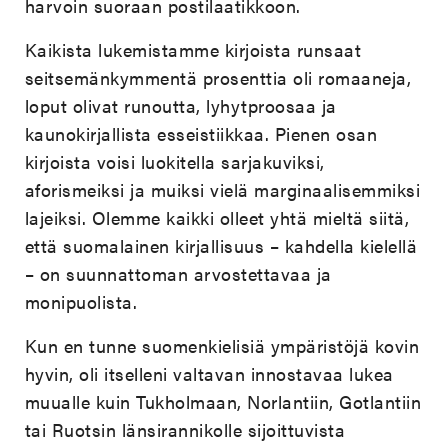
harvoin suoraan postilaatikkoon.
Kaikista lukemistamme kirjoista runsaat
seitsemänkymmentä prosenttia oli romaaneja,
loput olivat runoutta, lyhytproosaa ja
kaunokirjallista esseistiikkaa. Pienen osan
kirjoista voisi luokitella sarjakuviksi,
aforismeiksi ja muiksi vielä marginaalisemmiksi
lajeiksi. Olemme kaikki olleet yhtä mieltä siitä,
että suomalainen kirjallisuus – kahdella kielellä
– on suunnattoman arvostettavaa ja
monipuolista.
Kun en tunne suomenkielisiä ympäristöjä kovin
hyvin, oli itselleni valtavan innostavaa lukea
muualle kuin Tukholmaan, Norlantiin, Gotlantiin
tai Ruotsin länsirannikolle sijoittuvista