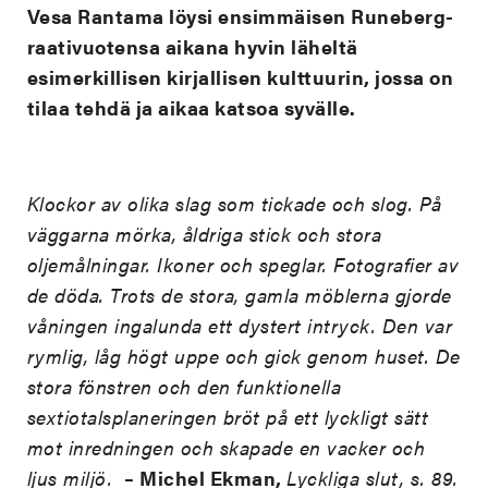
Vesa Rantama löysi ensimmäisen Runeberg-
raativuotensa aikana hyvin läheltä
esimerkillisen kirjallisen kulttuurin, jossa on
tilaa tehdä ja aikaa katsoa syvälle.
Klockor av olika slag som tickade och slog. På
väggarna mörka, åldriga stick och stora
oljemålningar. Ikoner och speglar. Fotografier av
de döda. Trots de stora, gamla möblerna gjorde
våningen ingalunda ett dystert intryck. Den var
rymlig, låg högt uppe och gick genom huset. De
stora fönstren och den funktionella
sextiotalsplaneringen bröt på ett lyckligt sätt
mot inredningen och skapade en vacker och
ljus miljö.
– Michel Ekman,
Lyckliga slut, s. 89.