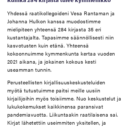
Kuinka 284 kirjasta tulee kymmenikkö
Yhdessä raatikollegoideni Vesa Rantaman ja
Johanna Hulkon kanssa muodostimme
mielipiteen yhteensä 284 kirjasta 35 eri
kustantajalta. Tapasimme säännöllisesti niin
kasvotusten kuin etänä. Yhteensä
kokoonnuimme kymmenkunta kertaa vuoden
2021 aikana, ja jokainen kokous kesti
useamman tunnin.
Perusteellisten kirjallisuuskeskusteluiden
myötä tutustuimme paitsi meille uusiin
kirjailijoihin myös toisiimme. Nuo keskustelut ja
lukukokemukset kaikkinensa paransivat
pandemiavuotta. Liikuntaakin raatilaisena sai.
Kirjat lähetettiin useimmiten yksitellen, ja