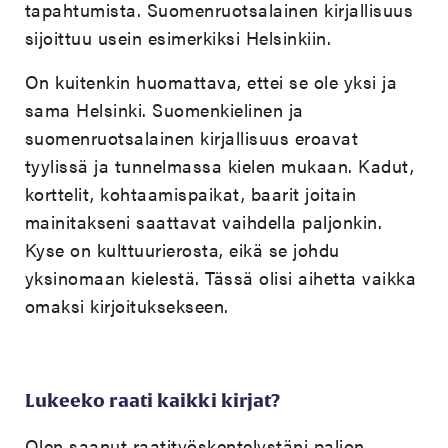
tapahtumista. Suomenruotsalainen kirjallisuus
sijoittuu usein esimerkiksi Helsinkiin.
On kuitenkin huomattava, ettei se ole yksi ja
sama Helsinki. Suomenkielinen ja
suomenruotsalainen kirjallisuus eroavat
tyylissä ja tunnelmassa kielen mukaan. Kadut,
korttelit, kohtaamispaikat, baarit joitain
mainitakseni saattavat vaihdella paljonkin.
Kyse on kulttuurierosta, eikä se johdu
yksinomaan kielestä. Tässä olisi aihetta vaikka
omaksi kirjoituksekseen.
Lukeeko raati kaikki kirjat?
Olen saanut raatityöskentelystäni paljon