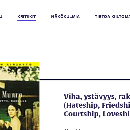
U
KRITIIKIT
NÄKÖKULMIA
TIETOA KIILTO
Viha, ystävyys, ra
(Hateship, Friedsh
Courtship, Loveshi