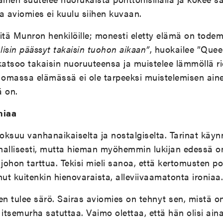
 aviomies ei kuulu siihen kuvaan.
itä Munron henkilöille; monesti eletty elämä on tod
lisin päässyt takaisin tuohon aikaan”
, huokailee ”Quee
katsoo takaisin nuoruuteensa ja muistelee lämmöllä r
 omassa elämässä ei ole tarpeeksi muistelemisen aine
ä on.
niaa
uoksuu vanhanaikaiselta ja nostalgiselta. Tarinat käyn
uhallisesti, mutta hieman myöhemmin lukijan edessä o
johon tarttua. Tekisi mieli sanoa, että kertomusten pohj
nut kuitenkin hienovaraista, alleviivaamatonta ironiaa.
 tulee särö. Sairas aviomies on tehnyt sen, mistä on
 itsemurha satuttaa. Vaimo olettaa, että hän olisi ain