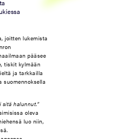
ta
lukiessa
a, joitten lukemista
unron
 maailmaan pääsee
, tiskit kylmään
ltä ja tarkkailla
la suomennoksella
 sitä halunnut.”
aimisissa oleva
iehensä luo niin,
nsä.
saaneensa