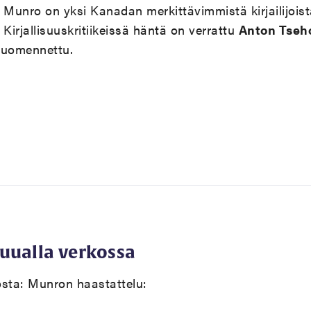
ce Munro on yksi Kanadan merkittävimmistä kirjailijois
 Kirjallisuuskritiikeissä häntä on verrattu
Anton Tseho
 suomennettu.
muualla verkossa
osta:
Munron haastattelu: