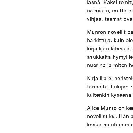
läsnä. Kaksi teini
naimisiin, mutta p
vihjaa, teemat ova
Munron novellit pa
harkittuja, kuin pi
kirjailijan läheisi
asukkaita hymyillen
nuorina ja miten 
Kirjailija ei heris
tarinoita. Lukijan
kuitenkin kyseenal
Alice Munro on ke
novellistiksi. Hän 
koska muuhun ei oll