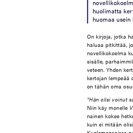
novellikokoel
huolimatta ker
huomaa usein 
On kirjoja, jotka h
haluaa pitkittää, 
novellikokoelma k
sisälle, parhaimmi
veteen. Yhden kert
kertojan lempeää o
on tähän oma osu
”Hän olisi voinut s
Niin käy monelle
V
nainen kokee hetk
kuin ei mitään oli
Kuolemansairas na