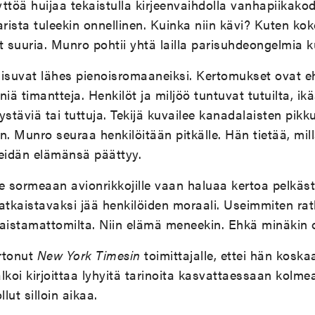
tyttöä huijaa tekaistulla kirjeenvaihdolla vanhapiikako
arista tuleekin onnellinen. Kuinka niin kävi? Kuten ko
t suuria. Munro pohtii yhtä lailla parisuhdeongelmia 
isuvat lähes pienoisromaaneiksi. Kertomukset ovat eh
eniä timantteja. Henkilöt ja miljöö tuntuvat tutuilta, ik
ä, ystäviä tai tuttuja. Tekijä kuvailee kanadalaisten pi
. Munro seuraa henkilöitään pitkälle. Hän tietää, mill
heidän elämänsä päättyy.
tele sormeaan avionrikkojille vaan haluaa kertoa pelkäs
 ratkaistavaksi jää henkilöiden moraali. Useimmiten ra
aistamattomilta. Niin elämä meneekin. Ehkä minäkin ol
rtonut
New York Timesin
toimittajalle, ettei hän kosk
alkoi kirjoittaa lyhyitä tarinoita kasvattaessaan kolme
ut silloin aikaa.