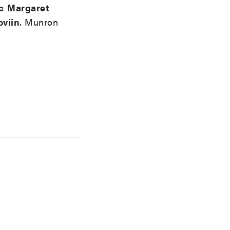
ta
Margaret
viin
. Munron