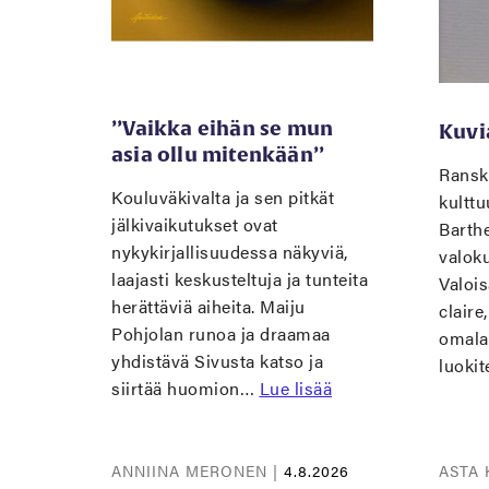
’’Vaikka eihän se mun
Kuvi
asia ollu mitenkään’’
Ranska
Kouluväkivalta ja sen pitkät
kulttu
jälkivaikutukset ovat
Barthe
nykykirjallisuudessa näkyviä,
valok
laajasti keskusteltuja ja tunteita
Valoi
herättäviä aiheita. Maiju
claire
Pohjolan runoa ja draamaa
omalaa
yhdistävä Sivusta katso ja
luokit
siirtää huomion…
Lue lisää
ANNIINA MERONEN |
4.8.2026
ASTA 