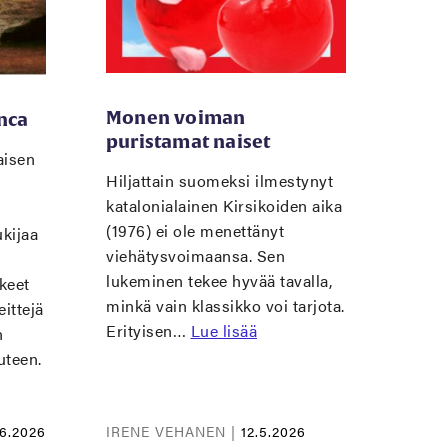
Monen voiman
nca
puristamat naiset
aisen
Hiljattain suomeksi ilmestynyt
katalonialainen Kirsikoiden aika
(1976) ei ole menettänyt
kijaa
viehätysvoimaansa. Sen
lukeminen tekee hyvää tavalla,
kkeet
minkä vain klassikko voi tarjota.
eittejä
Erityisen…
Lue lisää
n
uteen.
.6.2026
IRENE VEHANEN |
12.5.2026