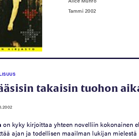
Alice Munro
Tammi 2002
LISUUS
äsisin takaisin tuohon aik
0.2002
a
on kyky kirjoittaa yhteen novelliin kokonainen 
yttää ajan ja todellisen maailman lukijan mielestä