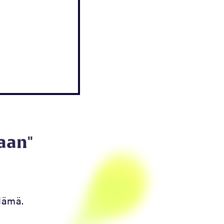
aan"
elämä.