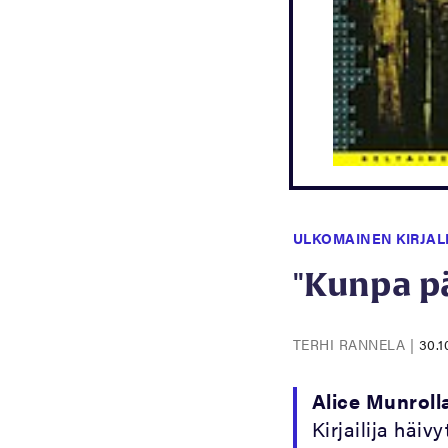
ULKOMAINEN KIRJAL
"Kunpa pä
TERHI RANNELA
|
30.1
Alice Munroll
Kirjailija häiv