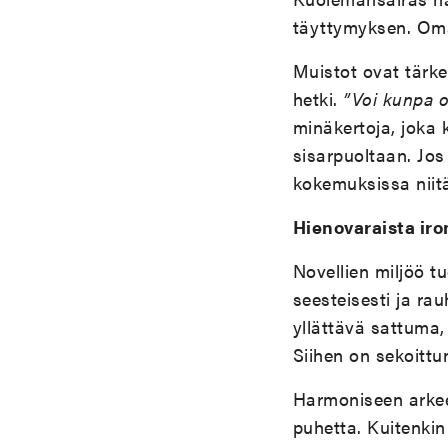
täyttymyksen. Oma
Muistot ovat tärke
hetki.
”Voi kunpa o
minäkertoja, joka 
sisarpuoltaan. Jos
kokemuksissa niit
Hienovaraista iro
Novellien miljöö t
seesteisesti ja ra
yllättävä sattuma, 
Siihen on sekoittu
Harmoniseen arkeen
puhetta. Kuitenkin