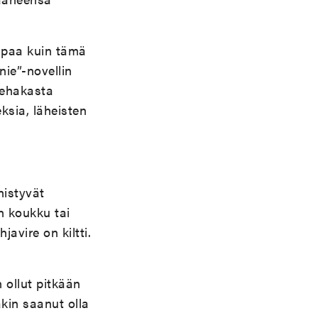
empaa kuin tämä
nie”-novellin
iehakasta
ksia, läheisten
nistyvät
n koukku tai
avire on kiltti.
 ollut pitkään
akin saanut olla