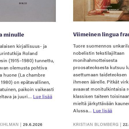
Viimeinen lingua fra
a minulle
Tuore suomennos unkaril
laisen kirjallisuus- ja
nobelistin tekstilajiltaan
urintutkija Roland
monihahmotteisesta
sin (1915–1980) tunnettu,
proosateoksesta kutsuu lu
uvan olemusta pohtiva
asettumaan taideteoksen
sa huone (La chambre
ihmeen äärelle. Pitkät vir
, 1980) on epätavallinen,
avaavat monitulkintaisia r
tuinen, paikoin vaikeasti
klassisen taiteen toisinaa
eltava ja juuri…
Lue lisää
mieltä järkyttävään kaune
Alussa…
Lue lisää
KIHLMAN |
29.6.2026
KRISTIAN BLOMBERG |
22