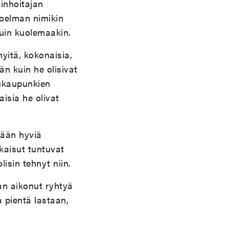
dinhoitajan
koelman nimikin
kuin kuolemaakin.
yitä, kokonaisia,
ään kuin he olisivat
kkukaupunkien
aisia he olivat
tään hyviä
tkaisut tuntuvat
isin tehnyt niin.
aan aikonut ryhtyä
a pientä lastaan,