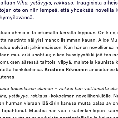
mallaan
Viha, ystävyys, rakkaus
. Traagisista aiheis
tojan ote on niin lempeä, että yhdeksää novellia 
hymyilevänsä.
aluaa ahmia siltä istumalta kerralla loppuun. On kirjoj
jotta nautinto säilyisi mahdollisimman kauan. Alice M
uuluu selvästi jälkimmäiseen. Kun hänen novelliensa
llaan muu arki unohtuu; oikea bussipysäkki jää taakse
omuksen ääressä tahtoisi viipyä, maistella kaunista kie
tetta henkilöihinsä.
Kristiina Rikmanin
ansioituneel
utensa.
aada toisenlaisen elämän – vaikkei hän välttämättä olisi
iha, ystävyys, rakkaus
-kokoelman novellihenkilölle. N
en hurman vieraan lääkärin kanssa mutta palaa aviom
si tapahtunut. Muistoa hän vaalii kuitenkin lopun ikää
inen suutelee nuorukaista ponttonisillalla ja kokee 