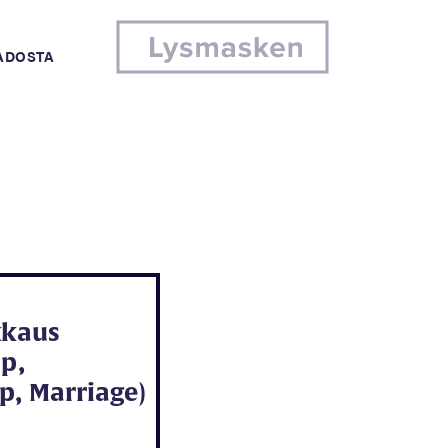
MADOSTA
kkaus
ip,
p, Marriage)