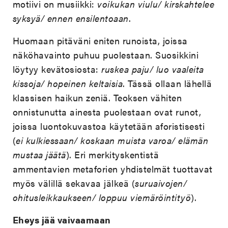
motiivi on musiikki:
voikukan viulu/ kirskahtelee
syksyä/ ennen ensilentoaan
.
Huomaan pitäväni eniten runoista, joissa
näköhavainto puhuu puolestaan. Suosikkini
löytyy kevätosiosta:
ruskea paju/ luo vaaleita
kissoja/ hopeinen keltaisia
. Tässä ollaan lähellä
klassisen haikun zeniä. Teoksen vähiten
onnistunutta ainesta puolestaan ovat runot,
joissa luontokuvastoa käytetään aforistisesti
(
ei kulkiessaan/ koskaan muista varoa/ elämän
mustaa jäätä
). Eri merkityskentistä
ammentavien metaforien yhdistelmät tuottavat
myös välillä sekavaa jälkeä (
suruaivojen/
ohitusleikkaukseen/ loppuu viemäröintityö
).
Eheys jää vaivaamaan