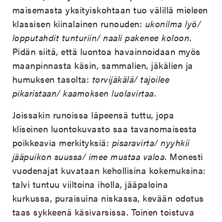
maisemasta yksityiskohtaan tuo välillä mieleen
klassisen kiinalainen runouden:
ukonilma lyö/
lopputahdit tunturiin/ naali pakenee koloon
.
Pidän siitä, että luontoa havainnoidaan myös
maanpinnasta käsin, sammalien, jäkälien ja
humuksen tasolta:
torvijäkälä/ tajoilee
pikaristaan/ kaamoksen luolavirtaa
.
Joissakin runoissa läpeensä tuttu, jopa
kliseinen luontokuvasto saa tavanomaisesta
poikkeavia merkityksiä:
pisaravirta/ nyyhkii
jääpuikon suussa/ imee mustaa valoa
. Monesti
vuodenajat kuvataan kehollisina kokemuksina:
talvi tuntuu viiltoina iholla, jääpaloina
kurkussa, puraisuina niskassa, kevään odotus
taas sykkeenä käsivarsissa. Toinen toistuva