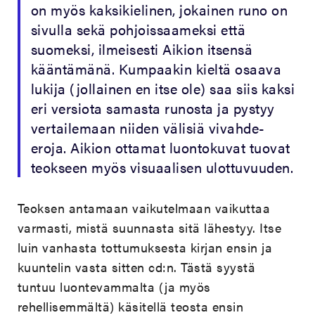
on myös kaksikielinen, jokainen runo on
sivulla sekä pohjoissaameksi että
suomeksi, ilmeisesti Aikion itsensä
kääntämänä. Kumpaakin kieltä osaava
lukija (jollainen en itse ole) saa siis kaksi
eri versiota samasta runosta ja pystyy
vertailemaan niiden välisiä vivahde-
eroja. Aikion ottamat luontokuvat tuovat
teokseen myös visuaalisen ulottuvuuden.
Teoksen antamaan vaikutelmaan vaikuttaa
varmasti, mistä suunnasta sitä lähestyy. Itse
luin vanhasta tottumuksesta kirjan ensin ja
kuuntelin vasta sitten cd:n. Tästä syystä
tuntuu luontevammalta (ja myös
rehellisemmältä) käsitellä teosta ensin