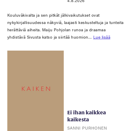
4.8.2026
Kouluväkivalta ja sen pitkät jälkivaikutukset ovat
nykykirjallisuudessa näkyviä, laajasti keskusteltuja ja tunteita
herättäviä aiheita. Maiju Pohjolan runoa ja draamaa
yhdistävä Sivusta katso ja siirtää huomion…
Lue lisää
Ei ihan kaikkea
kaikesta
SANNI PURHONEN