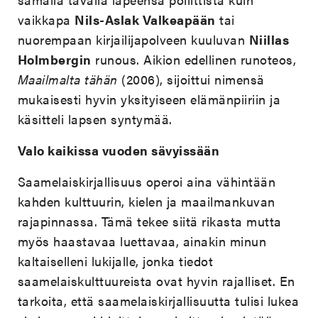
vaikkapa
Nils-Aslak Valkeapään
tai
nuorempaan kirjailijapolveen kuuluvan
Niillas
Holmbergin
runous. Aikion edellinen runoteos,
Maailmalta tähän
(2006), sijoittui nimensä
mukaisesti hyvin yksityiseen elämänpiiriin ja
käsitteli lapsen syntymää.
Valo kaikissa vuoden sävyissään
Saamelaiskirjallisuus operoi aina vähintään
kahden kulttuurin, kielen ja maailmankuvan
rajapinnassa. Tämä tekee siitä rikasta mutta
myös haastavaa luettavaa, ainakin minun
kaltaiselleni lukijalle, jonka tiedot
saamelaiskulttuureista ovat hyvin rajalliset. En
tarkoita, että saamelaiskirjallisuutta tulisi lukea