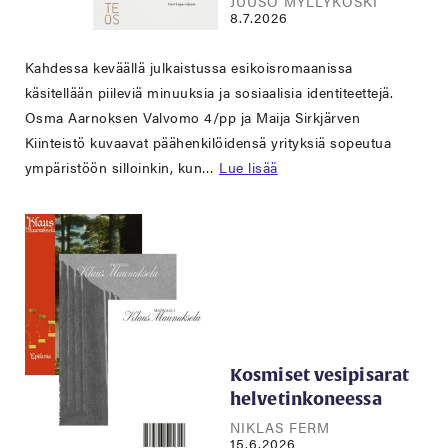
JUUSO MYLLYKOSKI
8.7.2026
Kahdessa keväällä julkaistussa esikoisromaanissa
käsitellään piileviä minuuksia ja sosiaalisia identiteettejä.
Osma Aarnoksen Valvomo 4/pp ja Maija Sirkjärven
Kiinteistö kuvaavat päähenkilöidensä yrityksiä sopeutua
ympäristöön silloinkin, kun…
Lue lisää
Kosmiset vesipisarat
helvetinkoneessa
NIKLAS FERM
15.6.2026