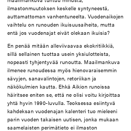
ilmastonmuutoksen keskelle syntyneestä,
auttamattoman vanhentuneelta. Vuodenaikojen
vaihtelu on runouden ikuisuusaiheita, mutta
entä jos vuodenajat eivät olekaan ikuisia?
En penää mitään alleviivaavaa ekokritiikkiä,
sillä sellainen tuottaa usein yksiulotteista,
nopeasti tyhjentyvää runoutta. Maailmankuva
ilmenee runoudessa myös hienovaraisemmin
sävyjen, sanavalintojen, retoriikan ja
näkökulmien kautta. Ehkä Aikion runoissa
häiritsee eniten se, että ne olisi voitu kirjoittaa
yhtä hyvin 1990-luvulla. Teoksessa esiintyvä
kahdeksan vuodenajan kalenteri tuo mieleeni
parin vuoden takaisen uutisen, jonka mukaan
saamelaisten perimätieto ei ilmaston