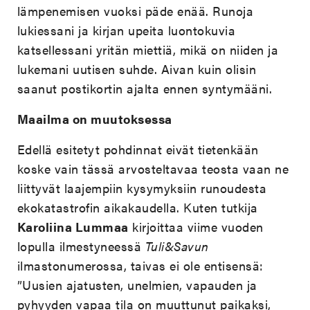
lämpenemisen vuoksi päde enää. Runoja
lukiessani ja kirjan upeita luontokuvia
katsellessani yritän miettiä, mikä on niiden ja
lukemani uutisen suhde. Aivan kuin olisin
saanut postikortin ajalta ennen syntymääni.
Maailma on muutoksessa
Edellä esitetyt pohdinnat eivät tietenkään
koske vain tässä arvosteltavaa teosta vaan ne
liittyvät laajempiin kysymyksiin runoudesta
ekokatastrofin aikakaudella. Kuten tutkija
Karoliina Lummaa
kirjoittaa viime vuoden
lopulla ilmestyneessä
Tuli&Savun
ilmastonumerossa, taivas ei ole entisensä:
”Uusien ajatusten, unelmien, vapauden ja
pyhyyden vapaa tila on muuttunut paikaksi,