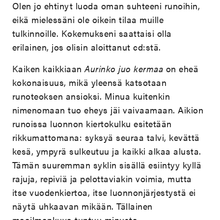
Olen jo ehtinyt luoda oman suhteeni runoihin,
eikä mielessäni ole oikein tilaa muille
tulkinnoille. Kokemukseni saattaisi olla
erilainen, jos olisin aloittanut cd:stä.
Kaiken kaikkiaan
Aurinko juo kermaa
on eheä
kokonaisuus, mikä yleensä katsotaan
runoteoksen ansioksi. Minua kuitenkin
nimenomaan tuo eheys jäi vaivaamaan. Aikion
runoissa luonnon kiertokulku esitetään
rikkumattomana: syksyä seuraa talvi, kevättä
kesä, ympyrä sulkeutuu ja kaikki alkaa alusta.
Tämän suuremman syklin sisällä esiintyy kyllä
rajuja, repiviä ja pelottaviakin voimia, mutta
itse vuodenkiertoa, itse luonnonjärjestystä ei
näytä uhkaavan mikään. Tällainen
maailmankuva tuntuu minusta,