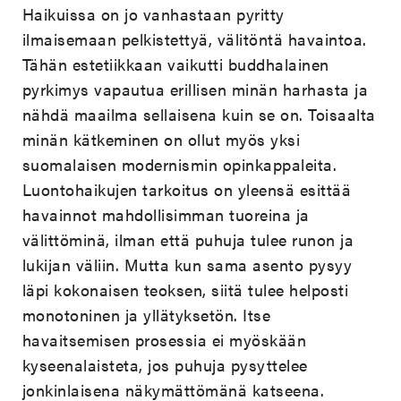
Haikuissa on jo vanhastaan pyritty
ilmaisemaan pelkistettyä, välitöntä havaintoa.
Tähän estetiikkaan vaikutti buddhalainen
pyrkimys vapautua erillisen minän harhasta ja
nähdä maailma sellaisena kuin se on. Toisaalta
minän kätkeminen on ollut myös yksi
suomalaisen modernismin opinkappaleita.
Luontohaikujen tarkoitus on yleensä esittää
havainnot mahdollisimman tuoreina ja
välittöminä, ilman että puhuja tulee runon ja
lukijan väliin. Mutta kun sama asento pysyy
läpi kokonaisen teoksen, siitä tulee helposti
monotoninen ja yllätyksetön. Itse
havaitsemisen prosessia ei myöskään
kyseenalaisteta, jos puhuja pysyttelee
jonkinlaisena näkymättömänä katseena.