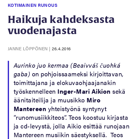
KOTIMAINEN RUNOUS
Haikuja kahdeksasta
vuodenajasta
JANNE LÖPPÖNEN
|
26.4.2016
Aurinko juo kermaa (Beaivváš čuohká
gaba)
on pohjoissaameksi kirjoittavan,
toimittajana ja elokuvaohjaajanakin
työskennelleen
Inger-Mari Aikion
sekä
äänitaiteilija ja muusikko
Miro
Mantereen
yhteistyönä syntynyt
”runomusiikkiteos”. Teos koostuu kirjasta
ja cd-levystä, jolla Aikio esittää runojaan
Mantereen musiikin säestyksellä. Teos