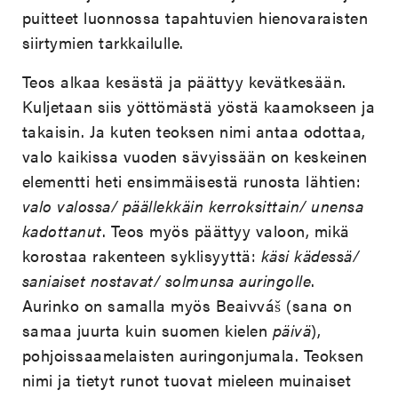
puitteet luonnossa tapahtuvien hienovaraisten
siirtymien tarkkailulle.
Teos alkaa kesästä ja päättyy kevätkesään.
Kuljetaan siis yöttömästä yöstä kaamokseen ja
takaisin. Ja kuten teoksen nimi antaa odottaa,
valo kaikissa vuoden sävyissään on keskeinen
elementti heti ensimmäisestä runosta lähtien:
valo valossa/ päällekkäin kerroksittain/ unensa
kadottanut
. Teos myös päättyy valoon, mikä
korostaa rakenteen syklisyyttä:
käsi kädessä/
saniaiset nostavat/ solmunsa auringolle
.
Aurinko on samalla myös Beaivváš (sana on
samaa juurta kuin suomen kielen
päivä
),
pohjoissaamelaisten auringonjumala. Teoksen
nimi ja tietyt runot tuovat mieleen muinaiset