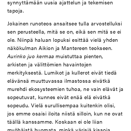
synnyttämään uusia ajattelun ja tekemisen
tapoja.
Jokainen runoteos ansaitsee tulla arvostelluksi
sen perusteella, mitä se on, eikä sen mitä se ei
ole. Niinpä haluan lopuksi esittää vielä yhden
näkökulman Aikion ja Mantereen teokseen.
Aurinko juo kermaa
muistuttaa pienten,
arkisten ja välittömien havaintojen
merkityksestä. Lumikot ja kullerot eivät tiedä
elävänsä muuttuvassa ilmastossa eivätkä
murehdi ekosysteemien tuhoa, ne vain elävät ja
sopeutuvat, kunnes eivät enää elä eivätkä
sopeudu. Vielä surullisempaa kuitenkin olisi,
jos emme osaisi iloita niistä silloin, kun ne ovat
täällä kanssamme. Koskaan ei ole liian
myöhäistä huomata, minkä värisiä kissoja