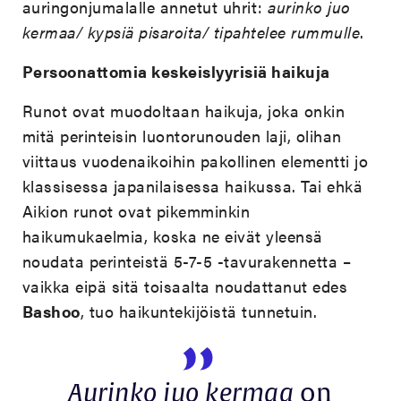
auringonjumalalle annetut uhrit:
aurinko juo
kermaa/ kypsiä pisaroita/ tipahtelee rummulle
.
Persoonattomia keskeislyyrisiä haikuja
Runot ovat muodoltaan haikuja, joka onkin
mitä perinteisin luontorunouden laji, olihan
viittaus vuodenaikoihin pakollinen elementti jo
klassisessa japanilaisessa haikussa. Tai ehkä
Aikion runot ovat pikemminkin
haikumukaelmia, koska ne eivät yleensä
noudata perinteistä 5-7-5 -tavurakennetta –
vaikka eipä sitä toisaalta noudattanut edes
Bashoo
, tuo haikuntekijöistä tunnetuin.
Aurinko juo kermaa
on