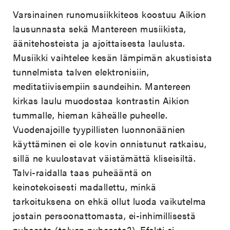
Varsinainen runomusiikkiteos koostuu Aikion
lausunnasta sekä Mantereen musiikista,
äänitehosteista ja ajoittaisesta laulusta.
Musiikki vaihtelee kesän lämpimän akustisista
tunnelmista talven elektronisiin,
meditatiivisempiin saundeihin. Mantereen
kirkas laulu muodostaa kontrastin Aikion
tummalle, hieman käheälle puheelle.
Vuodenajoille tyypillisten luonnonäänien
käyttäminen ei ole kovin onnistunut ratkaisu,
sillä ne kuulostavat väistämättä kliseisiltä.
Talvi-raidalla taas puheääntä on
keinotekoisesti madallettu, minkä
tarkoituksena on ehkä ollut luoda vaikutelma
jostain persoonattomasta, ei-inhimillisestä
puheesta (talven puheesta?). Efekti ei