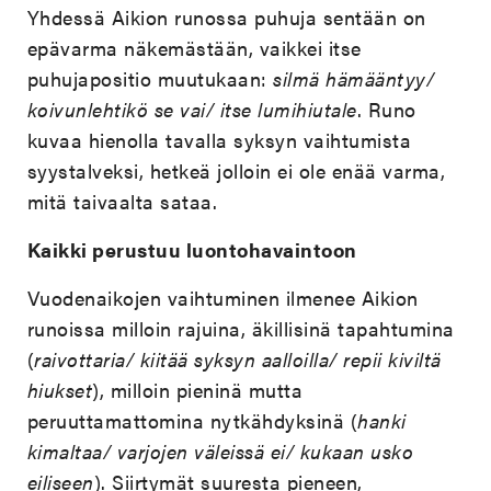
Yhdessä Aikion runossa puhuja sentään on
epävarma näkemästään, vaikkei itse
puhujapositio muutukaan:
silmä hämääntyy/
koivunlehtikö se vai/ itse lumihiutale
. Runo
kuvaa hienolla tavalla syksyn vaihtumista
syystalveksi, hetkeä jolloin ei ole enää varma,
mitä taivaalta sataa.
Kaikki perustuu luontohavaintoon
Vuodenaikojen vaihtuminen ilmenee Aikion
runoissa milloin rajuina, äkillisinä tapahtumina
(
raivottaria/ kiitää syksyn aalloilla/ repii kiviltä
hiukset
), milloin pieninä mutta
peruuttamattomina nytkähdyksinä (
hanki
kimaltaa/ varjojen väleissä ei/ kukaan usko
eiliseen
). Siirtymät suuresta pieneen,