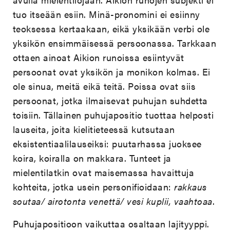
tuo itseään esiin. Minä-pronomini ei esiinny
teoksessa kertaakaan, eikä yksikään verbi ole
yksikön ensimmäisessä persoonassa. Tarkkaan
ottaen ainoat Aikion runoissa esiintyvät
persoonat ovat yksikön ja monikon kolmas. Ei
ole sinua, meitä eikä teitä. Poissa ovat siis
persoonat, jotka ilmaisevat puhujan suhdetta
toisiin. Tällainen puhujapositio tuottaa helposti
lauseita, joita kielitieteessä kutsutaan
eksistentiaalilauseiksi: puutarhassa juoksee
koira, koiralla on makkara. Tunteet ja
mielentilatkin ovat maisemassa havaittuja
kohteita, jotka usein personifioidaan:
rakkaus
soutaa/ airotonta venettä/ vesi kuplii, vaahtoaa
.
Puhujapositioon vaikuttaa osaltaan lajityyppi.