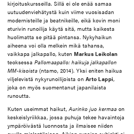
kirjoituskursseilla. Sillä ei ole enää samaa
uutuudenviehätystä kuin viime vuosisadan
modernisteille ja beatnikeille, eikä kovin moni
eturivin runoilija käytä sitä, mutta kaikesta
huolimatta se pitää pintansa. Nykyhaikun
aiheena voi olla melkein mikä tahansa,
vaikkapa jalkapallo, kuten
Markus Leikolan
teoksessa
Pallomaapallo: haikuja jalkapallon
MM-kisoista
(ntamo, 2014). Yksi eniten haikua
viljelevistä nykyrunoilijoista on
Arto Lappi
,
joka on myös suomentanut japanilaista
runoutta.
Kuten useimmat haikut,
Aurinko juo kermaa
on
keskeislyriikkaa, jossa puhuja tekee havaintoja
ympäröivästä luonnosta ja ilmaisee niiden
avulla mielentilojaan. Aikion runojen subjekti ei