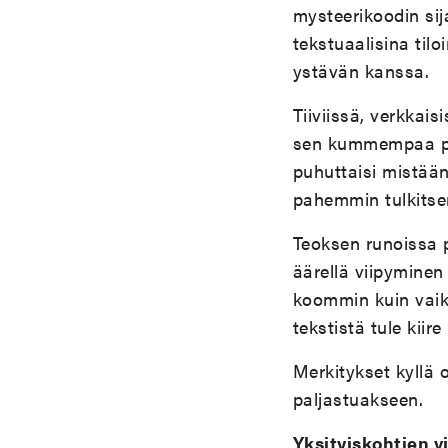
mysteerikoodin sij
tekstuaalisina til
ystävän kanssa.
Tiiviissä, verkkais
sen kummempaa pai
puhuttaisi mistään
pahemmin tulkitsem
Teoksen runoissa pa
äärellä viipyminen
koommin kuin vaikk
tekstistä tule kiire
Merkitykset kyllä 
paljastuakseen.
Yksityiskohtien v