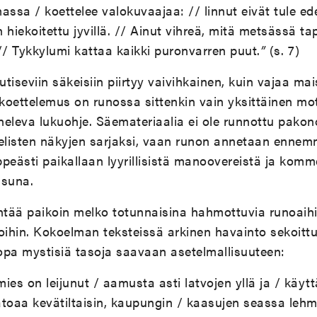
ssa / koettelee valokuvaajaa: // linnut eivät tule edes l
hiekoitettu jyvillä. // Ainut vihreä, mitä metsässä ta
// Tykkylumi kattaa kaikki puronvarren puut.
”
(s. 7)
tiseviin säkeisiin piirtyy vaivihkainen, kuin vajaa m
oettelemus on runossa sittenkin vain yksittäinen mot
eleva lukuohje. Säemateriaalia ei ole runnottu pakon
elisten näkyjen sarjaksi, vaan runon annetaan ennemm
eppeästi paikallaan lyyrillisistä manoovereistä ja kom
isuna.
ntää paikoin melko totunnaisina hahmottuvia runoaihi
oihin. Kokoelman teksteissä arkinen havainto sekoit
jopa mystisiä tasoja saavaan asetelmallisuuteen:
ies on leijunut / aamusta asti latvojen yllä ja / käyt
atoaa kevätiltaisin, kaupungin / kaasujen seassa leh