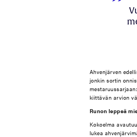
V
me
Ahvenjärven edel
jonkin sortin onni
mestaruussarjaan
kiittävän arvion vä
Runon leppeä mie
Kokoelma avautuu 
lukea ahvenjärvim