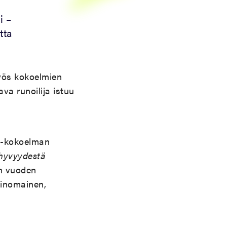
i –
tta
yös kokoelmien
va runoilija istuu
-kokoelman
hyvyydestä
an vuoden
rinomainen,