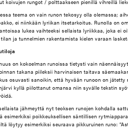
koivujen rungot / polttaakseen pienillä vihreillä liekei
ssa teema on vain runon tekosyy olla olemassa; aihe 
akko, ei niinkään lyriikan itsetarkoitus. Runolla on om
ntoisaa lukea vaihteeksi sellaista lyriikkaa, joka ei o
n tilan ja tunnelmien rakentamista kielen varaan lasket
utiloja
uus on kokoelman runoissa tietysti vain näennäisyyttä
pinnan takana piileksii harvinaisen taitava säemaakari.
kus osuvasti sanoikin, että hyvään runoon on jätetty 
järvi kyllä piilottanut omansa niin syvälle tekstin syöv
öidä.
 sellaista jähmeyttä nyt teoksen runojen kohdalla sat
tä esimerkiksi poikkeuksellisen säntillisen rytmiappara
ltä löytyy esimerkiksi seuraava pikkuruinen runo: ”As