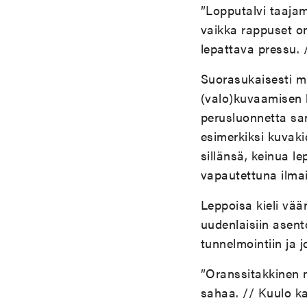
”Lopputalvi taajama
vaikka rappuset on 
lepattava pressu. 
Suorasukaisesti mu
(valo)kuvaamisen k
perusluonnetta san
esimerkiksi kuvaki
sillänsä, keinua l
vapautettuna ilma
Leppoisa kieli vää
uudenlaisiin asent
tunnelmointiin ja 
”Oranssitakkinen m
sahaa. // Kuulo k