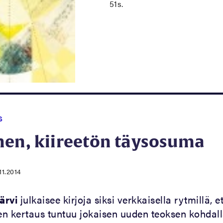
51s.
S
nen, kiireetön täysosuma
11.2014
ärvi
julkaisee kirjoja siksi verkkaisella rytmillä, 
nen kertaus tuntuu jokaisen uuden teoksen kohdal