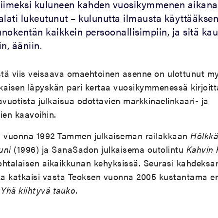
 Viimeksi kuluneen kahden vuosikymmenen aikana
alati lukeutunut – kulunutta ilmausta käyttääksen
nokentän kaikkein persoonallisimpiin, ja sitä kau
n, ääniin.
tä viis veisaava omaehtoinen asenne on ulottunut m
hkaisen läpyskän pari kertaa vuosikymmenessä kirjoitta
avuotista julkaisua odottavien markkinaelinkaari- ja
en kaavoihin.
i vuonna 1992 Tammen julkaiseman railakkaan
Hölkkä
 uni
(1996) ja SanaSadon julkaisema outolintu
Kahvin 
 kohtalaisen aikaikkunan kehyksissä. Seurasi kahdeks
nka katkaisi vasta Teoksen vuonna 2005 kustantama e
y
Yhä kiihtyvä tauko
.