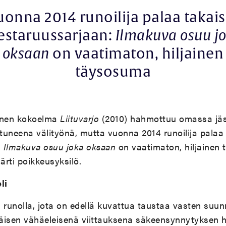
uonna 2014 runoilija palaa takais
staruussarjaan:
Ilmakuva osuu j
oksaan
on vaatimaton, hiljainen
täysosuma
linen kokoelma
Liituvarjo
(2010)
hahmottuu omassa jä
stuneena välityönä, mutta vuonna 2014 runoilija palaa 
:
Ilmakuva osuu joka oksaan
on vaatimaton, hiljainen
ärti poikkeusyksilö.
li
runolla, jota on edellä kuvattua taustaa vasten suu
äisen vähäeleisenä viittauksena säkeensynnytyksen ha