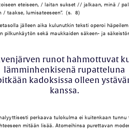
oiseen eteiseen, / laitan sukset // jalkaan, minä / pa
n / taakse, lumisateeseen”. (s. 8)
hetasolla jälleen aika kulunutkin teksti operoi häpeil
van pilkunkäytön sekä maukkaiden säkeen- ja säkeistön
venjärven runot hahmottuvat k
lämminhenkisenä rupatteluna
pitkään kadoksissa olleen ystävä
kanssa.
analyyttisesti perkaava tulokulma ei kuitenkaan tunnu
uhteeseen mitään lisää. Atomeihinsa purettavan moder