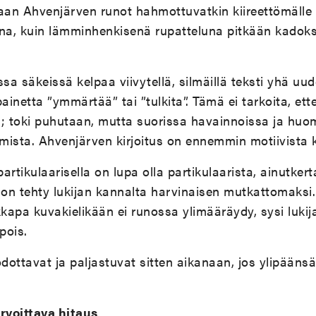
aan Ahvenjärven runot hahmottuvatkin kiireettömälle ol
oina, kuin lämminhenkisenä rupatteluna pitkään kadoks
issa säkeissä kelpaa viivytellä, silmäillä teksti yhä uude
netta ”ymmärtää” tai ”tulkita”. Tämä ei tarkoita, et
; toki puhutaan, mutta suorissa havainnoissa ja huom
ista. Ahvenjärven kirjoitus on ennemmin motiivista k
rtikulaarisella on lupa olla partikulaarista, ainutker
 on tehty lukijan kannalta harvinaisen mutkattomaks
apa kuvakielikään ei runossa ylimääräydy, sysi lukija
 pois.
odottavat ja paljastuvat sitten aikanaan, jos ylipääns
irvoittava hitaus