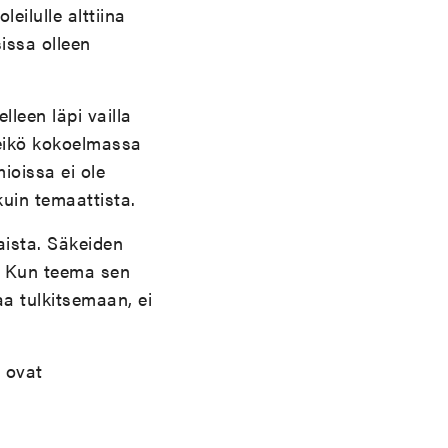
eilulle alttiina
issa olleen
lleen läpi vailla
teikö kokoelmassa
ioissa ei ole
uin temaattista.
taista. Säkeiden
i. Kun teema sen
a tulkitsemaan, ei
ä ovat