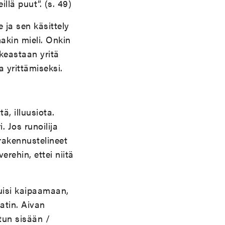
llä puut”. (s. 49)
ja sen käsittely
akin mieli. Onkin
ikeastaan yritä
a yrittämiseksi.
, illuusiota.
 Jos runoilija
rakennustelineet
erehin, ettei niitä
tuisi kaipaamaan,
atin. Aivan
tun sisään /