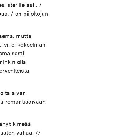
iiterille asti, /
paa, / on piilokojun
aisema, mutta
iivi, ei kokoelman
omaisesti
inkin olla
mervenkeistä
oita aivan
tuu romantisoivaan
tänyt kimeää
musten vahaa. //