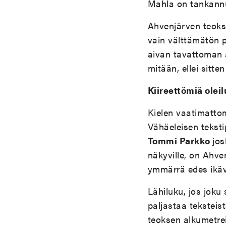
Mahla on tankannut 
Ahvenjärven teokse
vain välttämätön p
aivan tavattoman a
mitään, ellei sitte
Kiireettömiä oleil
Kielen vaatimattom
Vähäeleisen teksti
Tommi Parkko
jos
näkyville, on Ahven
ymmärrä edes ikäv
Lähiluku, jos joku
paljastaa teksteis
teoksen alkumetrei