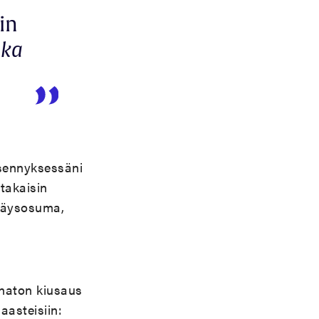
in
oka
sennyksessäni
takaisin
 täysosuma,
nnaton kiusaus
asteisiin: