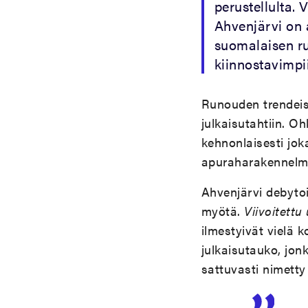
perustellulta.
Ahvenjärvi on 
suomalaisen ru
kiinnostavimpii
Runouden trendeis
julkaisutahtiin. O
kehnonlaisesti jok
apuraharakennelmi
Ahvenjärvi debyto
myötä.
Viivoitettu
ilmestyivät vielä
julkaisutauko, jo
sattuvasti nimett