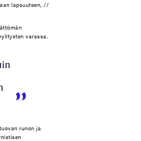
laan lapsuuteen, //
emättömän
ylitysten varassa.
uin
n
 tuovan runon ja
nistisen