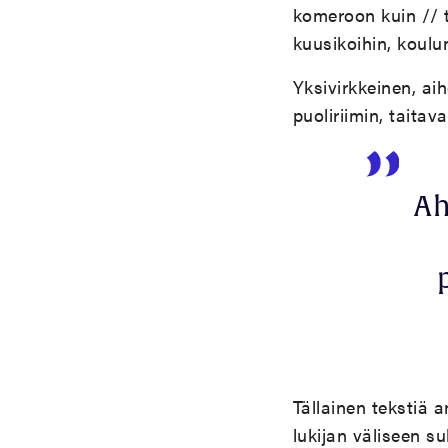
komeroon kuin // t
kuusikoihin, koulu
Yksivirkkeinen, ai
puoliriimin, taita
Ah
Tällainen tekstiä 
lukijan väliseen s