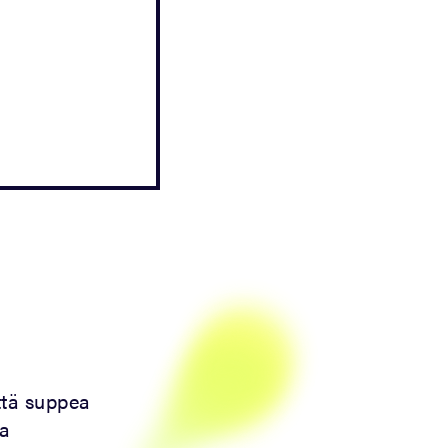
että suppea
la