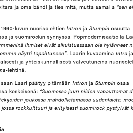
itara ja oma bändi ja ties mitä, mutta samalla
”sen e
 1960-luvun nuorisolehtien
Intron
ja
Stumpin
osuutta
a ja suomirockin synnyssä. Popmodernisaatiolla Laari
ymmeninä ihmiset eivät aikuistuessaan ole hylänneet 
aiemmin näytti tapahtuneen”
. Laarin kuvaamina
Intro
j
lisesti ja yhteiskunnallisesti valveutuneina nuorisole
ma
-lehtinä.
saan Laari päätyy pitämään
Intron
ja
Stumpin
osaa
ssa keskeisenä:
”Suomessa juuri niiden vapauttamat di
 tekijöiden joukossa mahdollistamassa uudenlaista, mod
aa, jossa rockkulttuuri ja erityisesti suomirock pystyivä
ia