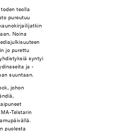
toden teolla
sto pureutuu
aunokirjailijatkin
maan. Noina
ediajulkisuuteen
n jo purettu
yhdistyksiä syntyi
ydinaseita ja -
paan suuntaan.
rock, johon
ändiä,
taipuneet
EMA-Telstarin
aamupäivällä.
in puolesta