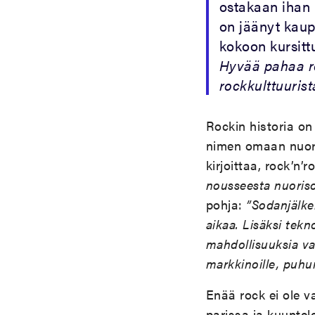
ostakaan ihan 
on jäänyt kaupa
kokoon kursitt
Hyvää pahaa roc
rockkulttuurist
Rockin historia on 
nimen omaan nuor
kirjoittaa, rock’n’ro
nousseesta nuoriso
pohja:
”Sodanjälke
aikaa. Lisäksi tekn
mahdollisuuksia vap
markkinoille, puhum
Enää rock ei ole v
parissa ja kuuntel