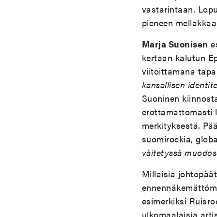
vastarintaan. Lopul
pieneen mellakkaa
Marja Suonisen
es
kertaan kalutun Ep
viitoittamana tapa
kansallisen identit
Suoninen kiinnosta
erottamattomasti li
merkityksestä. Pä
suomirockia, globa
väitetyssä muodoss
Millaisia johtopää
ennennäkemättömää
esimerkiksi Ruisro
ulkomaalaisia arti