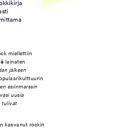
okkikirja
asti
mittama
ck miellettiin
iä
lainaten
dan jälkeen
opulaarikulttuurin
en esiinmarssin
avasi uusia
 tulivat
on kasvanut rockin