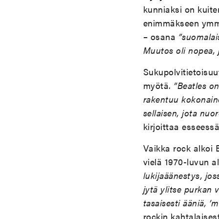
kunniaksi on kuiten
enimmäkseen ymmär
– osana
”suomalai
Muutos oli nopea, j
Sukupolvitietoisuu
myötä.
”Beatles on
rakentuu kokonaine
sellaisen, jota nu
kirjoittaa esseessä
Vaikka rock alkoi 
vielä 1970-luvun a
lukijaäänestys, jos
jytä ylitse purkan
tasaisesti ääniä, ’
rockin kahtalaisest