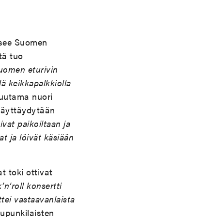
see Suomen
tä tuo
Suomen eturivin
ä keikkapalkkiolla
 muutama nuori
 käyttäydytään
ivat paikoiltaan ja
at ja löivät käsiään
t toki ottivat
’n’roll konsertti
ttei vastaavanlaista
upunkilaisten