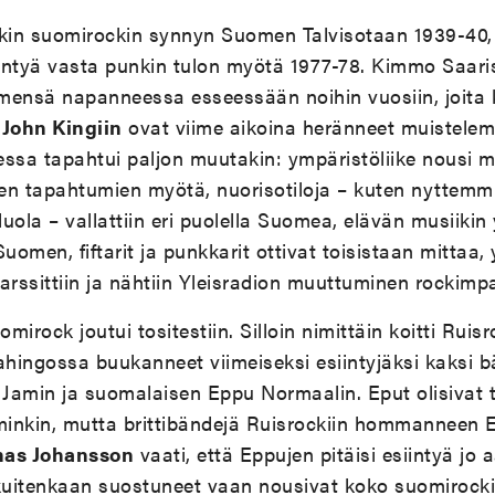
änkin suomirockin synnyn Suomen Talvisotaan 1939-40, 
yntyä vasta punkin tulon myötä 1977-78. Kimmo Saari
imensä napanneessa esseessään noihin vuosiin, joita k
John Kingiin
ovat viime aikoina heränneet muistele
sa tapahtui paljon muutakin: ympäristöliike nousi m
en tapahtumien myötä, nuorisotiloja – kuten nyttemmi
uola – vallattiin eri puolella Suomea, elävän musiikin 
uomen, fiftarit ja punkkarit ottivat toisistaan mittaa, 
rssittiin ja nähtiin Yleisradion muuttuminen rockim
irock joutui tositestiin. Silloin nimittäin koitti Ruis
 vahingossa buukanneet viimeiseksi esiintyjäksi kaksi b
 Jamin ja suomalaisen Eppu Normaalin. Eput olisivat 
inkin, mutta brittibändejä Ruisrockiin hommanneen 
as Johansson
vaati, että Eppujen pitäisi esiintyä jo 
 kuitenkaan suostuneet vaan nousivat koko suomirock