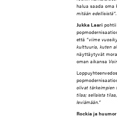
halua saada oma k
mitään edellisistä”
.
Jukka Laari
pohtii
popmodernisaatioss
että
”viime vuosik
kulttuuria, kuten 
näyttäytyvät moraa
oman aikansa
Voi
Loppuyhteenvedos
popmodernisaatio
olivat tärkeimpien
tilaa; sellaista til
leviämään.”
Rockia ja huumor