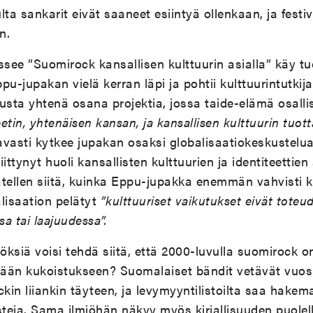
ta sankarit eivät saaneet esiintyä ollenkaan, ja festiv
n.
see ”Suomirock kansallisen kulttuurin asialla” käy 
pu-jupakan vielä kerran läpi ja pohtii kulttuurintutkij
usta yhtenä osana projektia, jossa taide-elämä osall
eetin, yhtenäisen kansan, ja kansallisen kulttuurin tuo
vasti kytkee jupakan osaksi globalisaatiokeskustelua
ittynyt huoli kansallisten kulttuurien ja identiteettie
ätellen siitä, kuinka Eppu-jupakka enemmän vahvisti 
lisaation pelätyt
”kulttuuriset vaikutukset eivät toteu
a tai laajuudessa”.
töksiä voisi tehdä siitä, että 2000-luvulla suomirock 
n kukoistukseen? Suomalaiset bändit vetävät vuosi
ckin liiankin täyteen, ja levymyyntilistoilta saa hakem
steja. Sama ilmiöhän näkyy myös kirjallisuuden puolel