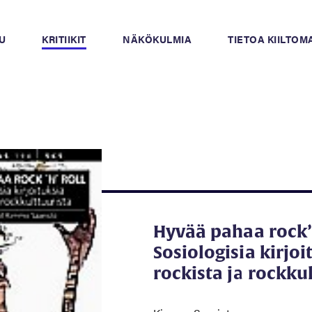
U
KRITIIKIT
NÄKÖKULMIA
TIETOA KIILTO
Hyvää pahaa rock’n
Sosiologisia kirjoi
rockista ja rockku