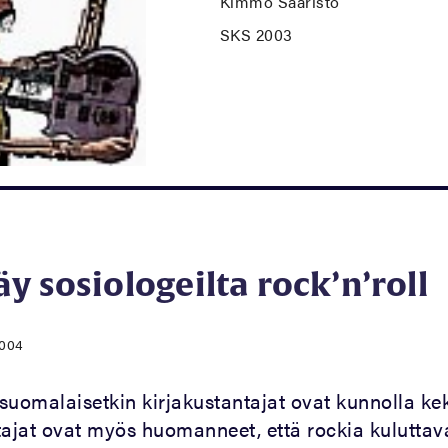
Kimmo Saaristo
SKS 2003
y sosiologeilta rock’n’roll
2004
suomalaisetkin kirjakustantajat ovat kunnolla ke
tajat ovat myös huomanneet, että rockia kuluttava