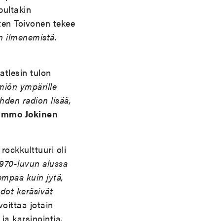
pultakin
ten Toivonen tekee
n ilmenemistä.
atlesin tulon
miön ympärille
den radion lisää,
immo Jokinen
rockkulttuuri oli
1970-luvun alussa
empaa kuin jytä,
dot keräsivät
oittaa jotain
ja karsinointia,