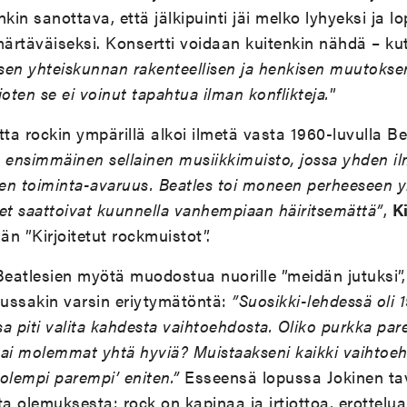
kin sanottava, että jälkipuinti jäi melko lyhyeksi ja lo
täväiseksi. Konsertti voidaan kuitenkin nähdä – ku
sen yhteiskunnan rakenteellisen ja henkisen muutokse
oten se ei voinut tapahtua ilman konflikteja.
”
tta rockin ympärillä alkoi ilmetä vasta 1960-luvulla Be
 ensimmäinen sellainen musiikkimuisto, jossa yhden il
n toiminta-avaruus. Beatles toi moneen perheeseen yh
oret saattoivat kuunnella vanhempiaan häiritsemättä”
,
K
än ”Kirjoitetut rockmuistot”.
Beatlesien myötä muodostua nuorille ”meidän jutuksi”, 
lussakin varsin eriytymätöntä:
”Suosikki-lehdessä oli 
sa piti valita kahdesta vaihtoehdosta. Oliko purkka par
 vai molemmat yhtä hyviä? Muistaakseni kaikki vaihtoeh
molempi parempi’ eniten.”
Esseensä lopussa Jokinen tav
a olemuksesta: rock on kapinaa ja irtiottoa, erottelua 