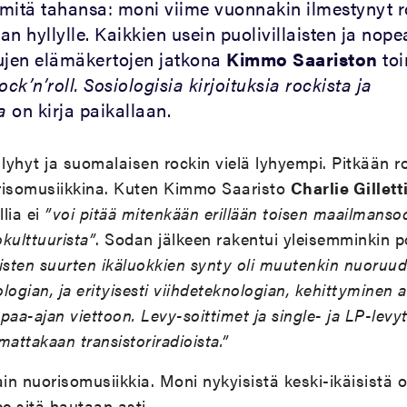
mitä tahansa: moni viime vuonnakin ilmestynyt r
n hyllylle. Kaikkien usein puolivillaisten ja nope
ujen elämäkertojen jatkona
Kimmo Saariston
toi
k’n’roll. Sosiologisia kirjoituksia rockista ja
a
on kirja paikallaan.
lyhyt ja suomalaisen rockin vielä lyhyempi. Pitkään ro
isomusiikkina. Kuten Kimmo Saaristo
Charlie Gillett
llia ei
”voi pitää mitenkään erillään toisen maailmanso
kulttuurista”
. Sodan jälkeen rakentui yleisemminkin p
isten suurten ikäluokkien synty oli muutenkin nuoruud
ologian, ja erityisesti viihdeteknologian, kehittyminen 
aa-ajan viettoon. Levy-soittimet ja single- ja LP-levyt
attakaan transistoriradioista.”
ain nuorisomusiikkia. Moni nykyisistä keski-ikäisistä 
ee sitä hautaan asti.