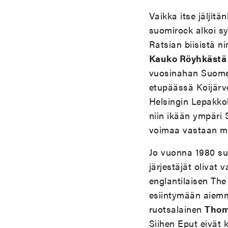
Vaikka itse jäljit
suomirock alkoi s
Ratsian biisistä n
Kauko Röyhkästä 
vuosinahan Suomes
etupäässä Koijärv
Helsingin Lepakkol
niin ikään ympäri S
voimaa vastaan ma
Jo vuonna 1980 suom
järjestäjät olivat
englantilaisen The
esiintymään aiemm
ruotsalainen
Thom
Siihen Eput eivät