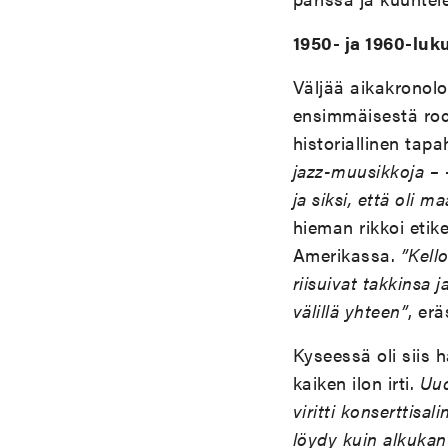
1950- ja 1960-luk
Väljää aikakronol
ensimmäisestä rock
historiallinen tap
jazz-muusikkoja – -
ja siksi, että oli m
hieman rikkoi etik
Amerikassa.
”Kello
riisuivat takkinsa 
välillä yhteen”
, er
Kyseessä oli siis 
kaiken ilon irti.
Uu
viritti konserttisa
löydy kuin alkukan