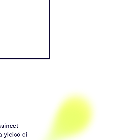
ksineet
 yleisö ei