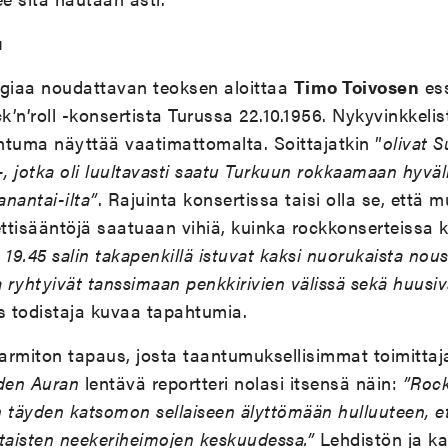
u
ogiaa noudattavan teoksen aloittaa
Timo Toivosen
es
’n’roll -konsertista Turussa 22.10.1956. Nykyvinkkelis
ahtuma näyttää vaatimattomalta. Soittajatkin ”
olivat 
, jotka oli luultavasti saatu Turkuun rokkaamaan hyväll
aanantai-ilta”
. Rajuinta konsertissa taisi olla se, että
ettisääntöjä saatuaan vihiä, kuinka rockkonserteissa
 19.45 salin takapenkillä istuvat kaksi nuorukaista nous
ja ryhtyivät tanssimaan penkkirivien välissä sekä huusiv
äs todistaja kuvaa tapahtumia.
harmiton tapaus, josta taantumuksellisimmat toimittaja
den Auran
lentävä reportteri nolasi itsensä näin:
”Rock
lin täyden katsomon sellaiseen älyttömään hulluuteen, e
taisten neekeriheimojen keskuudessa.”
Lehdistön ja ka