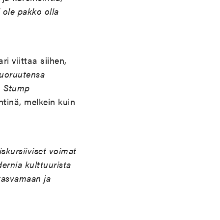
i ole pakko olla
 viittaa siihen,
nuoruutensa
a
Stump
htinä, melkein kuin
skursiiviset voimat
ernia kulttuurista
t kasvamaan ja