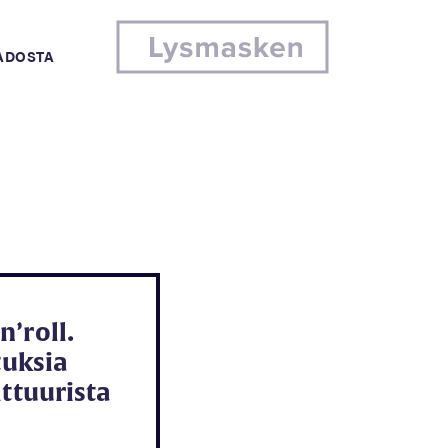
MADOSTA
’roll.
tuksia
lttuurista