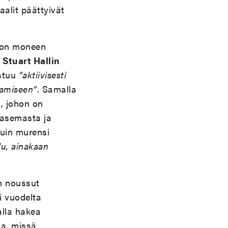
aalit päättyivät
tuon moneen
a
Stuart Hallin
istuu
”aktiivisesti
ttamiseen”
. Samalla
, johon on
n asemasta ja
kuin murensi
du, ainakaan
on noussut
 vuodelta
alla hakea
la, missä