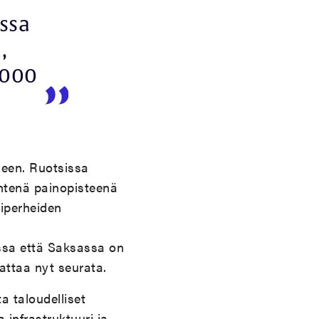
issa
,
6000
seen. Ruotsissa
yhtenä painopisteenä
siperheiden
ssa että Saksassa on
attaa nyt seurata.
a taloudelliset
infrastruktuuri ja