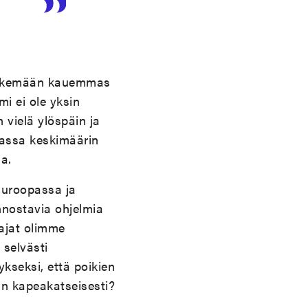
 näkemään kauemmas
mi ei ole yksin
vielä ylöspäin ja
passa keskimäärin
a.
Euroopassa ja
innostavia ohjelmia
ajat olimme
 selvästi
kseksi, että poikien
an kapeakatseisesti?