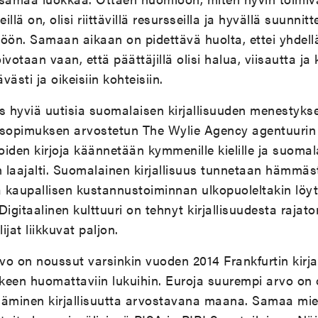
llä on, olisi riittävillä resursseilla ja hyvällä suunnit
töön. Samaan aikaan on pidettävä huolta, ettei yhdell
oivotaan vaan, että päättäjillä olisi halua, viisautta j
västi ja oikeisiin kohteisiin.
as hyviä uutisia suomalaisen kirjallisuuden menestyks
 sopimuksen arvostetun The Wylie Agency agentuurin
oiden kirjoja käännetään kymmenille kielille ja suomalai
 laajalti. Suomalainen kirjallisuus tunnetaan hämmäst
ja kaupallisen kustannustoiminnan ulkopuoleltakin löy
 Digitaalinen kulttuuri on tehnyt kirjallisuudesta rajat
lijat liikkuvat paljon.
arvo on noussut varsinkin vuoden 2014 Frankfurtin kir
en huomattaviin lukuihin. Euroja suurempi arvo on o
äminen kirjallisuutta arvostavana maana. Samaa mie