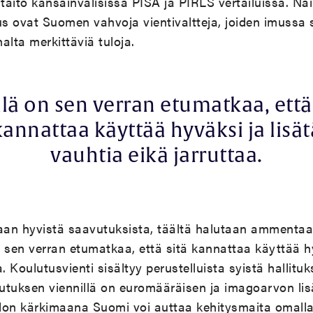
aito kansainvälisissä PISA ja PIRLS vertailuissa. Näi
suus ovat Suomen vahvoja vientivaltteja, joiden imuss
lta merkittäviä tuloja.
llä on sen verran etumatkaa, että 
kannattaa käyttää hyväksi ja lisät
vauhtia eikä jarruttaa.
aan hyvistä saavutuksista, täältä halutaan ammenta
n sen verran etumatkaa, että sitä kannattaa käyttää hy
a. Koulutusvienti sisältyy perustelluista syistä hallitu
ulutuksen viennillä on euromääräisen ja imagoarvon lis
don kärkimaana Suomi voi auttaa kehitysmaita omalla