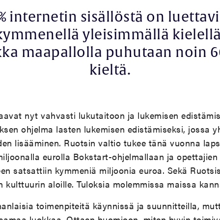
% internetin sisällöstä on luettav
kymmenellä yleisimmällä kielellä
kka maapallolla puhutaan noin 
kieltä.
aavat nyt vahvasti lukutaitoon ja lukemisen edistämi
ituksen ohjelma lasten lukemisen edistämiseksi, jossa 
den lisääminen. Ruotsin valtio tukee tänä vuonna lap
ljoonalla eurolla Bokstart-ohjelmallaan ja opettajien
en satsattiin kymmeniä miljoonia euroa. Sekä Ruotsi
in kulttuurin aloille. Tuloksia molemmissa maissa kann
laisia toimenpiteitä käynnissä ja suunnitteilla, mutt
 samaa luokkaa. Ottaen huomioon, miten hyvin toimiva 