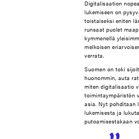
Digitalisaation nopea
lukemiseen on pysyv
toistaiseksi eniten l
runsaat puolet maapa
kymmenellä yleisimmä
melkoisen eriarvoise
verrata.
Suomen on toki sijoi
huonommin, auta rat
miten digitalisaatio
toimintaympäristön v
asia. Nyt pohditaan 
lukemisesta ja lukut
putoamisestakaan vo