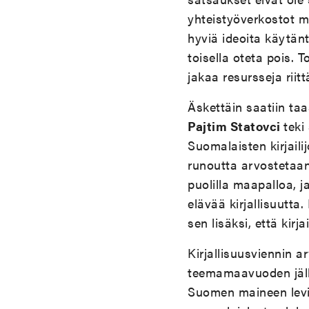
yhteistyöverkostot mei
hyviä ideoita käytän
toisella oteta pois. T
jakaa resursseja riittä
Äskettäin saatiin ta
Pajtim Statovci
teki
Suomalaisten kirjailij
runoutta arvostetaan
puolilla maapalloa, 
elävää kirjallisuutta.
sen lisäksi, että kirjai
Kirjallisuusviennin 
teemamaavuoden jälke
Suomen maineen levi