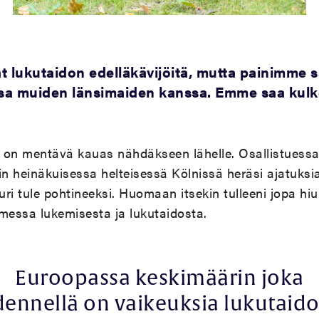
t lukutaidon edelläkävijöitä, mutta painimme 
sa muiden länsimaiden kanssa. Emme saa kul
 on mentävä kauas nähdäkseen lähelle. Osallistuessa
n heinäkuisessa helteisessä Kölnissä heräsi ajatuksia
ri tule pohtineeksi. Huomaan itsekin tulleeni jopa hiu
messa lukemisesta ja lukutaidosta.
Euroopassa keskimäärin joka
dennellä on vaikeuksia lukutaid