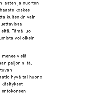
n lasten ja nuorten
 haaste koskee
tta kuitenkin vain
luettavissa
ieltä. Tämä luo
umista voi oikein
n menee vielä
 paljon siitä,
ttuvan
aatio hyvä tai huono
 käsitykset
n lentokoneen