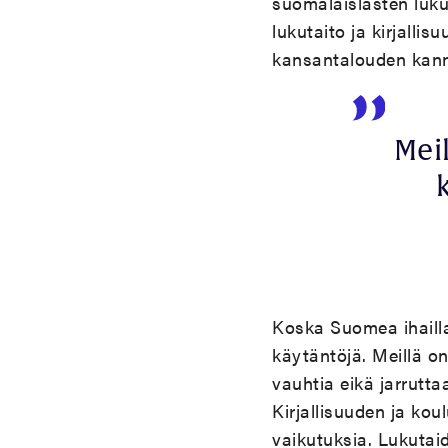
suomalaislasten lukut
lukutaito ja kirjalli
kansantalouden kanna
Mei
Koska Suomea ihaill
käytäntöjä. Meillä o
vauhtia eikä jarrutta
Kirjallisuuden ja ko
vaikutuksia. Lukutai