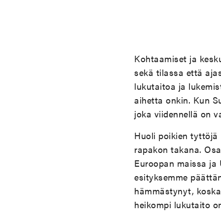
Kohtaamiset ja kesk
sekä tilassa että aja
lukutaitoa ja lukemi
aihetta onkin. Kun 
joka viidennellä on 
Huoli poikien tyttöj
rapakon takana. Osall
Euroopan maissa ja 
esityksemme päättäne
hämmästynyt, koska K
heikompi lukutaito o