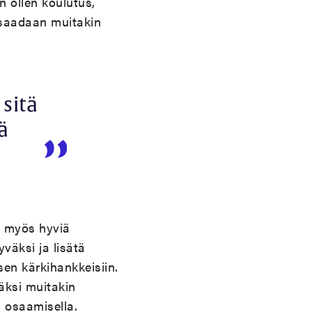
n ollen koulutus,
a saadaan muitakin
sitä
ä
a myös hyviä
väksi ja lisätä
ksen kärkihankkeisiin.
äksi muitakin
 osaamisella.