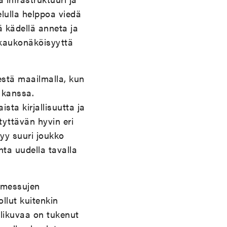
telulla helppoa viedä
ä kädellä anneta ja
a kaukonäköisyyttä
estä maailmalla, kun
 kanssa.
sta kirjallisuutta ja
yttävän hyvin eri
tyy suuri joukko
onta uudella tavalla
jamessujen
llut kuitenkin
likuvaa on tukenut