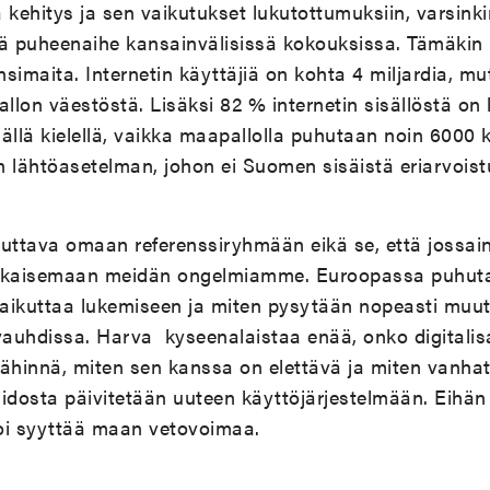
 kehitys ja sen vaikutukset lukutottumuksiin, varsinki
ä puheenaihe kansainvälisissä kokouksissa. Tämäkin
änsimaita. Internetin käyttäjiä on kohta 4 miljardia, mu
llon väestöstä. Lisäksi 82 % internetin sisällöstä on 
llä kielellä, vaikka maapallolla puhutaan noin 6000 k
n lähtöasetelman, johon ei Suomen sisäistä eriarvoist
tuttava omaan referenssiryhmään eikä se, että jossai
kaisemaan meidän ongelmiamme. Euroopassa puhutaan
 vaikuttaa lukemiseen ja miten pysytään nopeasti muu
auhdissa. Harva kyseenalaistaa enää, onko digitalis
lähinnä, miten sen kanssa on elettävä ja miten vanhat
aidosta päivitetään uuteen käyttöjärjestelmään. Eihä
i syyttää maan vetovoimaa.