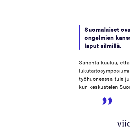
Suomalaiset ova
ongelmien kans
laput silmillä.
Sanonta kuuluu, että
lukutaitosymposiumii
työhuoneessa tule juu
kun keskustelen Suo
vii