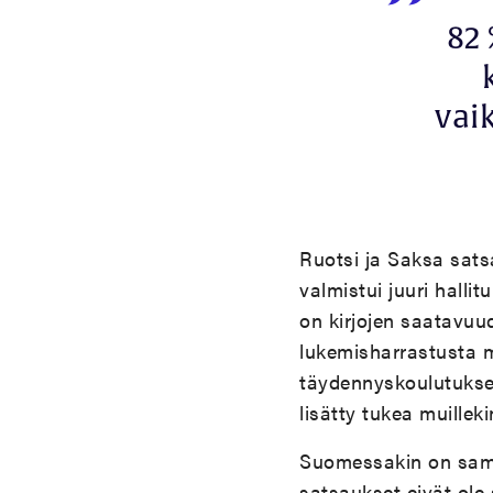
82 
vai
Ruotsi ja Saksa sats
valmistui juuri hall
on kirjojen saatavuu
lukemisharrastusta mi
täydennyskoulutukse
lisätty tukea muillek
Suomessakin on saman
satsaukset eivät ole