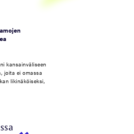
samojen
kea
ni kansainväliseen
, joita ei omassa
kan likinäköiseksi,
ossa