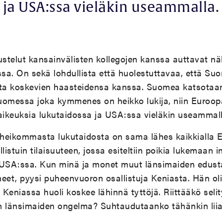
ja USA:ssa vieläkin useammalla.
ustelut kansainvälisten kollegojen kanssa auttavat
ssa. On sekä lohdullista että huolestuttavaa, että Suo
sta koskevien haasteidensa kanssa. Suomea katsotaan 
Suomessa joka kymmenes on heikko lukija, niin Euroo
vaikeuksia lukutaidossa ja USA:ssa vieläkin useammall
ä heikommasta lukutaidosta on sama lähes kaikkialla 
istuin tilaisuuteen, jossa esiteltiin poikia lukemaan 
USA:ssa. Kun minä ja monet muut länsimaiden edust
et, pyysi puheenvuoron osallistuja Keniasta. Hän oli
eniassa huoli koskee lähinnä tyttöjä. Riittääkö selity
n länsimaiden ongelma? Suhtaudutaanko tähänkin lii