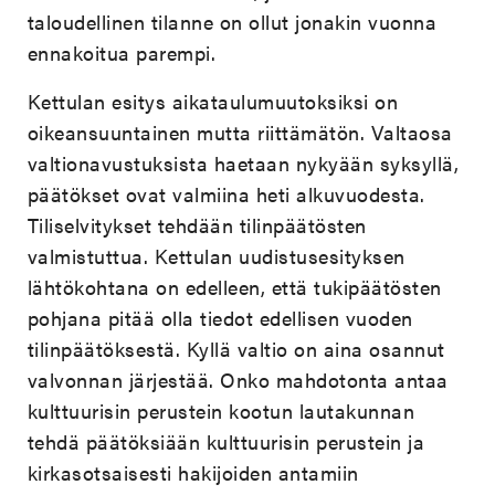
taloudellinen tilanne on ollut jonakin vuonna
ennakoitua parempi.
Kettulan esitys aikataulumuutoksiksi on
oikeansuuntainen mutta riittämätön. Valtaosa
valtionavustuksista haetaan nykyään syksyllä,
päätökset ovat valmiina heti alkuvuodesta.
Tiliselvitykset tehdään tilinpäätösten
valmistuttua. Kettulan uudistusesityksen
lähtökohtana on edelleen, että tukipäätösten
pohjana pitää olla tiedot edellisen vuoden
tilinpäätöksestä. Kyllä valtio on aina osannut
valvonnan järjestää. Onko mahdotonta antaa
kulttuurisin perustein kootun lautakunnan
tehdä päätöksiään kulttuurisin perustein ja
kirkasotsaisesti hakijoiden antamiin