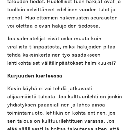
talouden tiedot. Huolelliset tuen hakijat ovat jo
tuolloin selvittäneet edellisen vuoden tulot ja
menot. Huolettomien hakemusten seurausten
voi olettaa olevan hakijoiden tiedossa.
Jos valmistelijat eivät usko muuta kuin
virallista tilinpäätöstä, miksi hakijoiden pitää
tehdä kaksinkertainen työ saadakseen
lehtikohtaiset välitilinpäätökset helmikuuksi?
Kurjuuden kierteessä
Kovin köyhä ei voi tehdä jatkuvasti
alijäämäistä tulosta. Jos kulttuurilehti on jonkin
yhdistyksen pääasiallinen ja lähes ainoa
toimintamuoto, lehtikin on kohta entinen, jos
sen talous on kulttuurilehtituen varassa. Jos
elää säällisesti ja hoitaa taloutensa siten, että