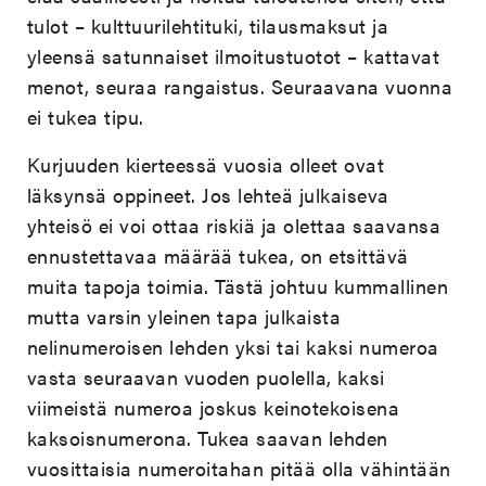
tulot – kulttuurilehtituki, tilausmaksut ja
yleensä satunnaiset ilmoitustuotot – kattavat
menot, seuraa rangaistus. Seuraavana vuonna
ei tukea tipu.
Kurjuuden kierteessä vuosia olleet ovat
läksynsä oppineet. Jos lehteä julkaiseva
yhteisö ei voi ottaa riskiä ja olettaa saavansa
ennustettavaa määrää tukea, on etsittävä
muita tapoja toimia. Tästä johtuu kummallinen
mutta varsin yleinen tapa julkaista
nelinumeroisen lehden yksi tai kaksi numeroa
vasta seuraavan vuoden puolella, kaksi
viimeistä numeroa joskus keinotekoisena
kaksoisnumerona. Tukea saavan lehden
vuosittaisia numeroitahan pitää olla vähintään