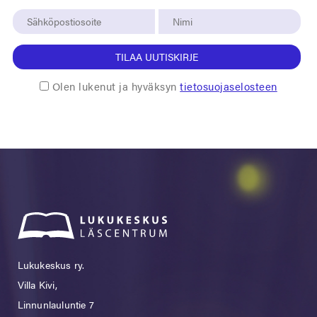
TILAA UUTISKIRJE
Olen lukenut ja hyväksyn
tietosuojaselosteen
Lukukeskus ry.
Villa Kivi,
Linnunlauluntie 7