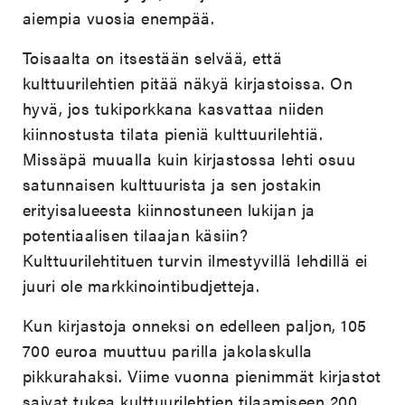
aiempia vuosia enempää.
Toisaalta on itsestään selvää, että
kulttuurilehtien pitää näkyä kirjastoissa. On
hyvä, jos tukiporkkana kasvattaa niiden
kiinnostusta tilata pieniä kulttuurilehtiä.
Missäpä muualla kuin kirjastossa lehti osuu
satunnaisen kulttuurista ja sen jostakin
erityisalueesta kiinnostuneen lukijan ja
potentiaalisen tilaajan käsiin?
Kulttuurilehtituen turvin ilmestyvillä lehdillä ei
juuri ole markkinointibudjetteja.
Kun kirjastoja onneksi on edelleen paljon, 105
700 euroa muuttuu parilla jakolaskulla
pikkurahaksi. Viime vuonna pienimmät kirjastot
saivat tukea kulttuurilehtien tilaamiseen 200