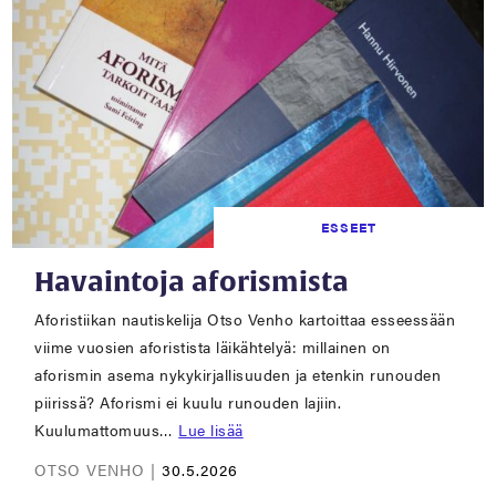
ESSEET
Havaintoja aforismista
Aforistiikan nautiskelija Otso Venho kartoittaa esseessään
viime vuosien aforistista läikähtelyä: millainen on
aforismin asema nykykirjallisuuden ja etenkin runouden
piirissä? Aforismi ei kuulu runouden lajiin.
Kuulumattomuus…
Lue lisää
OTSO VENHO |
30.5.2026