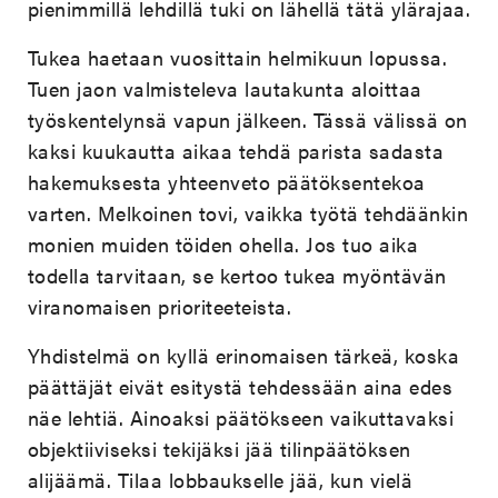
pienimmillä lehdillä tuki on lähellä tätä ylärajaa.
Tukea haetaan vuosittain helmikuun lopussa.
Tuen jaon valmisteleva lautakunta aloittaa
työskentelynsä vapun jälkeen. Tässä välissä on
kaksi kuukautta aikaa tehdä parista sadasta
hakemuksesta yhteenveto päätöksentekoa
varten. Melkoinen tovi, vaikka työtä tehdäänkin
monien muiden töiden ohella. Jos tuo aika
todella tarvitaan, se kertoo tukea myöntävän
viranomaisen prioriteeteista.
Yhdistelmä on kyllä erinomaisen tärkeä, koska
päättäjät eivät esitystä tehdessään aina edes
näe lehtiä. Ainoaksi päätökseen vaikuttavaksi
objektiiviseksi tekijäksi jää tilinpäätöksen
alijäämä. Tilaa lobbaukselle jää, kun vielä