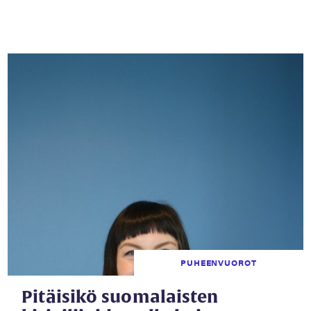
PUHEENVUOROT
Pitäisikö suomalaisten