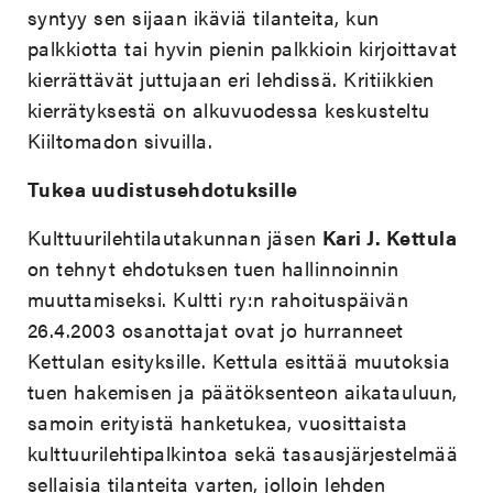
syntyy sen sijaan ikäviä tilanteita, kun
palkkiotta tai hyvin pienin palkkioin kirjoittavat
kierrättävät juttujaan eri lehdissä. Kritiikkien
kierrätyksestä on alkuvuodessa keskusteltu
Kiiltomadon sivuilla.
Tukea uudistusehdotuksille
Kulttuurilehtilautakunnan jäsen
Kari J. Kettula
on tehnyt ehdotuksen tuen hallinnoinnin
muuttamiseksi. Kultti ry:n rahoituspäivän
26.4.2003 osanottajat ovat jo hurranneet
Kettulan esityksille. Kettula esittää muutoksia
tuen hakemisen ja päätöksenteon aikatauluun,
samoin erityistä hanketukea, vuosittaista
kulttuurilehtipalkintoa sekä tasausjärjestelmää
sellaisia tilanteita varten, jolloin lehden