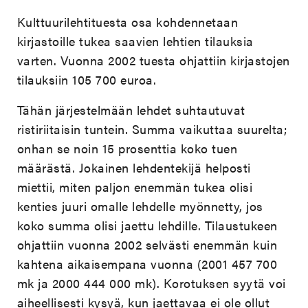
Kulttuurilehtituesta osa kohdennetaan
kirjastoille tukea saavien lehtien tilauksia
varten. Vuonna 2002 tuesta ohjattiin kirjastojen
tilauksiin 105 700 euroa.
Tähän järjestelmään lehdet suhtautuvat
ristiriitaisin tuntein. Summa vaikuttaa suurelta;
onhan se noin 15 prosenttia koko tuen
määrästä. Jokainen lehdentekijä helposti
miettii, miten paljon enemmän tukea olisi
kenties juuri omalle lehdelle myönnetty, jos
koko summa olisi jaettu lehdille. Tilaustukeen
ohjattiin vuonna 2002 selvästi enemmän kuin
kahtena aikaisempana vuonna (2001 457 700
mk ja 2000 444 000 mk). Korotuksen syytä voi
aiheellisesti kysyä, kun jaettavaa ei ole ollut