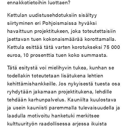
ennakkotietoihin luottaen?
Kettulan uudistusehdotuksiin sisältyy
siirtyminen eri Pohjoismaissa hyväksi
havaittuun projektitukeen, joka toteutettaisiin
jaettavan tuen kokonaismäärää korottamalla.
Kettula esittää tätä varten korotukseksi 75 000
euroa, 10 prosenttia tuen koko summasta.
Tätä esitystä voi mielihyvin tukea, kunhan se
todellakin toteutetaan lisätukena lehtien
kehittämishankkeille. Jos nykyisestä tuesta osa
ryhdytään jakamaan projektitukena, lehdille
tehdään karhunpalvelus. Kauniilta kuulostava
ja usein kauniisti paremmalla tulevaisuudella ja
laadulla motivoitu hanketuki merkitsee
kulttuurityön raadollisessa arjessa ikuista