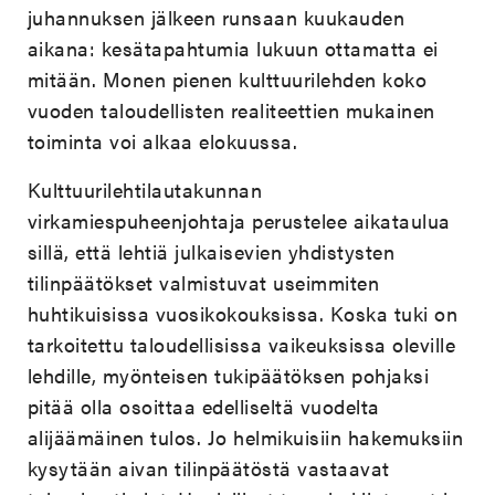
juhannuksen jälkeen runsaan kuukauden
aikana: kesätapahtumia lukuun ottamatta ei
mitään. Monen pienen kulttuurilehden koko
vuoden taloudellisten realiteettien mukainen
toiminta voi alkaa elokuussa.
Kulttuurilehtilautakunnan
virkamiespuheenjohtaja perustelee aikataulua
sillä, että lehtiä julkaisevien yhdistysten
tilinpäätökset valmistuvat useimmiten
huhtikuisissa vuosikokouksissa. Koska tuki on
tarkoitettu taloudellisissa vaikeuksissa oleville
lehdille, myönteisen tukipäätöksen pohjaksi
pitää olla osoittaa edelliseltä vuodelta
alijäämäinen tulos. Jo helmikuisiin hakemuksiin
kysytään aivan tilinpäätöstä vastaavat