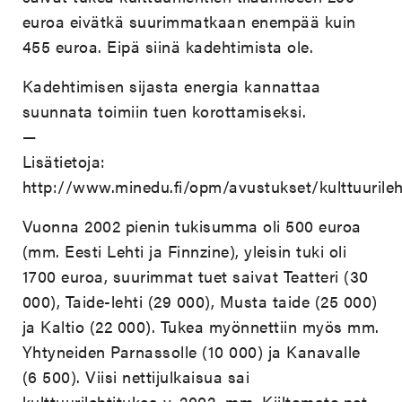
euroa eivätkä suurimmatkaan enempää kuin
455 euroa. Eipä siinä kadehtimista ole.
Kadehtimisen sijasta energia kannattaa
suunnata toimiin tuen korottamiseksi.
—
Lisätietoja:
http://www.minedu.fi/opm/avustukset/kulttuurileh
Vuonna 2002 pienin tukisumma oli 500 euroa
(mm. Eesti Lehti ja Finnzine), yleisin tuki oli
1700 euroa, suurimmat tuet saivat Teatteri (30
000), Taide-lehti (29 000), Musta taide (25 000)
ja Kaltio (22 000). Tukea myönnettiin myös mm.
Yhtyneiden Parnassolle (10 000) ja Kanavalle
(6 500). Viisi nettijulkaisua sai
kulttuurilehtitukea v. 2002, mm. Kiiltomato.net.