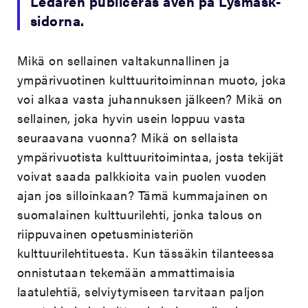
Ledaren publiceras även på Lysmask-
sidorna.
Mikä on sellainen valtakunnallinen ja
ympärivuotinen kulttuuritoiminnan muoto, joka
voi alkaa vasta juhannuksen jälkeen? Mikä on
sellainen, joka hyvin usein loppuu vasta
seuraavana vuonna? Mikä on sellaista
ympärivuotista kulttuuritoimintaa, josta tekijät
voivat saada palkkioita vain puolen vuoden
ajan jos silloinkaan? Tämä kummajainen on
suomalainen kulttuurilehti, jonka talous on
riippuvainen opetusministeriön
kulttuurilehtituesta. Kun tässäkin tilanteessa
onnistutaan tekemään ammattimaisia
laatulehtiä, selviytymiseen tarvitaan paljon