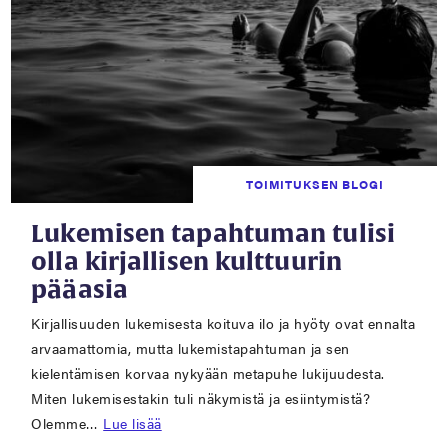
TOIMITUKSEN BLOGI
Lukemisen tapahtuman tulisi
olla kirjallisen kulttuurin
pääasia
Kirjallisuuden lukemisesta koituva ilo ja hyöty ovat ennalta
arvaamattomia, mutta lukemistapahtuman ja sen
kielentämisen korvaa nykyään metapuhe lukijuudesta.
Miten lukemisestakin tuli näkymistä ja esiintymistä?
Olemme…
Lue lisää