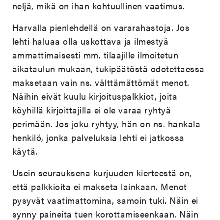
neljä, mikä on ihan kohtuullinen vaatimus.
Harvalla pienlehdellä on vararahastoja. Jos
lehti haluaa olla uskottava ja ilmestyä
ammattimaisesti mm. tilaajille ilmoitetun
aikataulun mukaan, tukipäätöstä odotettaessa
maksetaan vain ns. välttämättömät menot.
Näihin eivät kuulu kirjoituspalkkiot, joita
köyhillä kirjoittajilla ei ole varaa ryhtyä
perimään. Jos joku ryhtyy, hän on ns. hankala
henkilö, jonka palveluksia lehti ei jatkossa
käytä.
Usein seurauksena kurjuuden kierteestä on,
että palkkioita ei makseta lainkaan. Menot
pysyvät vaatimattomina, samoin tuki. Näin ei
synny paineita tuen korottamiseenkaan. Näin