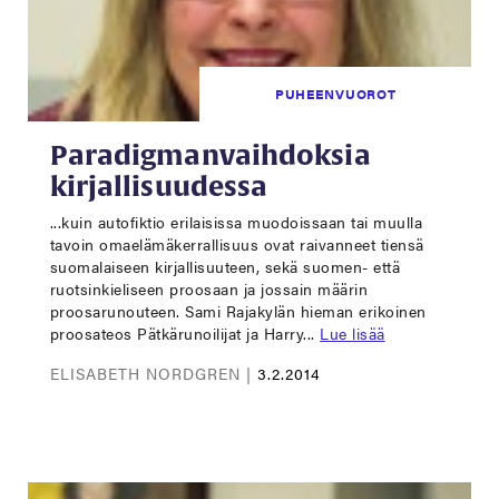
PUHEENVUOROT
Paradigmanvaihdoksia
kirjallisuudessa
...kuin autofiktio erilaisissa muodoissaan tai muulla
tavoin omaelämäkerrallisuus ovat raivanneet tiensä
suomalaiseen kirjallisuuteen, sekä suomen- että
ruotsinkieliseen proosaan ja jossain määrin
proosarunouteen. Sami Rajakylän hieman erikoinen
proosateos Pätkärunoilijat ja Harry...
Lue lisää
ELISABETH NORDGREN |
3.2.2014