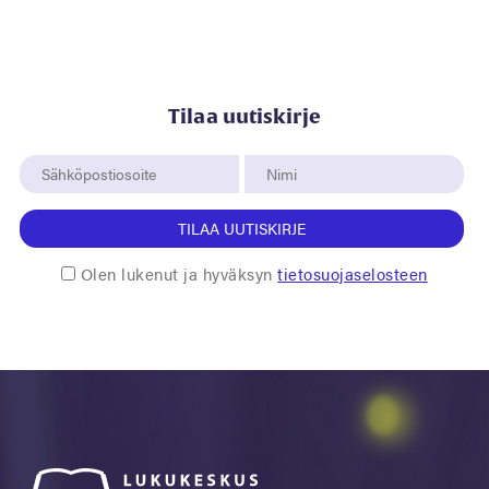
Tilaa uutiskirje
TILAA UUTISKIRJE
Olen lukenut ja hyväksyn
tietosuojaselosteen