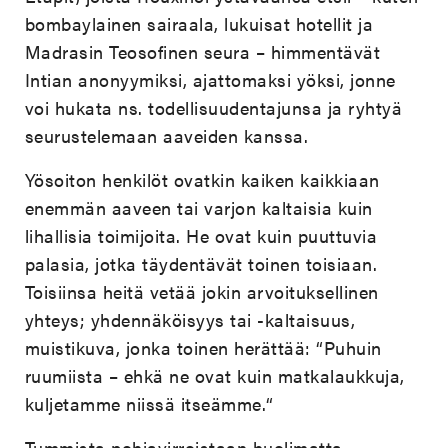
bombaylainen sairaala, lukuisat hotellit ja
Madrasin Teosofinen seura – himmentävät
Intian anonyymiksi, ajattomaksi yöksi, jonne
voi hukata ns. todellisuudentajunsa ja ryhtyä
seurustelemaan aaveiden kanssa.
Yösoiton henkilöt ovatkin kaiken kaikkiaan
enemmän aaveen tai varjon kaltaisia kuin
lihallisia toimijoita. He ovat kuin puuttuvia
palasia, jotka täydentävät toinen toisiaan.
Toisiinsa heitä vetää jokin arvoituksellinen
yhteys; yhdennäköisyys tai -kaltaisuus,
muistikuva, jonka toinen herättää: “Puhuin
ruumiista – ehkä ne ovat kuin matkalaukkuja,
kuljetamme niissä itseämme.“
Tummista pohjavirroistaan huolimatta