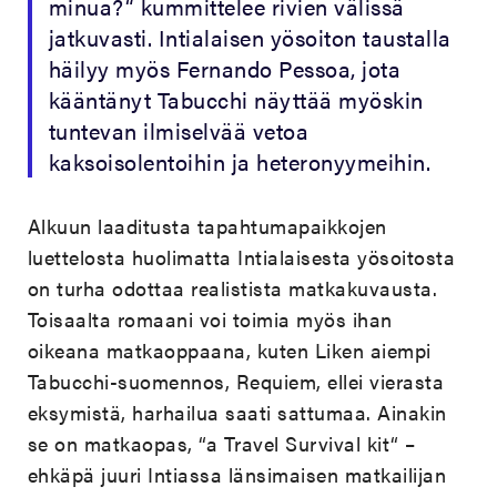
minua?“ kummittelee rivien välissä
jatkuvasti. Intialaisen yösoiton taustalla
häilyy myös Fernando Pessoa, jota
kääntänyt Tabucchi näyttää myöskin
tuntevan ilmiselvää vetoa
kaksoisolentoihin ja heteronyymeihin.
Alkuun laaditusta tapahtumapaikkojen
luettelosta huolimatta Intialaisesta yösoitosta
on turha odottaa realistista matkakuvausta.
Toisaalta romaani voi toimia myös ihan
oikeana matkaoppaana, kuten Liken aiempi
Tabucchi-suomennos, Requiem, ellei vierasta
eksymistä, harhailua saati sattumaa. Ainakin
se on matkaopas, “a Travel Survival kit“ –
ehkäpä juuri Intiassa länsimaisen matkailijan