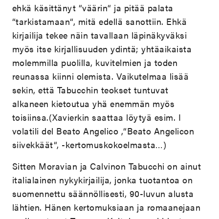
ehkä käsittänyt “väärin“ ja pitää palata
“tarkistamaan“, mitä edellä sanottiin. Ehkä
kirjailija tekee näin tavallaan läpinäkyväksi
myös itse kirjallisuuden ydintä; yhtäaikaista
molemmilla puolilla, kuvitelmien ja toden
reunassa kiinni olemista. Vaikutelmaa lisää
sekin, että Tabucchin teokset tuntuvat
alkaneen kietoutua yhä enemmän myös
toisiinsa.(Xavierkin saattaa löytyä esim. I
volatili del Beato Angelico ,“Beato Angelicon
siivekkäät“, -kertomuskokoelmasta…)
Sitten Moravian ja Calvinon Tabucchi on ainut
italialainen nykykirjailija, jonka tuotantoa on
suomennettu säännöllisesti, 90-luvun alusta
lähtien. Hänen kertomuksiaan ja romaanejaan