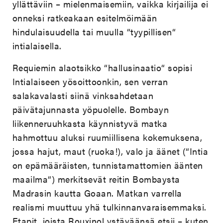
yllättäviin – mielenmaisemiin, vaikka kirjailija ei
onneksi ratkeakaan esitelmöimään
hindulaisuudella tai muulla “tyypillisen“
intialaisella.
Requiemin alaotsikko “hallusinaatio“ sopisi
Intialaiseen yösoittoonkin, sen verran
salakavalasti siinä vinksahdetaan
päivätajunnasta yöpuolelle. Bombayn
liikenneruuhkasta käynnistyvä matka
hahmottuu aluksi ruumiillisena kokemuksena,
jossa hajut, maut (ruoka!), valo ja äänet (“Intia
on epämääräisten, tunnistamattomien äänten
maailma“) merkitsevät reitin Bombaysta
Madrasin kautta Goaan. Matkan varrella
realismi muuttuu yhä tulkinnanvaraisemmaksi.
Etapit, joista Rouxinol ystäväänsä etsii – kuten