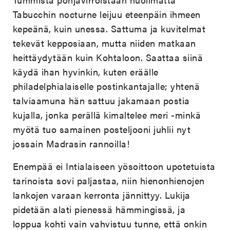
Tabucchin nocturne leijuu eteenpäin ihmeen
kepeänä, kuin unessa. Sattuma ja kuvitelmat
tekevät kepposiaan, mutta niiden matkaan
heittäydytään kuin Kohtaloon. Saattaa siinä
käydä ihan hyvinkin, kuten eräälle
philadelphialaiselle postinkantajalle; yhtenä
talviaamuna hän sattuu jakamaan postia
kujalla, jonka perällä kimaltelee meri -minkä
myötä tuo samainen posteljooni juhlii nyt
jossain Madrasin rannoilla!
Enempää ei Intialaiseen yösoittoon upotetuista
tarinoista sovi paljastaa, niin hienonhienojen
lankojen varaan kerronta jännittyy. Lukija
pidetään alati pienessä hämmingissä, ja
loppua kohti vain vahvistuu tunne, että onkin