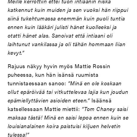
Meille kerrottiin ettei tuon intiaanin niska
katkennut kuin muiden ja sen vuoksi hän riippui
siinä tukehtumassa enemmän kuin puoli tuntia
ennen kuin lääkäri julisti hänet kuolleeksi ja
otatti hänet alas. Sanoivat että intiaani oli
laihtunut vankilassa ja oli tähän hommaan liian
kevyt.”
Rajuus näkyy hyvin myös Mattie Rossin
puheessa, kun hän isänsä ruumista
tunnistaessaan sanoo:
”Minä en ole koskaan
ollut epäröivää tai vitkuttelevaa lajia kun joudun
epämiellyttävien asioiden eteen.”
Isäänsä
katsellessaan Mattie miettii:
”Tom Chaney saisi
maksaa tästä! Minä en saisi lepoa ennen kuin se
louisianalainen koira paistuisi kiljuen helvetin
tulessa!”