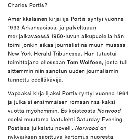
Charles Portis?
Amerikkalainen kirjailija Portis syntyi vuonna
1933 Arkansasissa, ja palveltuaan
merijalkaväessä 1950-luvun alkupuolella hän
toimi jonkin aikaa journalistina muun muassa
New York Herald Tribunessa. Hän tutustui
toimittajana ollessaan
Tom Wolfeen
, josta tuli
sittemmin niin sanotun uuden journalismin
tunnettu edelläkävijä.
Vapaaksi kirjailijaksi Portis ryhtyi vuonna 1964
ja julkaisi ensimmäisen romaaninsa kaksi
vuotta myöhemmin. Esikoisteosta
Norwood
edelsi muutama laatulehti Saturday Evening
Postissa julkaistu novelli.
Norwood
on
nykyaikaan sijoittuva kertomus nuoresta