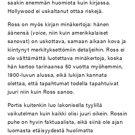
saakin enemmän huomiota kuin kirjassa.
Hollywood ei uskaltanut ottaa riskejä.
Ross on myös kirjan minäkertoja: hänen
äänensä (
voice
, niin kuin amerikkalaiset
sanovat) on uskottava, samaan aikaan kova ja
kiintynyt merkityksettömiin detaljeihin. Ross ei
ole välttämättä luotettava minäkertoja, koska
hän kertoo tarinaansa 50 vuotta myöhemmin,
1900-luvun alussa, eikä lukijan kannata
olettaa, että tapahtumat todella tapahtuivat
juuri niin kuin Ross sanoo.
Portis kuitenkin luo lakonisella tyylillä
vaikutelman kuin kaikki olisi juuri oikein. Rossin
puhe on hyvin faktuaalista, eikä siinä ole ajan
luomasta etäisyydestä huolimatta