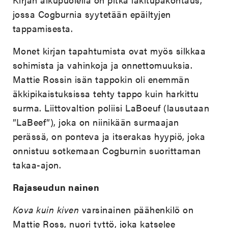
jossa Cogburnia syytetään epäiltyjen
tappamisesta.
Monet kirjan tapahtumista ovat myös silkkaa
sohimista ja vahinkoja ja onnettomuuksia.
Mattie Rossin isän tappokin oli enemmän
äkkipikaistuksissa tehty tappo kuin harkittu
surma. Liittovaltion poliisi LaBoeuf (lausutaan
”LaBeef”), joka on niinikään surmaajan
perässä, on ponteva ja itserakas hyypiö, joka
onnistuu sotkemaan Cogburnin suorittaman
takaa-ajon.
Rajaseudun nainen
Kova kuin kiven
varsinainen päähenkilö on
Mattie Ross, nuori tyttö, joka katselee