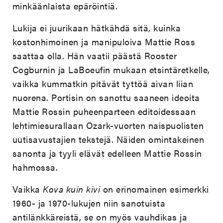
minkäänlaista epäröintiä.
Lukija ei juurikaan hätkähdä sitä, kuinka
kostonhimoinen ja manipuloiva Mattie Ross
saattaa olla. Hän vaatii päästä Rooster
Cogburnin ja LaBoeufin mukaan etsintäretkelle,
vaikka kummatkin pitävät tyttöä aivan liian
nuorena. Portisin on sanottu saaneen ideoita
Mattie Rossin puheenparteen editoidessaan
lehtimiesurallaan Ozark-vuorten naispuolisten
uutisavustajien tekstejä. Näiden omintakeinen
sanonta ja tyyli elävät edelleen Mattie Rossin
hahmossa.
Vaikka
Kova kuin kivi
on erinomainen esimerkki
1960- ja 1970-lukujen niin sanotuista
antilänkkäreistä, se on myös vauhdikas ja