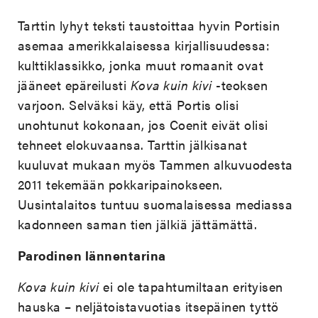
Tarttin lyhyt teksti taustoittaa hyvin Portisin
asemaa amerikkalaisessa kirjallisuudessa:
kulttiklassikko, jonka muut romaanit ovat
jääneet epäreilusti
Kova kuin kivi
-teoksen
varjoon. Selväksi käy, että Portis olisi
unohtunut kokonaan, jos Coenit eivät olisi
tehneet elokuvaansa. Tarttin jälkisanat
kuuluvat mukaan myös Tammen alkuvuodesta
2011 tekemään pokkaripainokseen.
Uusintalaitos tuntuu suomalaisessa mediassa
kadonneen saman tien jälkiä jättämättä.
Parodinen lännentarina
Kova kuin kivi
ei ole tapahtumiltaan erityisen
hauska – neljätoistavuotias itsepäinen tyttö