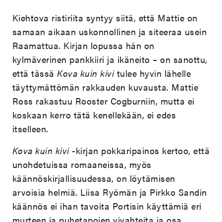
Kiehtova ristiriita syntyy siitä, että Mattie on
samaan aikaan uskonnollinen ja siteeraa usein
Raamattua. Kirjan lopussa hän on
kylmäverinen pankkiiri ja ikäneito – on sanottu,
että tässä
Kova kuin kivi
tulee hyvin lähelle
täyttymättömän rakkauden kuvausta. Mattie
Ross rakastuu Rooster Cogburniin, mutta ei
koskaan kerro tätä kenellekään, ei edes
itselleen.
Kova kuin kivi
-kirjan pokkaripainos kertoo, että
unohdetuissa romaaneissa, myös
käännöskirjallisuudessa, on löytämisen
arvoisia helmiä. Liisa Ryömän ja Pirkko Sandin
käännös ei ihan tavoita Portisin käyttämiä eri
murteen ja puhetapojen vivahteita ja osa