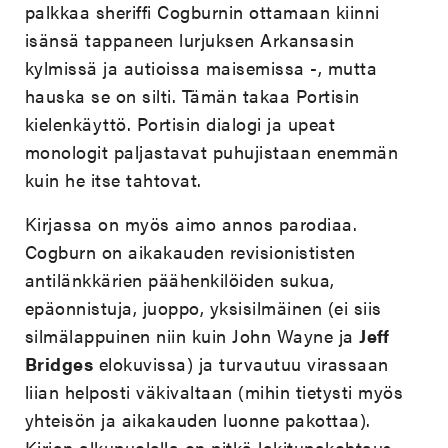
palkkaa sheriffi Cogburnin ottamaan kiinni
isänsä tappaneen lurjuksen Arkansasin
kylmissä ja autioissa maisemissa -, mutta
hauska se on silti. Tämän takaa Portisin
kielenkäyttö. Portisin dialogi ja upeat
monologit paljastavat puhujistaan enemmän
kuin he itse tahtovat.
Kirjassa on myös aimo annos parodiaa.
Cogburn on aikakauden revisionististen
antilänkkärien päähenkilöiden sukua,
epäonnistuja, juoppo, yksisilmäinen (ei siis
silmälappuinen niin kuin John Wayne ja
Jeff
Bridges
elokuvissa) ja turvautuu virassaan
liian helposti väkivaltaan (mihin tietysti myös
yhteisön ja aikakauden luonne pakottaa).
Kirjan alkupuolella on pitkä lakitupakohtaus,