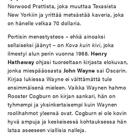
Norwood Prattista, joka muuttaa Texasista
New Yorkiin ja yrittää metsästää kaveria, joka
on hänelle velkaa 70 dollaria.
Portisin menestysteos – ehkä ainoaksi
sellaiseksi jäänyt – on
Kova kuin kivi
, joka
ilmestyi alun perin vuonna 1968.
Henry
Hathaway
ohjasi tuoreeltaan kirjasta elokuvan,
jonka miespääosasta
John Wayne
sai Oscarin.
Kirjaa lukiessa Wayne ei välttämättä tule
ensimmäisenä mieleen. Vaikka Waynen hahmo
Rooster Cogburn on kirjan sankari, hän on
tyhmempi ja yksinkertaisempi kuin Waynen
roolihahmot yleensä ovat. Cogburn ei ole kovin
hyvä ampuja ja keskeisessä kohtauksessa hän
lataa aseeseen viallisia nalleja.