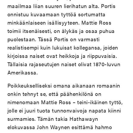
maailmaa liian suuren lierihatun alta. Portis
onnistuu kuvaamaan tyttöä sortumatta
minkäänlaiseen isällisyyteen. Mattie Ross
toimii itsenäisesti, on älykäs ja osaa puhua
puolestaan. Tässä Portis on varmasti
realistisempi kuin lukuisat kollegansa, joiden
kirjoissa naiset ovat heikkoja ja riippuvaisia.
Tällaisia rajaseutujen naiset olivat 1870-luvun
Amerikassa.
Poikkeukselliseksi omana aikanaan romaanin
onkin tehnyt se, että päähenkilönä on
nimenomaan Mattie Ross – teini-ikäinen tyttö,
jolle ei juuri tuota tunnonvaivoja napata kiinni
surmamies. Tämän takia Hathawayn
elokuvassa John Waynen esittämä hahmo