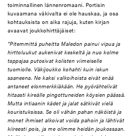
toiminnallinen lännenromaani. Portisin
kuvaamana väkivalta ei ole hauskaa, ja osa
kohtauksista on aika rajuja, kuten kirjan
avaavat joukkohirttäjäiset:
”Pitemmittä puheitta Maledon painui vipua ja
hirttoluukut aukenivat keskeltä ja nuo kolme
tappajaa putosivat kolisten viimeiselle
tuomiolle. Väkijoukko kohahti kuin iskun
saaneena. Ne kaksi valkoihoista eivät enää
antaneet elonmerkkiäkään. He pyörähtelivät
hitaasti kireälle pingottuneiden köysien päässä.
Mutta intiaanin kädet ja jalat sätkivät vielä
kouristuksissa. Se oli vähän pahan näköistä ja
monet ihmiset alkoivat voida pahoin ja lähtivät
kiireesti pois, ja me olimme heidän joukossaan.