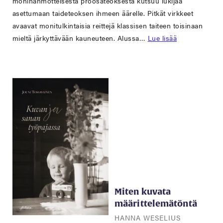
monihahmotteisesta proosateoksesta kutsuu lukijaa
asettumaan taideteoksen ihmeen äärelle. Pitkät virkkeet
avaavat monitulkintaisia reittejä klassisen taiteen toisinaan
mieltä järkyttävään kauneuteen. Alussa…
Lue lisää
Miten kuvata
määrittelemätöntä
HANNA WESELIUS