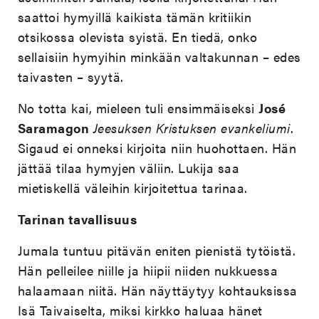
saattoi hymyillä kaikista tämän kritiikin
otsikossa olevista syistä. En tiedä, onko
sellaisiin hymyihin minkään valtakunnan – edes
taivasten – syytä.
No totta kai, mieleen tuli ensimmäiseksi
José
Saramagon
Jeesuksen Kristuksen evankeliumi
.
Sigaud ei onneksi kirjoita niin huohottaen. Hän
jättää tilaa hymyjen väliin. Lukija saa
mietiskellä väleihin kirjoitettua tarinaa.
Tarinan tavallisuus
Jumala tuntuu pitävän eniten pienistä tytöistä.
Hän pelleilee niille ja hiipii niiden nukkuessa
halaamaan niitä. Hän näyttäytyy kohtauksissa
Isä Taivaiselta, miksi kirkko haluaa hänet