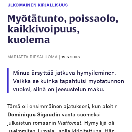
ULKOMAINEN KIRJALLISUUS
Myötätunto, poissaolo,
kaikkivoipuus,
kuolema
MARJATTA RIPSALUOMA
|
19.6.2003
Minua ärsyttää jatkuva hymyileminen.
Vaikka se kuinka tapahtuisi myötätunnon
vuoksi, siinä on jeesustelun maku.
Tämä oli ensimmäinen ajatukseni, kun aloitin
Dominique Sigaudin
vasta suomeksi
julkaistun romaanin
Viattomat
. Hymyilijä oli
useimmiten Jumala, isolla kirjoitettuna. Hän