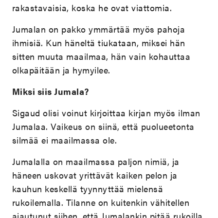
rakastavaisia, koska he ovat viattomia.
Jumalan on pakko ymmärtää myös pahoja
ihmisiä. Kun häneltä tiukataan, miksei hän
sitten muuta maailmaa, hän vain kohauttaa
olkapäitään ja hymyilee.
Miksi siis Jumala?
Sigaud olisi voinut kirjoittaa kirjan myös ilman
Jumalaa. Vaikeus on siinä, että puolueetonta
silmää ei maailmassa ole.
Jumalalla on maailmassa paljon nimiä, ja
häneen uskovat yrittävät kaiken pelon ja
kauhun keskellä tyynnyttää mielensä
rukoilemalla. Tilanne on kuitenkin vähitellen
ajautunut siihen, että Jumalankin pitää rukoilla.