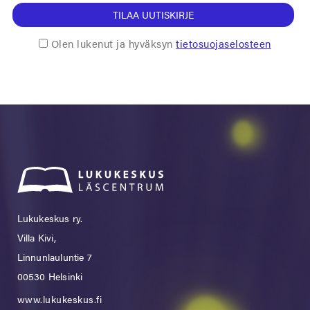
TILAA UUTISKIRJE
Olen lukenut ja hyväksyn
tietosuojaselosteen
Lukukeskus ry.
Villa Kivi,
Linnunlauluntie 7
00530 Helsinki
www.lukukeskus.fi