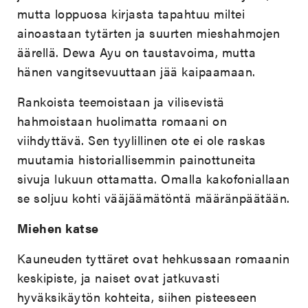
mutta loppuosa kirjasta tapahtuu miltei
ainoastaan tytärten ja suurten mieshahmojen
äärellä. Dewa Ayu on taustavoima, mutta
hänen vangitsevuuttaan jää kaipaamaan.
Rankoista teemoistaan ja vilisevistä
hahmoistaan huolimatta romaani on
viihdyttävä. Sen tyylillinen ote ei ole raskas
muutamia historiallisemmin painottuneita
sivuja lukuun ottamatta. Omalla kakofoniallaan
se soljuu kohti vääjäämätöntä määränpäätään.
Miehen katse
Kauneuden tyttäret ovat hehkussaan romaanin
keskipiste, ja naiset ovat jatkuvasti
hyväksikäytön kohteita, siihen pisteeseen