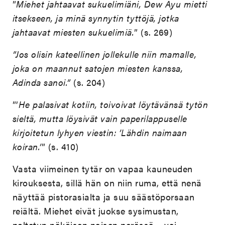
”
Miehet jahtaavat sukuelimiäni, Dew Ayu mietti
itsekseen, ja minä synnytin tyttöjä, jotka
jahtaavat miesten sukuelimiä.
” (s. 269)
”Jos olisin kateellinen jollekulle niin mamalle,
joka on maannut satojen miesten kanssa,
Adinda sanoi.”
(s. 204)
”’
He palasivat kotiin, toivoivat löytävänsä tytön
sieltä, mutta löysivät vain paperilappuselle
kirjoitetun lyhyen viestin: ’Lähdin naimaan
koiran.’
” (s. 410)
Vasta viimeinen tytär on vapaa kauneuden
kirouksesta, sillä hän on niin ruma, että nenä
näyttää pistorasialta ja suu säästöporsaan
reiältä. Miehet eivät juokse sysimustan,
poltetun näköisen naisen perässä – vai