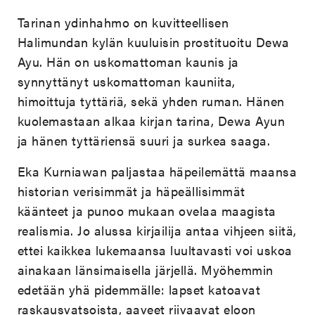
Tarinan ydinhahmo on kuvitteellisen
Halimundan kylän kuuluisin prostituoitu Dewa
Ayu. Hän on uskomattoman kaunis ja
synnyttänyt uskomattoman kauniita,
himoittuja tyttäriä, sekä yhden ruman. Hänen
kuolemastaan alkaa kirjan tarina, Dewa Ayun
ja hänen tyttäriensä suuri ja surkea saaga.
Eka Kurniawan paljastaa häpeilemättä maansa
historian verisimmät ja häpeällisimmät
käänteet ja punoo mukaan ovelaa maagista
realismia. Jo alussa kirjailija antaa vihjeen siitä,
ettei kaikkea lukemaansa luultavasti voi uskoa
ainakaan länsimaisella järjellä. Myöhemmin
edetään yhä pidemmälle: lapset katoavat
raskausvatsoista, aaveet riivaavat eloon