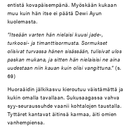
entistä kovapäisempänä. Myöskään kukaan
muu kuin hän itse ei päätä Dewi Ayun
kuolemasta.
”Itseään varten hän nielaisi kuusi jade-,
turkoosi- ja timanttisormusta. Sormukset
olisivat turvassa hänen sisässään, tulisivat ulos
paskan mukana, ja sitten hän nielaisisi ne aina
uudestaan niin kauan kuin olisi vangittuna.”
(s.
69)
Huoraäidin jälkikasvu kieroutuu väistämättä ja
kukin omalla tavallaan. Sukusaagassa vahva
syy-seuraussuhde vaanii kohtalojen taustalla.
Tyttäret kantavat äitinsä karmaa, äiti omien
vanhempiensa.