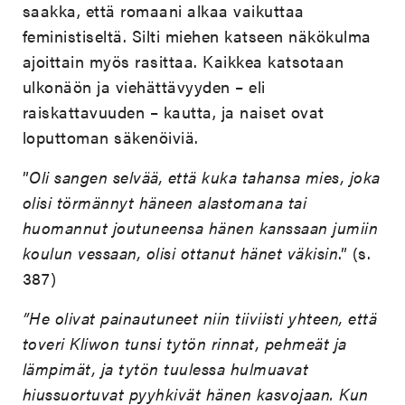
saakka, että romaani alkaa vaikuttaa
feministiseltä. Silti miehen katseen näkökulma
ajoittain myös rasittaa. Kaikkea katsotaan
ulkonäön ja viehättävyyden – eli
raiskattavuuden – kautta, ja naiset ovat
loputtoman säkenöiviä.
”
Oli sangen selvää, että kuka tahansa mies, joka
olisi törmännyt häneen alastomana tai
huomannut joutuneensa hänen kanssaan jumiin
koulun vessaan, olisi ottanut hänet väkisin
.” (s.
387)
”He olivat painautuneet niin tiiviisti yhteen, että
toveri Kliwon tunsi tytön rinnat, pehmeät ja
lämpimät, ja tytön tuulessa hulmuavat
hiussuortuvat pyyhkivät hänen kasvojaan. Kun