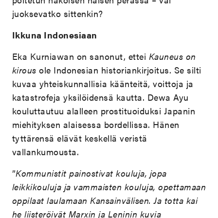
juoksevatko sittenkin?
Ikkuna Indonesiaan
Eka Kurniawan on sanonut, ettei
Kauneus on
kirous
ole Indonesian historiankirjoitus. Se silti
kuvaa yhteiskunnallisia käänteitä, voittoja ja
katastrofeja yksilöidensä kautta. Dewa Ayu
kouluttautuu alalleen prostituoiduksi Japanin
miehityksen alaisessa bordellissa. Hänen
tyttärensä elävät keskellä veristä
vallankumousta.
”
Kommunistit painostivat kouluja, jopa
leikkikouluja ja vammaisten kouluja, opettamaan
oppilaat laulamaan Kansainvälisen. Ja totta kai
he liisteröivät Marxin ja Leninin kuvia