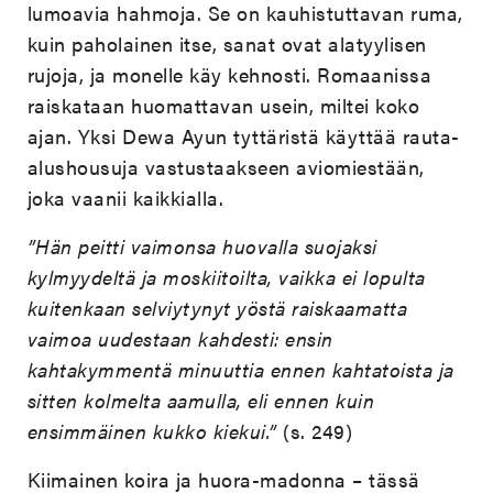
lumoavia hahmoja. Se on kauhistuttavan ruma,
kuin paholainen itse, sanat ovat alatyylisen
rujoja, ja monelle käy kehnosti. Romaanissa
raiskataan huomattavan usein, miltei koko
ajan. Yksi Dewa Ayun tyttäristä käyttää rauta-
alushousuja vastustaakseen aviomiestään,
joka vaanii kaikkialla.
”Hän peitti vaimonsa huovalla suojaksi
kylmyydeltä ja moskiitoilta, vaikka ei lopulta
kuitenkaan selviytynyt yöstä raiskaamatta
vaimoa uudestaan kahdesti: ensin
kahtakymmentä minuuttia ennen kahtatoista ja
sitten kolmelta aamulla, eli ennen kuin
ensimmäinen kukko kiekui.”
(s. 249)
Kiimainen koira ja huora-madonna – tässä