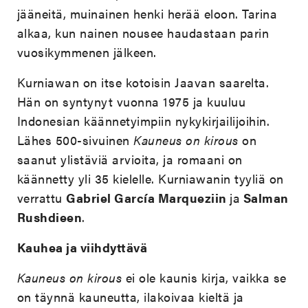
jääneitä, muinainen henki herää eloon. Tarina
alkaa, kun nainen nousee haudastaan parin
vuosikymmenen jälkeen.
Kurniawan on itse kotoisin Jaavan saarelta.
Hän on syntynyt vuonna 1975 ja kuuluu
Indonesian käännetyimpiin nykykirjailijoihin.
Lähes 500-sivuinen
Kauneus on kirous
on
saanut ylistäviä arvioita, ja romaani on
käännetty yli 35 kielelle. Kurniawanin tyyliä on
verrattu
Gabriel García Marqueziin
ja
Salman
Rushdieen
.
Kauhea ja viihdyttävä
Kauneus on kirous
ei ole kaunis kirja, vaikka se
on täynnä kauneutta, ilakoivaa kieltä ja