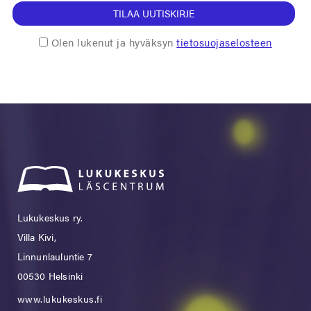
TILAA UUTISKIRJE
Olen lukenut ja hyväksyn
tietosuojaselosteen
Lukukeskus ry.
Villa Kivi,
Linnunlauluntie 7
00530 Helsinki
www.lukukeskus.fi