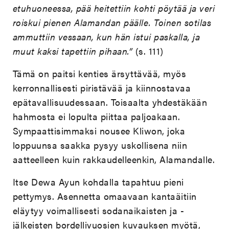
etuhuoneessa, pää heitettiin kohti pöytää ja veri
roiskui pienen Alamandan päälle. Toinen sotilas
ammuttiin vessaan, kun hän istui paskalla, ja
muut kaksi tapettiin pihaan.”
(s. 111)
Tämä on paitsi kenties ärsyttävää, myös
kerronnallisesti piristävää ja kiinnostavaa
epätavallisuudessaan. Toisaalta yhdestäkään
hahmosta ei lopulta piittaa paljoakaan.
Sympaattisimmaksi nousee Kliwon, joka
loppuunsa saakka pysyy uskollisena niin
aatteelleen kuin rakkaudelleenkin, Alamandalle.
Itse Dewa Ayun kohdalla tapahtuu pieni
pettymys. Asennetta omaavaan kantaäitiin
eläytyy voimallisesti sodanaikaisten ja -
jälkeisten bordellivuosien kuvauksen myötä,