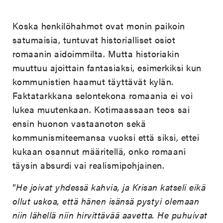
Koska henkilöhahmot ovat monin paikoin
satumaisia, tuntuvat historialliset osiot
romaanin aidoimmilta. Mutta historiakin
muuttuu ajoittain fantasiaksi, esimerkiksi kun
kommunistien haamut täyttävät kylän.
Faktatarkkana selontekona romaania ei voi
lukea muutenkaan. Kotimaassaan teos sai
ensin huonon vastaanoton sekä
kommunismiteemansa vuoksi että siksi, ettei
kukaan osannut määritellä, onko romaani
täysin absurdi vai realismipohjainen.
”
He joivat yhdessä kahvia, ja Krisan katseli eikä
ollut uskoa, että hänen isänsä pystyi olemaan
niin lähellä niin hirvittävää aavetta. He puhuivat