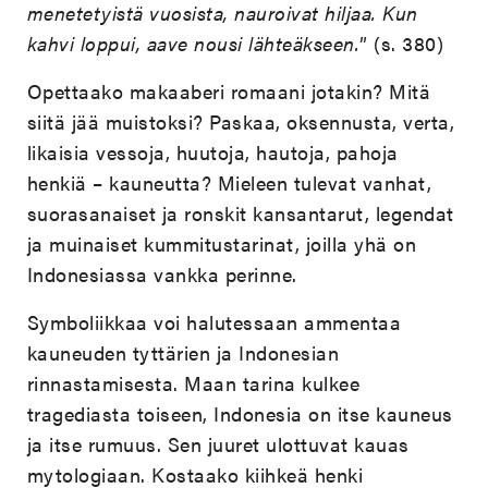
menetetyistä vuosista, nauroivat hiljaa. Kun
kahvi loppui, aave nousi lähteäkseen.
” (s. 380)
Opettaako makaaberi romaani jotakin? Mitä
siitä jää muistoksi? Paskaa, oksennusta, verta,
likaisia vessoja, huutoja, hautoja, pahoja
henkiä – kauneutta? Mieleen tulevat vanhat,
suorasanaiset ja ronskit kansantarut, legendat
ja muinaiset kummitustarinat, joilla yhä on
Indonesiassa vankka perinne.
Symboliikkaa voi halutessaan ammentaa
kauneuden tyttärien ja Indonesian
rinnastamisesta. Maan tarina kulkee
tragediasta toiseen, Indonesia on itse kauneus
ja itse rumuus. Sen juuret ulottuvat kauas
mytologiaan. Kostaako kiihkeä henki