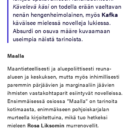
Kävelevä käsi
on todella erään vaeltavan
nenän hengenheimolainen, myös
Kafka
käväisee mielessä novelleja lukiessa.
Absurdi on osuva määre kuvaamaan
useimpia näistä tarinoista.
Maalla
Maantieteellisesti ja aluepoliittisesti reuna-
alueen ja keskuksen, mutta myös inhimillisesti
paremmin pärjäävien ja marginaaliin jäävien
ihmisten vastakohtaparit esiintyvät novelleissa.
Ensimmäisessä osiossa ”Maalla” on tarinoita
kotimaasta, enimmäkseen pohjoiskarjalan
murteella kirjoitettuina, mikä tuo hetkeksi
mieleen
Rosa Liksomin
murrenovellit.