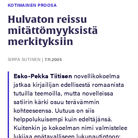
KOTIMAINEN PROOSA
Hulvaton reissu
mitättömyyksistä
merkityksiin
SIRPA SUTINEN
|
7.11.2005
Esko-Pekka Tiitisen
novellikokoelma
jatkaa kirjailijan edellisestä romaanista
tutuilla teemoilla, mutta novelleissa
satiirin kärki osuu terävämmin
kohteeseensa. Uutuus on siis
helppolukuisempi kuin edeltäjänsä.
Kuitenkin jo kokoelman nimi valmistelee
lukijaa epätavalliseen lukunautintoon: