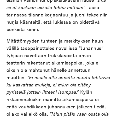
se et koskaan uskalla tehhä mittään”
Tässä
tarinassa tilanne korjaantuu ja juoni tekee niin
hurjia käänteitä, että lukiessa on pidettävä
penkistä kiinni.
Mitättömyyden tunteen ja merkityksen haun
välillä tasapainottelee novellissa ”Juhannus”
tyhjään navettaan trukkilavoista oman
teatterin rakentanut aikamiespoika, joka ei
oikein ole mahtunut hänelle annettuun
muottiin.
”Ei miulle oltu annettu muuta tehtävää
ku kasvattaa mulleja, ei miun ois pitäny
pyristellä jottain ihteeni isompaa.”
Kylän
rikkaimmaksikin mainittu aikamiespoika ei
enää vauhdikkaan juhannuksen jälkeen tiedä,
ollako vai eikö olla.
”Miun pitäis vaan osata olla