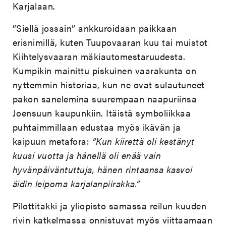
Karjalaan.
”Siellä jossain” ankkuroidaan paikkaan
erisnimillä, kuten Tuupovaaran kuu tai muistot
Kiihtelysvaaran mäkiautomestaruudesta.
Kumpikin mainittu piskuinen vaarakunta on
nyttemmin historiaa, kun ne ovat sulautuneet
pakon sanelemina suurempaan naapuriinsa
Joensuun kaupunkiin. Itäistä symboliikkaa
puhtaimmillaan edustaa myös ikävän ja
kaipuun metafora:
”Kun kiirettä oli kestänyt
kuusi vuotta ja hänellä oli enää vain
hyvänpäiväntuttuja, hänen rintaansa kasvoi
äidin leipoma karjalanpiirakka.”
Pilottitakki ja yliopisto samassa reilun kuuden
rivin katkelmassa onnistuvat myös viittaamaan