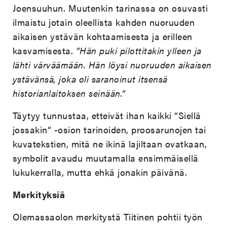
Joensuuhun. Muutenkin tarinassa on osuvasti
ilmaistu jotain oleellista kahden nuoruuden
aikaisen ystävän kohtaamisesta ja erilleen
kasvamisesta.
”Hän puki pilottitakin ylleen ja
lähti värväämään. Hän löysi nuoruuden aikaisen
ystävänsä, joka oli saranoinut itsensä
historianlaitoksen seinään.”
Täytyy tunnustaa, etteivät ihan kaikki ”Siellä
jossakin” -osion tarinoiden, proosarunojen tai
kuvatekstien, mitä ne ikinä lajiltaan ovatkaan,
symbolit avaudu muutamalla ensimmäisellä
lukukerralla, mutta ehkä jonakin päivänä.
Merkityksiä
Olemassaolon merkitystä Tiitinen pohtii työn