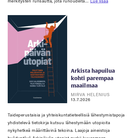
merkitysten runsautta, jota runoudelta…
Lue lisää
Arkista hapuilua
kohti parempaa
maailmaa
MIRVA HELENIUS
13.7.2026
Taideperustaisia ja yhteiskuntatieteellisiä lähestymistapoja
yhdistelevä tietokirja kutsuu lähestymään utopioita
nykyhetkeä määrittävinä tekoina. Laajoja aineistoja
hyödyntävä Arkipäivän utopiat pyrkii kuvaamaan