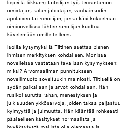
liepeillä liikkuen; taiteilijan työ, teurastamon
omistajan, kalan jalostajan, vanhainkodin
apulaisen tai runoilijan, jonka käsi kokoelman
niminovellissa lähtee runoilijan kuoltua
kävelemään omille teilleen.
Isoilla kysymyksillä Tiitinen asettaa pienen
ihmisen merkityksen kohdalleen. Monissa
novelleissa vastataan tavallaan kysymykseen:
miksi? Arvomaailman punnitukseen
novellimuoto soveltuukin mainiosti. Tiitisellä on
sydän paikallaan ja arvot kohdallaan. Hän
rusikoi surutta rahan, menestyksen ja
julkisuuden ykkösarvoja, joiden takaa paljastuu
kylmyyttä ja julmuutta. Hän kääntää rohkeasti
päälaelleen käsitykset normaalista ja
hyväksytystä mallista olla olemassa ja