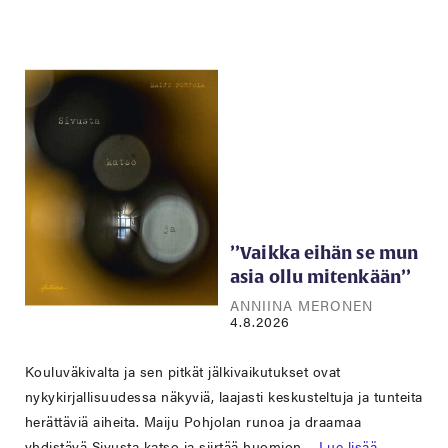
’’Vaikka eihän se mun
asia ollu mitenkään’’
ANNIINA MERONEN
4.8.2026
Kouluväkivalta ja sen pitkät jälkivaikutukset ovat
nykykirjallisuudessa näkyviä, laajasti keskusteltuja ja tunteita
herättäviä aiheita. Maiju Pohjolan runoa ja draamaa
yhdistävä Sivusta katso ja siirtää huomion…
Lue lisää