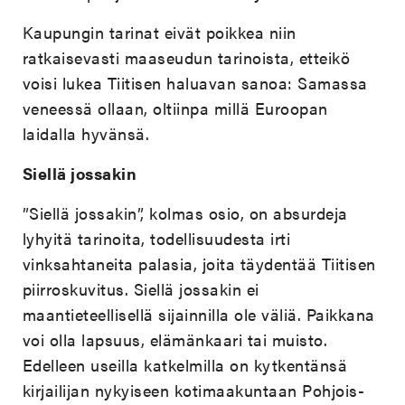
Kaupungin tarinat eivät poikkea niin
ratkaisevasti maaseudun tarinoista, etteikö
voisi lukea Tiitisen haluavan sanoa: Samassa
veneessä ollaan, oltiinpa millä Euroopan
laidalla hyvänsä.
Siellä jossakin
”Siellä jossakin”, kolmas osio, on absurdeja
lyhyitä tarinoita, todellisuudesta irti
vinksahtaneita palasia, joita täydentää Tiitisen
piirroskuvitus. Siellä jossakin ei
maantieteellisellä sijainnilla ole väliä. Paikkana
voi olla lapsuus, elämänkaari tai muisto.
Edelleen useilla katkelmilla on kytkentänsä
kirjailijan nykyiseen kotimaakuntaan Pohjois-