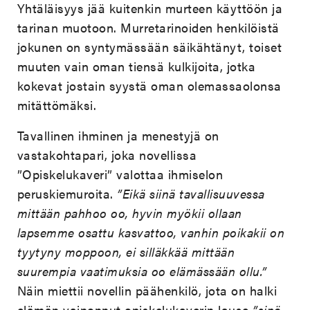
Yhtäläisyys jää kuitenkin murteen käyttöön ja
tarinan muotoon. Murretarinoiden henkilöistä
jokunen on syntymässään säikähtänyt, toiset
muuten vain oman tiensä kulkijoita, jotka
kokevat jostain syystä oman olemassaolonsa
mitättömäksi.
Tavallinen ihminen ja menestyjä on
vastakohtapari, joka novellissa
”Opiskelukaveri” valottaa ihmiselon
peruskiemuroita.
”Eikä siinä tavallisuuvessa
mittään pahhoo oo, hyvin myökii ollaan
lapsemme osattu kasvattoo, vanhin poikakii on
tyytyny moppoon, ei silläkkää mittään
suurempia vaatimuksia oo elämässään ollu.”
Näin miettii novellin päähenkilö, jota on halki
elämän vainonnut opiskelukaverin lause
”sinä