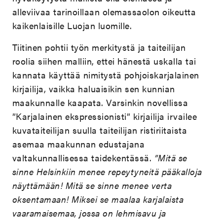
alleviivaa tarinoillaan olemassaolon oikeutta
kaikenlaisille Luojan luomille.
Tiitinen pohtii työn merkitystä ja taiteilijan
roolia siihen malliin, ettei hänestä uskalla tai
kannata käyttää nimitystä pohjoiskarjalainen
kirjailija, vaikka haluaisikin sen kunnian
maakunnalle kaapata. Varsinkin novellissa
”Karjalainen ekspressionisti” kirjailija irvailee
kuvataiteilijan suulla taiteilijan ristiriitaista
asemaa maakunnan edustajana
valtakunnallisessa taidekentässä.
”Mitä se
sinne Helsinkiin menee repeytyneitä pääkalloja
näyttämään! Mitä se sinne menee verta
oksentamaan! Miksei se maalaa karjalaista
vaaramaisemaa, jossa on lehmisavu ja