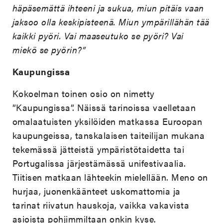
häpäsemättä ihteeni ja sukua, miun pitäis vaan
jaksoo olla keskipisteenä. Miun ympärillähän tää
kaikki pyöri. Vai maaseutuko se pyöri? Vai
miekö se pyörin?”
Kaupungissa
Kokoelman toinen osio on nimetty
”Kaupungissa”. Näissä tarinoissa vaelletaan
omalaatuisten yksilöiden matkassa Euroopan
kaupungeissa, tanskalaisen taiteilijan mukana
tekemässä jätteistä ympäristötaidetta tai
Portugalissa järjestämässä unifestivaalia.
Tiitisen matkaan lähteekin mielellään. Meno on
hurjaa, juonenkäänteet uskomattomia ja
tarinat riivatun hauskoja, vaikka vakavista
asioista pohjimmiltaan onkin kyse.