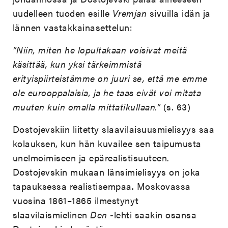
uudelleen tuoden esille
Vremjan
sivuilla idän ja
lännen vastakkainasettelun:
”Niin, miten he lopultakaan voisivat meitä
käsittää, kun yksi tärkeimmistä
erityis
piirteistämme on juuri se, että me emme
ole eurooppalaisia, ja he taas eivät voi
mitata
muuten kuin omalla mittatikullaan.”
(s. 63)
Dostojevskiin liitetty slaavilaisuusmielisyys saa
kolauksen, kun hän kuvailee sen taipumusta
unelmoimiseen ja epärealistisuuteen.
Dostojevskin mukaan länsimielisyys on joka
tapauksessa realistisempaa. Moskovassa
vuosina 1861–1865 ilmestynyt
slaavilaismielinen
Den
-lehti saakin osansa