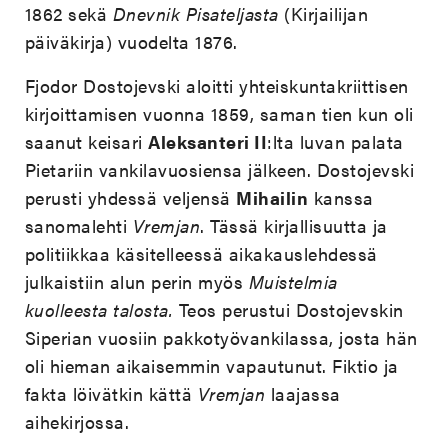
1862 sekä
Dnevnik Pisateljasta
(Kirjailijan
päiväkirja) vuodelta 1876.
Fjodor Dostojevski aloitti yhteiskuntakriittisen
kirjoittamisen vuonna 1859, saman tien kun oli
saanut keisari
Aleksanteri II
:lta luvan palata
Pietariin vankilavuosiensa jälkeen. Dostojevski
perusti yhdessä veljensä
Mihailin
kanssa
sanomalehti
Vremjan
. Tässä kirjallisuutta ja
politiikkaa käsitelleessä aikakauslehdessä
julkaistiin alun perin myös
Muistelmia
kuolleesta talosta.
Teos perustui Dostojevskin
Siperian vuosiin pakkotyövankilassa, josta hän
oli hieman aikaisemmin vapautunut. Fiktio ja
fakta löivätkin kättä
Vremjan
laajassa
aihekirjossa.