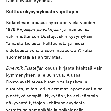
Dostojevskin kynästä.
Kulttuurikysymyksistä viipittäjiin
Kokoelman lopussa hypätään vielä vuoden
1876
Kirjailijan päiväkirjaan
ja maineensa
vakiinnuttaneen Dostojevskin kysymyksiin
”omasta kielestä, kulttuurista ja niiden
sidoksesta venäläiseen maaperään”, kuten
suomentaja asian tiivistää.
Dnevnik Pisateljan
osuus kirjasta käsittää vain
kymmenyksen, alle 30 sivua. Alussa
Dostojevski tekee huomioita lapsista ja
nuorista, miten ”erikoisemmat lapset ovat aina
pidättyväisempiä”. Nykyään yhä selkeämmin
näkyvästä tyttöjen kehittyneisyydestä
verrattuna samanikäisiin poikalapsiin