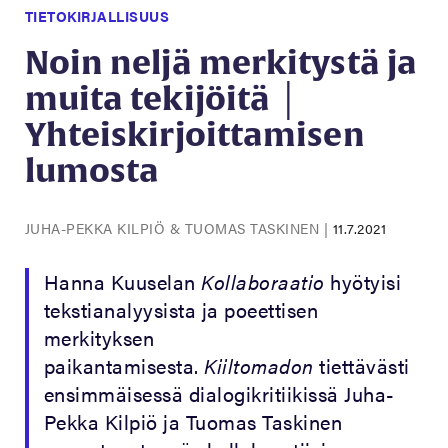
TIETOKIRJALLISUUS
Noin neljä merkitystä ja
muita tekijöitä │
Yhteiskirjoittamisen
lumosta
JUHA-PEKKA KILPIÖ & TUOMAS TASKINEN
|
11.7.2021
Hanna Kuuselan
Kollaboraatio
hyötyisi
tekstianalyysista ja poeettisen
merkityksen
paikantamisesta.
Kiiltomadon
tiettävästi
ensimmäisessä dialogikritiikissä Juha-
Pekka Kilpiö ja Tuomas Taskinen