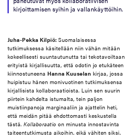
paneutuvat myös kollaboratiivisen
kirjoittamisen syihin ja vallankäyttöihin.
Juha-Pekka Kilpiö:
Suomalaisessa
tutkimuksessa käsitellään niin vähän mitään
kokeellisesti suuntautunutta tai tekotavoiltaan
erityistä kirjallisuutta, että odotin jo etukäteen
kiinnostuneena
Hanna Kuuselan
kirjaa, jossa
huipistuu hänen monivuotinen tutkimuksensa
kirjallisista kollaboraatioista. Luin sen suurin
piirtein kahdelta istumalta, tein paljon
muistiinpanoja marginaaliin ja ajattelin heti,
että meidän pitää ehdottomasti keskustella
tästä.
Kollaboraatio
on minusta innostavinta
taiteentutkimusta aikoihin, eikä vähiten siksi,