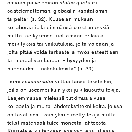
omiaan palvelemaan
status quota
eli
säätelemättömän, globaalin kapitalismin
tarpeita” (s. 32). Kuuselan mukaan
kollaboraatiolla ei sinänsä ole etumerkkiä
mutta ”se kykenee tuottamaan erilaisia
merkityksiä tai vaikutuksia, joita voidaan ja
joita pitää voida tarkastella myös esteettisen
tai moraalisen laadun – hyvyyden ja
huonouden – näkökulmista” (s. 33).
Termi
kollaboraatio
viittaa tässä teksteihin,
joilla on useampi kuin yksi julkilausuttu tekijä.
Laajemmassa mielessä tutkimus sivuaa
kollaasia ja muita lähdetekstitekniikoita, joissa
on tavallisesti vain yksi nimetty tekijä mutta
tekstimateriaali tulee monesta lähteestä.
Kuusela ei kuitenkaan analysoi ensi sijassa