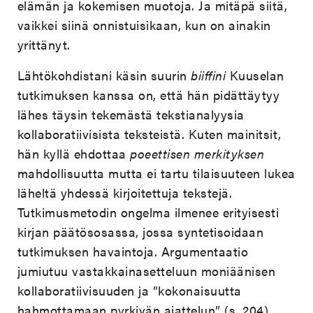
elämän ja kokemisen muotoja. Ja mitäpä siitä,
vaikkei siinä onnistuisikaan, kun on ainakin
yrittänyt.
Lähtökohdistani käsin suurin
biiffini
Kuuselan
tutkimuksen kanssa on, että hän pidättäytyy
lähes täysin tekemästä tekstianalyysia
kollaboratiivisista teksteistä. Kuten mainitsit,
hän kyllä ehdottaa
poeettisen merkityksen
mahdollisuutta mutta ei tartu tilaisuuteen lukea
läheltä yhdessä kirjoitettuja tekstejä.
Tutkimusmetodin ongelma ilmenee erityisesti
kirjan päätösosassa, jossa syntetisoidaan
tutkimuksen havaintoja. Argumentaatio
jumiutuu vastakkainasetteluun moniäänisen
kollaboratiivisuuden ja ”kokonaisuutta
hahmottamaan pyrkivän ajattelun” (s. 204)