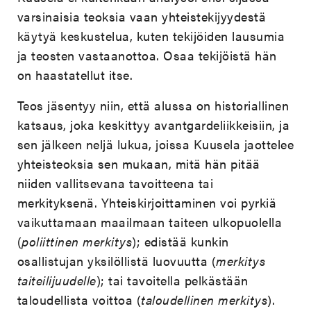
varsinaisia teoksia vaan yhteistekijyydestä
käytyä keskustelua, kuten tekijöiden lausumia
ja teosten vastaanottoa. Osaa tekijöistä hän
on haastatellut itse.
Teos jäsentyy niin, että alussa on historiallinen
katsaus, joka keskittyy avantgardeliikkeisiin, ja
sen jälkeen neljä lukua, joissa Kuusela jaottelee
yhteisteoksia sen mukaan, mitä hän pitää
niiden vallitsevana tavoitteena tai
merkityksenä. Yhteiskirjoittaminen voi pyrkiä
vaikuttamaan maailmaan taiteen ulkopuolella
(
poliittinen merkitys
); edistää kunkin
osallistujan yksilöllistä luovuutta (
merkitys
taiteilijuudelle
); tai tavoitella pelkästään
taloudellista voittoa (
taloudellinen merkitys
).