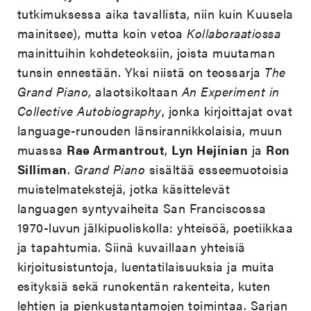
tutkimuksessa aika tavallista, niin kuin Kuusela
mainitsee), mutta koin vetoa
Kollaboraatiossa
mainittuihin kohdeteoksiin, joista muutaman
tunsin ennestään. Yksi niistä on teossarja
The
Grand Piano
, alaotsikoltaan
An Experiment in
Collective Autobiography
, jonka kirjoittajat ovat
language-runouden länsirannikkolaisia, muun
muassa
Rae Armantrout
,
Lyn Hejinian
ja
Ron
Silliman
.
Grand Piano
sisältää esseemuotoisia
muistelmatekstejä, jotka käsittelevät
languagen syntyvaiheita San Franciscossa
1970-luvun jälkipuoliskolla: yhteisöä, poetiikkaa
ja tapahtumia. Siinä kuvaillaan yhteisiä
kirjoitusistuntoja, luentatilaisuuksia ja muita
esityksiä sekä runokentän rakenteita, kuten
lehtien ja pienkustantamojen toimintaa. Sarjan