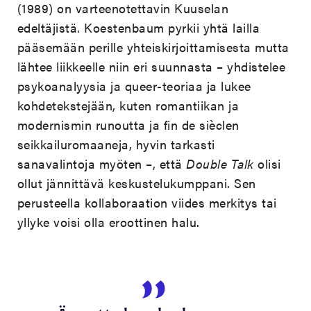
(1989) on varteenotettavin Kuuselan
edeltäjistä. Koestenbaum pyrkii yhtä lailla
pääsemään perille yhteiskirjoittamisesta mutta
lähtee liikkeelle niin eri suunnasta – yhdistelee
psykoanalyysia ja queer-teoriaa ja lukee
kohdetekstejään, kuten romantiikan ja
modernismin runoutta ja fin de sièclen
seikkailuromaaneja, hyvin tarkasti
sanavalintoja myöten –, että
Double Talk
olisi
ollut jännittävä keskustelukumppani. Sen
perusteella kollaboraation viides merkitys tai
yllyke voisi olla eroottinen halu.