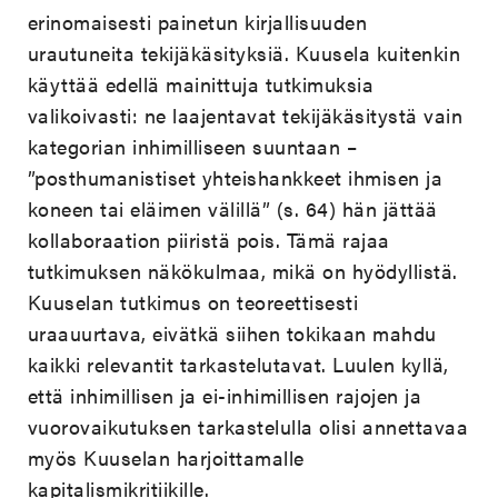
erinomaisesti painetun kirjallisuuden
urautuneita tekijäkäsityksiä. Kuusela kuitenkin
käyttää edellä mainittuja tutkimuksia
valikoivasti: ne laajentavat tekijäkäsitystä vain
kategorian inhimilliseen suuntaan –
”posthumanistiset yhteishankkeet ihmisen ja
koneen tai eläimen välillä” (s. 64) hän jättää
kollaboraation piiristä pois. Tämä rajaa
tutkimuksen näkökulmaa, mikä on hyödyllistä.
Kuuselan tutkimus on teoreettisesti
uraauurtava, eivätkä siihen tokikaan mahdu
kaikki relevantit tarkastelutavat. Luulen kyllä,
että inhimillisen ja ei-inhimillisen rajojen ja
vuorovaikutuksen tarkastelulla olisi annettavaa
myös Kuuselan harjoittamalle
kapitalismikritiikille.