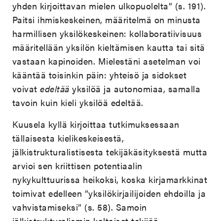
yhden kirjoittavan mielen ulkopuolelta” (s. 191).
Paitsi ihmiskeskeinen, määritelmä on minusta
harmillisen yksilökeskeinen: kollaboratiivisuus
määritellään yksilön kieltämisen kautta tai sitä
vastaan kapinoiden. Mielestäni asetelman voi
kääntää toisinkin päin: yhteisö ja sidokset
voivat
edeltää
yksilöä ja autonomiaa, samalla
tavoin kuin kieli yksilöä edeltää.
Kuusela kyllä kirjoittaa tutkimuksessaan
tällaisesta kielikeskeisestä,
jälkistrukturalistisesta tekijäkäsityksestä mutta
arvioi sen kriittisen potentiaalin
nykykulttuurissa heikoksi, koska kirjamarkkinat
toimivat edelleen ”yksilökirjailijoiden ehdoilla ja
vahvistamiseksi” (s. 58). Samoin
jälkistrukturalismin kaltaiset tekijää