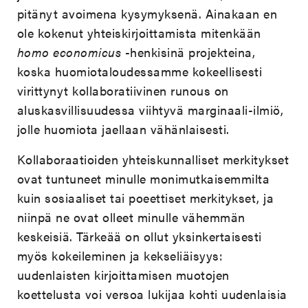
pitänyt avoimena kysymyksenä. Ainakaan en
ole kokenut yhteiskirjoittamista mitenkään
homo economicus
-henkisinä projekteina,
koska huomiotaloudessamme kokeellisesti
virittynyt kollaboratiivinen runous on
aluskasvillisuudessa viihtyvä marginaali-ilmiö,
jolle huomiota jaellaan vähänlaisesti.
Kollaboraatioiden yhteiskunnalliset merkitykset
ovat tuntuneet minulle monimutkaisemmilta
kuin sosiaaliset tai poeettiset merkitykset, ja
niinpä ne ovat olleet minulle vähemmän
keskeisiä. Tärkeää on ollut yksinkertaisesti
myös kokeileminen ja kekseliäisyys:
uudenlaisten kirjoittamisen muotojen
koettelusta voi versoa lukijaa kohti uudenlaisia