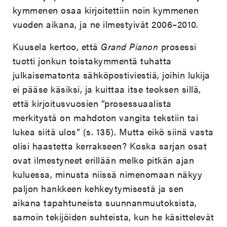
kymmenen osaa kirjoitettiin noin kymmenen
vuoden aikana, ja ne ilmestyivät 2006–2010.
Kuusela kertoo, että
Grand Pianon
prosessi
tuotti jonkun toistakymmentä tuhatta
julkaisematonta sähköpostiviestiä, joihin lukija
ei pääse käsiksi, ja kuittaa itse teoksen sillä,
että kirjoitusvuosien ”prosessuaalista
merkitystä on mahdoton vangita tekstiin tai
lukea siitä ulos” (s. 135). Mutta eikö siinä vasta
olisi haastetta kerrakseen? Koska sarjan osat
ovat ilmestyneet erillään melko pitkän ajan
kuluessa, minusta niissä nimenomaan näkyy
paljon hankkeen kehkeytymisestä ja sen
aikana tapahtuneista suunnanmuutoksista,
samoin tekijöiden suhteista, kun he käsittelevät