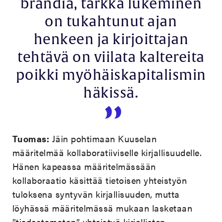
brändiä, tarkka lukeminen
on tukahtunut ajan
henkeen ja kirjoittajan
tehtävä on viilata kaltereita
poikki myöhäiskapitalismin
häkissä.
Tuomas:
Jäin pohtimaan Kuuselan
määritelmää kollaboratiiviselle kirjallisuudelle.
Hänen kapeassa määritelmässään
kollaboraatio käsittää tietoisen yhteistyön
tuloksena syntyvän kirjallisuuden, mutta
löyhässä määritelmässä mukaan lasketaan
”tiedostamaton” yhteistyö kirjallisten