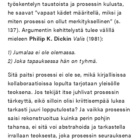
työskentelyn taustoista ja prosessin kulusta,
he saavat ”vapaat kädet määritellä, miksi ja
miten prosessi on ollut merkityksellinen” (s.
137). Argumentin kehittelystä tulee välillä
mieleen
Philip K. Dickin
Valis
(1981):
1) Jumalaa ei ole olemassa.
2) Joka tapauksessa hän on tyhmä.
Sitä paitsi prosessi ei ole se, mikä kirjallisissa
kollaboraatioissa lopulta tarjotaan yleisölle
teoksena. Jos tekijät itse juhlivat prosessin
tärkeyttä, eikö silloin olisi kriittisempää lukea
tarkasti juuri lopputulosta? Ja vaikka prosessin
saisi rekonstruoitua kuinka perin pohjin
tahansa, ei sitä voi abstrahoida ja tarkastella
irrallaan teoksesta, joka prosessin seurauksena