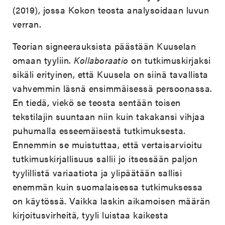
(2019
), jossa Kokon teosta analysoidaan luvun
verran.
Teorian signeerauksista päästään Kuuselan
omaan tyyliin.
Kollaboraatio
on tutkimuskirjaksi
sikäli erityinen, että Kuusela on siinä tavallista
vahvemmin läsnä ensimmäisessä persoonassa.
En tiedä, viekö se teosta sentään toisen
tekstilajin suuntaan niin kuin takakansi vihjaa
puhumalla esseemäisestä tutkimuksesta.
Ennemmin se muistuttaa, että vertaisarvioitu
tutkimuskirjallisuus sallii jo itsessään paljon
tyylillistä variaatiota ja ylipäätään sallisi
enemmän kuin suomalaisessa tutkimuksessa
on käytössä. Vaikka laskin aikamoisen määrän
kirjoitusvirheitä, tyyli luistaa kaikesta