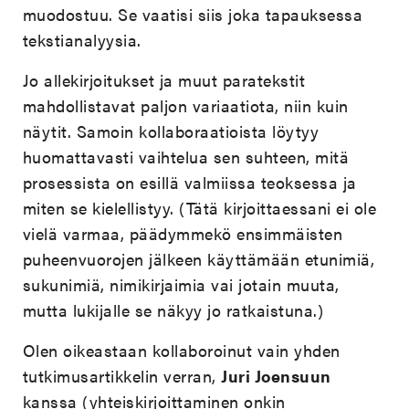
muodostuu. Se vaatisi siis joka tapauksessa
tekstianalyysia.
Jo allekirjoitukset ja muut paratekstit
mahdollistavat paljon variaatiota, niin kuin
näytit. Samoin kollaboraatioista löytyy
huomattavasti vaihtelua sen suhteen, mitä
prosessista on esillä valmiissa teoksessa ja
miten se kielellistyy. (Tätä kirjoittaessani ei ole
vielä varmaa, päädymmekö ensimmäisten
puheenvuorojen jälkeen käyttämään etunimiä,
sukunimiä, nimikirjaimia vai jotain muuta,
mutta lukijalle se näkyy jo ratkaistuna.)
Olen oikeastaan kollaboroinut vain yhden
tutkimusartikkelin verran,
Juri Joensuun
kanssa (yhteiskirjoittaminen onkin