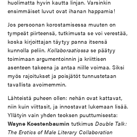
huolimatta hyvin kautta linjan. Varsinkin
ensimmäiset luvut ovat ihanan happamia!
Jos persoonan korostamisessa muuten on
tympeät piirteensä, tutkimusta se voi verestää,
koska kirjoittajan täytyy panna itsensä
kunnolla peliin.
Kollaboraatiossa
se päätyy
toimimaan argumentoinnin ja kriittisen
asenteen takeena ja antaa niille voimaa. Siksi
myös rajoitukset ja poisjätöt tunnustetaan
tavallista avoimemmin.
Lähteistä puheen ollen: nehän ovat kattavat,
niin kuin viittasit, ja innostavat lukemaan lisää.
Yllätyin vain yhden teoksen puuttumisesta:
Wayne Koestenbaumin
tutkimus
Double Talk:
The Erotics of Male Literary Collaboration