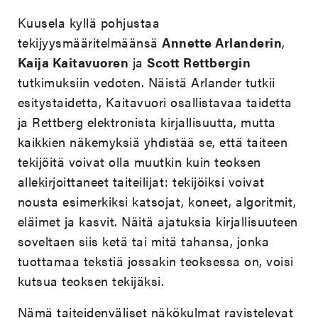
Kuusela kyllä pohjustaa
tekijyysmääritelmäänsä
Annette Arlanderin
,
Kaija Kaitavuoren
ja
Scott Rettbergin
tutkimuksiin vedoten. Näistä Arlander tutkii
esitystaidetta, Kaitavuori osallistavaa taidetta
ja Rettberg elektronista kirjallisuutta, mutta
kaikkien näkemyksiä yhdistää se, että taiteen
tekijöitä voivat olla muutkin kuin teoksen
allekirjoittaneet taiteilijat: tekijöiksi voivat
nousta esimerkiksi katsojat, koneet, algoritmit,
eläimet ja kasvit. Näitä ajatuksia kirjallisuuteen
soveltaen siis ketä tai mitä tahansa, jonka
tuottamaa tekstiä jossakin teoksessa on, voisi
kutsua teoksen tekijäksi.
Nämä taiteidenväliset näkökulmat ravistelevat