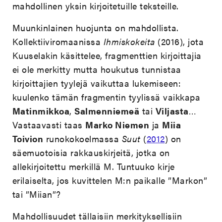
mahdollinen yksin kirjoitetuille teksteille.
Muunkinlainen huojunta on mahdollista.
Kollektiiviromaanissa
Ihmiskokeita
(2016), jota
Kuuselakin käsittelee, fragmenttien kirjoittajia
ei ole merkitty mutta houkutus tunnistaa
kirjoittajien tyylejä vaikuttaa lukemiseen:
kuulenko tämän fragmentin tyylissä vaikkapa
Matinmikkoa
,
Salmenniemeä
tai
Viljasta
…
Vastaavasti taas
Marko Niemen
ja
Miia
Toivion
runokokoelmassa
Suut
(
2012
) on
säemuotoisia rakkauskirjeitä, jotka on
allekirjoitettu merkillä M. Tuntuuko kirje
erilaiselta, jos kuvittelen M:n paikalle ”Markon”
tai ”Miian”?
Mahdollisuudet tällaisiin merkityksellisiin