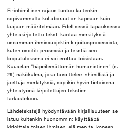
Ei-inhimillisen rajaus tuntuu kuitenkin
sopivammalta kollaboraation kapeaan kuin
laajaan määritelmään. Edellisessä tapauksessa
yhteiskirjoitettu teksti kantaa merkityksiä
useamman ihmissubjektin kirjoitusprosessista,
kuten osoitit: prosessia ja tekstiä sen
lopputuloksena ei voi erottaa toisistaan.
Kuuselan ”häpeilemättömän humanistinen” (s.
29) näkökulma, joka tavoittelee inhimillisiä ja
jaettuja merkityksiä, sopiikin hyvin tietoisena
yhteistyönä kirjoitettujen tekstien
tarkasteluun.
Lähdetekstejä hyödyntävään kirjallisuuteen se
istuu kuitenkin huonommin: käyttääpä
kirjoittaja toisen ihmisen, eläimen tai koneen