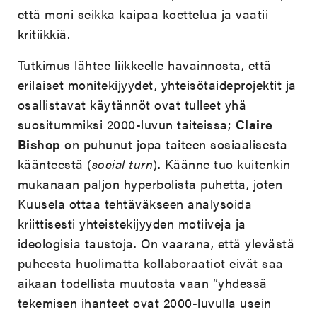
että moni seikka kaipaa koettelua ja vaatii
kritiikkiä.
Tutkimus lähtee liikkeelle havainnosta, että
erilaiset monitekijyydet, yhteisötaideprojektit ja
osallistavat käytännöt ovat tulleet yhä
suositummiksi 2000-luvun taiteissa;
Claire
Bishop
on puhunut jopa taiteen sosiaalisesta
käänteestä (
social turn
). Käänne tuo kuitenkin
mukanaan paljon hyperbolista puhetta, joten
Kuusela ottaa tehtäväkseen analysoida
kriittisesti yhteistekijyyden motiiveja ja
ideologisia taustoja. On vaarana, että ylevästä
puheesta huolimatta kollaboraatiot eivät saa
aikaan todellista muutosta vaan ”yhdessä
tekemisen ihanteet ovat 2000-luvulla usein