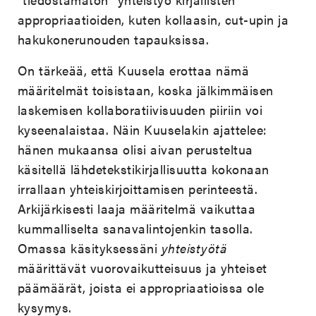
appropriaatioiden, kuten kollaasin, cut-upin ja
hakukonerunouden tapauksissa.
On tärkeää, että Kuusela erottaa nämä
määritelmät toisistaan, koska jälkimmäisen
laskemisen kollaboratiivisuuden piiriin voi
kyseenalaistaa. Näin Kuuselakin ajattelee:
hänen mukaansa olisi aivan perusteltua
käsitellä lähdetekstikirjallisuutta kokonaan
irrallaan yhteiskirjoittamisen perinteestä.
Arkijärkisesti laaja määritelmä vaikuttaa
kummalliselta sanavalintojenkin tasolla.
Omassa käsityksessäni
yhteistyötä
määrittävät vuorovaikutteisuus ja yhteiset
päämäärät, joista ei appropriaatioissa ole
kysymys.