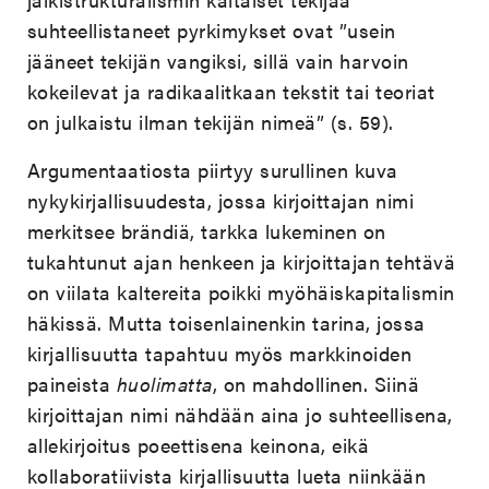
suhteellistaneet pyrkimykset ovat ”usein
jääneet tekijän vangiksi, sillä vain harvoin
kokeilevat ja radikaalitkaan tekstit tai teoriat
on julkaistu ilman tekijän nimeä” (s. 59).
Argumentaatiosta piirtyy surullinen kuva
nykykirjallisuudesta, jossa kirjoittajan nimi
merkitsee brändiä, tarkka lukeminen on
tukahtunut ajan henkeen ja kirjoittajan tehtävä
on viilata kaltereita poikki myöhäiskapitalismin
häkissä. Mutta toisenlainenkin tarina, jossa
kirjallisuutta tapahtuu myös markkinoiden
paineista
huolimatta
, on mahdollinen. Siinä
kirjoittajan nimi nähdään aina jo suhteellisena,
allekirjoitus poeettisena keinona, eikä
kollaboratiivista kirjallisuutta lueta niinkään