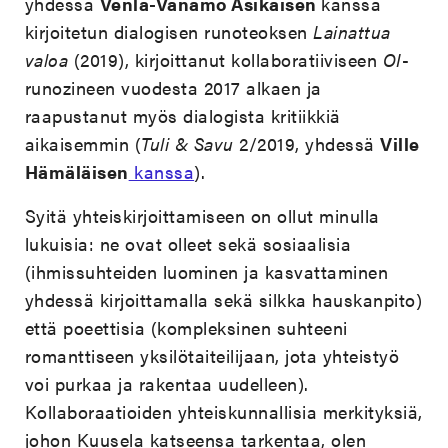
yhdessä
Venla-Vanamo Asikaisen
kanssa
kirjoitetun dialogisen runoteoksen
Lainattua
valoa
(2019), kirjoittanut kollaboratiiviseen
OI
-
runozineen vuodesta 2017 alkaen ja
raapustanut myös dialogista kritiikkiä
aikaisemmin (
Tuli & Savu
2/2019, yhdessä
Ville
Hämäläisen
kanssa
).
Syitä yhteiskirjoittamiseen on ollut minulla
lukuisia: ne ovat olleet sekä sosiaalisia
(ihmissuhteiden luominen ja kasvattaminen
yhdessä kirjoittamalla sekä silkka hauskanpito)
että poeettisia (kompleksinen suhteeni
romanttiseen yksilötaiteilijaan, jota yhteistyö
voi purkaa ja rakentaa uudelleen).
Kollaboraatioiden yhteiskunnallisia merkityksiä,
johon Kuusela katseensa tarkentaa, olen