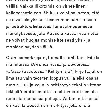
välillä, vaikka dikotomia on virheellinen:
kollaboraatioiden lähiluku voisi paljastaa, että
ne eivät ole yksiselitteisen moniäänisiä siinä
jälkistrukturalistisessa tai postmodernissa
merkityksessä, jota Kuusela kuvaa, vaan että
ne voivat huojua moniselitteisesti yksi- ja
moniäänisyyden välillä.
Otan esimerkkejä nyt omalta tontiltani. Edellä
mainituissa
OI
-runozinessä ja
Lainatussa
valossa
(osastossa ”Kiihtymisiä”) kirjoittajat on
ilmaistu vain teosten loppusivuilla eikä osana
runoja. Lukija voi siis heittäytyä tekstin virtaan
tekijöitä erottelematta tai sitten erottelemalla
runoista itsenäisiä puhujia. Väitän, että tässä
on käsillä poeettinen merkitys, joka ei ole