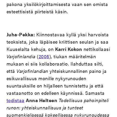
pakona yksilökirjoittamisesta vaan sen omista
esteettisistä piirteistä käsin.
Juha-Pekka:
Kiinnostavaa kyllä yksi harvoista
teoksista, joka läpäisee kriittisen seulan ja saa
Kuuselalta kehuja, on
Karri Kokon
nettikollaasi
Varjofinlandia
(
2005
), tiukan määritelmän
mukaan ei siis kollaboraatio. Ilahduttaa silti,
että
Varjofinlandian
yhteiskunnallinen paino ja
esikuvallisuus monille nykyrunouden
suuntauksille on hiljalleen tunnistettu ja että
vastaanotto on edelleen käynnissä. Samasta
todistaa
Anna Helteen
Todellisuus pahoinpiteli
runon: yhteiskunnallisuus ja tunteet
suomenkielisessä kokeellisessa nykyrunoudessa