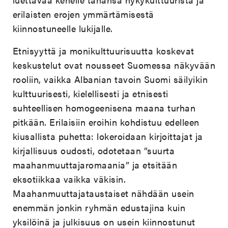
erilaisten erojen ymmärtämisestä
kiinnostuneelle lukijalle.
Etnisyyttä ja monikulttuurisuutta koskevat
keskustelut ovat nousseet Suomessa näkyvään
rooliin, vaikka Albanian tavoin Suomi säilyikin
kulttuurisesti, kielellisesti ja etnisesti
suhteellisen homogeenisena maana turhan
pitkään. Erilaisiin eroihin kohdistuu edelleen
kiusallista puhetta: lokeroidaan kirjoittajat ja
kirjallisuus oudosti, odotetaan ”suurta
maahanmuuttajaromaania” ja etsitään
eksotiikkaa vaikka väkisin.
Maahanmuuttajataustaiset nähdään usein
enemmän jonkin ryhmän edustajina kuin
yksilöinä ja julkisuus on usein kiinnostunut