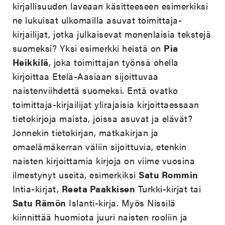
kirjallisuuden laveaan käsitteeseen esimerkiksi
ne lukuisat ulkomailla asuvat toimittaja-
kirjailijat, jotka julkaisevat monenlaisia tekstejä
suomeksi? Yksi esimerkki heistä on
Pia
Heikkilä
, joka toimittajan työnsä ohella
kirjoittaa Etelä-Aasiaan sijoittuvaa
naistenviihdettä suomeksi. Entä ovatko
toimittaja-kirjailijat ylirajaisia kirjoittaessaan
tietokirjoja maista, joissa asuvat ja elävät?
Jonnekin tietokirjan, matkakirjan ja
omaelämäkerran väliin sijoittuvia, etenkin
naisten kirjoittamia kirjoja on viime vuosina
ilmestynyt useita, esimerkiksi
Satu Rommin
Intia-kirjat,
Reeta Paakkisen
Turkki-kirjat tai
Satu Rämön
Islanti-kirja. Myös Nissilä
kiinnittää huomiota juuri naisten rooliin ja