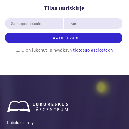
Tilaa uutiskirje
TILAA UUTISKIRJE
Olen lukenut ja hyväksyn
tietosuojaselosteen
Lukukeskus ry.