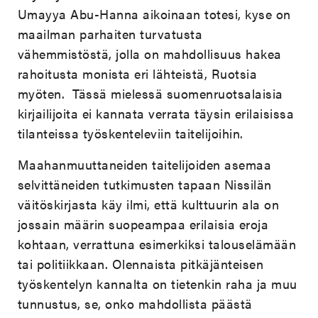
Umayya Abu-Hanna aikoinaan totesi, kyse on
maailman parhaiten turvatusta
vähemmistöstä, jolla on mahdollisuus hakea
rahoitusta monista eri lähteistä, Ruotsia
myöten. Tässä mielessä suomenruotsalaisia
kirjailijoita ei kannata verrata täysin erilaisissa
tilanteissa työskenteleviin taitelijoihin.
Maahanmuuttaneiden taitelijoiden asemaa
selvittäneiden tutkimusten tapaan Nissilän
väitöskirjasta käy ilmi, että kulttuurin ala on
jossain määrin suopeampaa erilaisia eroja
kohtaan, verrattuna esimerkiksi talouselämään
tai politiikkaan. Olennaista pitkäjänteisen
työskentelyn kannalta on tietenkin raha ja muu
tunnustus, se, onko mahdollista päästä