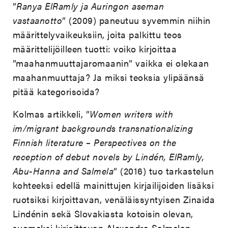
”
Ranya ElRamly ja Auringon aseman
vastaanotto
” (2009) paneutuu syvemmin niihin
määrittelyvaikeuksiin, joita palkittu teos
määrittelijöilleen tuotti: voiko kirjoittaa
”maahanmuuttajaromaanin” vaikka ei olekaan
maahanmuuttaja? Ja miksi teoksia ylipäänsä
pitää kategorisoida?
Kolmas artikkeli, ”
Women writers with
im/migrant backgrounds transnationalizing
Finnish literature – Perspectives on the
reception of debut novels by Lindén, ElRamly,
Abu-Hanna and Salmela
” (2016) tuo tarkastelun
kohteeksi edellä mainittujen kirjailijoiden lisäksi
ruotsiksi kirjoittavan, venäläissyntyisen Zinaida
Lindénin sekä Slovakiasta kotoisin olevan,
suomeksi kirjoittavan Alexandra Salmelan.