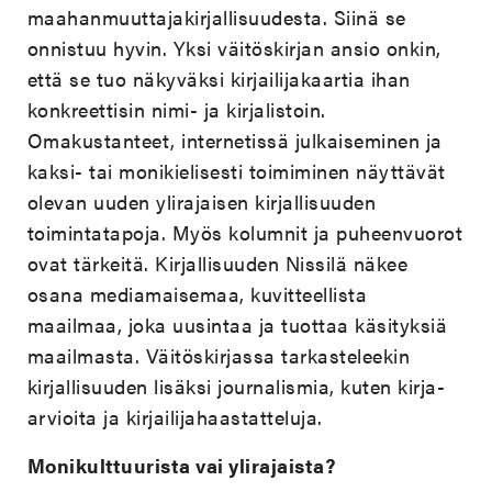
maahanmuuttajakirjallisuudesta. Siinä se
onnistuu hyvin. Yksi väitöskirjan ansio onkin,
että se tuo näkyväksi kirjailijakaartia ihan
konkreettisin nimi- ja kirjalistoin.
Omakustanteet, internetissä julkaiseminen ja
kaksi- tai monikielisesti toimiminen näyttävät
olevan uuden ylirajaisen kirjallisuuden
toimintatapoja. Myös kolumnit ja puheenvuorot
ovat tärkeitä. Kirjallisuuden Nissilä näkee
osana mediamaisemaa, kuvitteellista
maailmaa, joka uusintaa ja tuottaa käsityksiä
maailmasta. Väitöskirjassa tarkasteleekin
kirjallisuuden lisäksi journalismia, kuten kirja-
arvioita ja kirjailijahaastatteluja.
Monikulttuurista vai ylirajaista?