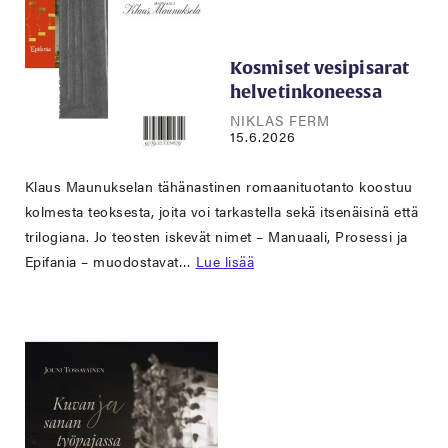
Kosmiset vesipisarat
helvetinkoneessa
NIKLAS FERM
15.6.2026
Klaus Maunukselan tähänastinen romaanituotanto koostuu
kolmesta teoksesta, joita voi tarkastella sekä itsenäisinä että
trilogiana. Jo teosten iskevät nimet – Manuaali, Prosessi ja
Epifania – muodostavat…
Lue lisää