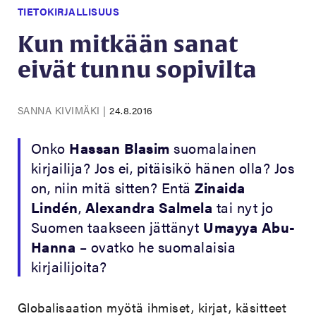
TIETOKIRJALLISUUS
Kun mitkään sanat
eivät tunnu sopivilta
SANNA KIVIMÄKI
|
24.8.2016
Onko
Hassan Blasim
suomalainen
kirjailija? Jos ei, pitäisikö hänen olla? Jos
on, niin mitä sitten? Entä
Zinaida
Lindén
,
Alexandra Salmela
tai nyt jo
Suomen taakseen jättänyt
Umayya Abu-
Hanna
– ovatko he suomalaisia
kirjailijoita?
Globalisaation myötä ihmiset, kirjat, käsitteet