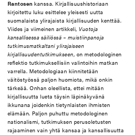
Rantosen
kanssa. Kirjallisuushistoriaan
kirjoitettu luku esittelee yleisesti uutta
suomalaista ylirajaista kirjallisuuden kenttää.
Viides ja viimeinen artikkeli,
Vuotoja
kansallisessa säiliössä – muistiinpanoja
tutkimusmatkaltani ylirajaiseen
kirjallisuudentutkimukseen
, on metodologinen
reflektio tutkimuksellisiin valintoihin matkan
varrella. Metodologiaan kiinnitetään
väitöstyössä paljon huomiota, mikä onkin
tärkeää. Onhan oleellista, ettei mitään
kirjallisuutta lueta täysin läpinäkyvänä
ikkunana joidenkin tietynlaisten ihmisten
elämään. Paljon puhuttu metodologinen
nationalismi, tutkimuksen perusoletusten
rajaaminen vain yhtä kansaa ja kansallisuutta