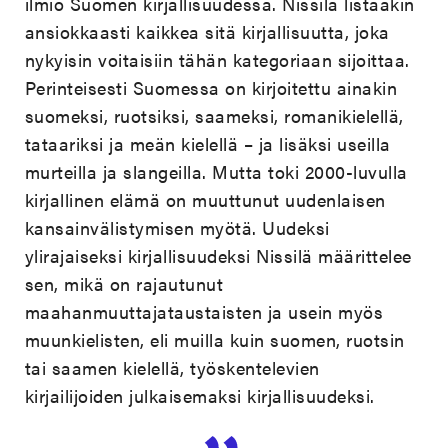
ilmiö Suomen kirjallisuudessa. Nissilä listaakin
ansiokkaasti kaikkea sitä kirjallisuutta, joka
nykyisin voitaisiin tähän kategoriaan sijoittaa.
Perinteisesti Suomessa on kirjoitettu ainakin
suomeksi, ruotsiksi, saameksi, romanikielellä,
tataariksi ja meän kielellä – ja lisäksi useilla
murteilla ja slangeilla. Mutta toki 2000-luvulla
kirjallinen elämä on muuttunut uudenlaisen
kansainvälistymisen myötä. Uudeksi
ylirajaiseksi kirjallisuudeksi Nissilä määrittelee
sen, mikä on rajautunut
maahanmuuttajataustaisten ja usein myös
muunkielisten, eli muilla kuin suomen, ruotsin
tai saamen kielellä, työskentelevien
kirjailijoiden julkaisemaksi kirjallisuudeksi.