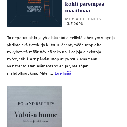
kohti parempaa
maailmaa
MIRVA HELENIUS
13.7.2026
Taideperustaisia ja yhteiskuntatieteellisiä lähestymistapoja
yhdistelevä tietokirja kutsuu lähestymään utopioita
nykyhetkeä määrittävinä tekoina. Laajoja aineistoja
hyödyntävä Arkipäivän utopiat pyrkii kuvaamaan
vaihtoehtoisten elämäntapojen ja yhteisöjen
mahdollisuuksia. Miten…
Lue lisää