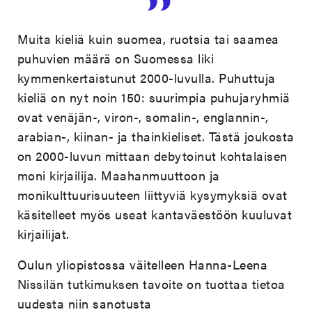
Muita kieliä kuin suomea, ruotsia tai saamea
puhuvien määrä on Suomessa liki
kymmenkertaistunut 2000-luvulla. Puhuttuja
kieliä on nyt noin 150: suurimpia puhujaryhmiä
ovat venäjän-, viron-, somalin-, englannin-,
arabian-, kiinan- ja thainkieliset. Tästä joukosta
on 2000-luvun mittaan debytoinut kohtalaisen
moni kirjailija. Maahanmuuttoon ja
monikulttuurisuuteen liittyviä kysymyksiä ovat
käsitelleet myös useat kantaväestöön kuuluvat
kirjailijat.
Oulun yliopistossa väitelleen Hanna-Leena
Nissilän tutkimuksen tavoite on tuottaa tietoa
uudesta niin sanotusta