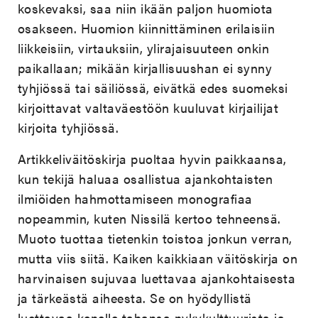
koskevaksi, saa niin ikään paljon huomiota
osakseen. Huomion kiinnittäminen erilaisiin
liikkeisiin, virtauksiin, ylirajaisuuteen onkin
paikallaan; mikään kirjallisuushan ei synny
tyhjiössä tai säiliössä, eivätkä edes suomeksi
kirjoittavat valtaväestöön kuuluvat kirjailijat
kirjoita tyhjiössä.
Artikkeliväitöskirja puoltaa hyvin paikkaansa,
kun tekijä haluaa osallistua ajankohtaisten
ilmiöiden hahmottamiseen monografiaa
nopeammin, kuten Nissilä kertoo tehneensä.
Muoto tuottaa tietenkin toistoa jonkun verran,
mutta viis siitä. Kaiken kaikkiaan väitöskirja on
harvinaisen sujuvaa luettavaa ajankohtaisesta
ja tärkeästä aiheesta. Se on hyödyllistä
luettavaa kenelle tahansa nykykulttuurista ja