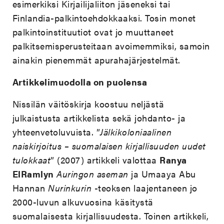
esimerkiksi Kirjailijaliiton jäseneksi tai
Finlandia-palkintoehdokkaaksi. Tosin monet
palkintoinstituutiot ovat jo muuttaneet
palkitsemisperusteitaan avoimemmiksi, samoin
ainakin pienemmät apurahajärjestelmät.
Artikkelimuodolla on puolensa
Nissilän väitöskirja koostuu neljästä
julkaistusta artikkelista sekä johdanto- ja
yhteenvetoluvuista. ”
Jälkikoloniaalinen
naiskirjoitus – suomalaisen kirjallisuuden uudet
tulokkaat
” (2007) artikkeli valottaa
Ranya
ElRamlyn
Auringon aseman
ja Umaaya Abu
Hannan
Nurinkurin
-teoksen laajentaneen jo
2000-luvun alkuvuosina käsitystä
suomalaisesta kirjallisuudesta. Toinen artikkeli,