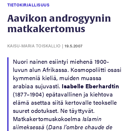
TIETOKIRJALLISUUS
Aavikon androgyynin
matkakertomus
KAISU-MARIA TOISKALLIO
|
19.5.2007
Nuori nainen esiintyi miehenä 1900-
luvun alun Afrikassa. Kosmopoliitti osasi
kymmeniä kieliä, muiden muassa
arabiaa sujuvasti.
Isabelle Eberhardtin
(1877–1904) epätavallinen ja kiehtova
elämä asettaa siitä kertovalle teokselle
suuret odotukset. Ne täyttyvät.
Matkakertomuskokoelma
Islamin
siimeksessä
(
Dans l’ombre chaude de