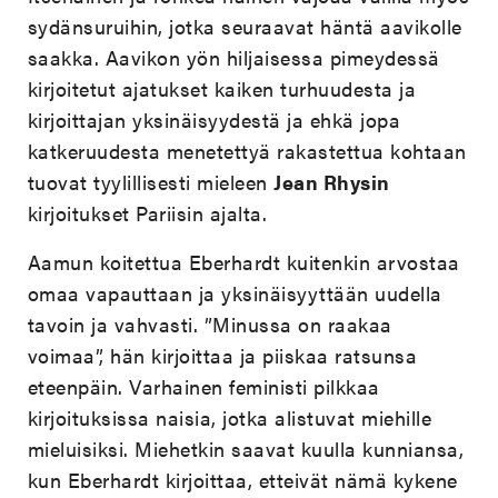
sydänsuruihin, jotka seuraavat häntä aavikolle
saakka. Aavikon yön hiljaisessa pimeydessä
kirjoitetut ajatukset kaiken turhuudesta ja
kirjoittajan yksinäisyydestä ja ehkä jopa
katkeruudesta menetettyä rakastettua kohtaan
tuovat tyylillisesti mieleen
Jean Rhysin
kirjoitukset Pariisin ajalta.
Aamun koitettua Eberhardt kuitenkin arvostaa
omaa vapauttaan ja yksinäisyyttään uudella
tavoin ja vahvasti. ”Minussa on raakaa
voimaa”, hän kirjoittaa ja piiskaa ratsunsa
eteenpäin. Varhainen feministi pilkkaa
kirjoituksissa naisia, jotka alistuvat miehille
mieluisiksi. Miehetkin saavat kuulla kunniansa,
kun Eberhardt kirjoittaa, etteivät nämä kykene