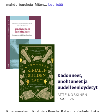
mahdollisuuksia. Miten…
Lue lisää
Kadonneet,
unohtuneet ja
uudelleenlöydetyt
ATTE KOSKINEN
27.3.2026
Kirjallisuudentutkijat Sari Kivistö, Katariina Kärkelä, Erika