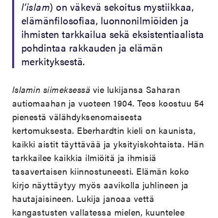
l’islam
) on väkevä sekoitus mystiikkaa,
elämänfilosofiaa, luonnonilmiöiden ja
ihmisten tarkkailua sekä eksistentiaalista
pohdintaa rakkauden ja elämän
merkityksestä.
Islamin siimeksessä
vie lukijansa Saharan
autiomaahan ja vuoteen 1904. Teos koostuu 54
pienestä välähdyksenomaisesta
kertomuksesta. Eberhardtin kieli on kaunista,
kaikki aistit täyttävää ja yksityiskohtaista. Hän
tarkkailee kaikkia ilmiöitä ja ihmisiä
tasavertaisen kiinnostuneesti. Elämän koko
kirjo näyttäytyy myös aavikolla juhlineen ja
hautajaisineen. Lukija janoaa vettä
kangastusten vallatessa mielen, kuuntelee