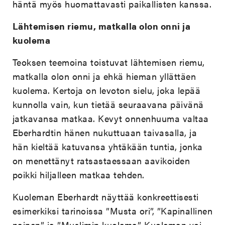
häntä myös huomattavasti paikallisten kanssa.
Lähtemisen riemu, matkalla olon onni ja
kuolema
Teoksen teemoina toistuvat lähtemisen riemu,
matkalla olon onni ja ehkä hieman yllättäen
kuolema. Kertoja on levoton sielu, joka lepää
kunnolla vain, kun tietää seuraavana päivänä
jatkavansa matkaa. Kevyt onnenhuuma valtaa
Eberhardtin hänen nukuttuaan taivasalla, ja
hän kieltää katuvansa yhtäkään tuntia, jonka
on menettänyt ratsastaessaan aavikoiden
poikki hiljalleen matkaa tehden.
Kuoleman Eberhardt näyttää konkreettisesti
esimerkiksi tarinoissa ”Musta ori”, ”Kapinallinen
nainen” ja ”Muslimin kuolema”. Kuoleman voi