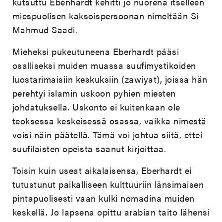
kutsuttu Ebenhardt kehitti jo nuorena itselleen
miespuolisen kaksoispersoonan nimeltään Si
Mahmud Saadi.
Mieheksi pukeutuneena Eberhardt pääsi
osalliseksi muiden muassa suufimystikoiden
luostarimaisiin keskuksiin (zawiyat), joissa hän
perehtyi islamin uskoon pyhien miesten
johdatuksella. Uskonto ei kuitenkaan ole
teoksessa keskeisessä osassa, vaikka nimestä
voisi näin päätellä. Tämä voi johtua siitä, ettei
suufilaisten opeista saanut kirjoittaa.
Toisin kuin useat aikalaisensa, Eberhardt ei
tutustunut paikalliseen kulttuuriin länsimaisen
pintapuolisesti vaan kulki nomadina muiden
keskellä. Jo lapsena opittu arabian taito lähensi