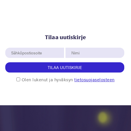
Tilaa uutiskirje
TILAA UUTISKIRJE
Olen lukenut ja hyväksyn
tietosuojaselosteen