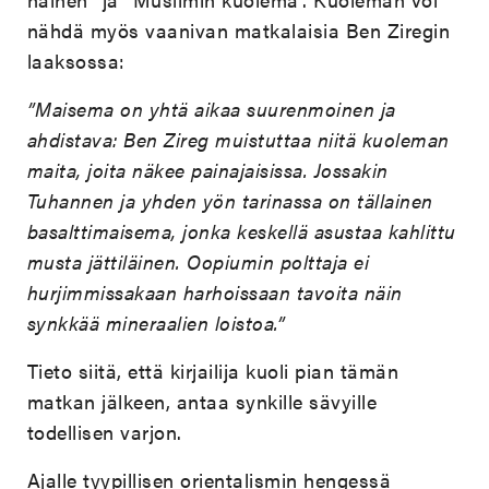
nähdä myös vaanivan matkalaisia Ben Ziregin
laaksossa:
”Maisema on yhtä aikaa suurenmoinen ja
ahdistava: Ben Zireg muistuttaa niitä kuoleman
maita, joita näkee painajaisissa. Jossakin
Tuhannen ja yhden yön tarinassa on tällainen
basalttimaisema, jonka keskellä asustaa kahlittu
musta jättiläinen. Oopiumin polttaja ei
hurjimmissakaan harhoissaan tavoita näin
synkkää mineraalien loistoa.”
Tieto siitä, että kirjailija kuoli pian tämän
matkan jälkeen, antaa synkille sävyille
todellisen varjon.
Ajalle tyypillisen orientalismin hengessä