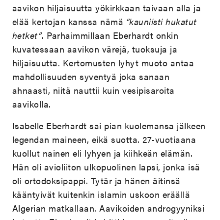
aavikon hiljaisuutta yökirkkaan taivaan alla ja
elää kertojan kanssa nämä
“kauniisti hukatut
hetket”
. Parhaimmillaan Eberhardt onkin
kuvatessaan aavikon värejä, tuoksuja ja
hiljaisuutta. Kertomusten lyhyt muoto antaa
mahdollisuuden syventyä joka sanaan
ahnaasti, niitä nauttii kuin vesipisaroita
aavikolla.
Isabelle Eberhardt sai pian kuolemansa jälkeen
legendan maineen, eikä suotta. 27-vuotiaana
kuollut nainen eli lyhyen ja kiihkeän elämän.
Hän oli avioliiton ulkopuolinen lapsi, jonka isä
oli ortodoksipappi. Tytär ja hänen äitinsä
kääntyivät kuitenkin islamin uskoon eräällä
Algerian matkallaan. Aavikoiden androgyyniksi