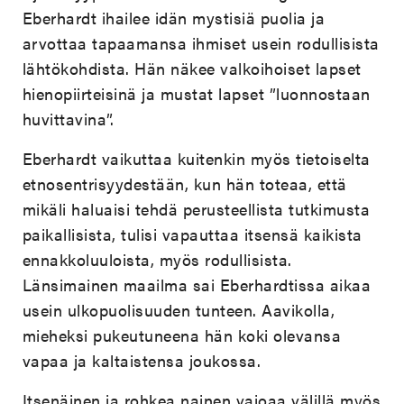
Eberhardt ihailee idän mystisiä puolia ja
arvottaa tapaamansa ihmiset usein rodullisista
lähtökohdista. Hän näkee valkoihoiset lapset
hienopiirteisinä ja mustat lapset ”luonnostaan
huvittavina”.
Eberhardt vaikuttaa kuitenkin myös tietoiselta
etnosentrisyydestään, kun hän toteaa, että
mikäli haluaisi tehdä perusteellista tutkimusta
paikallisista, tulisi vapauttaa itsensä kaikista
ennakkoluuloista, myös rodullisista.
Länsimainen maailma sai Eberhardtissa aikaa
usein ulkopuolisuuden tunteen. Aavikolla,
mieheksi pukeutuneena hän koki olevansa
vapaa ja kaltaistensa joukossa.
Itsenäinen ja rohkea nainen vajoaa välillä myös