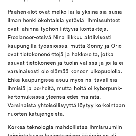
Päähenkilöt ovat melko lailla yksinäisiä susia
ilman henkilökohtaisia ystäviä. Ihmissuhteet
ovat lähinnä työhön liittyviä kontakteja.
Freelancer-etsivä Nina liikkuu aktiivisesti
kaupungilla työasioissa, mutta Sonny ja Oric
ovat tietokonenörttejä ja hakkereita, jotka
asuvat tietokoneen ja tuolin välissä ja joilla ei
varsinaisesti ole elämää koneen ulkopuolella.
Ehkä kaupungissa asuu myös ns. tavallisia
ihmisiä ja perheitä, mutta heitä ei kyberpunk-
kertomuksissa yleensä edes mainita.
Varsinaista yhteisöllisyyttä löytyy korkeintaan
nuorten katujengeistä.
Korkea teknologia mahdollistaa ihmisruumiin
toimintakyvyn laajentamisen äärirajojen yli