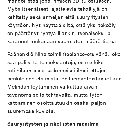
mahdollistaa jopa ihmisen 3D-tulostuksen.
Myös itsenäisesti ajattelevia tekoälyjä on
kehitetty sekä armeijan että suuryritysten
käyttöön. Nyt näyttää siltä, että yksi tekoäly
on päättänyt ryhtyä liiankin itsenäiseksi ja
karannut mukanaan suunnaton määrä tietoa.
Päähenkilö Nina toimii freelance-etsivänä, joka
saa poliisilta toimeksiantoja, esimerkiksi
rutiiniluontoisia kadonneiksi ilmoitettujen
henkilöiden etsimistä. Seitsemäntoistavuotiaan
Melindan löytäminen vaikuttaa aivan
tavanomaiselta tehtävältä, mutta tytön
katoaminen osoittautuukin osaksi paljon
suurempaa kuviota.
Suuryritysten ja rikollisten maailma