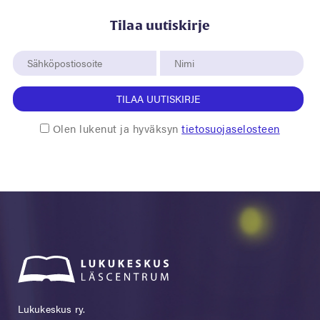
Tilaa uutiskirje
TILAA UUTISKIRJE
Olen lukenut ja hyväksyn
tietosuojaselosteen
Lukukeskus ry.