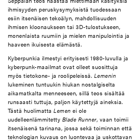
Seppälän teos haastaa miettimään käsityksiä
ihmisyyden peruskysymyksistä tuodessaan
esiin itsenäisen tekoälyn, mahdollisuuden
ihmisen kloonaukseen tai 3D-tulostukseen,
monenlaista ruumiin ja mielen manipulointia ja
haaveen ikuisesta elämästä.
Kyberpunkia ilmestyi erityisesti 1980-luvulla ja
kyberpunk-maailmat ovat olleet suosittuja
myös tietokone- ja roolipeleissä.
Lemenin
lukeminen tuntuukin hiukan nostalgiselta
aikamatkalta menneeseen, sillä teos
sisältää
runsaasti tuttuja, paljon käytettyjä aineksia.
Tästä huolimatta
Lemen
ei ole
uudelleenlämmitetty
Blade Runner
, vaan toimii
itsenäisenä tarinana, jossa sekä toiminnan että
teknologian kuvaus on luontevaa ja uskottavan