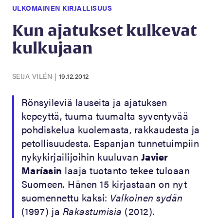
ULKOMAINEN KIRJALLISUUS
Kun ajatukset kulkevat
kulkujaan
SEIJA VILÉN
|
19.12.2012
Rönsyileviä lauseita ja ajatuksen
kepeyttä, tuuma tuumalta syventyvää
pohdiskelua kuolemasta, rakkaudesta ja
petollisuudesta. Espanjan tunnetuimpiin
nykykirjailijoihin kuuluvan
Javier
Maríasin
laaja tuotanto tekee tuloaan
Suomeen. Hänen 15 kirjastaan on nyt
suomennettu kaksi:
Valkoinen sydän
(1997) ja
Rakastumisia
(2012).