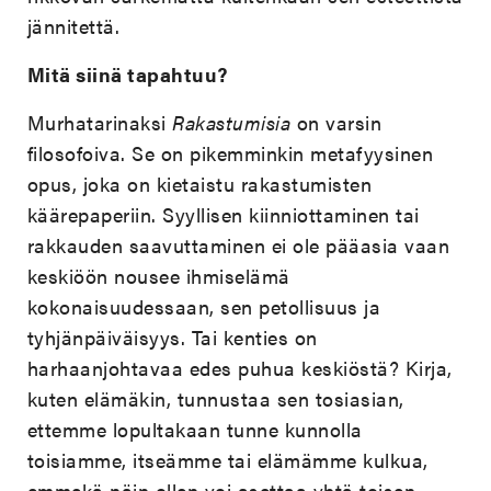
jännitettä.
Mitä siinä tapahtuu?
Murhatarinaksi
Rakastumisia
on varsin
filosofoiva. Se on pikemminkin metafyysinen
opus, joka on kietaistu rakastumisten
käärepaperiin. Syyllisen kiinniottaminen tai
rakkauden saavuttaminen ei ole pääasia vaan
keskiöön nousee ihmiselämä
kokonaisuudessaan, sen petollisuus ja
tyhjänpäiväisyys. Tai kenties on
harhaanjohtavaa edes puhua keskiöstä? Kirja,
kuten elämäkin, tunnustaa sen tosiasian,
ettemme lopultakaan tunne kunnolla
toisiamme, itseämme tai elämämme kulkua,
emmekä näin ollen voi asettaa yhtä toisen