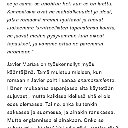
se ja sama, se unohtuu heti kun se on luettu.
Kiinnostavia ovat ne mahdollisuudet ja ideat,
jotka romaanit meihin ujuttavat ja tuovat
luoksemme kuvitteellisten tapaustensa kautta,
ne jäävät meihin pysyvämmin kuin oikeat
tapaukset, ja voimme ottaa ne paremmin
huomioon.”
Javier Marías on työskennellyt myös
kääntäjänä. Tämä muistuu mieleen, kun
romaanin Javier pohtii sanaa
enamoramiento
.
Hänen mukaansa espanjassa sitä käytetään
sujuvasti, mutta kaikissa kielissä sitä ei ole
edes olemassa. Tai no, ehkä kuitenkin
saksassa ja suomessa, ja ainakin ranskassa.
Mutta englannissa ei ainakaan. Onko se
substantiivi, käsite? Vai adjektiivi, kenties tila?