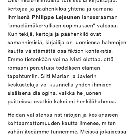
kertojaa ja päähenkilöä yhtenä ja samana
ihmisenä
Philippe Lejeunen
lanseeraaman
”omaelämäkerrallisen sopimuksen” valossa.
Kun tekijä, kertoja ja päähenkilö ovat
samannimisiä, kirjailija on luomiensa hahmojen
kautta väistämättä osa fiktion kontekstia.
Emme tietenkään voi naiivisti olettaa, että
romaani perustuisi todellisen elämän
tapahtumiin. Silti Marian ja Javierin
keskusteluja voi kuunnella yhden ihmisen
sisäisenä dialogina, vaikka he juonen
puitteissa ovatkin kaksi eri henkilöhahmoa.
Heidän välistensä ristiriitojen ja keskinäisen
kohtaamattomuuden kautta ilmenee, miten
vähän itseämme tunnemme. Meissä jokaisessa