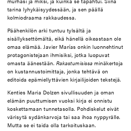
murhasi ja miksi, ja kuinka se tapahtui. Siinä
tarina lyhykäisyydessään, ja sen päällä
kolmiodraama rakkaudessa.
Päähenkilön arki tuntuu tylsältä ja
sisällyksettömältä, eikä hänellä oikeastaan ole
omaa elämää. Javier Marías onkin luonnehtinut
protagonistejaan ihmisiksi, jotka luopuvat
omasta äänestään.
Rakastumisissa
minäkertoja
on kustannustoimittaja, jonka tehtävä on
editoida epämiellyttävien kirjailijoiden tekstejä.
Kenties Maria Dolzen sivullisuuden ja oman
elämän puuttumisen vuoksi kirja ei onnistu
koskettamaan tunnetasolla. Pohdiskelut eivät
värisytä sydänkarvoja tai saa ihoa nyppyrälle.
Mutta se ei taida olla tarkoituskaan.