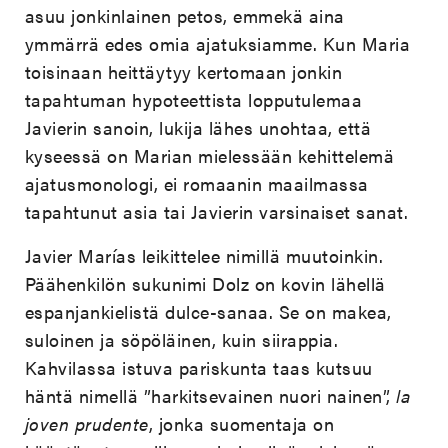
asuu jonkinlainen petos, emmekä aina
ymmärrä edes omia ajatuksiamme. Kun Maria
toisinaan heittäytyy kertomaan jonkin
tapahtuman hypoteettista lopputulemaa
Javierin sanoin, lukija lähes unohtaa, että
kyseessä on Marian mielessään kehittelemä
ajatusmonologi, ei romaanin maailmassa
tapahtunut asia tai Javierin varsinaiset sanat.
Javier Marías leikittelee nimillä muutoinkin.
Päähenkilön sukunimi Dolz on kovin lähellä
espanjankielistä dulce-sanaa. Se on makea,
suloinen ja söpöläinen, kuin siirappia.
Kahvilassa istuva pariskunta taas kutsuu
häntä nimellä ”harkitsevainen nuori nainen”,
la
joven prudente
, jonka suomentaja on