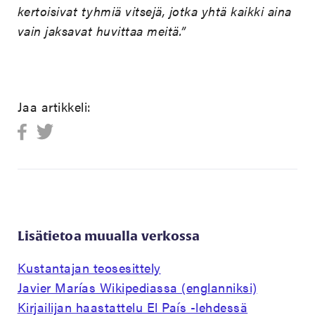
kertoisivat tyhmiä vitsejä, jotka yhtä kaikki aina
vain jaksavat huvittaa meitä.”
Jaa artikkeli:
Lisätietoa muualla verkossa
Kustantajan teosesittely
Javier Marías Wikipediassa (englanniksi)
Kirjailijan haastattelu El País -lehdessä