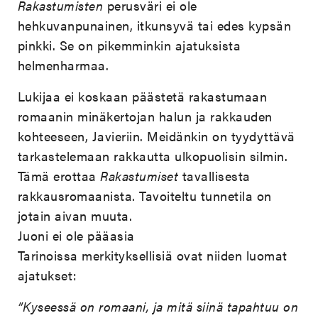
Rakastumisten
perusväri ei ole
hehkuvanpunainen, itkunsyvä tai edes kypsän
pinkki. Se on pikemminkin ajatuksista
helmenharmaa.
Lukijaa ei koskaan päästetä rakastumaan
romaanin minäkertojan halun ja rakkauden
kohteeseen, Javieriin. Meidänkin on tyydyttävä
tarkastelemaan rakkautta ulkopuolisin silmin.
Tämä erottaa
Rakastumiset
tavallisesta
rakkausromaanista. Tavoiteltu tunnetila on
jotain aivan muuta.
Juoni ei ole pääasia
Tarinoissa merkityksellisiä ovat niiden luomat
ajatukset:
”Kyseessä on romaani, ja mitä siinä tapahtuu on