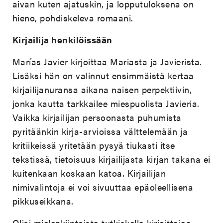
aivan kuten ajatuskin, ja lopputuloksena on
hieno, pohdiskeleva romaani.
Kirjailija henkilöissään
Marías Javier kirjoittaa Mariasta ja Javierista.
Lisäksi hän on valinnut ensimmäistä kertaa
kirjailijanuransa aikana naisen perpektiivin,
jonka kautta tarkkailee miespuolista Javieria.
Vaikka kirjailijan persoonasta puhumista
pyritäänkin kirja-arvioissa välttelemään ja
kritiikeissä yritetään pysyä tiukasti itse
tekstissä, tietoisuus kirjailijasta kirjan takana ei
kuitenkaan koskaan katoa. Kirjailijan
nimivalintoja ei voi sivuuttaa epäoleellisena
pikkuseikkana.
Olisi mielenkiintoista tutkiskella kirjoittajaa,