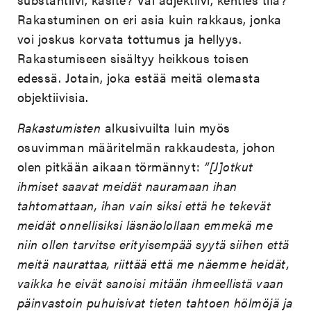
Rakastuminen on eri asia kuin rakkaus, jonka
voi joskus korvata tottumus ja hellyys.
Rakastumiseen sisältyy heikkous toisen
edessä. Jotain, joka estää meitä olemasta
objektiivisia.
Rakastumisten
alkusivuilta luin myös
osuvimman määritelmän rakkaudesta, johon
olen pitkään aikaan törmännyt:
”[J]otkut
ihmiset saavat meidät nauramaan ihan
tahtomattaan, ihan vain siksi että he tekevät
meidät onnellisiksi läsnäolollaan emmekä me
niin ollen tarvitse erityisempää syytä siihen että
meitä naurattaa, riittää että me näemme heidät,
vaikka he eivät sanoisi mitään ihmeellistä vaan
päinvastoin puhuisivat tieten tahtoen hölmöjä ja