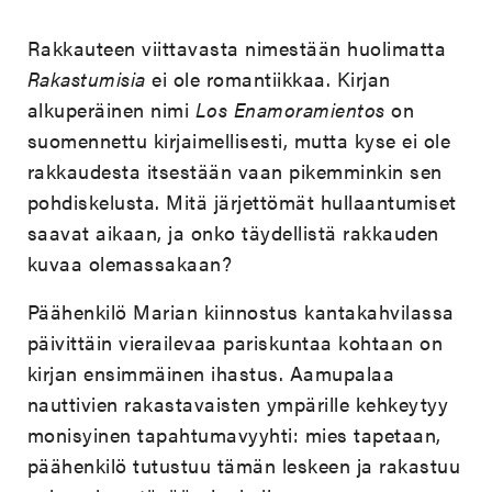
Rakkauteen viittavasta nimestään huolimatta
Rakastumisia
ei ole romantiikkaa. Kirjan
alkuperäinen nimi
Los Enamoramientos
on
suomennettu kirjaimellisesti, mutta kyse ei ole
rakkaudesta itsestään vaan pikemminkin sen
pohdiskelusta. Mitä järjettömät hullaantumiset
saavat aikaan, ja onko täydellistä rakkauden
kuvaa olemassakaan?
Päähenkilö Marian kiinnostus kantakahvilassa
päivittäin vierailevaa pariskuntaa kohtaan on
kirjan ensimmäinen ihastus. Aamupalaa
nauttivien rakastavaisten ympärille kehkeytyy
monisyinen tapahtumavyyhti: mies tapetaan,
päähenkilö tutustuu tämän leskeen ja rakastuu