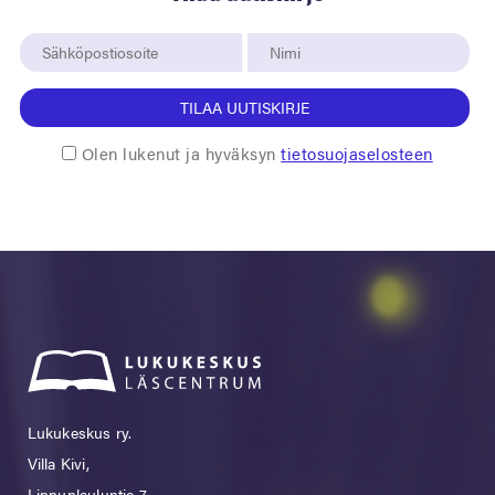
TILAA UUTISKIRJE
Olen lukenut ja hyväksyn
tietosuojaselosteen
Lukukeskus ry.
Villa Kivi,
Linnunlauluntie 7