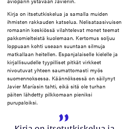
avioparin ystävään Javieriin.
Kirja on itsetutkiskelua ja samalla muiden
ihmisten rakkauden katselua. Nelisataasivuisen
romaanin keskiössä vilahtelevat monet teemat
pakkomielteistä kuolemaan. Kertomus soljuu
loppuaan kohti useaan suuntaan silmuja
matkallaan heitellen. Espanjalaiselle kielelle ja
kirjallisuudelle tyypilliset pitkät virkkeet
nivoutuvat yhteen saumattomasti myös
suomennoksessa. Käännöksessä on säilynyt
Javier Maríasin tahti, eikä sitä ole turhan
päiten lähdetty pilkkomaan pieniksi
purupaloiksi.