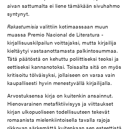
aivan sattumalta ei liene tämäkään sivuhahmo
syntynyt.
Rakastumisia
valittiin kotimaassaan muun
muassa Premio Nacional de Literatura -
kirjallisuuskilpailun voittajaksi, mutta kirjailija
kieltäytyi vastaanottamasta palkintosummaa.
Tätä päätöstä on kehuttu poliittiseksi teoksi ja
eettiseksi kannanotoksi. Toisaalta sitä on myös
kritisoitu tölväisyksi, jollaiseen on varaa vain
kaupallisesti hyvin menestyvällä kirjailijalla.
Arvostuksensa kirja on kuitenkin ansainnut.
Hienovarainen metafiktiivisyys ja viittaukset
kirjan ulkopuoliseen todellisuuteen tekevät
romaanista mielenkiintoisella tavalla rajoja
rikkovan särkemättä kuitenkaan sen esteettistä