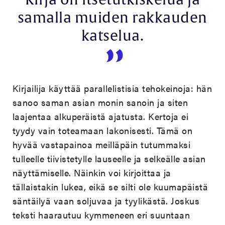
Kirja on itsetutkiskelua ja
samalla muiden rakkauden
katselua.
Kirjailija käyttää parallelistisia tehokeinoja: hän
sanoo saman asian monin sanoin ja siten
laajentaa alkuperäistä ajatusta. Kertoja ei
tyydy vain toteamaan lakonisesti. Tämä on
hyvää vastapainoa meilläpäin tutummaksi
tulleelle tiivistetylle lauseelle ja selkeälle asian
näyttämiselle. Näinkin voi kirjoittaa ja
tällaistakin lukea, eikä se silti ole kuumapäistä
säntäilyä vaan soljuvaa ja tyylikästä. Joskus
teksti haarautuu kymmeneen eri suuntaan