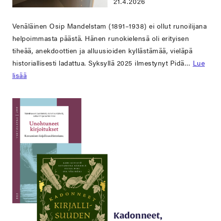
21.4.2026
Venäläinen Osip Mandelstam (1891–1938) ei ollut runoilijana
helpoimmasta päästä. Hänen runokielensä oli erityisen
tiheää, anekdoottien ja alluusioiden kyllästämää, vieläpä
historiallisesti ladattua. Syksyllä 2025 ilmestynyt Pidä…
Lue
lisää
Kadonneet,