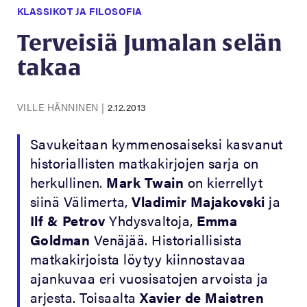
KLASSIKOT JA FILOSOFIA
Terveisiä Jumalan selän
takaa
VILLE HÄNNINEN
|
2.12.2013
Savukeitaan kymmenosaiseksi kasvanut
historiallisten matkakirjojen sarja on
herkullinen.
Mark Twain
on kierrellyt
siinä Välimerta,
Vladimir Majakovski
ja
Ilf & Petrov
Yhdysvaltoja,
Emma
Goldman
Venäjää. Historiallisista
matkakirjoista löytyy kiinnostavaa
ajankuvaa eri vuosisatojen arvoista ja
arjesta. Toisaalta
Xavier de Maistren