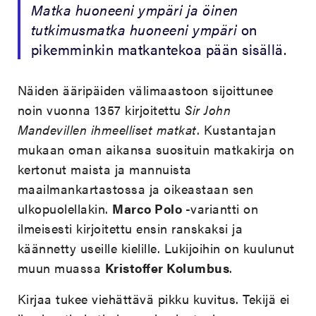
Matka huoneeni ympäri ja öinen
tutkimusmatka huoneeni ympäri
on
pikemminkin matkantekoa pään sisällä.
Näiden ääripäiden välimaastoon sijoittunee
noin vuonna 1357 kirjoitettu
Sir John
Mandevillen ihmeelliset matkat
. Kustantajan
mukaan oman aikansa suosituin matkakirja on
kertonut maista ja mannuista
maailmankartastossa ja oikeastaan sen
ulkopuolellakin.
Marco Polo
-variantti on
ilmeisesti kirjoitettu ensin ranskaksi ja
käännetty useille kielille. Lukijoihin on kuulunut
muun muassa
Kristoffer Kolumbus
.
Kirjaa tukee viehättävä pikku kuvitus. Tekijä ei