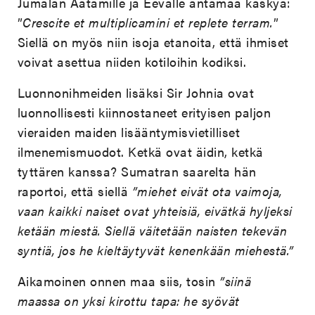
Jumalan Aatamille ja Eevalle antamaa käskyä:
”
Crescite et multiplicamini et replete terram.
”
Siellä on myös niin isoja etanoita, että ihmiset
voivat asettua niiden kotiloihin kodiksi.
Luonnonihmeiden lisäksi Sir Johnia ovat
luonnollisesti kiinnostaneet erityisen paljon
vieraiden maiden lisääntymisvietilliset
ilmenemismuodot. Ketkä ovat äidin, ketkä
tyttären kanssa? Sumatran saarelta hän
raportoi, että siellä
”miehet eivät ota vaimoja,
vaan kaikki naiset ovat yhteisiä, eivätkä hyljeksi
ketään miestä. Siellä väitetään naisten tekevän
syntiä, jos he kieltäytyvät kenenkään miehestä.”
Aikamoinen onnen maa siis, tosin
”siinä
maassa on yksi kirottu tapa: he syövät