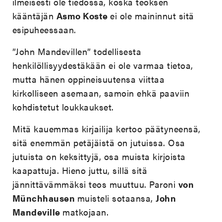
ilmeisesti ole tiedossa, koska teoksen
kääntäjän
Asmo Koste
ei ole maininnut sitä
esipuheessaan.
”John Mandevillen” todellisesta
henkilöllisyydestäkään ei ole varmaa tietoa,
mutta hänen oppineisuutensa viittaa
kirkolliseen asemaan, samoin ehkä paaviin
kohdistetut loukkaukset.
Mitä kauemmas kirjailija kertoo päätyneensä,
sitä enemmän petäjäistä on jutuissa. Osa
jutuista on keksittyjä, osa muista kirjoista
kaapattuja. Hieno juttu, sillä sitä
jännittävämmäksi teos muuttuu. Paroni
von
Münchhausen
muisteli sotaansa,
John
Mandeville
matkojaan.