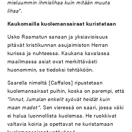
mieluummin ihmislihaa kuin mitään muuta
lihaa”
.
Kaukomailla kuolemansairaat kuristetaan
Usko Raamatun sanaan ja yksiavioisuus
pitävät kristikunnan asujaimiston Herran
kurissa ja nuhteessa. Kaukana kavalassa
maailmassa asiat ovat merkittävästi
huonommin, se tiedoksi tehtäköön.
Saarella nimeltä [Caffalos] ripustetaan
kuolemansairaat puihin, koska on parempi, että
”linnut, Jumalan enkelit syövät heidät kuin
maan madot”
. Sen vieressä on saari, jossa väki
ei halua luonnollista kuolemaa. He ruokkivat
valtavia koiria ja opettavat ne kuristamaan
kuolemansairaat ystävänsä.