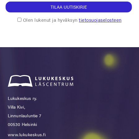
TILAA UUTISKIRJE
Olen lukenut ja hyväksyn
tietosuojaselosteen
Lukukeskus ry.
Villa Kivi,
Linnunlauluntie 7
00530 Helsinki
www.lukukeskus.fi