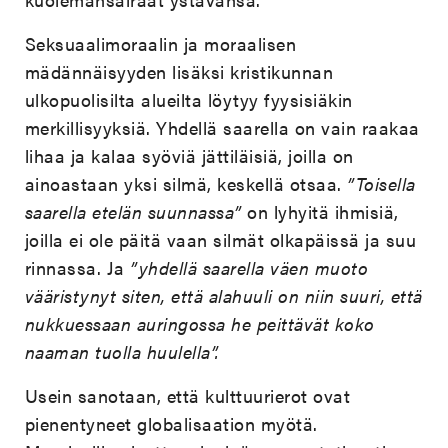
Seksuaalimoraalin ja moraalisen
mädännäisyyden lisäksi kristikunnan
ulkopuolisilta alueilta löytyy fyysisiäkin
merkillisyyksiä. Yhdellä saarella on vain raakaa
lihaa ja kalaa syöviä jättiläisiä, joilla on
ainoastaan yksi silmä, keskellä otsaa.
”Toisella
saarella etelän suunnassa”
on lyhyitä ihmisiä,
joilla ei ole päitä vaan silmät olkapäissä ja suu
rinnassa. Ja
”yhdellä saarella väen muoto
vääristynyt siten, että alahuuli on niin suuri, että
nukkuessaan auringossa he peittävät koko
naaman tuolla huulella”.
Usein sanotaan, että kulttuurierot ovat
pienentyneet globalisaation myötä.