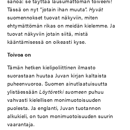
sanoa: se täyttää lausumattoman toiveeni!
Tässä on nyt ”jotain ihan muuta”.
Hyvät
suomennokset tuovat näkyviin, miten
ehtymättömän rikas on meidän kielemme. Ja
tuovat näkyviin jotain siitä, mistä
kääntämisessä on oikeasti kyse.
Toivoa on
Tämän hetken kielipoliittinen ilmasto
suorastaan huutaa Juvan kirjan kaltaista
puheenvuoroa. Suomen ainutlaatuisuutta
ylistäessään
Löytöretki suomeen
puhuu
vahvasti kielellisen monimuotoisuuden
puolesta. Ja englanti, Juvan tuotannon
alkukieli, on tuon monimuotoisuuden suurin
vaarantaja.