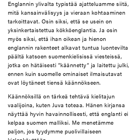
Englannin ylivalta typistää ajatteluamme siitä,
mitä kansainvälisyys ja vieraan kohtaaminen
tarkoittavat. Osin siksi, että se usein on
yksinkertaistettua kökköenglantia. Ja osin
myös siksi, että ihan oikean ja hienon
englannin rakenteet alkavat tuntua luontevilta
päältä katsoen suomenkielisissä viesteissä,
jotka on hätäisesti ”käännetty” ja laitettu julki,
ennen kuin suomelle ominaiset ilmaisutavat
ovat löytäneet tiensä käännökseen.
Käännöksillä on tärkeä tehtävä kielitajun
vaalijoina, kuten Juva toteaa. Hänen kirjansa
näyttää hyvin havainnollisesti, että englanti ei
kelpaa suomen malliksi. Me menetämme
paljon, jos tyydymme puolivillaiseen
kielenkäyttöön.