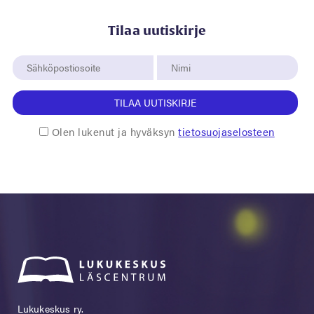
Tilaa uutiskirje
TILAA UUTISKIRJE
Olen lukenut ja hyväksyn
tietosuojaselosteen
Lukukeskus ry.