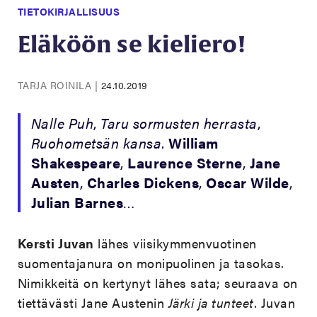
TIETOKIRJALLISUUS
Eläköön se kieliero!
TARJA ROINILA
|
24.10.2019
Nalle Puh
,
Taru sormusten herrasta
,
Ruohometsän kansa
.
William
Shakespeare
,
Laurence
Sterne
,
Jane
Austen
,
Charles Dickens
,
Oscar Wilde
,
Julian Barnes
…
Kersti Juvan
lähes viisikymmenvuotinen
suomentajanura on monipuolinen ja tasokas.
Nimikkeitä on kertynyt lähes sata; seuraava on
tiettävästi Jane Austenin
Järki ja tunteet
. Juvan