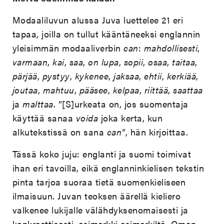
Modaaliluvun alussa Juva luettelee 21 eri
tapaa, joilla on tullut kääntäneeksi englannin
yleisimmän modaaliverbin
can
:
mahdollisesti
,
varmaan
,
kai
,
saa
,
on lupa
,
sopii
,
osaa
,
taitaa
,
pärjää
,
pystyy
,
kykenee
,
jaksaa
,
ehtii
,
kerkiää
,
joutaa
,
mahtuu
,
pääsee
,
kelpaa
,
riittää
,
saattaa
ja
malttaa
. ”[S]urkeata on, jos suomentaja
käyttää sanaa
voida
joka kerta, kun
alkutekstissä on sana
can”
, hän kirjoittaa.
Tässä koko juju: englanti ja suomi toimivat
ihan eri tavoilla, eikä englanninkielisen tekstin
pinta tarjoa suoraa tietä suomenkieliseen
ilmaisuun. Juvan teoksen äärellä kieliero
valkenee lukijalle välähdyksenomaisesti ja
konkreettisesti, esimerkki esimerkiltä. Oman