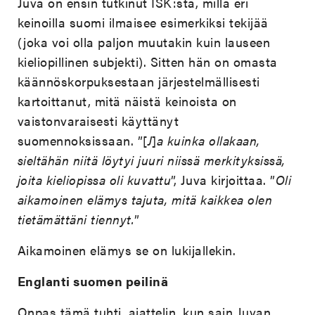
Juva on ensin tutkinut ISK:sta, millä eri
keinoilla suomi ilmaisee esimerkiksi tekijää
(joka voi olla paljon muutakin kuin lauseen
kieliopillinen subjekti). Sitten hän on omasta
käännöskorpuksestaan järjestelmällisesti
kartoittanut, mitä näistä keinoista on
vaistonvaraisesti käyttänyt
suomennoksissaan. ”[
J
]
a kuinka ollakaan,
sieltähän niitä löytyi juuri niissä merkityksissä,
joita kieliopissa oli kuvattu
”, Juva kirjoittaa. ”
Oli
aikamoinen elämys tajuta, mitä kaikkea olen
tietämättäni tiennyt.
”
Aikamoinen elämys se on lukijallekin.
Englanti suomen peilinä
Onpas tämä tuhti, ajattelin, kun sain Juvan