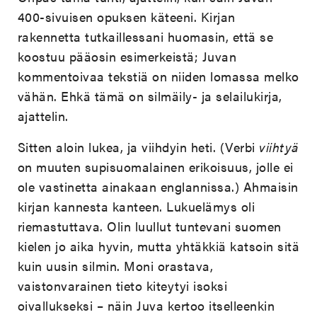
400-sivuisen opuksen käteeni. Kirjan
rakennetta tutkaillessani huomasin, että se
koostuu pääosin esimerkeistä; Juvan
kommentoivaa tekstiä on niiden lomassa melko
vähän. Ehkä tämä on silmäily- ja selailukirja,
ajattelin.
Sitten aloin lukea, ja viihdyin heti. (Verbi
viihtyä
on muuten supisuomalainen erikoisuus, jolle ei
ole vastinetta ainakaan englannissa.) Ahmaisin
kirjan kannesta kanteen. Lukuelämys oli
riemastuttava. Olin luullut tuntevani suomen
kielen jo aika hyvin, mutta yhtäkkiä katsoin sitä
kuin uusin silmin. Moni orastava,
vaistonvarainen tieto kiteytyi isoksi
oivallukseksi – näin Juva kertoo itselleenkin