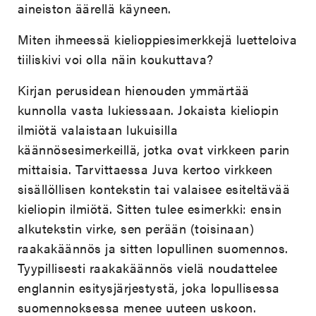
aineiston äärellä käyneen.
Miten ihmeessä kielioppiesimerkkejä luetteloiva
tiiliskivi voi olla näin koukuttava?
Kirjan perusidean hienouden ymmärtää
kunnolla vasta lukiessaan. Jokaista kieliopin
ilmiötä valaistaan lukuisilla
käännösesimerkeillä, jotka ovat virkkeen parin
mittaisia. Tarvittaessa Juva kertoo virkkeen
sisällöllisen kontekstin tai valaisee esiteltävää
kieliopin ilmiötä. Sitten tulee esimerkki: ensin
alkutekstin virke, sen perään (toisinaan)
raakakäännös ja sitten lopullinen suomennos.
Tyypillisesti raakakäännös vielä noudattelee
englannin esitysjärjestystä, joka lopullisessa
suomennoksessa menee uuteen uskoon.