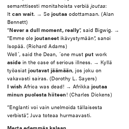
semanttisesti monitahoista verbiä
joutaa
:
It
can wait
. → Se
joutaa
odottamaan. (Alan
Bennett)
”
Never a dull moment, really
”, said Bigwig. →
”Emme ole
joutaneet
ikävystymään”, sanoi
Isopää. (Richard Adams)
Well´, said the Dean, ´one must
put
work
aside
in the case of serious illness. → Kyllä
työasiat
joutavat jäämään
, jos joku on
vakavasti sairas. (Dorothy L. Sayers)
I wish
Africa was dead! → Afrikka
joutaa
minun puolesta hiiteen
! (Charles Dickens)
”Englanti voi vain unelmoida tällaisesta
verbistä”, Juva toteaa hurmaavasti.
Merta edemmäs kalaan