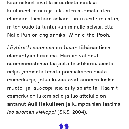
käännökset ovat lapsuudesta saakka
kuuluneet minun ja lukuisten suomalaisten
elämään itsestään selvän tuntuisesti: muistan,
miten oudolta tuntui kun minulle selvisi, että
Nalle Puh on englanniksi Winnie-the-Pooh.
Löytöretki suomeen
on Juvan tähänastisen
elämäntyön hedelmä. Hän on valinnut
suomennostensa laajasta tekstikorpuksesta
neljäkymmentä teosta poimiakseen niistä
esimerkkejä, jotka kuvastavat suomen kielen
muoto- ja lauseopillisia erityispiirteitä. Raamit
esimerkkien lukemiselle ja luokittelulle on
antanut
Auli Hakulisen
ja kumppanien laatima
Iso suomen kielioppi
(SKS, 2004).