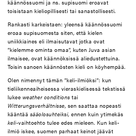
käännössuomi ja ns. supisuomi eroavat
toisistaan kieliopillisesti tai sanastollisesti.
Rankasti karkeistaen: yleensä käännössuomi
eroaa supisuomesta siten, että kielen
uniikkiaines eli ilmaisutavat jotka ovat
”kielemme ominta omaa”, kuten Juva asian
ilmaisee, ovat käännöksissä aliedustettuina.
Toisin sanoen käännösten kieli on köyhempää.
Olen nimennyt tämän ”keli-ilmiöksi”: kun
tieliikenneaiheisessa vieraskielisessä tekstissä
lukee
weather conditions
tai
Witterungsverhältnisse
, sen saattaa nopeasti
kääntää
sääolosuhteiksi
, ennen kuin ytimekäs
keli
-vaihtoehto tulee edes mieleen. Kun keli-
ilmiö iskee, suomen parhaat keinot jäävät