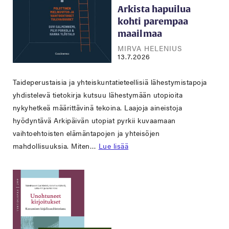
Arkista hapuilua
kohti parempaa
maailmaa
MIRVA HELENIUS
13.7.2026
Taideperustaisia ja yhteiskuntatieteellisiä lähestymistapoja
yhdistelevä tietokirja kutsuu lähestymään utopioita
nykyhetkeä määrittävinä tekoina. Laajoja aineistoja
hyödyntävä Arkipäivän utopiat pyrkii kuvaamaan
vaihtoehtoisten elämäntapojen ja yhteisöjen
mahdollisuuksia. Miten…
Lue lisää