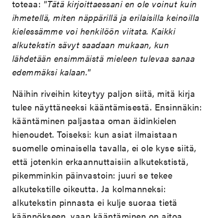
toteaa: ”
Tätä kirjoittaessani en ole voinut kuin
ihmetellä, miten näppärillä ja erilaisilla keinoilla
kielessämme voi henkilöön viitata. Kaikki
alkutekstin sävyt saadaan mukaan, kun
lähdetään ensimmäistä mieleen tulevaa sanaa
edemmäksi kalaan.
”
Näihin riveihin kiteytyy paljon siitä, mitä kirja
tulee näyttäneeksi kääntämisestä. Ensinnäkin:
kääntäminen paljastaa oman äidinkielen
hienoudet. Toiseksi: kun asiat ilmaistaan
suomelle ominaisella tavalla, ei ole kyse siitä,
että jotenkin erkaannuttaisiin alkutekstistä,
pikemminkin päinvastoin: juuri se tekee
alkutekstille oikeutta. Ja kolmanneksi:
alkutekstin pinnasta ei kulje suoraa tietä
käännökseen, vaan kääntäminen on aitoa