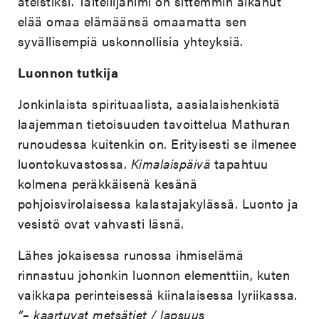
ateistiksi. Taiteilijanimi on sittemmin alkanut
elää omaa elämäänsä omaamatta sen
syvällisempiä uskonnollisia yhteyksiä.
Luonnon tutkija
Jonkinlaista spirituaalista, aasialaishenkistä
laajemman tietoisuuden tavoittelua Mathuran
runoudessa kuitenkin on. Erityisesti se ilmenee
luontokuvastossa.
Kimalaispäivä
tapahtuu
kolmena peräkkäisenä kesänä
pohjoisvirolaisessa kalastajakylässä. Luonto ja
vesistö ovat vahvasti läsnä.
Lähes jokaisessa runossa ihmiselämä
rinnastuu johonkin luonnon elementtiin, kuten
vaikkapa perinteisessä kiinalaisessa lyriikassa.
”– kaartuvat metsätiet / lapsuus