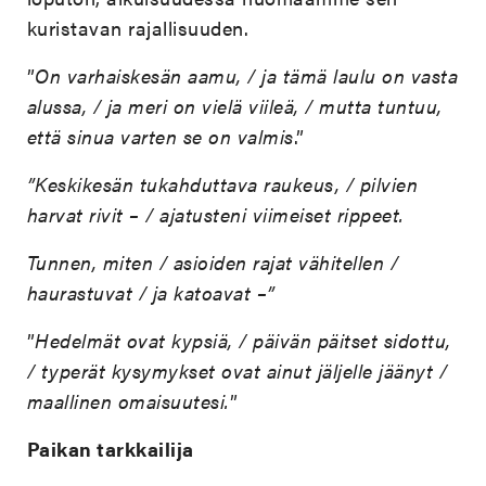
kuristavan rajallisuuden.
”
On varhaiskesän aamu, / ja tämä laulu on vasta
alussa, / ja meri on vielä viileä, / mutta tuntuu,
että sinua varten se on valmis
.”
”Keskikesän tukahduttava raukeus, / pilvien
harvat rivit – / ajatusteni viimeiset rippeet.
Tunnen, miten / asioiden rajat vähitellen /
haurastuvat / ja katoavat –”
”
Hedelmät ovat kypsiä, / päivän päitset sidottu,
/ typerät kysymykset ovat ainut jäljelle jäänyt /
maallinen omaisuutesi.
”
Paikan tarkkailija