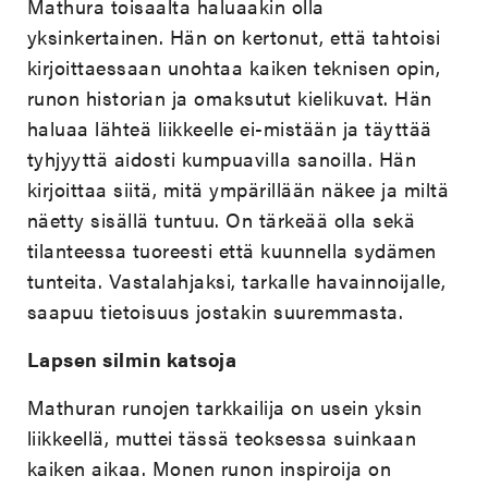
Mathura toisaalta haluaakin olla
yksinkertainen. Hän on kertonut, että tahtoisi
kirjoittaessaan unohtaa kaiken teknisen opin,
runon historian ja omaksutut kielikuvat. Hän
haluaa lähteä liikkeelle ei-mistään ja täyttää
tyhjyyttä aidosti kumpuavilla sanoilla. Hän
kirjoittaa siitä, mitä ympärillään näkee ja miltä
näetty sisällä tuntuu. On tärkeää olla sekä
tilanteessa tuoreesti että kuunnella sydämen
tunteita. Vastalahjaksi, tarkalle havainnoijalle,
saapuu tietoisuus jostakin suuremmasta.
Lapsen silmin katsoja
Mathuran runojen tarkkailija on usein yksin
liikkeellä, muttei tässä teoksessa suinkaan
kaiken aikaa. Monen runon inspiroija on