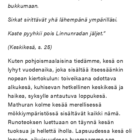
bukkumaan.
Sirkat sirittävät yhä lähempänä ympärilläsi.
Kaste pyyhkii pois Linnunradan jäljet.”
(Keskikesä, s. 25)
Kuten pohjoismaalaisina tiedämme, kesä on
lyhyt vuodenaika, joka sisältää itsessäänkin
nopean kiertokulun: toiveikaana odottava
alkukesä, kuhisevan hetkellinen keskikesä ja
haikea, syksylle antautuva loppukesä.
Mathuran kolme kesää merellisessä
mökkiympäristössä sisältävät kaikki nämä.
Runoteoksen luettuaan on täynnä kesän
tuoksua ja hellettä iholla. Lapsuudessa kesä oli
loputon, aikuisuudessa huomaamme sen