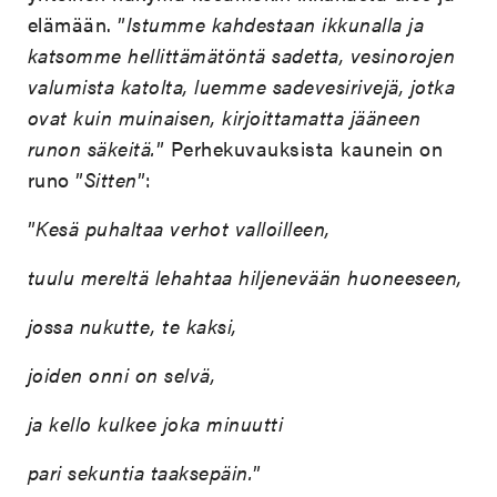
elämään. ”
Istumme kahdestaan ikkunalla ja
katsomme hellittämätöntä sadetta, vesinorojen
valumista katolta, luemme sadevesirivejä, jotka
ovat kuin muinaisen, kirjoittamatta jääneen
runon säkeitä.
” Perhekuvauksista kaunein on
runo ”
Sitten
”:
”
Kesä puhaltaa verhot valloilleen,
tuulu mereltä lehahtaa hiljenevään huoneeseen,
jossa nukutte, te kaksi,
joiden onni on selvä,
ja kello kulkee joka minuutti
pari sekuntia taaksepäin.
”