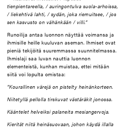
tienpientareella, / auringontulva suola-arhoissa,
/ liekehtivä lahti, / sydän, joka riemuitsee, / jos
sen kasvusto on vähänkään / villi.”
Runoilija antaa luonnon näyttää voimansa ja
ihmisille heille kuuluvan aseman. Ihmiset ovat
pieniä tekijöitä suuremmassa suunnitelmassa.
Ihmislaji saa luvan nauttia luonnon
elementeistä, kunhan muistaa, ettei mitään
siitä voi lopulta omistaa:
”Kourallinen värejä on pistelty heinänkorteen.
Niitetyllä pellolla tirskuvat västäräkit jonossa.
Kääntelet helveiksi palaneita mesiangervoja.
Kierität niitä heinäsuovaan, johon käydä illalla