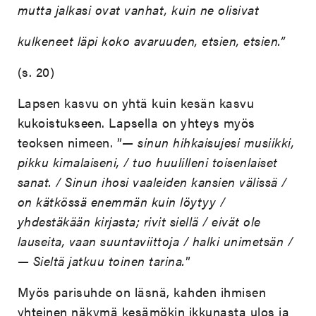
mutta jalkasi ovat vanhat, kuin ne olisivat
kulkeneet läpi koko avaruuden, etsien, etsien.”
(s. 20)
Lapsen kasvu on yhtä kuin kesän kasvu
kukoistukseen. Lapsella on yhteys myös
teoksen nimeen. ”
— sinun hihkaisujesi musiikki,
pikku kimalaiseni, / tuo huulilleni toisenlaiset
sanat. / Sinun ihosi vaaleiden kansien välissä /
on kätkössä enemmän kuin löytyy /
yhdestäkään kirjasta; rivit siellä / eivät ole
lauseita, vaan suuntaviittoja / halki unimetsän /
— Sieltä jatkuu toinen tarina.
”
Myös parisuhde on läsnä, kahden ihmisen
yhteinen näkymä kesämökin ikkunasta ulos ja