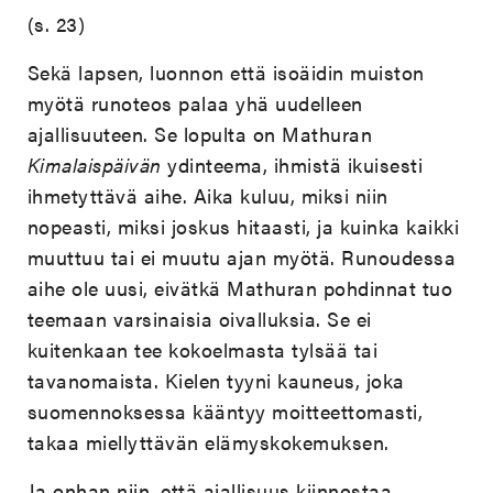
(s. 23)
Sekä lapsen, luonnon että isoäidin muiston
myötä runoteos palaa yhä uudelleen
ajallisuuteen. Se lopulta on Mathuran
Kimalaispäivän
ydinteema, ihmistä ikuisesti
ihmetyttävä aihe. Aika kuluu, miksi niin
nopeasti, miksi joskus hitaasti, ja kuinka kaikki
muuttuu tai ei muutu ajan myötä. Runoudessa
aihe ole uusi, eivätkä Mathuran pohdinnat tuo
teemaan varsinaisia oivalluksia. Se ei
kuitenkaan tee kokoelmasta tylsää tai
tavanomaista. Kielen tyyni kauneus, joka
suomennoksessa kääntyy moitteettomasti,
takaa miellyttävän elämyskokemuksen.
Ja onhan niin, että ajallisuus kiinnostaa