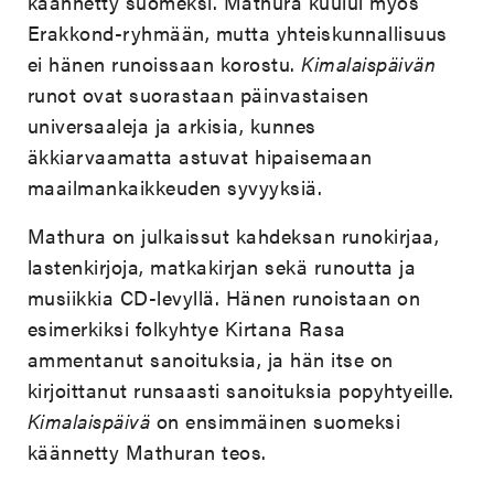
käännetty suomeksi. Mathura kuului myös
Erakkond-ryhmään, mutta yhteiskunnallisuus
ei hänen runoissaan korostu.
Kimalaispäivän
runot ovat suorastaan päinvastaisen
universaaleja ja arkisia, kunnes
äkkiarvaamatta astuvat hipaisemaan
maailmankaikkeuden syvyyksiä.
Mathura on julkaissut kahdeksan runokirjaa,
lastenkirjoja, matkakirjan sekä runoutta ja
musiikkia CD-levyllä. Hänen runoistaan on
esimerkiksi folkyhtye Kirtana Rasa
ammentanut sanoituksia, ja hän itse on
kirjoittanut runsaasti sanoituksia popyhtyeille.
Kimalaispäivä
on ensimmäinen suomeksi
käännetty Mathuran teos.