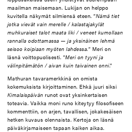
maailman maisemaan. Lukijan on helppo
kuvitella näkymät silmiensä eteen. ”
Nämä tiet
jotka vievät vain merelle / kalastajakylät
muhkuraiset talot maata liki / veneet kumollaan
rannalla odottamassa — ja yksinäinen lehmä
seisoo koipiaan myöten lahdessa.
” Meri on
läsnä voittopuolisesti. ”
Meri on tyyni ja
välinpitämätön / aivan kuin taivainen onni
.”
Mathuran tavaramerkkinä on omista
kokemuksista kirjoittaminen. Ehkä juuri siksi
Kimalaispäivän
runot ovat yksinkertaisen
toteavia. Vaikka moni runo kiteytyy filosofiseen
kommenttiin, on arjen, tavallisen, jokakesäisen
hetken kuvaus olennaista. Kertoja on läsnä
päiväkirjamaiseen tapaan kaiken aikaa.