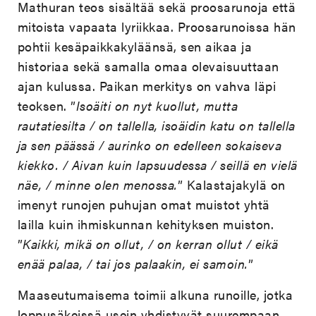
Mathuran teos sisältää sekä proosarunoja että
mitoista vapaata lyriikkaa. Proosarunoissa hän
pohtii kesäpaikkakyläänsä, sen aikaa ja
historiaa sekä samalla omaa olevaisuuttaan
ajan kulussa. Paikan merkitys on vahva läpi
teoksen. ”
Isoäiti on nyt kuollut, mutta
rautatiesilta / on tallella, isoäidin katu on tallella
ja sen päässä / aurinko on edelleen sokaiseva
kiekko. / Aivan kuin lapsuudessa / seillä en vielä
näe, / minne olen menossa.
” Kalastajakylä on
imenyt runojen puhujan omat muistot yhtä
lailla kuin ihmiskunnan kehityksen muiston.
”
Kaikki, mikä on ollut, / on kerran ollut / eikä
enää palaa, / tai jos palaakin, ei samoin.
”
Maaseutumaisema toimii alkuna runoille, jotka
loppusäkeissä usein yhdistyvät suurempaan