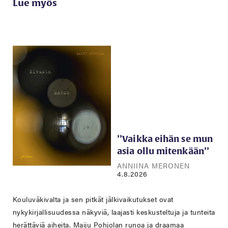
Lue myös
’’Vaikka eihän se mun
asia ollu mitenkään’’
ANNIINA MERONEN
4.8.2026
Kouluväkivalta ja sen pitkät jälkivaikutukset ovat
nykykirjallisuudessa näkyviä, laajasti keskusteltuja ja tunteita
herättäviä aiheita. Maiju Pohjolan runoa ja draamaa