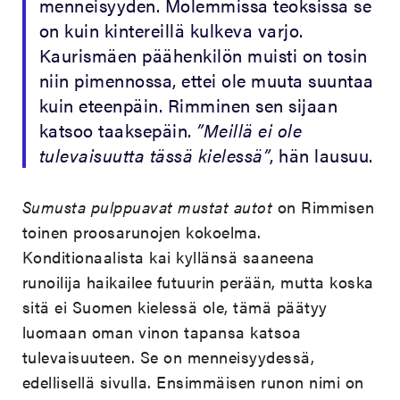
menneisyyden. Molemmissa teoksissa se
on kuin kintereillä kulkeva varjo.
Kaurismäen päähenkilön muisti on tosin
niin pimennossa, ettei ole muuta suuntaa
kuin eteenpäin. Rimminen sen sijaan
katsoo taaksepäin.
”Meillä ei ole
tulevaisuutta tässä kielessä”
, hän lausuu.
Sumusta pulppuavat mustat autot
on Rimmisen
toinen proosarunojen kokoelma.
Konditionaalista kai kyllänsä saaneena
runoilija haikailee futuurin perään, mutta koska
sitä ei Suomen kielessä ole, tämä päätyy
luomaan oman vinon tapansa katsoa
tulevaisuuteen. Se on menneisyydessä,
edellisellä sivulla. Ensimmäisen runon nimi on