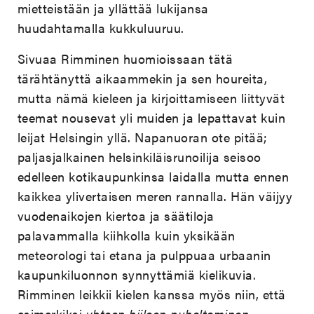
mietteistään ja yllättää lukijansa
huudahtamalla kukkuluuruu.
Sivuaa Rimminen huomioissaan tätä
tärähtänyttä aikaammekin ja sen houreita,
mutta nämä kieleen ja kirjoittamiseen liittyvät
teemat nousevat yli muiden ja lepattavat kuin
leijat Helsingin yllä. Napanuoran ote pitää;
paljasjalkainen helsinkiläisrunoilija seisoo
edelleen kotikaupunkinsa laidalla mutta ennen
kaikkea ylivertaisen meren rannalla. Hän väijyy
vuodenaikojen kiertoa ja säätiloja
palavammalla kiihkolla kuin yksikään
meteorologi tai etana ja pulppuaa urbaanin
kaupunkiluonnon synnyttämiä kielikuvia.
Rimminen leikkii kielen kanssa myös niin, että
esimerkiksi
yhteen hiileen puhaltaminen