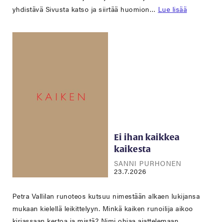
yhdistävä Sivusta katso ja siirtää huomion…
Lue lisää
Ei ihan kaikkea
kaikesta
SANNI PURHONEN
23.7.2026
Petra Vallilan runoteos kutsuu nimestään alkaen lukijansa
mukaan kielellä leikittelyyn. Minkä kaiken runoilija aikoo
kirjassaan kertoa ja mistä? Nimi ohjaa ajattelemaan