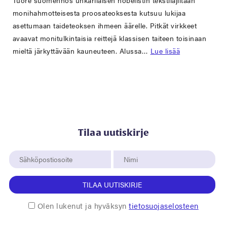
Tuore suomennos unkarilaisen nobelistin tekstilajiltaan
monihahmotteisesta proosateoksesta kutsuu lukijaa
asettumaan taideteoksen ihmeen äärelle. Pitkät virkkeet
avaavat monitulkintaisia reittejä klassisen taiteen toisinaan
mieltä järkyttävään kauneuteen. Alussa…
Lue lisää
Tilaa uutiskirje
TILAA UUTISKIRJE
Olen lukenut ja hyväksyn
tietosuojaselosteen