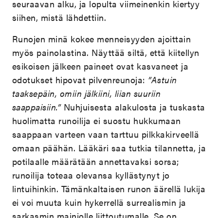
seuraavan alku, ja lopulta viimeinenkin kiertyy
siihen, mistä lähdettiin.
Runojen minä kokee menneisyyden ajoittain
myös painolastina. Näyttää siltä, että kiitellyn
esikoisen jälkeen paineet ovat kasvaneet ja
odotukset hipovat pilvenreunoja:
”Astuin
taaksepäin, omiin jälkiini, liian suuriin
saappaisiin.”
Nuhjuisesta alakulosta ja tuskasta
huolimatta runoilija ei suostu hukkumaan
saappaan varteen vaan tarttuu pilkkakirveellä
omaan päähän. Lääkäri saa tutkia tilannetta, ja
potilaalle määrätään annettavaksi sorsa;
runoilija toteaa olevansa kyllästynyt jo
lintuihinkin. Tämänkaltaisen runon äärellä lukija
ei voi muuta kuin hykerrellä surrealismin ja
sarkasmin mainiolle liittoutumalle. Se on