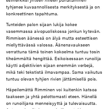
tyhjenee kuvaannollisesta merkityksestä ja on
konkreettinen tapahtuma.
Tunteiden palon sijaan lukija kokee
vasemmassa aivopuoliskossa jonkun kytevän.
Rimmisen äänessä on älyä mutta esteettisen
miellyttävässä valossa. Äänenavaukseen
verrattuna tämä toinen kokoelma tuntuu tosin
tiheämmältä hengittää. Esikoisessaan runoilija
käytti adjektiivien sijaan enemmän verbejä,
mikä teki tekstistä ilmavampaa. Sama vaikutus
tuntuu olevan tyhjien rivien jättämisellä pois.
Häpeilemättä Rimminen voi kuitenkin katsoa
taakseen ja yhtä pelottomasti eteen. Hänellä
on runoilijana menneisyyttä ja tulevaisuutta.