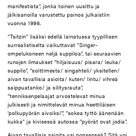
manifestista”, jonka toinen uusittu ja
jälkisanoilla varustettu painos julkaistiin
vuonna 1996.
”Tsitzin” lisäksi edellä lainatussa tyypillisen
surrealistiselta vaikuttavat ”Singer-
ompelukoneen neljä suppiloa”, tai seuraavien
runojen ilmaukset ”hiljaisuus/ pisara/ leuka/
suppilo”, ”soittimesta/ singahteli/ yksitellen/
aivan tavallisia asioita/ kuten/ lintu/ vihreä
saippuatanko/ ja silitysrauta”,
”tenniksenpelaajat arvostelevat minua
julkisesti ja nimittelevät minua heettiläisen
’polkupyörän aivoiksi'”, ”sokea tyttö äänenään
kukka” ja kivisessä autossa ”pyörät ovat jodia”.
Aivan tavallisia asioita vai nonsenseä? Sitä voi