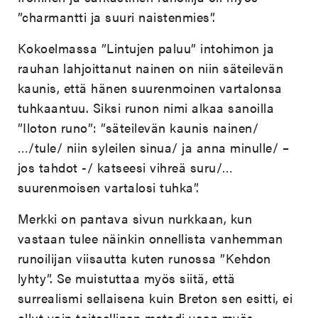
”charmantti ja suuri naistenmies”.
Kokoelmassa ”Lintujen paluu” intohimon ja
rauhan lahjoittanut nainen on niin säteilevän
kaunis, että hänen suurenmoinen vartalonsa
tuhkaantuu. Siksi runon nimi alkaa sanoilla
”Iloton runo”: ”säteilevän kaunis nainen/
…/tule/ niin syleilen sinua/ ja anna minulle/ –
jos tahdot -/ katseesi vihreä suru/…
suurenmoisen vartalosi tuhka”.
Merkki on pantava sivun nurkkaan, kun
vastaan tulee näinkin onnellista vanhemman
runoilijan viisautta kuten runossa ”Kehdon
lyhty”. Se muistuttaa myös siitä, että
surrealismi sellaisena kuin Breton sen esitti, ei
ollut vain taiteellinen metodi vaan myös