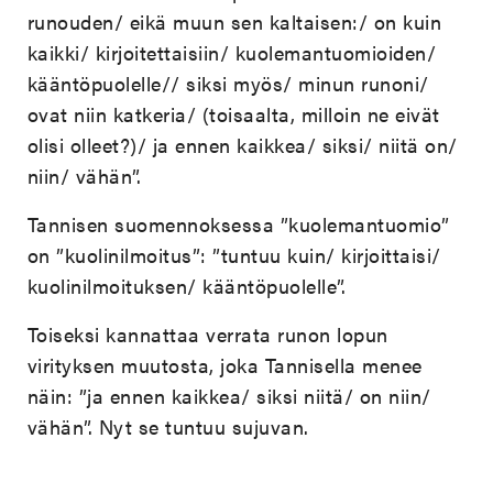
runouden/ eikä muun sen kaltaisen:/ on kuin
kaikki/ kirjoitettaisiin/ kuolemantuomioiden/
kääntöpuolelle// siksi myös/ minun runoni/
ovat niin katkeria/ (toisaalta, milloin ne eivät
olisi olleet?)/ ja ennen kaikkea/ siksi/ niitä on/
niin/ vähän”.
Tannisen suomennoksessa ”kuolemantuomio”
on ”kuolinilmoitus”: ”tuntuu kuin/ kirjoittaisi/
kuolinilmoituksen/ kääntöpuolelle”.
Toiseksi kannattaa verrata runon lopun
virityksen muutosta, joka Tannisella menee
näin: ”ja ennen kaikkea/ siksi niitä/ on niin/
vähän”. Nyt se tuntuu sujuvan.