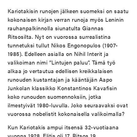
Kariotakisin runojen jälkeen suomeksi on saatu
kokonaisen kirjan verran runoja myös Leninin
rauhanpalkinnolla siunatulta Giannas
Ritsosilta. Nyt on vuorossa surrealistina
tunnetuksi tullut Nikos Engonopulos (1907-
1985). Edelleen asialla on Nihil Interit ja
valikoiman nimi ”Lintujen paluu”. Tämä työ
alkaa jo vertautua edellisen kreikkalaisen
runouden kustantajan ja kääntäjän Aapo
Junkolan klassikko Konstantinos Kavafisin
koko runouden suomennoksiin, jotka
ilmestyivät 1980-luvulla. Joko seuraavaksi ovat
vuorossa nobelistit kokonaisella valikoimalla?
Kun Kariotakis ampui itsensä 32-vuotiaana
vuonna 1928, Elitis oli 17, Ritsos 19,