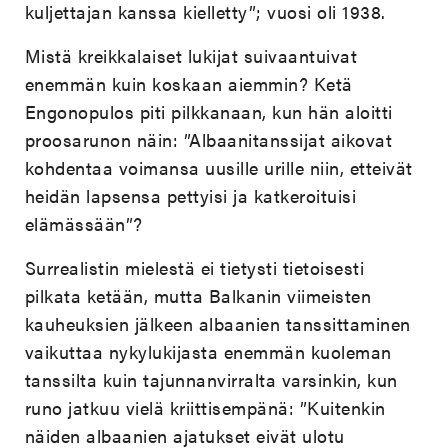
kuljettajan kanssa kielletty”; vuosi oli 1938.
Mistä kreikkalaiset lukijat suivaantuivat
enemmän kuin koskaan aiemmin? Ketä
Engonopulos piti pilkkanaan, kun hän aloitti
proosarunon näin: ”Albaanitanssijat aikovat
kohdentaa voimansa uusille urille niin, etteivät
heidän lapsensa pettyisi ja katkeroituisi
elämässään”?
Surrealistin mielestä ei tietysti tietoisesti
pilkata ketään, mutta Balkanin viimeisten
kauheuksien jälkeen albaanien tanssittaminen
vaikuttaa nykylukijasta enemmän kuoleman
tanssilta kuin tajunnanvirralta varsinkin, kun
runo jatkuu vielä kriittisempänä: ”Kuitenkin
näiden albaanien ajatukset eivät ulotu