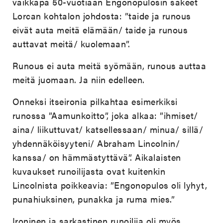
vaikkapa 50-vuotiaan Engonopulosin säkeet
Lorcan kohtalon johdosta: ”taide ja runous
eivät auta meitä elämään/ taide ja runous
auttavat meitä/ kuolemaan”.
Runous ei auta meitä syömään, runous auttaa
meitä juomaan. Ja niin edelleen.
Onneksi itseironia pilkahtaa esimerkiksi
runossa ”Aamunkoitto”, joka alkaa: ”ihmiset/
aina/ liikuttuvat/ katsellessaan/ minua/ sillä/
yhdennäköisyyteni/ Abraham Lincolnin/
kanssa/ on hämmästyttävä”. Aikalaisten
kuvaukset runoilijasta ovat kuitenkin
Lincolnista poikkeavia: ”Engonopulos oli lyhyt,
punahiuksinen, punakka ja ruma mies.”
Ironinen ja sarkastinen runoilija oli myös