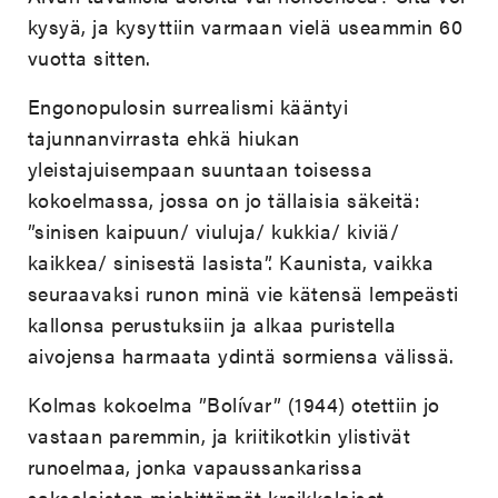
kysyä, ja kysyttiin varmaan vielä useammin 60
vuotta sitten.
Engonopulosin surrealismi kääntyi
tajunnanvirrasta ehkä hiukan
yleistajuisempaan suuntaan toisessa
kokoelmassa, jossa on jo tällaisia säkeitä:
”sinisen kaipuun/ viuluja/ kukkia/ kiviä/
kaikkea/ sinisestä lasista”. Kaunista, vaikka
seuraavaksi runon minä vie kätensä lempeästi
kallonsa perustuksiin ja alkaa puristella
aivojensa harmaata ydintä sormiensa välissä.
Kolmas kokoelma ”Bolívar” (1944) otettiin jo
vastaan paremmin, ja kriitikotkin ylistivät
runoelmaa, jonka vapaussankarissa
saksalaisten miehittämät kreikkalaiset