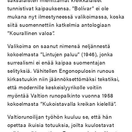
tunnistivat kaipauksensa. ”Bolívar” ei ole
mukana nyt ilmestyneessä valikoimassa, koska
siitä suomennettiin katkelmia antologiaan
”Kourallinen valoa”.
Valikoima on saanut nimensä neljännestä
kokoelmasta ”Lintujen paluu” (1946), jonka
surrealismi ei enää kaipaa suomentajan
selityksiä. Vähitellen Engonopulosin runous
kirkastuukin niin jäännöksettömäksi tekstiksi,
että modernille keskeislyyrikolle voitiin
myöntää Valtion runopalkinto vuonna 1958
kokoelmasta ”Kukoistavalla kreikan kielellä”.
Valtiorunoilijan työhön kuuluu se, että hän
opettaa ikuisia totuuksia, joilta kuulostavat