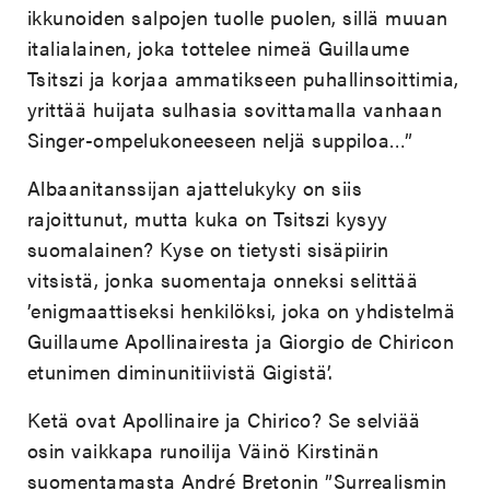
ikkunoiden salpojen tuolle puolen, sillä muuan
italialainen, joka tottelee nimeä Guillaume
Tsitszi ja korjaa ammatikseen puhallinsoittimia,
yrittää huijata sulhasia sovittamalla vanhaan
Singer-ompelukoneeseen neljä suppiloa…”
Albaanitanssijan ajattelukyky on siis
rajoittunut, mutta kuka on Tsitszi kysyy
suomalainen? Kyse on tietysti sisäpiirin
vitsistä, jonka suomentaja onneksi selittää
’enigmaattiseksi henkilöksi, joka on yhdistelmä
Guillaume Apollinairesta ja Giorgio de Chiricon
etunimen diminunitiivistä Gigistä’.
Ketä ovat Apollinaire ja Chirico? Se selviää
osin vaikkapa runoilija Väinö Kirstinän
suomentamasta André Bretonin ”Surrealismin