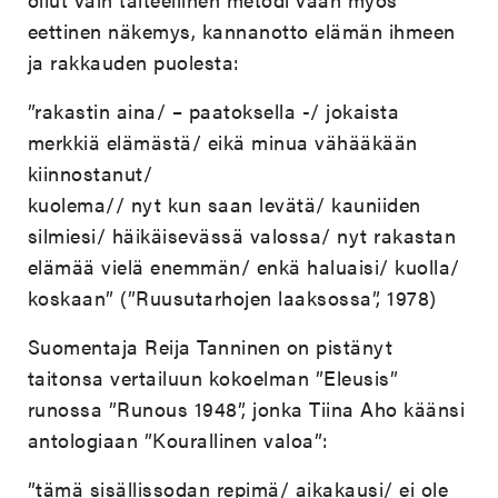
eettinen näkemys, kannanotto elämän ihmeen
ja rakkauden puolesta:
”rakastin aina/ – paatoksella -/ jokaista
merkkiä elämästä/ eikä minua vähääkään
kiinnostanut/
kuolema// nyt kun saan levätä/ kauniiden
silmiesi/ häikäisevässä valossa/ nyt rakastan
elämää vielä enemmän/ enkä haluaisi/ kuolla/
koskaan” (”Ruusutarhojen laaksossa”, 1978)
Suomentaja Reija Tanninen on pistänyt
taitonsa vertailuun kokoelman ”Eleusis”
runossa ”Runous 1948”, jonka Tiina Aho käänsi
antologiaan ”Kourallinen valoa”:
”tämä sisällissodan repimä/ aikakausi/ ei ole