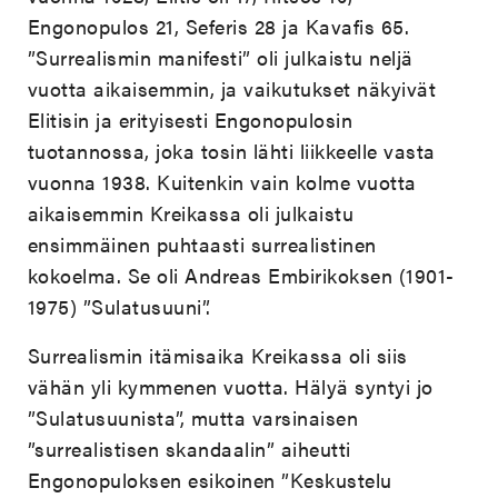
Engonopulos 21, Seferis 28 ja Kavafis 65.
”Surrealismin manifesti” oli julkaistu neljä
vuotta aikaisemmin, ja vaikutukset näkyivät
Elitisin ja erityisesti Engonopulosin
tuotannossa, joka tosin lähti liikkeelle vasta
vuonna 1938. Kuitenkin vain kolme vuotta
aikaisemmin Kreikassa oli julkaistu
ensimmäinen puhtaasti surrealistinen
kokoelma. Se oli Andreas Embirikoksen (1901-
1975) ”Sulatusuuni”.
Surrealismin itämisaika Kreikassa oli siis
vähän yli kymmenen vuotta. Hälyä syntyi jo
”Sulatusuunista”, mutta varsinaisen
”surrealistisen skandaalin” aiheutti
Engonopuloksen esikoinen ”Keskustelu