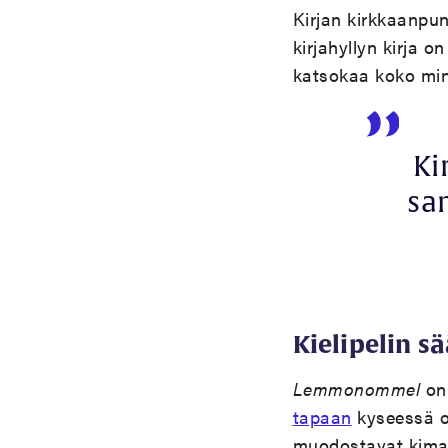
Kirjan kirkkaanpun
kirjahyllyn kirja o
katsokaa koko min
Ki
sa
Kielipelin s
Lemmonommel
on
tapaan
kyseessä on
muodostavat kimair