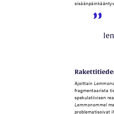
sisäänpäinkääntyvä
le
Rakettitied
Ajoittain
Lemmono
fragmentaarista tie
spekulatiivisen re
Lemmonommel
me
problematisoivat i