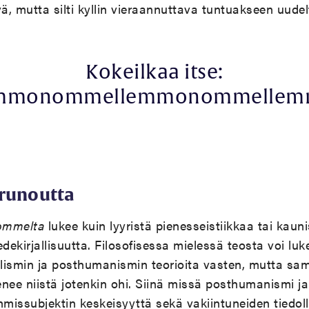
, mutta silti kyllin vieraannuttava tuntuakseen uudelt
Kokeilkaa itse:
mmonommellemmonommelle
erunoutta
mmelta
lukee kuin lyyristä pienesseistiikkaa tai kauni
dekirjallisuutta. Filosofisessa mielessä teosta voi lu
alismin ja posthumanismin teorioita vasten, mutta sam
nee niistä jotenkin ohi. Siinä missä posthumanismi ja
hmissubjektin keskeisyyttä sekä vakiintuneiden tiedoll