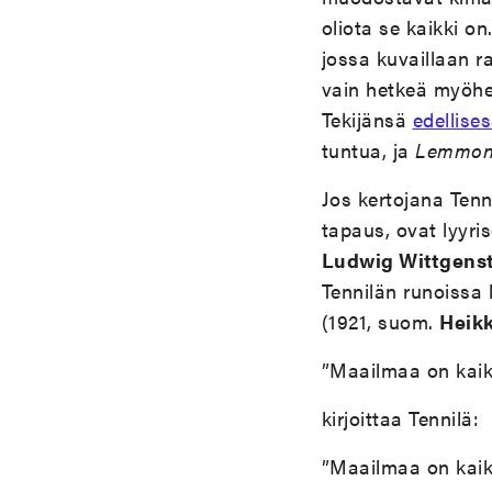
oliota se kaikki o
jossa kuvaillaan ra
vain hetkeä myöhem
Tekijänsä
edellise
tuntua, ja
Lemmon
Jos kertojana Tenn
tapaus, ovat lyyri
Ludwig Wittgens
Tennilän runoissa 
(1921, suom.
Heik
”Maailmaa on kaikk
kirjoittaa Tennilä:
”Maailmaa on kaikk