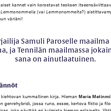
aiset kannet vain korostavat teoksen itseensäviittaa
n
Lemmonommelia
(vai
Lemmonommelta
?) aistittavam
un väriäni!
rjailija Samuli Paroselle maailma 
na, ja Tennilän maailmassa jokai
sana on ainutlaatuinen.
äännöt
 kiehtovan kummallinen kirja. Hieman
Maria Matinmi
 genrehybridi, jossa runo, essee, kertova fiktio ja filo
an, joka näyttää eri kulmista hieman erilaiselta. Yht