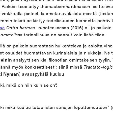
n. Paikoin teos äityy thomasbernhardmaisen liioitteleva
ivoikkaalla pieteetillä smetanaviiksistä miestä (tiedän,
min teksti pelkistyy todellisuuden luonnetta pohtivik
ssä
Ontto harmaa
-runoteoksessa (2016) oli jo paikoi
ommelissa
tarinallisuus on saanut vain lisää tilaa.
ilä on paikoin suorastaan huikenteleva ja asioita vin
set osuudet huomattavan kurinalaisia ja niukkoja. Ne 
teinin
analyyttisen kielifilosofian omintakeisen tyylin
läsnä myös konkreettisesti; siinä missä
Tractato-logi
ki Nyman
) avauspykälä kuuluu
i, mikä on niin kuin se on”,
i mikä kuuluu totaalisten sanojen loputtomuuteen” (s