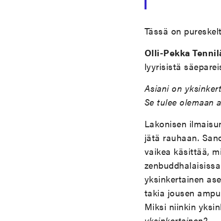
Tässä on pureskel
Olli-Pekka Tennil
lyyrisistä säepare
Asiani on yksinker
Se tulee olemaan a
Lakonisen ilmaisun
jätä rauhaan. Sano
vaikea käsittää, m
zenbuddhalaisissa 
yksinkertainen as
takia jousen ampum
Miksi niinkin yksi
yksinkertainen
?