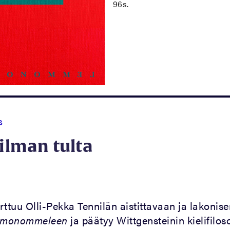
96s.
S
 ilman tulta
1
rttuu Olli-Pekka Tennilän aistittavaan ja lakonise
monommeleen
ja päätyy Wittgensteinin kielifilos