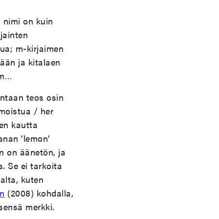
 nimi on kuin
jainten
sua; m-kirjaimen
än ja kitalaen
mm…
entaan teos osin
moistua / her
ten kautta
sanan ’lemon’
n on äänetön, ja
 Se ei tarkoita
alta, kuten
en
(2008) kohdalla,
sensä merkki.