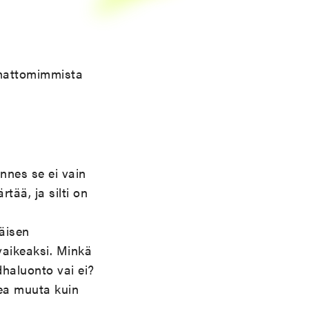
amattomimmista
nnes se ei vain
tää, ja silti on
äisen
aikeaksi. Minkä
haluonto vai ei?
ea muuta kuin