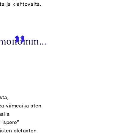
a ja kiehtovalta.
mmonomm…
sta,
kea viimeaikaisten
alla
 ”spere”
isten oletusten