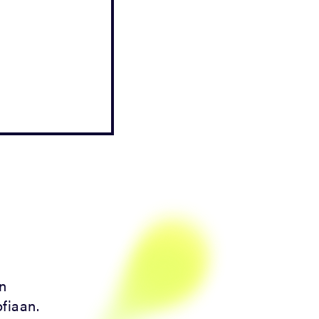
n
ofiaan.