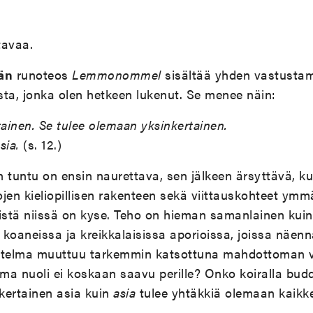
tavaa.
än
runoteos
Lemmonommel
sisältää yhden vastust
ista, jonka olen hetkeen lukenut. Se menee näin:
tainen. Se tulee olemaan yksinkertainen.
sia.
(s. 12.)
 tuntu on ensin naurettava, sen jälkeen ärsyttävä, ku
jen kieliopillisen rakenteen sekä viittauskohteet ymmär
istä niissä on kyse. Teho on hieman samanlainen kuin
koaneissa ja kreikkalaisissa aporioissa, joissa näenn
etelma muuttuu tarkemmin katsottuna mahdottoman v
a nuoli ei koskaan saavu perille? Onko koiralla budd
nkertainen asia kuin
asia
tulee yhtäkkiä olemaan kaikk