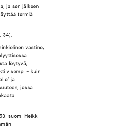
, ja sen jälkeen
käyttää termiä
. 34).
ninkielinen vastine,
alyyttisessa
sta löytyvä,
ktiivisempi – kuin
lio’ ja
isuuteen, jossa
akaata
53, suom. Heikki
mmän