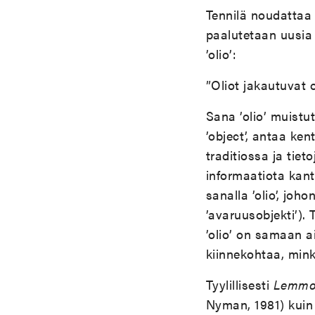
Tennilä noudattaa 
paalutetaan uusia
’olio’:
”Oliot jakautuvat o
Sana ’olio’ muistut
’object’, antaa ke
traditiossa ja tiet
informaatiota kant
sanalla ’olio’, joho
’avaruusobjekti’). 
’olio’ on samaan a
kiinnekohtaa, mink
Tyylillisesti
Lemmo
Nyman, 1981) kui