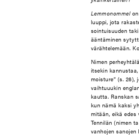
Lemmonommel
on
luuppi, jota rakast
sointuisuuden taki
ääntäminen sytytt
värähtelemään. 
Nimen perheyhtäläi
itsekin kannustaa
moisture” (s. 26),
vaihtuuukin englan
kautta. Ranskan s
kun nämä kaksi yhd
mitään, eikä edes 
Tennilän (nimen t
vanhojen sanojen 