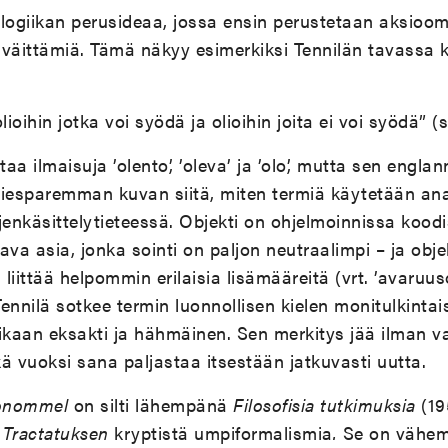
logiikan perusideaa, jossa ensin perustetaan aksiooma
 väittämiä. Tämä näkyy esimerkiksi Tennilän tavassa 
lioihin jotka voi syödä ja olioihin joita ei voi syödä” (s
taa ilmaisuja ’olento’, ’oleva’ ja ’olo’, mutta sen englan
ntiesparemman kuvan siitä, miten termiä käytetään an
ojenkäsittelytieteessä. Objekti on ohjelmoinnissa koodi
ava asia, jonka sointi on paljon neutraalimpi – ja obje
n liittää helpommin erilaisia lisämääreitä (vrt. ’avaruuso
Tennilä sotkee termin luonnollisen kielen monitulkinta
ikaan eksakti ja hähmäinen. Sen merkitys jää ilman v
ä vuoksi sana paljastaa itsestään jatkuvasti uutta.
nommel
on silti lähempänä
Filosofisia tutkimuksia
(19
n
Tractatuksen
kryptistä umpiformalismia
.
Se on vähe