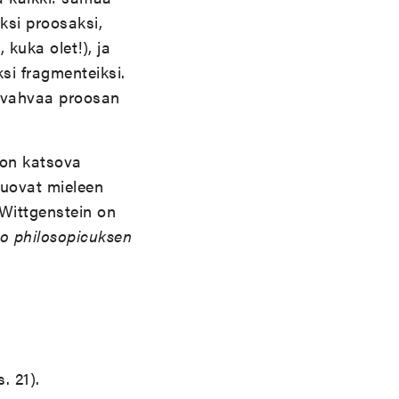
ksi proosaksi,
 kuka olet!), ja
si fragmenteiksi.
n vahvaa proosan
oon katsova
tuovat mieleen
. Wittgenstein on
co philosopicuksen
. 21).