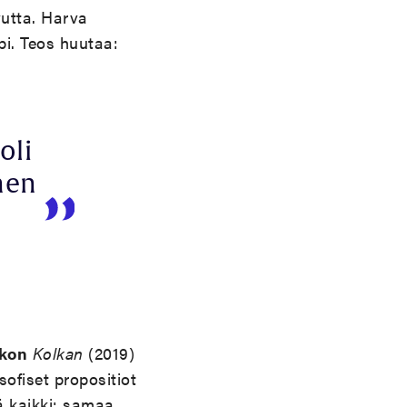
vutta. Harva
pi. Teos huutaa:
oli
nen
kon
Kolkan
(2019)
sofiset propositiot
ä kaikki: samaa