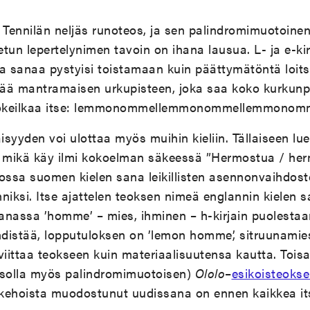
 Tennilän neljäs runoteos, ja sen palindromimuotoinen
etun lepertelynimen tavoin on ihana lausua. L- ja e-kir
a sanaa pystyisi toistamaan kuin päättymätöntä loit
ää mantramaisen urkupisteen, joka saa koko kurkunpä
Kokeilkaa itse: lemmonommellemmonommellemmono
syyden voi ulottaa myös muihin kieliin. Tällaiseen lu
, mikä käy ilmi kokoelman säkeessä ”Hermostua / her
 jossa suomen kielen sana leikillisten asennonvaihdos
niksi. Itse ajattelen teoksen nimeä englannin kielen 
anassa ’homme’ – mies, ihminen – h-kirjain puolestaa
istää, lopputuloksen on ’lemon homme’, sitruunamies.
viittaa teokseen kuin materiaalisuutensa kautta. Toisa
asolla myös palindromimuotoisen)
Ololo
–
esikoisteoks
kehoista muodostunut uudissana on ennen kaikkea it