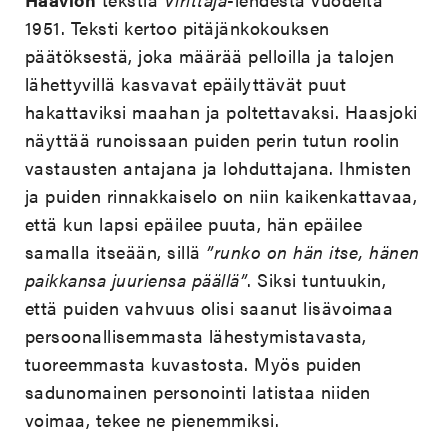
1951. Teksti kertoo pitäjänkokouksen
päätöksestä, joka määrää pelloilla ja talojen
lähettyvillä kasvavat epäilyttävät puut
hakattaviksi maahan ja poltettavaksi. Haasjoki
näyttää runoissaan puiden perin tutun roolin
vastausten antajana ja lohduttajana. Ihmisten
ja puiden rinnakkaiselo on niin kaikenkattavaa,
että kun lapsi epäilee puuta, hän epäilee
samalla itseään, sillä
”runko on hän itse, hänen
paikkansa juuriensa päällä”
. Siksi tuntuukin,
että puiden vahvuus olisi saanut lisävoimaa
persoonallisemmasta lähestymistavasta,
tuoreemmasta kuvastosta. Myös puiden
sadunomainen personointi latistaa niiden
voimaa, tekee ne pienemmiksi.