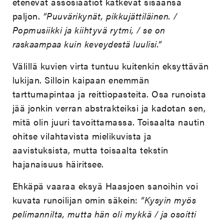
etenevät assosiaatiot kätkevät sisäänsä
paljon.
”Puuvärikynät, pikkujättiläinen. /
Popmusiikki ja kiihtyvä rytmi, / se on
raskaampaa kuin keveydestä luulisi.”
Välillä kuvien virta tuntuu kuitenkin eksyttävän
lukijan. Silloin kaipaan enemmän
tarttumapintaa ja reittiopasteita. Osa runoista
jää jonkin verran abstrakteiksi ja kadotan sen,
mitä olin juuri tavoittamassa. Toisaalta nautin
ohitse vilahtavista mielikuvista ja
aavistuksista, mutta toisaalta tekstin
hajanaisuus häiritsee.
Ehkäpä vaaraa eksyä Haasjoen sanoihin voi
kuvata runoilijan omin säkein:
”Kysyin myös
pelimannilta, mutta hän oli mykkä / ja osoitti