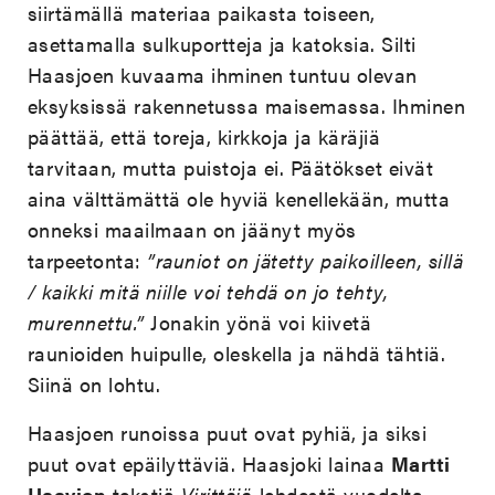
siirtämällä materiaa paikasta toiseen,
asettamalla sulkuportteja ja katoksia. Silti
Haasjoen kuvaama ihminen tuntuu olevan
eksyksissä rakennetussa maisemassa. Ihminen
päättää, että toreja, kirkkoja ja käräjiä
tarvitaan, mutta puistoja ei. Päätökset eivät
aina välttämättä ole hyviä kenellekään, mutta
onneksi maailmaan on jäänyt myös
tarpeetonta:
”rauniot on jätetty paikoilleen, sillä
/ kaikki mitä niille voi tehdä on jo tehty,
murennettu.”
Jonakin yönä voi kiivetä
raunioiden huipulle, oleskella ja nähdä tähtiä.
Siinä on lohtu.
Haasjoen runoissa puut ovat pyhiä, ja siksi
puut ovat epäilyttäviä. Haasjoki lainaa
Martti
Haavion
tekstiä
Virittäjä
-lehdestä vuodelta