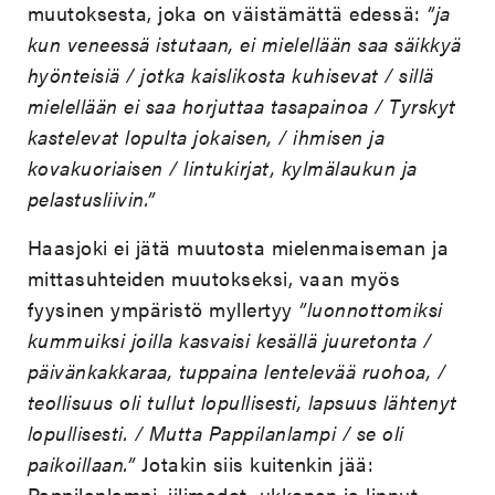
muutoksesta, joka on väistämättä edessä:
”ja
kun veneessä istutaan, ei mielellään saa säikkyä
hyönteisiä / jotka kaislikosta kuhisevat / sillä
mielellään ei saa horjuttaa tasapainoa / Tyrskyt
kastelevat lopulta jokaisen, / ihmisen ja
kovakuoriaisen / lintukirjat, kylmälaukun ja
pelastusliivin.”
Haasjoki ei jätä muutosta mielenmaiseman ja
mittasuhteiden muutokseksi, vaan myös
fyysinen ympäristö myllertyy
”luonnottomiksi
kummuiksi joilla kasvaisi kesällä juuretonta /
päivänkakkaraa, tuppaina lentelevää ruohoa, /
teollisuus oli tullut lopullisesti, lapsuus lähtenyt
lopullisesti. / Mutta Pappilanlampi / se oli
paikoillaan.”
Jotakin siis kuitenkin jää:
Pappilanlampi, iilimadot, ukkonen ja linnut.