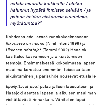
nähdä muurilta kaikkialle / oletko
halunnut hypätä ihmisten selkään / ja
painaa heidän niskaansa suudelmia,
myötätuntoa?”
Kahdessa edellisessä runokokoelmassaan
Ikkunassa on huone
(Nihil Interit 1999) ja
Ukkosen odottajat
(Tammi 2002) Haasjoki
käsittelee kasvamisen ja aikuistumisen
teemoja. Ensimmäisessä kokoelmassa lapsen
maailma korostuu enemmän, toisessa taas
aikuistuminen ja parisuhde nousevat etualalle.
Epäilyttävät puut
palaa jälleen lapsuuteen, ja
Haasjoki asettaa lapsen ja aikuisen maailman
viehättävästi rinnakkain. Vähitellen lapsi