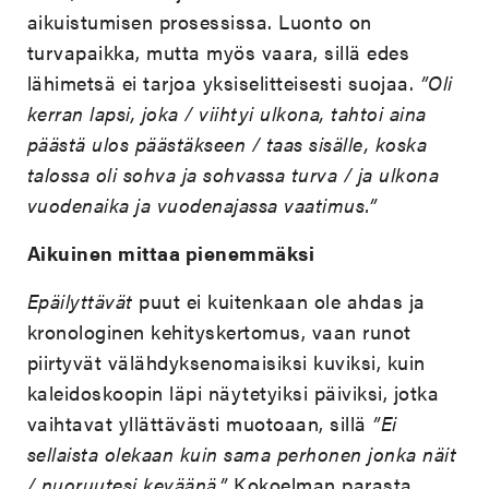
aikuistumisen prosessissa. Luonto on
turvapaikka, mutta myös vaara, sillä edes
lähimetsä ei tarjoa yksiselitteisesti suojaa.
”Oli
kerran lapsi, joka / viihtyi ulkona, tahtoi aina
päästä ulos päästäkseen / taas sisälle, koska
talossa oli sohva ja sohvassa turva / ja ulkona
vuodenaika ja vuodenajassa vaatimus.”
Aikuinen mittaa pienemmäksi
Epäilyttävät
puut ei kuitenkaan ole ahdas ja
kronologinen kehityskertomus, vaan runot
piirtyvät välähdyksenomaisiksi kuviksi, kuin
kaleidoskoopin läpi näytetyiksi päiviksi, jotka
vaihtavat yllättävästi muotoaan, sillä
”Ei
sellaista olekaan kuin sama perhonen jonka näit
/ nuoruutesi keväänä.”
Kokoelman parasta