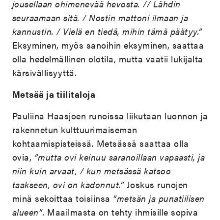
jousellaan ohimenevää hevosta. // Lähdin
seuraamaan sitä. / Nostin mattoni ilmaan ja
kannustin. / Vielä en tiedä, mihin tämä päätyy.”
Eksyminen, myös sanoihin eksyminen, saattaa
olla hedelmällinen olotila, mutta vaatii lukijalta
kärsivällisyyttä.
Metsää ja tiilitaloja
Pauliina Haasjoen runoissa liikutaan luonnon ja
rakennetun kulttuurimaiseman
kohtaamispisteissä. Metsässä saattaa olla
ovia,
”mutta ovi keinuu saranoillaan vapaasti, ja
niin kuin arvaat, / kun metsässä katsoo
taakseen, ovi on kadonnut.”
Joskus runojen
minä sekoittaa toisiinsa
”metsän ja punatiilisen
alueen”
. Maailmasta on tehty ihmisille sopiva