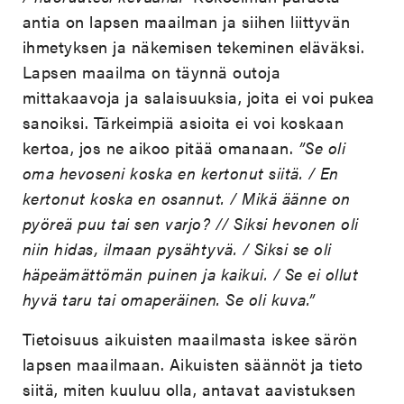
antia on lapsen maailman ja siihen liittyvän
ihmetyksen ja näkemisen tekeminen eläväksi.
Lapsen maailma on täynnä outoja
mittakaavoja ja salaisuuksia, joita ei voi pukea
sanoiksi. Tärkeimpiä asioita ei voi koskaan
kertoa, jos ne aikoo pitää omanaan.
”Se oli
oma hevoseni koska en kertonut siitä. / En
kertonut koska en osannut. / Mikä äänne on
pyöreä puu tai sen varjo? // Siksi hevonen oli
niin hidas, ilmaan pysähtyvä. / Siksi se oli
häpeämättömän puinen ja kaikui. / Se ei ollut
hyvä taru tai omaperäinen. Se oli kuva.”
Tietoisuus aikuisten maailmasta iskee särön
lapsen maailmaan. Aikuisten säännöt ja tieto
siitä, miten kuuluu olla, antavat aavistuksen