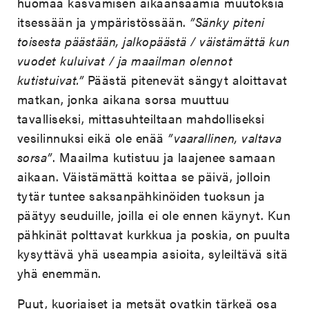
huomaa kasvamisen aikaansaamia muutoksia
itsessään ja ympäristössään.
”Sänky piteni
toisesta päästään, jalkopäästä / väistämättä kun
vuodet kuluivat / ja maailman olennot
kutistuivat.”
Päästä pitenevät sängyt aloittavat
matkan, jonka aikana sorsa muuttuu
tavalliseksi, mittasuhteiltaan mahdolliseksi
vesilinnuksi eikä ole enää
”vaarallinen, valtava
sorsa”
. Maailma kutistuu ja laajenee samaan
aikaan. Väistämättä koittaa se päivä, jolloin
tytär tuntee saksanpähkinöiden tuoksun ja
päätyy seuduille, joilla ei ole ennen käynyt. Kun
pähkinät polttavat kurkkua ja poskia, on puulta
kysyttävä yhä useampia asioita, syleiltävä sitä
yhä enemmän.
Puut, kuoriaiset ja metsät ovatkin tärkeä osa