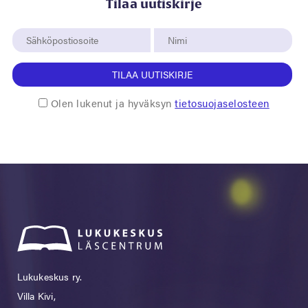
Tilaa uutiskirje
TILAA UUTISKIRJE
Olen lukenut ja hyväksyn
tietosuojaselosteen
Lukukeskus ry.
Villa Kivi,