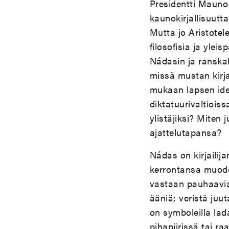
Presidentti Mauno 
kaunokirjallisuutt
Mutta jo Aristotel
filosofisia ja ylei
Nádasin ja ranskal
missä mustan kirja
mukaan lapsen iden
diktatuurivaltioiss
ylistäjiksi? Miten 
ajattelutapansa?
Nádas on kirjaili
kerrontansa muodo
vastaan pauhaavi
ääniä; veristä juut
on symboleilla lad
pihapiirissä tai r