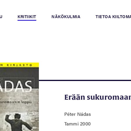
U
KRITIIKIT
NÄKÖKULMIA
TIETOA KIILTO
Erään sukuromaan
Péter Nádas
Tammi 2000