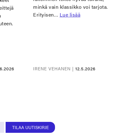
minkä vain klassikko voi tarjota.
eittejä
Erityisen…
Lue lisää
n
uteen.
.6.2026
IRENE VEHANEN |
12.5.2026
TILAA UUTISKIRJE