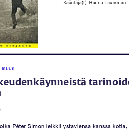
Kääntäjä(t): Hannu Launonen
LISUUS
keudenkäynneistä tarinoid
n
1
ika Péter Simon leikkii ystäviensä kanssa kotia, t