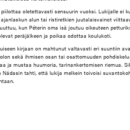
piilottaa oletettavasti sensuurin vuoksi. Lukijalle ei 
ajanlaskun alun tai ristiretkien juutalaisvainot viittaav
muuttuu, kun Péterin oma isä joutuu oikeuteen petturik
evat peräjälkeen ja poikaa odottaa koulukoti.
uiseen kirjaan on mahtunut valtavasti eri suuntiin av
lon sekä ihmisen osan tai osattomuuden pohdiskelua, 
iaa ja mustaa huumoria, tarinankertomisen riemua. Si
Nádasin tahti, että lukija melkein toivoisi suvantoko
ntaan.