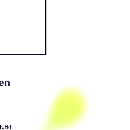
en
utkii