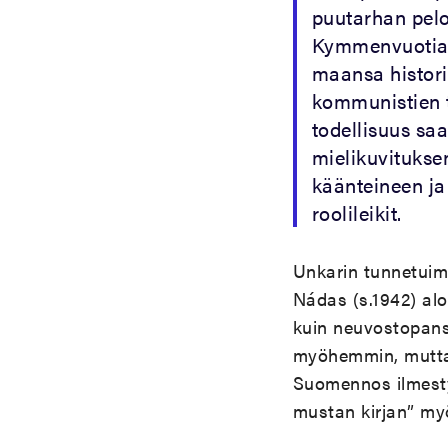
puutarhan pelot
Kymmenvuotiaan
maansa histori
kommunistien 
todellisuus sa
mielikuvitukse
käänteineen j
roolileikit.
Unkarin tunnetuimpi
Nádas (s.1942) al
kuin neuvostopanss
myöhemmin, mutta 
Suomennos ilmesty
mustan kirjan” my