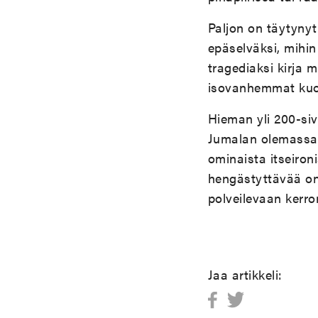
Paljon on täytynyt 
epäselväksi, mihin 
tragediaksi kirja 
isovanhemmat kuol
Hieman yli 200-siv
Jumalan olemassao
ominaista itseiron
hengästyttävää on 
polveilevaan kerro
Jaa artikkeli: