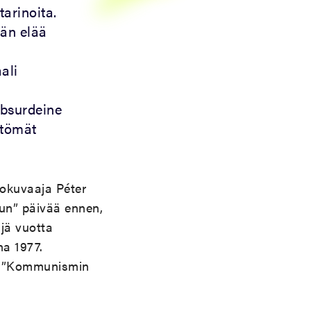
tarinoita.
hän elää
ali
absurdeine
ttömät
alokuvaaja Péter
un” päivää ennen,
ljä vuotta
na 1977.
at ”Kommunismin