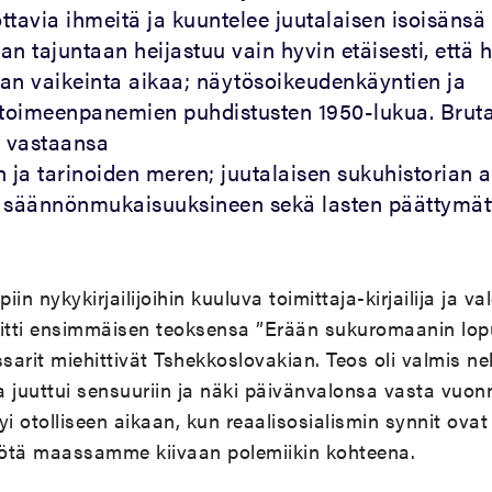
tavia ihmeitä ja kuuntelee juutalaisen isoisänsä 
 tajuntaan heijastuu vain hyvin etäisesti, että 
an vaikeinta aikaa; näytösoikeudenkäyntien ja
toimeenpanemien puhdistusten 1950-lukua. Bruta
a vastaansa
n ja tarinoiden meren; juutalaisen sukuhistorian 
a säännönmukaisuuksineen sekä lasten päättymä
in nykykirjailijoihin kuuluva toimittaja-kirjailija ja v
oitti ensimmäisen teoksensa ”Erään sukuromaanin lop
arit miehittivät Tshekkoslovakian. Teos oli valmis ne
juuttui sensuuriin ja näki päivänvalonsa vasta vuon
i otolliseen aikaan, kun reaalisosialismin synnit ov
ötä maassamme kiivaan polemiikin kohteena.