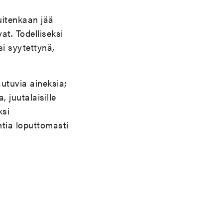
kuitenkaan jää
at. Todelliseksi
si syytettynä,
autuvia aineksia;
juutalaisille
ksi
htia loputtomasti