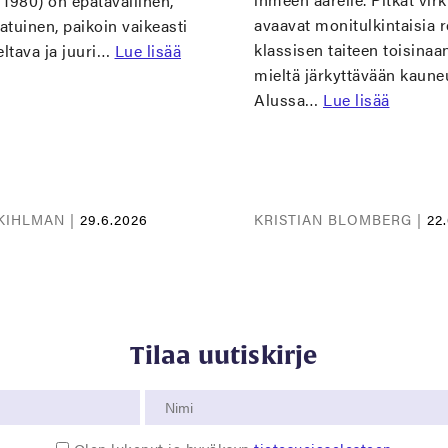
, 1980) on epätavallinen,
avaavat monitulkintaisia r
tuinen, paikoin vaikeasti
klassisen taiteen toisinaa
eltava ja juuri…
Lue lisää
mieltä järkyttävään kaune
Alussa…
Lue lisää
KIHLMAN |
29.6.2026
KRISTIAN BLOMBERG |
22
Tilaa uutiskirje