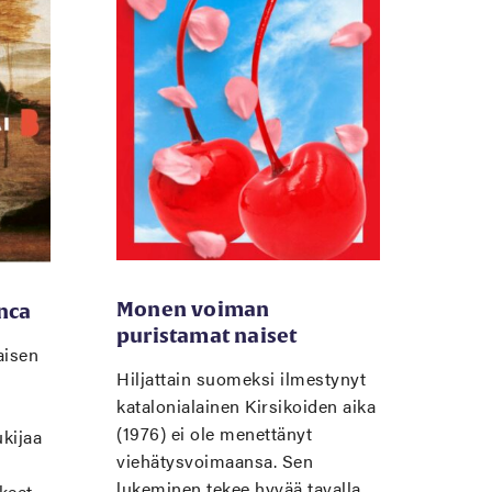
Monen voiman
nca
puristamat naiset
aisen
Hiljattain suomeksi ilmestynyt
katalonialainen Kirsikoiden aika
(1976) ei ole menettänyt
kijaa
viehätysvoimaansa. Sen
lukeminen tekee hyvää tavalla,
kkeet