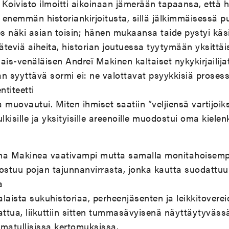
Koivisto ilmoitti aikoinaan jämerään tapaansa, että 
a enemmän historiankirjoitusta, sillä jälkimmäisessä p
es näki asian toisin; hänen mukaansa taide pystyi kä
späteviä aiheita, historian joutuessa tyytymään yksittä
ais-venäläisen Andreï Makinen kaltaiset nykykirjailija
n syyttävä sormi ei: ne valottavat psyykkisiä prosess
titeetti
a muovautui. Miten ihmiset saatiin ”veljiensä vartijoiks
julkisille ja yksityisille areenoille muodostui oma kiele
jana Makinea vaativampi mutta samalla monitahoisem
stuu pojan tajunnanvirrasta, jonka kautta suodattuu 
a
alaista sukuhistoriaa, perheenjäsenten ja leikkitoverei
attua, liikuttiin sitten tummasävyisenä näyttäytyväss
aamatullisissa kertomuksissa.