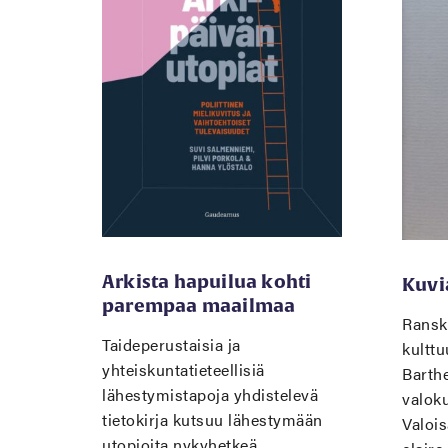
Arkista hapuilua kohti
Kuvi
parempaa maailmaa
Ranska
Taideperustaisia ja
kulttu
yhteiskuntatieteellisiä
Barthe
lähestymistapoja yhdistelevä
valok
tietokirja kutsuu lähestymään
Valoi
utopioita nykyhetkeä