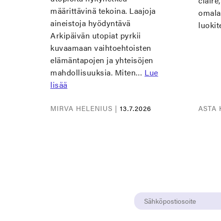
claire
määrittävinä tekoina. Laajoja
omalaa
aineistoja hyödyntävä
luokit
Arkipäivän utopiat pyrkii
kuvaamaan vaihtoehtoisten
elämäntapojen ja yhteisöjen
mahdollisuuksia. Miten…
Lue
lisää
MIRVA HELENIUS |
13.7.2026
ASTA 