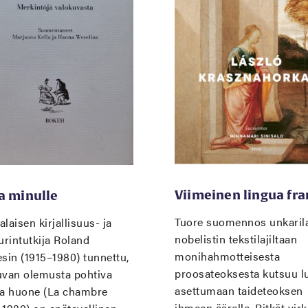
Viimeinen lingua fra
a minulle
Tuore suomennos unkaril
laisen kirjallisuus- ja
nobelistin tekstilajiltaan
urintutkija Roland
monihahmotteisesta
sin (1915–1980) tunnettu,
proosateoksesta kutsuu lu
uvan olemusta pohtiva
asettumaan taideteoksen
sa huone (La chambre
ihmeen äärelle. Pitkät vir