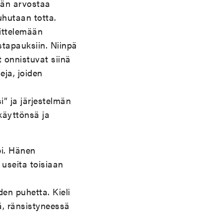
hän arvostaa
uhutaan totta.
sittelemään
istapauksiin. Niinpä
t onnistuvat siinä
eja, joiden
i” ja järjestelmän
nkäyttönsä ja
pi. Hänen
useita toisiaan
den puhetta. Kieli
ä, ränsistyneessä