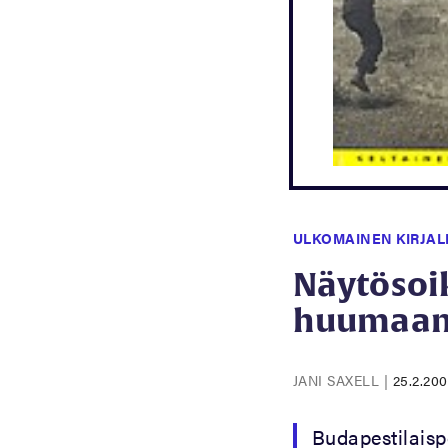
ULKOMAINEN KIRJAL
Näytösoi
huumaa
JANI SAXELL
|
25.2.200
Budapestilaispo