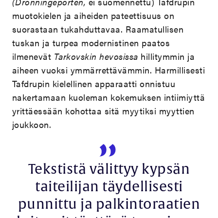
(Dronningeporten,
ei suomennettu) Tafdrupin
muotokielen ja aiheiden pateettisuus on
suorastaan tukahduttavaa. Raamatullisen
tuskan ja turpea modernistinen paatos
ilmenevät
Tarkovskin hevosissa
hillitymmin ja
aiheen vuoksi ymmärrettävämmin. Harmillisesti
Tafdrupin kielellinen apparaatti onnistuu
nakertamaan kuoleman kokemuksen intiimiyttä
yrittäessään kohottaa sitä myytiksi myyttien
joukkoon.
Tekstistä välittyy kypsän
taiteilijan täydellisesti
punnittu ja palkintoraatien