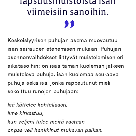
lapsuusmuistoista isän
viimeisiin sanoihin.
Keskeislyyrisen puhujan asema muovautuu
isän sairauden etenemisen mukaan. Puhujan
asennonvaihdokset liittyvät muistelemisen eri
aikatasoihin: on isää tämän kuoleman jälkeen
muisteleva puhuja, isän kuolemaa seuraava
puhuja sekä isä, jonka rappeutunut mieli
sekoittuu runojen puhujaan:
Isä kättelee kohteliaasti,
ilme kirkastuu,
kun veljeni tulee meitä vastaan –
onpas veli hankkinut mukavan paikan.