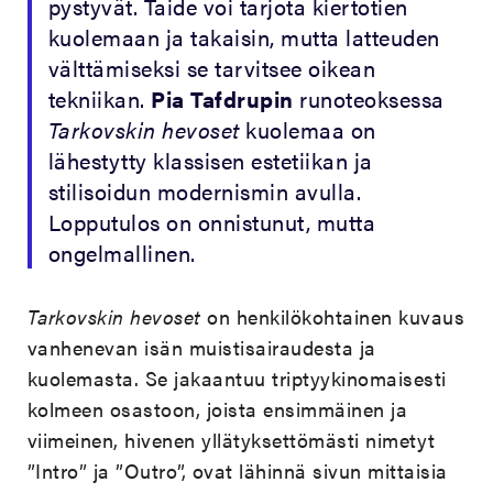
pystyvät. Taide voi tarjota kiertotien
kuolemaan ja takaisin, mutta latteuden
välttämiseksi se tarvitsee oikean
tekniikan.
Pia Tafdrupin
runoteoksessa
Tarkovskin hevoset
kuolemaa on
lähestytty klassisen estetiikan ja
stilisoidun modernismin avulla.
Lopputulos on onnistunut, mutta
ongelmallinen.
Tarkovskin hevoset
on henkilökohtainen kuvaus
vanhenevan isän muistisairaudesta ja
kuolemasta. Se jakaantuu triptyykinomaisesti
kolmeen osastoon, joista ensimmäinen ja
viimeinen, hivenen yllätyksettömästi nimetyt
”Intro” ja ”Outro”, ovat lähinnä sivun mittaisia