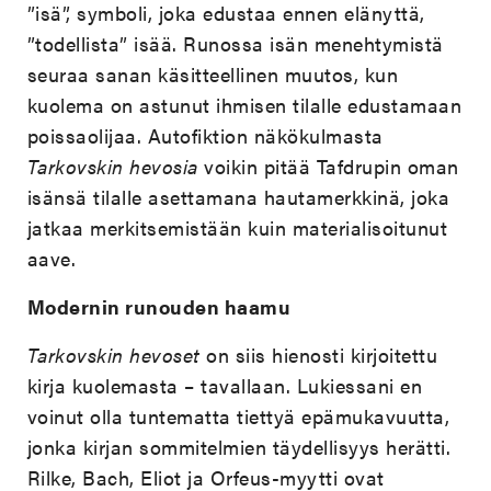
”isä”, symboli, joka edustaa ennen elänyttä,
”todellista” isää. Runossa isän menehtymistä
seuraa sanan käsitteellinen muutos, kun
kuolema on astunut ihmisen tilalle edustamaan
poissaolijaa. Autofiktion näkökulmasta
Tarkovskin hevosia
voikin pitää Tafdrupin oman
isänsä tilalle asettamana hautamerkkinä, joka
jatkaa merkitsemistään kuin materialisoitunut
aave.
Modernin runouden haamu
Tarkovskin hevoset
on siis hienosti kirjoitettu
kirja kuolemasta – tavallaan. Lukiessani en
voinut olla tuntematta tiettyä epämukavuutta,
jonka kirjan sommitelmien täydellisyys herätti.
Rilke, Bach, Eliot ja Orfeus-myytti ovat