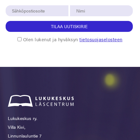
TILAA UUTISKIRJE
Olen lukenut ja hyväksyn
tietosuojaselosteen
Lukukeskus ry.
Villa Kivi,
Linnunlauluntie 7