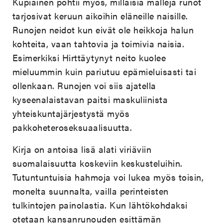
Kupiainen pohtii myös, millaisia malleja runot
tarjosivat keruun aikoihin eläneille naisille.
Runojen neidot kun eivät ole heikkoja halun
kohteita, vaan tahtovia ja toimivia naisia.
Esimerkiksi Hirttäytynyt neito kuolee
mieluummin kuin pariutuu epämieluisasti tai
ollenkaan. Runojen voi siis ajatella
kyseenalaistavan paitsi maskuliinista
yhteiskuntajärjestystä myös
pakkoheteroseksuaalisuutta.
Kirja on antoisa lisä alati viriäviin
suomalaisuutta koskeviin keskusteluihin.
Tutuntuntuisia hahmoja voi lukea myös toisin,
monelta suunnalta, vailla perinteisten
tulkintojen painolastia. Kun lähtökohdaksi
otetaan kansanrunouden esittämän