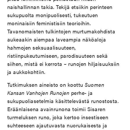
naishallinnan takia. Tekijä etsiikin perinteen
sukupuolta monipuolisesti, tukeutuen
moninaisiin feministisiin teorioihin.
Tavanomaisten tulkintojen murtumakohdista
aukeaakin aiempaa laveampia näköaloja
hahmojen seksuaalisuuteen,
ristiinpukeutumiseen, parodisuuteen sekä
siihen, mistä ei kerrota – runojen hiljaisuuksiin
ja aukkokohtiin.
Tutkimuksen aineisto on koottu
Suomen
Kansan Vanhojen Runojen
perhe- ja
sukupuoliasetelmia käsittelevästä runostosta.
Eräänlaisena avainrunona toimii Sisaren
turmeluksen runo, joka kertoo insestiseen
suhteeseen ajautuvasta nuorukaisesta ja