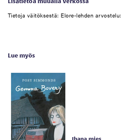
Lisätietoa muualla verkossa
Tietoja väitöksestä:
Elore-lehden arvostelu:
Lue myös
Ihana mies