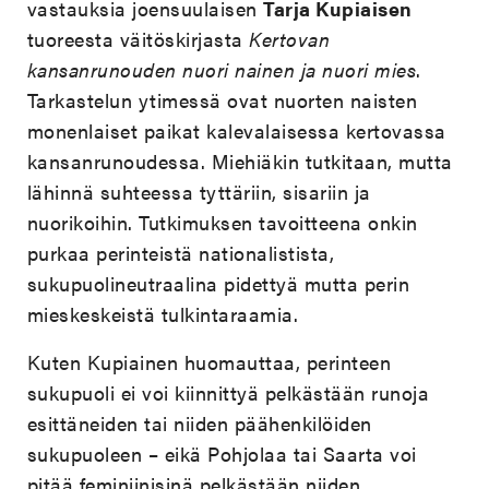
vastauksia joensuulaisen
Tarja Kupiaisen
tuoreesta väitöskirjasta
Kertovan
kansanrunouden nuori nainen ja nuori mies
.
Tarkastelun ytimessä ovat nuorten naisten
monenlaiset paikat kalevalaisessa kertovassa
kansanrunoudessa. Miehiäkin tutkitaan, mutta
lähinnä suhteessa tyttäriin, sisariin ja
nuorikoihin. Tutkimuksen tavoitteena onkin
purkaa perinteistä nationalistista,
sukupuolineutraalina pidettyä mutta perin
mieskeskeistä tulkintaraamia.
Kuten Kupiainen huomauttaa, perinteen
sukupuoli ei voi kiinnittyä pelkästään runoja
esittäneiden tai niiden päähenkilöiden
sukupuoleen – eikä Pohjolaa tai Saarta voi
pitää feminiinisinä pelkästään niiden