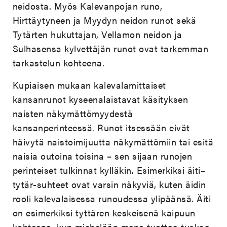
neidosta. Myös Kalevanpojan runo,
Hirttäytyneen ja Myydyn neidon runot sekä
Tytärten hukuttajan, Vellamon neidon ja
Sulhasensa kylvettäjän runot ovat tarkemman
tarkastelun kohteena.
Kupiaisen mukaan kalevalamittaiset
kansanrunot kyseenalaistavat käsityksen
naisten näkymättömyydestä
kansanperinteessä. Runot itsessään eivät
häivytä naistoimijuutta näkymättömiin tai esitä
naisia outoina toisina – sen sijaan runojen
perinteiset tulkinnat kylläkin. Esimerkiksi äiti–
tytär-suhteet ovat varsin näkyviä, kuten äidin
rooli kalevalaisessa runoudessa ylipäänsä. Äiti
on esimerkiksi tyttären keskeisenä kaipuun
kohteena, kun miehelään meno tuottaa tuskaa.