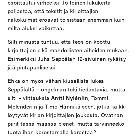
osoittautui virheeksi. Jo toinen lukukerta
paljastaa, että tekstit ja kirjoittajien
näkökulmat eroavat toisistaan enemmän kuin
miltä aluksi vaikuttaa.
Silti minusta tuntuu, että teos on koottu
kirjoittajien eikä mahdollisten aiheiden mukaan.
Esimerkiksi Juha Seppälän 12-sivuinen rykäisy
jää pintapuoliseksi.
Ehkä on myös vähän kiusallista lukea
Seppälältä – ongelman toki tiedostavia, mutta
silti – viittauksia
Antti Nyléniin
, Tommi
Melenderiin ja Timo Hännikäiseen, jotka kaikki
löytyvät kirjan kirjoittajien joukosta. Ovathan
piirit tässä maassa pienet, mutta tarvinneeko
tuota ihan korostamalla korostaa?