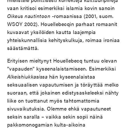
vaan kritisoi esimerkiksi islamia kovin sanoin
Oikeus nautintoon
-romaanissa (2001, suom.
WSOY 2002). Houellebecqin parhaat romaanit
kuvaavat yksilöiden kautta laajempia
yhteiskunnallisia kehityskulkuja, roimaa ironiaa
säästämättä.
Erityisen mieltynyt Houellebecq tuntuu olevan
”vapauden” kyseenalaistamiseen. Esimerkiksi
Alkeishiukkasissa
hän kyseenalaistaa
seksuaalisen vapautumisen ja töräyttää melko
suoraan, että jokainen edistysaskeleeksi nähty
liike on tuottanut myös tahtomattomia
sivuvaikutuksia. Olemme ehkä vapautuneet
seksin saralla – vaikka sekin sopii näinä
pakkomonogamian kulta-aikoina