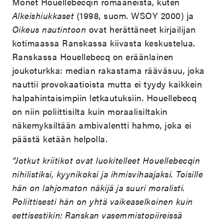
Monet Houellebecqin romaaneista, kuten
Alkeishiukkaset
(1998, suom. WSOY 2000) ja
Oikeus nautintoon
ovat herättäneet kirjailijan
kotimaassa Ranskassa kiivasta keskustelua.
Ranskassa Houellebecq on eräänlainen
joukoturkka: median rakastama rääväsuu, joka
nauttii provokaatioista mutta ei tyydy kaikkein
halpahintaisimpiin letkautuksiin. Houellebecq
on niin poliittisilta kuin moraalisiltakin
näkemyksiltään ambivalentti hahmo, joka ei
päästä ketään helpolla.
”Jotkut kriitikot ovat luokitelleet Houellebecqin
nihilistiksi, kyynikoksi ja ihmisvihaajaksi. Toisille
hän on lahjomaton näkijä ja suuri moralisti.
Poliittisesti hän on yhtä vaikeaselkoinen kuin
eettisestikin: Ranskan vasemmistopiireissä