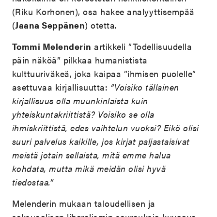
(Riku Korhonen), osa hakee analyyttisempää
(
Jaana Seppänen
) otetta.
Tommi Melenderin
artikkeli ”Todellisuudella
päin näköä” pilkkaa humanistista
kulttuuriväkeä, joka kaipaa ”ihmisen puolelle”
asettuvaa kirjallisuutta:
”Voisiko tällainen
kirjallisuus olla muunkinlaista kuin
yhteiskuntakriittistä? Voisiko se olla
ihmiskriittistä, edes vaihtelun vuoksi? Eikö olisi
suuri palvelus kaikille, jos kirjat paljastaisivat
meistä jotain sellaista, mitä emme halua
kohdata, mutta mikä meidän olisi hyvä
tiedostaa.”
Melenderin mukaan taloudellisen ja
seksuaalisen liberalismin seurauksia kuvaava