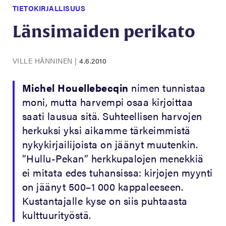
TIETOKIRJALLISUUS
Länsimaiden perikato
VILLE HÄNNINEN
|
4.6.2010
Michel Houellebecqin
nimen tunnistaa
moni, mutta harvempi osaa kirjoittaa
saati lausua sitä. Suhteellisen harvojen
herkuksi yksi aikamme tärkeimmistä
nykykirjailijoista on jäänyt muutenkin.
”Hullu-Pekan” herkkupalojen menekkiä
ei mitata edes tuhansissa: kirjojen myynti
on jäänyt 500–1 000 kappaleeseen.
Kustantajalle kyse on siis puhtaasta
kulttuurityöstä.