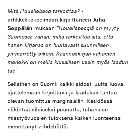
Mitä Houellebecq tarkoittaa?
-
artikkelikokoelmaan kirjoittaneen
Juha
Seppälän
mukaan
”Houellebecqiä on myyty
Suomessa vähän, mikä tarkoittaa sitä, että
hänen kirjansa on luultavasti suunnilleen
ymmärretty oikein. Käännöskirjan vähäinen
menekki on meillä kiusallisen usein myös laadun
tae”.
Sellainen on Suomi: kaikki aidosti uutta luova,
ajattelemaan kirjoittava ja laadukas tuntuu
olevan tuomittua marginaaliin. Keskiössä
nököttää siloiseksi puunattu, tuhansien
miestyövuosien tuloksena kaiken luonteensa
menettänyt viihdehöttö.