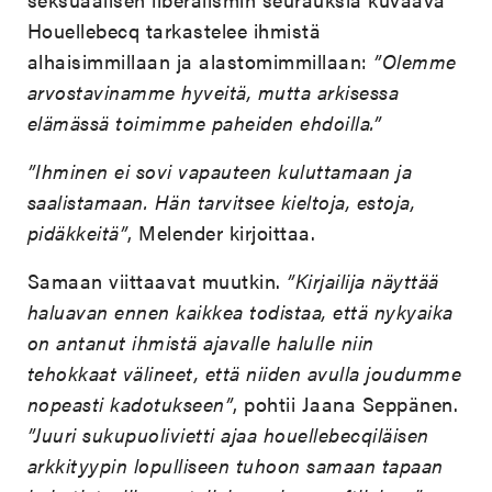
Houellebecq tarkastelee ihmistä
alhaisimmillaan ja alastomimmillaan:
”Olemme
arvostavinamme hyveitä, mutta arkisessa
elämässä toimimme paheiden ehdoilla.”
”Ihminen ei sovi vapauteen kuluttamaan ja
saalistamaan. Hän tarvitsee kieltoja, estoja,
pidäkkeitä”
, Melender kirjoittaa.
Samaan viittaavat muutkin.
”Kirjailija näyttää
haluavan ennen kaikkea todistaa, että nykyaika
on antanut ihmistä ajavalle halulle niin
tehokkaat välineet, että niiden avulla joudumme
nopeasti kadotukseen”
, pohtii Jaana Seppänen.
”Juuri sukupuolivietti ajaa houellebecqiläisen
arkkityypin lopulliseen tuhoon samaan tapaan