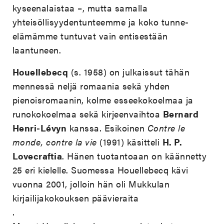
kyseenalaistaa –, mutta samalla
yhteisöllisyydentunteemme ja koko tunne-
elämämme tuntuvat vain entisestään
laantuneen.
Houellebecq
(s. 1958) on julkaissut tähän
mennessä neljä romaania sekä yhden
pienoisromaanin, kolme esseekokoelmaa ja
runokokoelmaa sekä kirjeenvaihtoa
Bernard
Henri-Lévyn
kanssa. Esikoinen
Contre le
monde, contre la vie
(1991) käsitteli
H. P.
Lovecraftia
. Hänen tuotantoaan on käännetty
25 eri kielelle. Suomessa Houellebecq kävi
vuonna 2001, jolloin hän oli Mukkulan
kirjailijakokouksen päävieraita
.