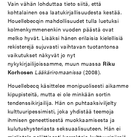
Vain vähän lohduttaa tieto siitä, että
kohtalainen osa laatukirjallisuudesta kestää.
Houellebecqin mahdollisuudet tulla luetuksi
kolmenkymmenenkin vuoden päästä ovat
melko hyvät. Lisäksi hänen erilaisia kielellisiä
rekisterejä sujuvasti vaihtavan tuotantonsa
vaikutukset näkyvät jo nyt
nykykirjailijoissamme, muun muassa
Riku
Korhosen
Lääkäriromaanissa
(2008).
Houellebecq käsittelee monipuolisesti aikamme
kipupisteitä, mutta ei ole minkään sortin
tendenssikirjailija. Hän on puhtaaksiviljelty
kulttuuripessimisti, joka yhdistää teemoja
ihmisen geneettisestä muokkaamisesta ja
kulutushysteriasta seksuaalisuuteen. Hän ei
mielistele poliittisesti korrekteja kulttuuripiirejä