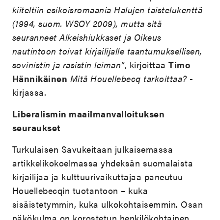
kiiteltiin esikoisromaania Halujen taistelukenttä
(1994, suom. WSOY 2009), mutta sitä
seuranneet Alkeishiukkaset ja Oikeus
nautintoon toivat kirjailijalle taantumuksellisen,
sovinistin ja rasistin leiman”
, kirjoittaa
Timo
Hännikäinen
Mitä Houellebecq tarkoittaa?
-
kirjassa.
Liberalismin maailmanvalloituksen
seuraukset
Turkulaisen Savukeitaan julkaisemassa
artikkelikokoelmassa yhdeksän suomalaista
kirjailijaa ja kulttuurivaikuttajaa paneutuu
Houellebecqin tuotantoon – kuka
sisäistetymmin, kuka ulkokohtaisemmin. Osan
näkökulma on korostetun henkilökohtainen