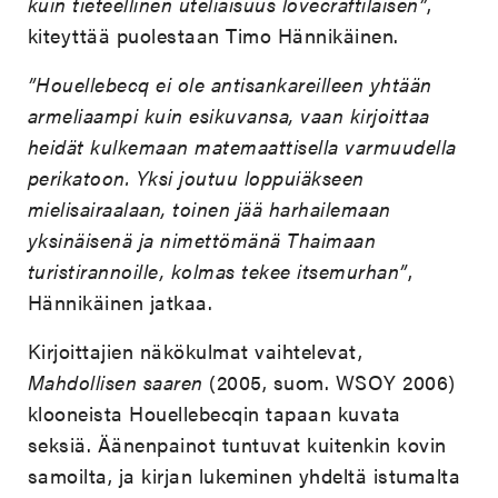
kuin tieteellinen uteliaisuus lovecraftilaisen”
,
kiteyttää puolestaan Timo Hännikäinen.
”Houellebecq ei ole antisankareilleen yhtään
armeliaampi kuin esikuvansa, vaan kirjoittaa
heidät kulkemaan matemaattisella varmuudella
perikatoon. Yksi joutuu loppuiäkseen
mielisairaalaan, toinen jää harhailemaan
yksinäisenä ja nimettömänä Thaimaan
turistirannoille, kolmas tekee itsemurhan”
,
Hännikäinen jatkaa.
Kirjoittajien näkökulmat vaihtelevat,
Mahdollisen saaren
(2005, suom. WSOY 2006)
klooneista Houellebecqin tapaan kuvata
seksiä. Äänenpainot tuntuvat kuitenkin kovin
samoilta, ja kirjan lukeminen yhdeltä istumalta