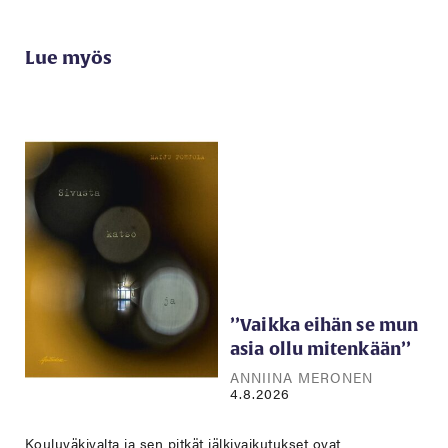
Lue myös
’’Vaikka eihän se mun
asia ollu mitenkään’’
ANNIINA MERONEN
4.8.2026
Kouluväkivalta ja sen pitkät jälkivaikutukset ovat