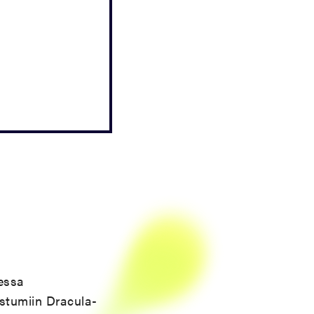
essa
rostumiin Dracula-