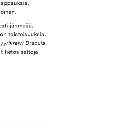
kaappauksia,
voinen.
sesti jähmeää,
 on toisteisuuksia.
yyrikreivi Dracula
 tietosisältöjä