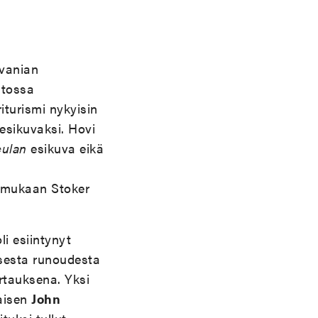
lvanian
atossa
iturismi nykyisin
esikuvaksi. Hovi
culan
esikuva eikä
n mukaan Stoker
li esiintynyt
isesta runoudesta
rtauksena. Yksi
laisen
John