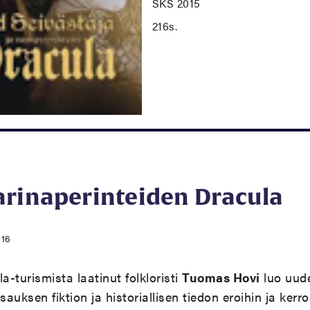
SKS 2015
216s.
arinaperinteiden Dracula
016
a-turismista laatinut folkloristi
Tuomas Hovi
luo uud
sauksen fiktion ja historiallisen tiedon eroihin ja ker