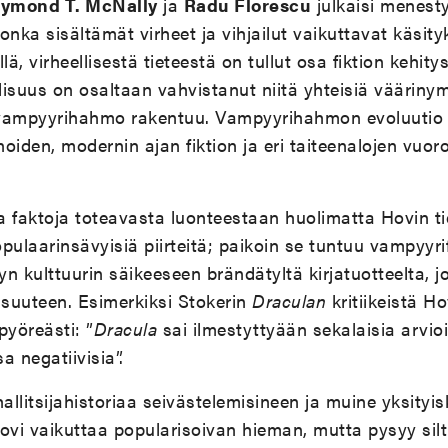
ymond T. McNally
ja
Radu Florescu
julkaisi menest
jonka sisältämät virheet ja vihjailut vaikuttavat käsityk
lä, virheellisestä tieteestä on tullut osa fiktion kehity
llisuus on osaltaan vahvistanut niitä yhteisiä vääriny
vampyyrihahmo rakentuu. Vampyyrihahmon evoluutio h
oiden, modernin ajan fiktion ja eri taiteenalojen vuo
ja faktoja toteavasta luonteestaan huolimatta Hovin t
pulaarinsävyisiä piirteitä; paikoin se tuntuu vampyyrif
yn kulttuurin säikeeseen brändätyltä kirjatuotteelta, j
isuuteen. Esimerkiksi Stokerin
Draculan
kritiikeistä H
yöreästi: ”
Dracula
sai ilmestyttyään sekalaisia arvioit
sa negatiivisia”.
llitsijahistoriaa seivästelemisineen ja muine yksityis
i vaikuttaa popularisoivan hieman, mutta pysyy silti