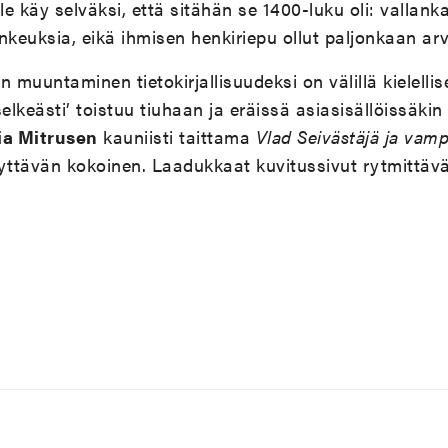
alle käy selväksi, että sitähän se 1400-luku oli: vallan
nkeuksia, eikä ihmisen henkiriepu ollut paljonkaan ar
on muuntaminen tietokirjallisuudeksi on välillä kielelli
elkeästi’ toistuu tiuhaan ja eräissä asiasisällöissäkin
ia Mitrusen
kauniisti taittama
Vlad Seivästäjä ja vamp
yttävän kokoinen. Laadukkaat kuvitussivut rytmittävät