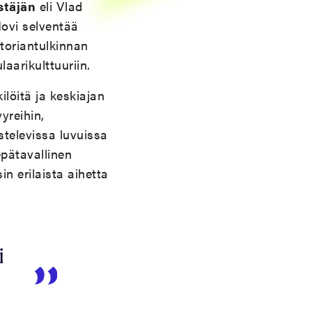
stäjän
eli Vlad
Hovi selventää
storiantulkinnan
aarikulttuuriin.
ilöitä ja keskiajan
yreihin,
stelevissa luvuissa
pätavallinen
in erilaista aihetta
i