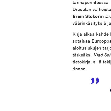
tarinaperinteessä.
Draculan vaiheista 
Bram Stokerin
Dr
väärinkäsityksiä j
Kirja alkaa kahdell
sotaisaa Eurooppaa
aloituslukujen tar
tärkeäksi.
Vlad Sei
tietokirja, sillä t
rinnan.