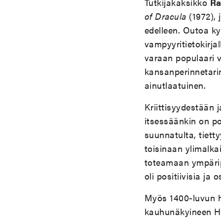
Tutkijakaksikko
Ra
of Dracula
(1972), 
edelleen. Outoa kyl
vampyyritietokirja
varaan populaari 
kansanperinnetarin
ainutlaatuinen.
Kriittisyydestään 
itsessäänkin on po
suunnatulta, tietty
toisinaan ylimalka
toteamaan ympärip
oli positiivisia ja o
Myös 1400-luvun ha
kauhunäkyineen Hov