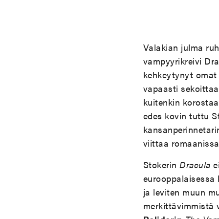
Valakian julma ruht
vampyyrikreivi Dra
kehkeytynyt omat t
vapaasti sekoittaa
kuitenkin korostaa
edes kovin tuttu S
kansanperinnetari
viittaa romaaniss
Stokerin
Dracula
ei
eurooppalaisessa k
ja leviten muun mu
merkittävimmistä v