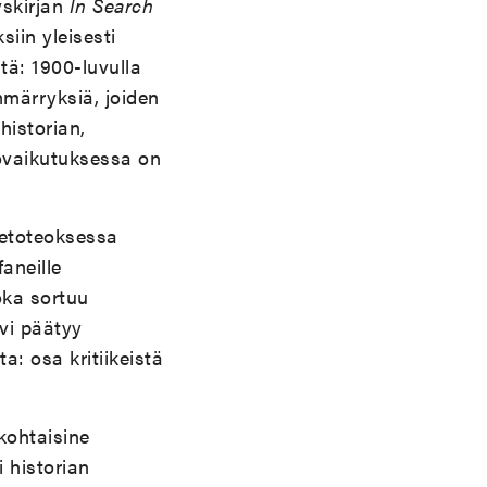
yskirjan
In Search
siin yleisesti
stä: 1900-luvulla
mmärryksiä, joiden
istorian,
rovaikutuksessa on
ietoteoksessa
aneille
oka sortuu
ovi päätyy
a: osa kritiikeistä
kohtaisine
 historian