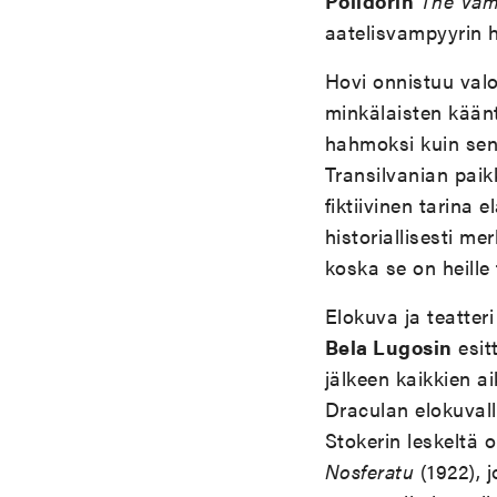
Polidorin
The Vam
aatelisvampyyrin 
Hovi onnistuu val
minkälaisten käänt
hahmoksi kuin sen
Transilvanian paik
fiktiivinen tarina
historiallisesti me
koska se on heille 
Elokuva ja teatte
Bela Lugosin
esit
jälkeen kaikkien a
Draculan elokuvall
Stokerin leskeltä 
Nosferatu
(1922), 