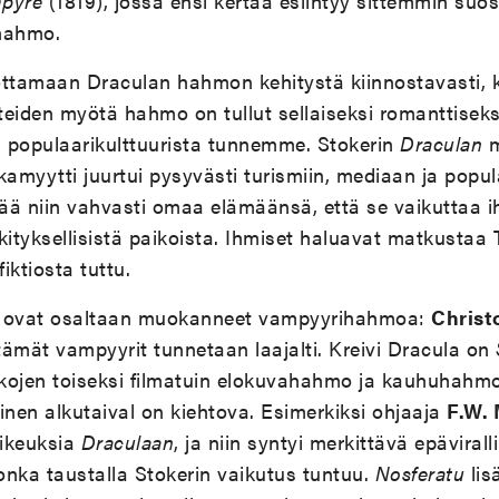
pyre
(1819), jossa ensi kertaa esiintyy sittemmin suosi
hahmo.
ottamaan Draculan hahmon kehitystä kiinnostavasti, k
eiden myötä hahmo on tullut sellaiseksi romanttiseksi
 populaarikulttuurista tunnemme. Stokerin
Draculan
m
kamyytti juurtui pysyvästi turismiin, mediaan ja popula
 elää niin vahvasti omaa elämäänsä, että se vaikuttaa i
rkityksellisistä paikoista. Ihmiset haluavat matkustaa 
fiktiosta tuttu.
ri ovat osaltaan muokanneet vampyyrihahmoa:
Christ
tämät vampyyrit tunnetaan laajalti. Kreivi Dracula on
ikojen toiseksi filmatuin elokuvahahmo ja kauhuhahmoi
inen alkutaival on kiehtova. Esimerkiksi ohjaaja
F.W.
oikeuksia
Draculaan
, ja niin syntyi merkittävä epävirall
jonka taustalla Stokerin vaikutus tuntuu.
Nosferatu
lis