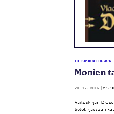
TIETOKIRJALLISUUS
Monien t
VIRPI ALANEN
|
27.2.2
Väitöskirjan Dracul
tietokirjassaan kat