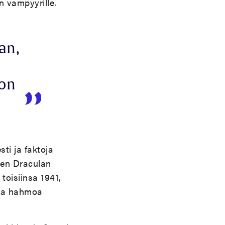
n vampyyrille.
an,
 on
sti ja faktoja
isen Draculan
 toisiinsa 1941,
ista hahmoa