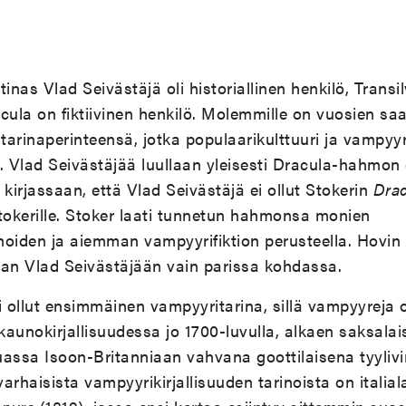
inas Vlad Seivästäjä oli historiallinen henkilö, Transi
cula on fiktiivinen henkilö. Molemmille on vuosien sa
arinaperinteensä, jotka populaarikulttuuri ja vampyyr
. Vlad Seivästäjää luullaan yleisesti Dracula-hahmon 
 kirjassaan, että Vlad Seivästäjä ei ollut Stokerin
Dra
tokerille. Stoker laati tunnetun hahmonsa monien
noiden ja aiemman vampyyrifiktion perusteella. Hovi
aan Vlad Seivästäjään vain parissa kohdassa.
 ollut ensimmäinen vampyyritarina, sillä vampyyreja o
aunokirjallisuudessa jo 1700-luvulla, alkaen saksala
assa Isoon-Britanniaan vahvana goottilaisena tyylivi
arhaisista vampyyrikirjallisuuden tarinoista on italia