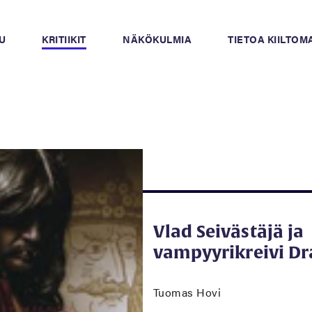
U
KRITIIKIT
NÄKÖKULMIA
TIETOA KIILTO
Vlad Seivästäjä ja
vampyyrikreivi Dr
Tuomas Hovi