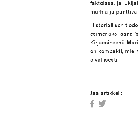
faktoissa, ja lukij
murhia ja panttiva
Historiallisen tied
esimerkiksi sana ’s
Kirjaesineenä
Mar
on kompakti, miell
oivallisesti.
Jaa artikkeli: