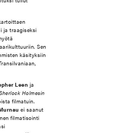
tuksi tullut
artoittaen
 ja traagiseksi
yötä
arikulttuuriin. Sen
hmisten käsityksiin
Transilvaniaan,
opher Leen
ja
Sherlock Holmesin
sta filmatuin.
 Murnau
ei saanut
inen filmatisointi
äsi