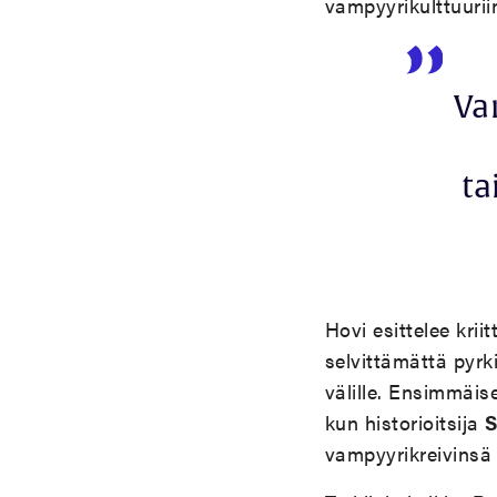
vampyyrikulttuurii
Va
ta
Hovi esittelee krii
selvittämättä pyrk
välille. Ensimmäise
kun historioitsija
S
vampyyrikreivinsä