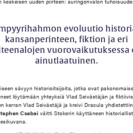
n keskeisen uuden piirteen: auringonvalon tuhoisuude
mpyyrihahmon evoluutio histori
kansanperinteen, fiktion ja eri
iteenalojen vuorovaikutuksessa
ainutlaatuinen.
ttiseen sävyyn historioitsijoita, jotka ovat pakonomaise
ineet löytämään yhteyksiä Vlad Seivästäjän ja fiktiiv
n kerran Vlad Seivästäjä ja kreivi Dracula yhdistettiin
tephen Csabai
väitti Stokerin käyttäneen historiall
 esikuvana.