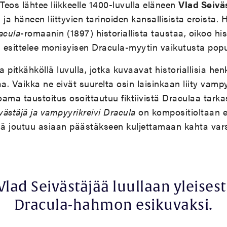
 Teos lähtee liikkeelle 1400-luvulla eläneen
Vlad Seivä
ja häneen liittyvien tarinoiden kansallisista eroista. 
acula
-romaanin (1897) historiallista taustaa, oikoo hi
a esittelee monisyisen Dracula-myytin vaikutusta popul
a pitkähköllä luvulla, jotka kuvaavat historiallisia henk
. Vaikka ne eivät suurelta osin laisinkaan liity vampy
joama taustoitus osoittautuu fiktiivistä Draculaa tarka
västäjä ja vampyyrikreivi Dracula
on kompositioltaan e
ekijä joutuu asiaan päästäkseen kuljettamaan kahta vars
Vlad Seivästäjää luullaan yleisest
Dracula-hahmon esikuvaksi.