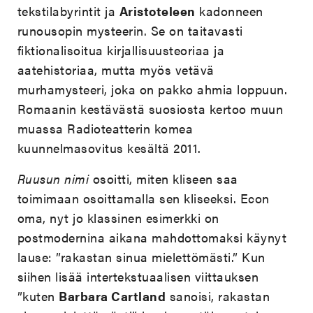
tekstilabyrintit ja
Aristoteleen
kadonneen
runousopin mysteerin. Se on taitavasti
fiktionalisoitua kirjallisuusteoriaa ja
aatehistoriaa, mutta myös vetävä
murhamysteeri, joka on pakko ahmia loppuun.
Romaanin kestävästä suosiosta kertoo muun
muassa Radioteatterin komea
kuunnelmasovitus kesältä 2011.
Ruusun nimi
osoitti, miten kliseen saa
toimimaan osoittamalla sen kliseeksi. Econ
oma, nyt jo klassinen esimerkki on
postmodernina aikana mahdottomaksi käynyt
lause: ”rakastan sinua mielettömästi.” Kun
siihen lisää intertekstuaalisen viittauksen
”kuten
Barbara Cartland
sanoisi, rakastan