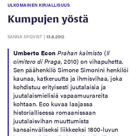
ULKOMAINEN KIRJALLISUUS
Kumpujen yöstä
SANNA NYQVIST
|
13.6.2012
Umberto Econ
Prahan kalmisto
(
Il
cimitero di Praga
, 2010) on vihapuhetta.
Sen päähenkilö Simone Simonini henkilöi
kaunaa, katkeruutta ja ihmisvihaa, joka
kohdistuu erityisesti juutalaisia ja
juutalaismielisiä vapaamuurareita
kohtaan. Eco kuvaa laajassa
historiallisessa romaanissaan
juutalaisvihan muuttumista
kansainväliseksi liikkeeksi 1800-luvun