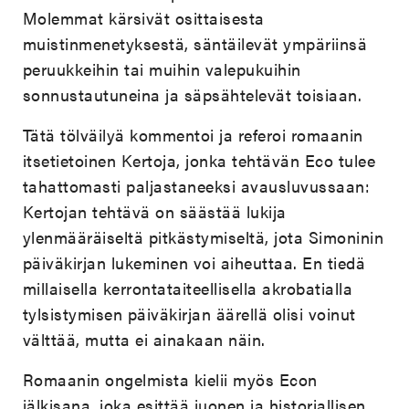
Molemmat kärsivät osittaisesta
muistinmenetyksestä, säntäilevät ympäriinsä
peruukkeihin tai muihin valepukuihin
sonnustautuneina ja säpsähtelevät toisiaan.
Tätä tölväilyä kommentoi ja referoi romaanin
itsetietoinen Kertoja, jonka tehtävän Eco tulee
tahattomasti paljastaneeksi avausluvussaan:
Kertojan tehtävä on säästää lukija
ylenmääräiseltä pitkästymiseltä, jota Simoninin
päiväkirjan lukeminen voi aiheuttaa. En tiedä
millaisella kerrontataiteellisella akrobatialla
tylsistymisen päiväkirjan äärellä olisi voinut
välttää, mutta ei ainakaan näin.
Romaanin ongelmista kielii myös Econ
jälkisana, joka esittää juonen ja historiallisen