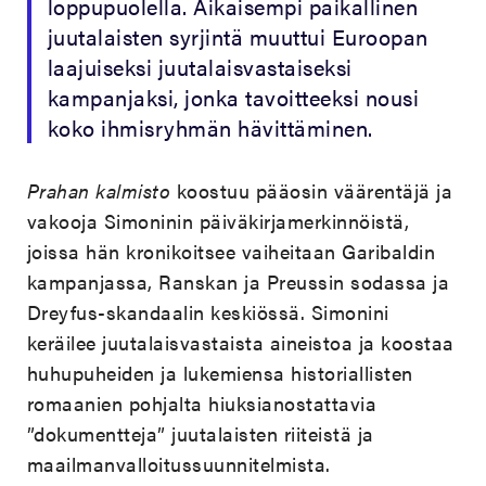
loppupuolella. Aikaisempi paikallinen
juutalaisten syrjintä muuttui Euroopan
laajuiseksi juutalaisvastaiseksi
kampanjaksi, jonka tavoitteeksi nousi
koko ihmisryhmän hävittäminen.
Prahan kalmisto
koostuu pääosin väärentäjä ja
vakooja Simoninin päiväkirjamerkinnöistä,
joissa hän kronikoitsee vaiheitaan Garibaldin
kampanjassa, Ranskan ja Preussin sodassa ja
Dreyfus-skandaalin keskiössä. Simonini
keräilee juutalaisvastaista aineistoa ja koostaa
huhupuheiden ja lukemiensa historiallisten
romaanien pohjalta hiuksianostattavia
”dokumentteja” juutalaisten riiteistä ja
maailmanvalloitussuunnitelmista.