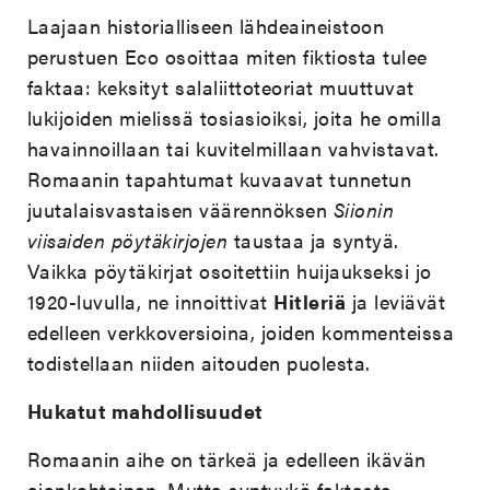
Laajaan historialliseen lähdeaineistoon
perustuen Eco osoittaa miten fiktiosta tulee
faktaa: keksityt salaliittoteoriat muuttuvat
lukijoiden mielissä tosiasioiksi, joita he omilla
havainnoillaan tai kuvitelmillaan vahvistavat.
Romaanin tapahtumat kuvaavat tunnetun
juutalaisvastaisen väärennöksen
Siionin
viisaiden pöytäkirjojen
taustaa ja syntyä.
Vaikka pöytäkirjat osoitettiin huijaukseksi jo
1920-luvulla, ne innoittivat
Hitleriä
ja leviävät
edelleen verkkoversioina, joiden kommenteissa
todistellaan niiden aitouden puolesta.
Hukatut mahdollisuudet
Romaanin aihe on tärkeä ja edelleen ikävän
ajankohtainen. Mutta syntyykö faktasta