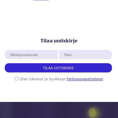
Tilaa uutiskirje
TILAA UUTISKIRJE
Olen lukenut ja hyväksyn
tietosuojaselosteen