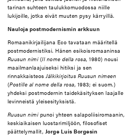
tarinan suhteen taulukkomuodossa niille
lukijoille, jotka eivät muuten pysy kärryillä.
Nauloja postmodernismin arkkuun
Romaanikirjailijana Eco tavataan määritellä
postmodernistiksi. Hänen esikoisromaaninsa
Ruusun nimi
(
Il nome della rosa
, 1980) nousi
maailmanlaajuiseksi hitiksi ja sen
rinnakkaisteos
Jälkikirjoitus Ruusun nimeen
(
Postille al nome della rosa
, 1983; ei suom.)
yhdeksi postmodernin taidekäsityksen laajalle
levinneistä yleisesityksistä.
Ruusun nimi
punoi yhteen salapoliisiromaanin,
keskiaikaisen luostarimiljöön, filosofiset
päättelymallit,
Jorge Luis Borgesin