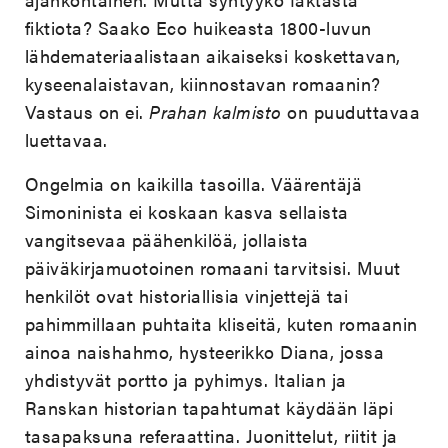
fiktiota? Saako Eco huikeasta 1800-luvun
lähdemateriaalistaan aikaiseksi koskettavan,
kyseenalaistavan, kiinnostavan romaanin?
Vastaus on ei.
Prahan kalmisto
on puuduttavaa
luettavaa.
Ongelmia on kaikilla tasoilla. Väärentäjä
Simoninista ei koskaan kasva sellaista
vangitsevaa päähenkilöä, jollaista
päiväkirjamuotoinen romaani tarvitsisi. Muut
henkilöt ovat historiallisia vinjettejä tai
pahimmillaan puhtaita kliseitä, kuten romaanin
ainoa naishahmo, hysteerikko Diana, jossa
yhdistyvät portto ja pyhimys. Italian ja
Ranskan historian tapahtumat käydään läpi
tasapaksuna referaattina. Juonittelut, riitit ja