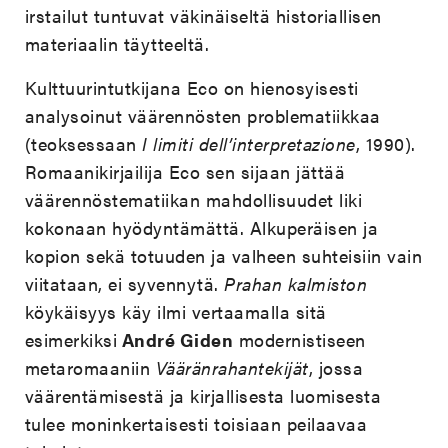
irstailut tuntuvat väkinäiseltä historiallisen
materiaalin täytteeltä.
Kulttuurintutkijana Eco on hienosyisesti
analysoinut väärennösten problematiikkaa
(teoksessaan
I limiti dell’interpretazione
, 1990).
Romaanikirjailija Eco sen sijaan jättää
väärennöstematiikan mahdollisuudet liki
kokonaan hyödyntämättä. Alkuperäisen ja
kopion sekä totuuden ja valheen suhteisiin vain
viitataan, ei syvennytä.
Prahan kalmiston
köykäisyys käy ilmi vertaamalla sitä
esimerkiksi
André Giden
modernistiseen
metaromaaniin
Vääränrahantekijät
, jossa
väärentämisestä ja kirjallisesta luomisesta
tulee moninkertaisesti toisiaan peilaavaa