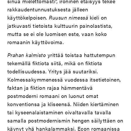
sinua mielettömästi”, ironinen etäisyys tekee
rakkaudentunnustuksesta jälleen
käyttökelpoisen.
Ruusun nimessä
kieli on
jatkuvasti tietoista kulttuurin painolastista,
mutta se ei ole luomisen este, vaan koko
romaanin käyttövoima.
Prahan kalmisto
yrittää toistaa hattutempun
tekemällä fiktiota siitä, mikä on fiktiota
todellisuudessa. Yritys jää suutariksi.
Kolmessakymmenessä vuodessa itsetietoinen,
faktan ja fiktion rajaa hämmentävä
postmoderni romaani on luonut omat
konventionsa ja kliseensä. Niiden kiertäminen
tai kyseenalaistaminen oivaltavalla tavalla
samalla postmodernismin hengen säilyttäen on
käynyt yhä hankalammaksi. Econ romaanissa