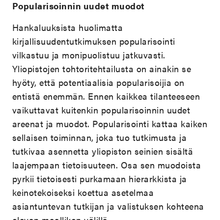
Popularisoinnin uudet muodot
Hankaluuksista huolimatta
kirjallisuudentutkimuksen popularisointi
vilkastuu ja monipuolistuu jatkuvasti.
Yliopistojen tohtoritehtailusta on ainakin se
hyöty, että potentiaalisia popularisoijia on
entistä enemmän. Ennen kaikkea tilanteeseen
vaikuttavat kuitenkin popularisoinnin uudet
areenat ja muodot. Popularisointi kattaa kaiken
sellaisen toiminnan, joka tuo tutkimusta ja
tutkivaa asennetta yliopiston seinien sisältä
laajempaan tietoisuuteen. Osa sen muodoista
pyrkii tietoisesti purkamaan hierarkkista ja
keinotekoiseksi koettua asetelmaa
asiantuntevan tutkijan ja valistuksen kohteena
olevan maallikon välillä.