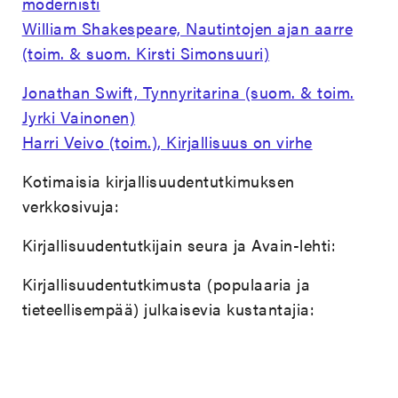
modernisti
William Shakespeare, Nautintojen ajan aarre
(toim. & suom. Kirsti Simonsuuri)
Jonathan Swift, Tynnyritarina (suom. & toim.
Jyrki Vainonen)
Harri Veivo (toim.), Kirjallisuus on virhe
Kotimaisia kirjallisuudentutkimuksen
verkkosivuja:
Kirjallisuudentutkijain seura ja Avain-lehti:
Kirjallisuudentutkimusta (populaaria ja
tieteellisempää) julkaisevia kustantajia: