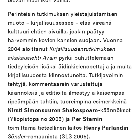
Perinteisin tutkimuksen yleistajuistamisen
muoto – kirjallisuusessee – elää vireänä
kulttuurilehtien sivuilla, joskin päätyy
harvemmin kovien kansien suojaan. Vuonna
2004 aloittanut
Kirjallisuudentutkimuksen
aikakauslehti Avain
pyrkii puhuttelemaan
tiedeyleisön lisäksi äidinkielenopettajia ja muita
kirjallisuudesta kiinnostuneita. Tutkijavoimin
tehtyjä, kommentaarein varustettuja
käännöksiä ja editioita ilmestyy aikaisempaa
ripeämpään tahtiin, tuoreimpina esimerkkeinä
Kirsti Simonsuuren Shakespeare
-käännökset
(Yliopistopaino 2005) ja
Per Stamin
toimittama tieteellinen laitos
Henry Parlandin
Sönder
-romaanista (SLS 2005).