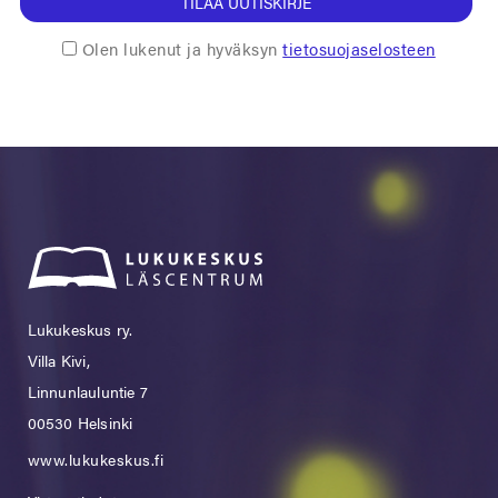
TILAA UUTISKIRJE
Olen lukenut ja hyväksyn
tietosuojaselosteen
Lukukeskus ry.
Villa Kivi,
Linnunlauluntie 7
00530 Helsinki
www.lukukeskus.fi