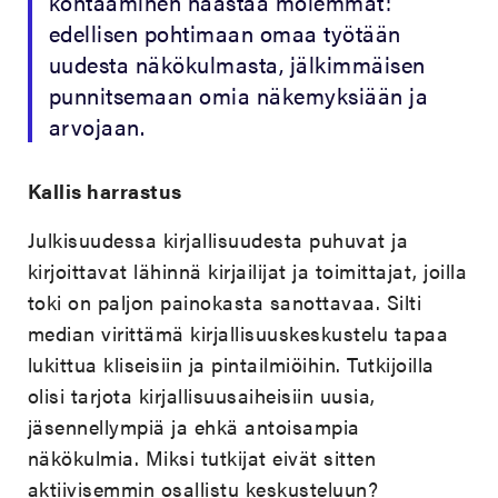
kohtaaminen haastaa molemmat:
edellisen pohtimaan omaa työtään
uudesta näkökulmasta, jälkimmäisen
punnitsemaan omia näkemyksiään ja
arvojaan.
Kallis harrastus
Julkisuudessa kirjallisuudesta puhuvat ja
kirjoittavat lähinnä kirjailijat ja toimittajat, joilla
toki on paljon painokasta sanottavaa. Silti
median virittämä kirjallisuuskeskustelu tapaa
lukittua kliseisiin ja pintailmiöihin. Tutkijoilla
olisi tarjota kirjallisuusaiheisiin uusia,
jäsennellympiä ja ehkä antoisampia
näkökulmia. Miksi tutkijat eivät sitten
aktiivisemmin osallistu keskusteluun?