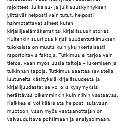
rajoitteet. Julkaisu- ja julkisuuskynnyksen
ylittävät helposti vain tutut, helposti
hahmotettavat aiheet kuten
kirjailijaelämäkerrat tai kirjallisuushistoriat.
Kuitenkin suuri osa kirjallisuudentutkimuksen
tuloksista on muuta kuin yksinkertaisesti
raportoitavia faktoja. Tutkimus ei tarjoa vain
tietoa, vaan myös uusia taitoja – lukemisen ja
tulkinnan tapoja. Tutkimus saattaa ravistella
luutuneita käsityksiä kirjallisuudesta ja
kirjailijuudesta; se voi olla kysymyksiä
herättävää pikemminkin kuin niihin vastaavaa.
Kaikkea ei voi kääräistä helposti sulavaan
muotoon, vaan myös vastaanottajan on
vaivauduttava pohtimaan ja analysoimaan.