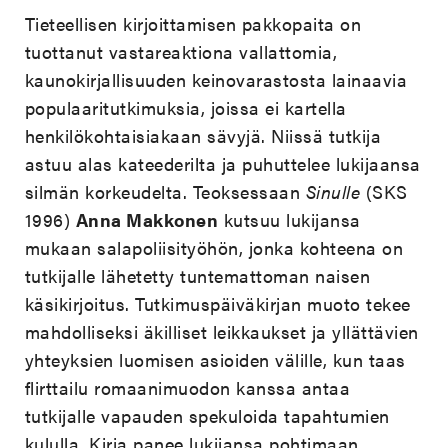
Tieteellisen kirjoittamisen pakkopaita on
tuottanut vastareaktiona vallattomia,
kaunokirjallisuuden keinovarastosta lainaavia
populaaritutkimuksia, joissa ei kartella
henkilökohtaisiakaan sävyjä. Niissä tutkija
astuu alas kateederilta ja puhuttelee lukijaansa
silmän korkeudelta. Teoksessaan
Sinulle
(SKS
1996)
Anna Makkonen
kutsuu lukijansa
mukaan salapoliisityöhön, jonka kohteena on
tutkijalle lähetetty tuntemattoman naisen
käsikirjoitus. Tutkimuspäiväkirjan muoto tekee
mahdolliseksi äkilliset leikkaukset ja yllättävien
yhteyksien luomisen asioiden välille, kun taas
flirttailu romaanimuodon kanssa antaa
tutkijalle vapauden spekuloida tapahtumien
kululla. Kirja panee lukijansa pohtimaan