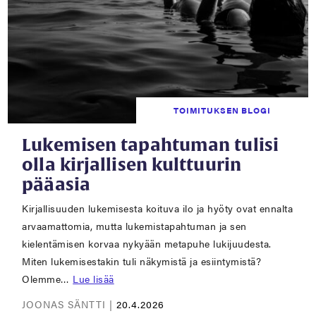
TOIMITUKSEN BLOGI
Lukemisen tapahtuman tulisi
olla kirjallisen kulttuurin
pääasia
Kirjallisuuden lukemisesta koituva ilo ja hyöty ovat ennalta
arvaamattomia, mutta lukemistapahtuman ja sen
kielentämisen korvaa nykyään metapuhe lukijuudesta.
Miten lukemisestakin tuli näkymistä ja esiintymistä?
Olemme…
Lue lisää
JOONAS SÄNTTI |
20.4.2026