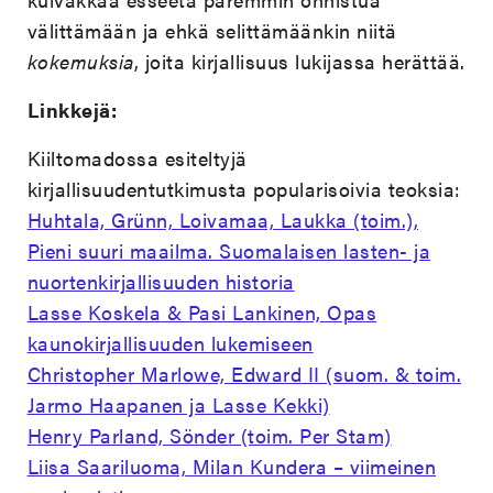
välittämään ja ehkä selittämäänkin niitä
kokemuksia
, joita kirjallisuus lukijassa herättää.
Linkkejä:
Kiiltomadossa esiteltyjä
kirjallisuudentutkimusta popularisoivia teoksia:
Huhtala, Grünn, Loivamaa, Laukka (toim.),
Pieni suuri maailma. Suomalaisen lasten- ja
nuortenkirjallisuuden historia
Lasse Koskela & Pasi Lankinen, Opas
kaunokirjallisuuden lukemiseen
Christopher Marlowe, Edward II (suom. & toim.
Jarmo Haapanen ja Lasse Kekki)
Henry Parland, Sönder (toim. Per Stam)
Liisa Saariluoma, Milan Kundera – viimeinen