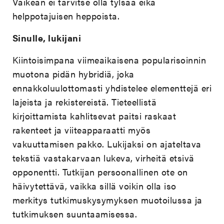
Vaikean ei tarvitse olla tylsää eikä
helppotajuisen heppoista.
Sinulle, lukijani
Kiintoisimpana viimeaikaisena popularisoinnin
muotona pidän hybridiä, joka
ennakkoluulottomasti yhdistelee elementtejä eri
lajeista ja rekistereistä. Tieteellistä
kirjoittamista kahlitsevat paitsi raskaat
rakenteet ja viiteapparaatti myös
vakuuttamisen pakko. Lukijaksi on ajateltava
tekstiä vastakarvaan lukeva, virheitä etsivä
opponentti. Tutkijan persoonallinen ote on
häivytettävä, vaikka sillä voikin olla iso
merkitys tutkimuskysymyksen muotoilussa ja
tutkimuksen suuntaamisessa.