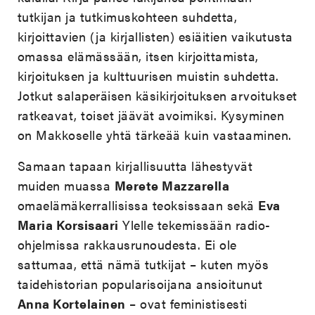
tutkijan ja tutkimuskohteen suhdetta,
kirjoittavien (ja kirjallisten) esiäitien vaikutusta
omassa elämässään, itsen kirjoittamista,
kirjoituksen ja kulttuurisen muistin suhdetta.
Jotkut salaperäisen käsikirjoituksen arvoitukset
ratkeavat, toiset jäävät avoimiksi. Kysyminen
on Makkoselle yhtä tärkeää kuin vastaaminen.
Samaan tapaan kirjallisuutta lähestyvät
muiden muassa
Merete Mazzarella
omaelämäkerrallisissa teoksissaan sekä
Eva
Maria Korsisaari
Ylelle tekemissään radio-
ohjelmissa rakkausrunoudesta. Ei ole
sattumaa, että nämä tutkijat – kuten myös
taidehistorian popularisoijana ansioitunut
Anna Kortelainen
– ovat feministisesti