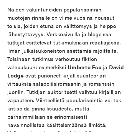
Näiden vakiintuneiden popularisoinnin
muotojen rinnalle on viime vuosina noussut
toisia, joiden etuna on välittömyys ja helppo
lähestyttävyys. Verkkosivuilla ja blogeissa
tutkijat esittelevät tutkimuksiaan reaaliajassa,
ilman julkaisukoneiston asettamia rajoitteita.
Toisinaan tutkimus verhoutuu fiktion
valepukuun: esimerkiksi
Umberto Eco
ja
David
Lodge
ovat punoneet kirjallisuusteorian
virtauksia salapoliisiromaanin ja romanssin
juoniin. Tutkijan auktoriteetti vaihtuu kirjailijan
vapauteen. Viihteellistä popularisointia voi toki
kritisoida pinnallisuudesta, mutta
parhaimmillaan se erinomaisesti
havainnollistaa käsittelemäänsä ilmiötä.