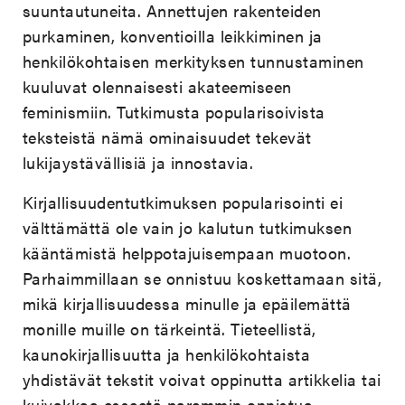
suuntautuneita. Annettujen rakenteiden
purkaminen, konventioilla leikkiminen ja
henkilökohtaisen merkityksen tunnustaminen
kuuluvat olennaisesti akateemiseen
feminismiin. Tutkimusta popularisoivista
teksteistä nämä ominaisuudet tekevät
lukijaystävällisiä ja innostavia.
Kirjallisuudentutkimuksen popularisointi ei
välttämättä ole vain jo kalutun tutkimuksen
kääntämistä helppotajuisempaan muotoon.
Parhaimmillaan se onnistuu koskettamaan sitä,
mikä kirjallisuudessa minulle ja epäilemättä
monille muille on tärkeintä. Tieteellistä,
kaunokirjallisuutta ja henkilökohtaista
yhdistävät tekstit voivat oppinutta artikkelia tai
kuivakkaa esseetä paremmin onnistua