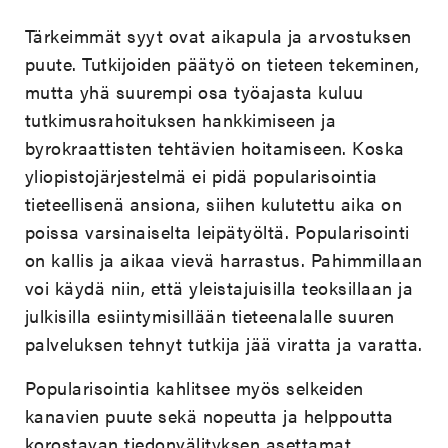
Tärkeimmät syyt ovat aikapula ja arvostuksen
puute. Tutkijoiden päätyö on tieteen tekeminen,
mutta yhä suurempi osa työajasta kuluu
tutkimusrahoituksen hankkimiseen ja
byrokraattisten tehtävien hoitamiseen. Koska
yliopistojärjestelmä ei pidä popularisointia
tieteellisenä ansiona, siihen kulutettu aika on
poissa varsinaiselta leipätyöltä. Popularisointi
on kallis ja aikaa vievä harrastus. Pahimmillaan
voi käydä niin, että yleistajuisilla teoksillaan ja
julkisilla esiintymisillään tieteenalalle suuren
palveluksen tehnyt tutkija jää viratta ja varatta.
Popularisointia kahlitsee myös selkeiden
kanavien puute sekä nopeutta ja helppoutta
korostavan tiedonvälityksen asettamat