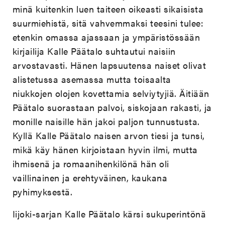
minä kuitenkin luen taiteen oikeasti sikaisista
suurmiehistä, sitä vahvemmaksi teesini tulee:
etenkin omassa ajassaan ja ympäristössään
kirjailija Kalle Päätalo suhtautui naisiin
arvostavasti. Hänen lapsuutensa naiset olivat
alistetussa asemassa mutta toisaalta
niukkojen olojen kovettamia selviytyjiä. Äitiään
Päätalo suorastaan palvoi, siskojaan rakasti, ja
monille naisille hän jakoi paljon tunnustusta.
Kyllä Kalle Päätalo naisen arvon tiesi ja tunsi,
mikä käy hänen kirjoistaan hyvin ilmi, mutta
ihmisenä ja romaanihenkilönä hän oli
vaillinainen ja erehtyväinen, kaukana
pyhimyksestä.
Iijoki-sarjan Kalle Päätalo kärsi sukuperintönä