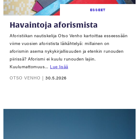
ESSEET
Havaintoja aforismista
Aforistiikan nautiskelija Otso Venho kartoittaa esseessään
viime vuosien aforistista läikähtelyä: millainen on
aforismin asema nykykirjallisuuden ja etenkin runouden
piirissä? Aforismi ei kuulu runouden lajiin.
Kuulumattomuus…
Lue lisää
OTSO VENHO |
30.5.2026