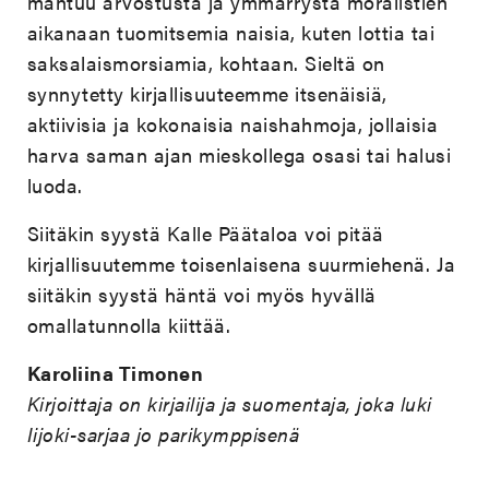
mahtuu arvostusta ja ymmärrystä moralistien
aikanaan tuomitsemia naisia, kuten lottia tai
saksalaismorsiamia, kohtaan. Sieltä on
synnytetty kirjallisuuteemme itsenäisiä,
aktiivisia ja kokonaisia naishahmoja, jollaisia
harva saman ajan mieskollega osasi tai halusi
luoda.
Siitäkin syystä Kalle Päätaloa voi pitää
kirjallisuutemme toisenlaisena suurmiehenä. Ja
siitäkin syystä häntä voi myös hyvällä
omallatunnolla kiittää.
Karoliina Timonen
Kirjoittaja on kirjailija ja suomentaja, joka luki
Iijoki-sarjaa jo parikymppisenä