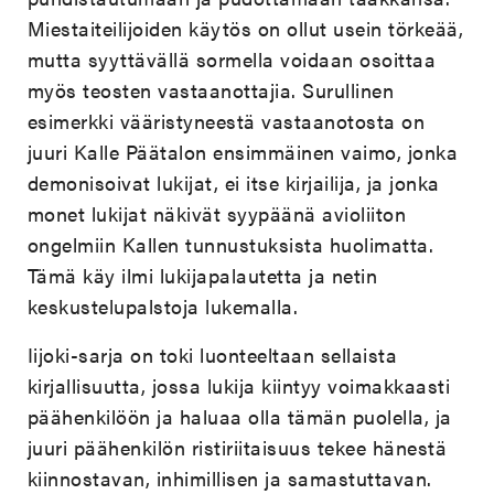
Miestaiteilijoiden käytös on ollut usein törkeää,
mutta syyttävällä sormella voidaan osoittaa
myös teosten vastaanottajia. Surullinen
esimerkki vääristyneestä vastaanotosta on
juuri Kalle Päätalon ensimmäinen vaimo, jonka
demonisoivat lukijat, ei itse kirjailija, ja jonka
monet lukijat näkivät syypäänä avioliiton
ongelmiin Kallen tunnustuksista huolimatta.
Tämä käy ilmi lukijapalautetta ja netin
keskustelupalstoja lukemalla.
Iijoki-sarja on toki luonteeltaan sellaista
kirjallisuutta, jossa lukija kiintyy voimakkaasti
päähenkilöön ja haluaa olla tämän puolella, ja
juuri päähenkilön ristiriitaisuus tekee hänestä
kiinnostavan, inhimillisen ja samastuttavan.