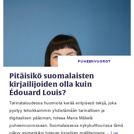
PUHEENVUOROT
Pitäisikö suomalaisten
kirjailijoiden olla kuin
Édouard Louis?
Tarinataloudessa huomiota kerää erityisesti tekijä, joka
pystyy tehokkaimmin yhdistämään tarinallisen ja
digitaalisen pääoman, toteaa Maria Mäkelä
puheenvuorossaan. Suomalaisessa nykykulttuurissa tämä
näkyy esimerkiksi tulevan kirjailijan mallitarinana,…
Lue