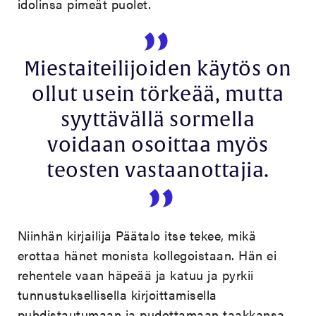
idolinsa pimeät puolet.
Miestaiteilijoiden käytös on
ollut usein törkeää, mutta
syyttävällä sormella
voidaan osoittaa myös
teosten vastaanottajia.
Niinhän kirjailija Päätalo itse tekee, mikä
erottaa hänet monista kollegoistaan. Hän ei
rehentele vaan häpeää ja katuu ja pyrkii
tunnustuksellisella kirjoittamisella
puhdistautumaan ja pudottamaan taakkansa.