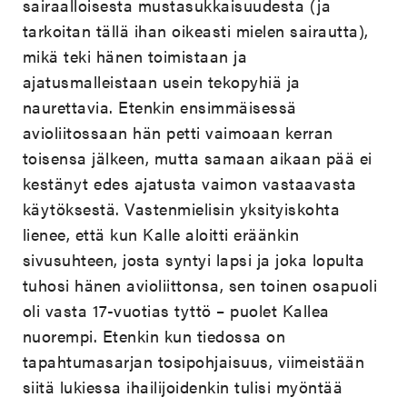
sairaalloisesta mustasukkaisuudesta (ja
tarkoitan tällä ihan oikeasti mielen sairautta),
mikä teki hänen toimistaan ja
ajatusmalleistaan usein tekopyhiä ja
naurettavia. Etenkin ensimmäisessä
avioliitossaan hän petti vaimoaan kerran
toisensa jälkeen, mutta samaan aikaan pää ei
kestänyt edes ajatusta vaimon vastaavasta
käytöksestä. Vastenmielisin yksityiskohta
lienee, että kun Kalle aloitti eräänkin
sivusuhteen, josta syntyi lapsi ja joka lopulta
tuhosi hänen avioliittonsa, sen toinen osapuoli
oli vasta 17-vuotias tyttö – puolet Kallea
nuorempi. Etenkin kun tiedossa on
tapahtumasarjan tosipohjaisuus, viimeistään
siitä lukiessa ihailijoidenkin tulisi myöntää