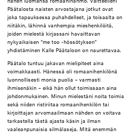
hänen luomansa romaanihahmo. Väitteelleni
Päätalosta naisten arvostajana jotkut ovat
joka tapauksessa puhahdelleet, ja toisaalta on
niitäkin, lähinnä vanhempia mieshenkilöitä,
joiden mielestä kirjassani havaittavan
nykyaikaisen ”me too -hössötyksen”
yhdistäminen Kalle Päätaloon on naurettavaa.
Päätalo tuntuu jakavan mielipiteet aina
voimakkaasti. Hänessä oli romaanihenkilönä
luonnollisesti monia puolia – varmasti
ihmisenäkin – eikä hän ollut toimissaan aina
johdonmukainen. Minun mielestäni noita toimia
sekä niiden ristiriitaa romaanihenkilön tai
kirjoittajan arvomaailmaan nähden on voitava
tarkastella tästä ajasta käsin ja ilman
vaaleanpunaisia silmälaseja. Mitä enemmän