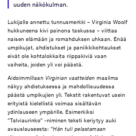
uuden näkökulman.
Lukijalle annettu tunnusmerkki – Virginia Woolf
hukkuneena kivi painona taskussa – viittaa
naisen elämään ja romahduksen uhkaan. Enää
umpikujat, ahdistukset ja paniikkikohtaukset
eivät ole kohtalokkaita riippakiviä vaan
vaiheita, joiden yli voi päästä.
Aidoimmillaan
Virginian vaatteiden
maailma
näkyy ahdistuksessa ja mahdollisuudessa
päästä umpikujien yli. Tekstit rakentuvat usein
erityistä kielellistä voimaa sisältävän
ydinlauseen ympärille. Esimerkiksi
”Talviaurinko” -niminen teksti keriytyy auki
avauslauseesta: ”
Hän tuli pelastamaan