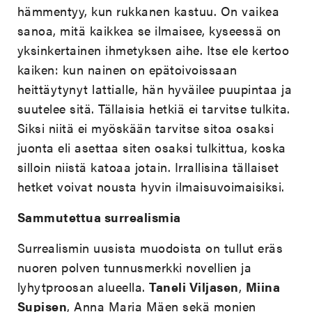
hämmentyy, kun rukkanen kastuu. On vaikea
sanoa, mitä kaikkea se ilmaisee, kyseessä on
yksinkertainen ihmetyksen aihe. Itse ele kertoo
kaiken: kun nainen on epätoivoissaan
heittäytynyt lattialle, hän hyväilee puupintaa ja
suutelee sitä. Tällaisia hetkiä ei tarvitse tulkita.
Siksi niitä ei myöskään tarvitse sitoa osaksi
juonta eli asettaa siten osaksi tulkittua, koska
silloin niistä katoaa jotain. Irrallisina tällaiset
hetket voivat nousta hyvin ilmaisuvoimaisiksi.
Sammutettua surrealismia
Surrealismin uusista muodoista on tullut eräs
nuoren polven tunnusmerkki novellien ja
lyhytproosan alueella.
Taneli Viljasen
,
Miina
Supisen
, Anna Maria Mäen sekä monien