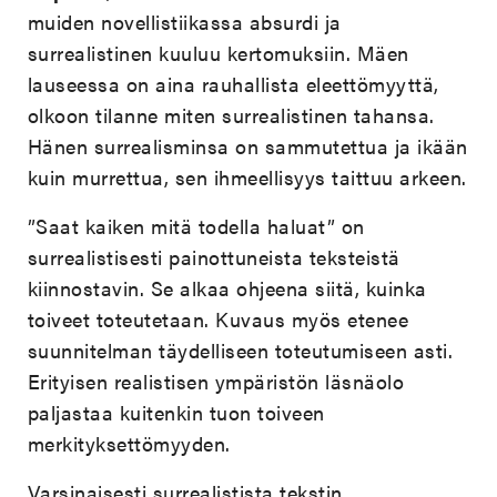
muiden novellistiikassa absurdi ja
surrealistinen kuuluu kertomuksiin. Mäen
lauseessa on aina rauhallista eleettömyyttä,
olkoon tilanne miten surrealistinen tahansa.
Hänen surrealisminsa on sammutettua ja ikään
kuin murrettua, sen ihmeellisyys taittuu arkeen.
”Saat kaiken mitä todella haluat” on
surrealistisesti painottuneista teksteistä
kiinnostavin. Se alkaa ohjeena siitä, kuinka
toiveet toteutetaan. Kuvaus myös etenee
suunnitelman täydelliseen toteutumiseen asti.
Erityisen realistisen ympäristön läsnäolo
paljastaa kuitenkin tuon toiveen
merkityksettömyyden.
Varsinaisesti surrealistista tekstin