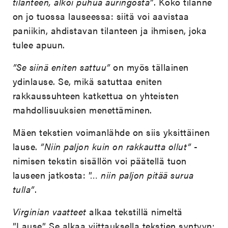
tilanteen, alkoi puhua auringosta”
. Koko tilanne
on jo tuossa lauseessa: siitä voi aavistaa
paniikin, ahdistavan tilanteen ja ihmisen, joka
tulee apuun.
”
Se siinä eniten sattuu”
on myös tällainen
ydinlause. Se, mikä satuttaa eniten
rakkaussuhteen katkettua on yhteisten
mahdollisuuksien menettäminen.
Mäen tekstien voimanlähde on siis yksittäinen
lause.
”Niin paljon kuin on rakkautta ollut”
-
nimisen tekstin sisällön voi päätellä tuon
lauseen jatkosta: ”…
niin paljon pitää surua
tulla”
.
Virginian vaatteet
alkaa tekstillä nimeltä
”Lause”. Se alkaa viittauksella tekstien syntyyn: