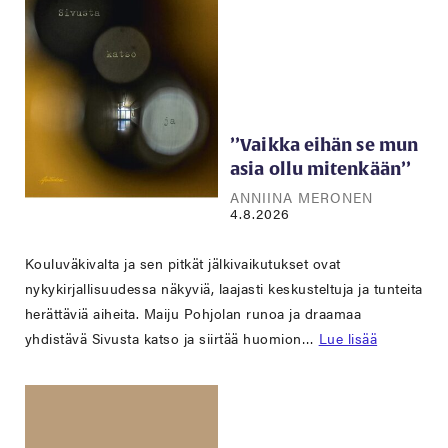
’’Vaikka eihän se mun
asia ollu mitenkään’’
ANNIINA MERONEN
4.8.2026
Kouluväkivalta ja sen pitkät jälkivaikutukset ovat
nykykirjallisuudessa näkyviä, laajasti keskusteltuja ja tunteita
herättäviä aiheita. Maiju Pohjolan runoa ja draamaa
yhdistävä Sivusta katso ja siirtää huomion…
Lue lisää