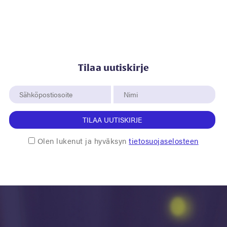
Tilaa uutiskirje
TILAA UUTISKIRJE
Olen lukenut ja hyväksyn
tietosuojaselosteen