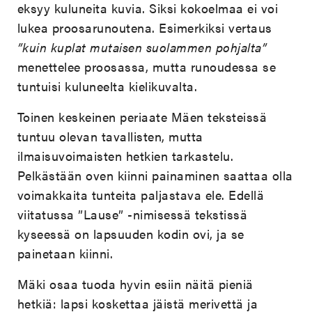
eksyy kuluneita kuvia. Siksi kokoelmaa ei voi
lukea proosarunoutena. Esimerkiksi vertaus
”
kuin kuplat mutaisen suolammen pohjalta
”
menettelee proosassa, mutta runoudessa se
tuntuisi kuluneelta kielikuvalta.
Toinen keskeinen periaate Mäen teksteissä
tuntuu olevan tavallisten, mutta
ilmaisuvoimaisten hetkien tarkastelu.
Pelkästään oven kiinni painaminen saattaa olla
voimakkaita tunteita paljastava ele. Edellä
viitatussa ”Lause” -nimisessä tekstissä
kyseessä on lapsuuden kodin ovi, ja se
painetaan kiinni.
Mäki osaa tuoda hyvin esiin näitä pieniä
hetkiä: lapsi koskettaa jäistä merivettä ja