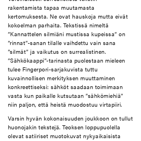
rakentamista tapaa muutamasta
kertomuksesta. Ne ovat hauskoja mutta eivät
kokoelman parhaita. Tekstissä nimeltä
”Kannattelen silmiäni mustissa kupeissa” on
”rinnat”-sanan tilalle vaihdettu vain sana
”silmät” ja vaikutus on surrealistinen.
”Sähkökaappi”-tarinasta puolestaan mieleen
tulee Fingerpori-sarjakuvista tuttu
kuvainnollisen merkityksen muuttaminen
konkreettiseksi: sähköt saadaan toimimaan
vasta kun paikalle kutsutaan ”sähkömiehiä”
niin paljon, että heistä muodostuu virtapiiri.
Varsin hyvän kokonaisuuden joukkoon on tullut
huonojakin tekstejä. Teoksen loppupuolella
olevat satiiriset muotokuvat nykyaikaisista