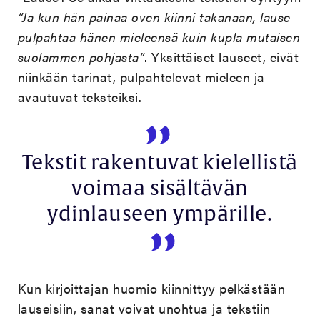
”
Ja kun h
ä
n painaa oven kiinni takanaan, lause
pulpahtaa h
ä
nen mieleens
ä
kuin kupla mutaisen
suolammen pohjasta
”
. Yksittäiset lauseet, eivät
niinkään tarinat, pulpahtelevat mieleen ja
avautuvat teksteiksi.
Tekstit rakentuvat kielellistä
voimaa sisältävän
ydinlauseen ympärille.
Kun kirjoittajan huomio kiinnittyy pelkästään
lauseisiin, sanat voivat unohtua ja tekstiin