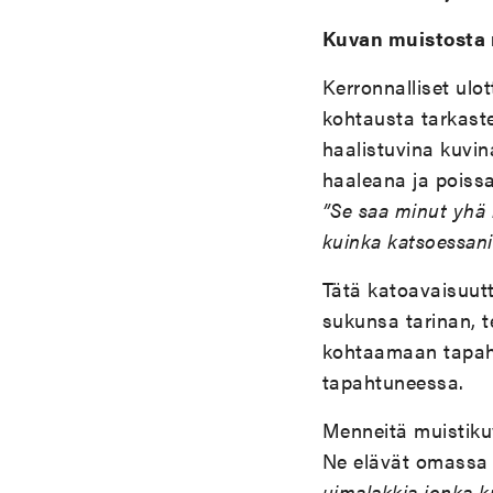
Kuvan muistosta 
Kerronnalliset ulo
kohtausta tarkast
haalistuvina kuvin
haaleana ja poiss
”Se saa minut yhä 
kuinka katsoessani
Tätä katoavaisuutt
sukunsa tarinan, t
kohtaamaan tapahtu
tapahtuneessa.
Menneitä muistikuv
Ne elävät omassa 
uimalakkia jonka k