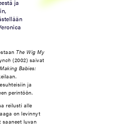
eestä ja
in,
ästellään
Veronica
eostaan
The Wig My
Lynch
(2002) saivat
Making Babies:
eilaan.
suhteisiin ja
seen perintöön.
 reilusti alle
saaga on levinnyt
t saaneet luvan