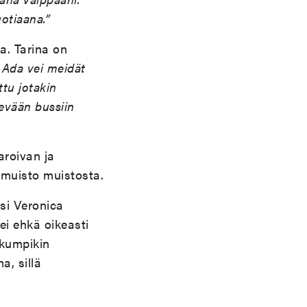
otiaana.”
a. Tarina on
. Ada vei meidät
ttu jotakin
ievään bussiin
aroivan ja
 muisto muistosta.
ksi Veronica
ei ehkä oikeasti
 kumpikin
a, sillä