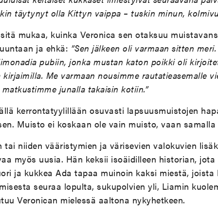
kin täytynyt olla Kittyn vaippa – tuskin minun, kolmivu
sitä mukaa, kuinka Veronica sen otaksuu muistavans
suuntaan ja ehkä:
”Sen jälkeen oli varmaan sitten meri
monadia pubiin, jonka mustan katon poikki oli kirjoite
lla kirjaimilla. Me varmaan nousimme rautatieasemalle v
ja matkustimme junalla takaisin kotiin.”
tällä kerrontatyylillään osuvasti lapsuusmuistojen hap
sen. Muisto ei koskaan ole vain muisto, vaan samalla
 tai niiden vääristymien ja värisevien valokuvien lisä
aa myös uusia. Hän keksii isoäidilleen historian, jota 
uori ja kukkea Ada tapaa muinoin kaksi miestä, joista
isesta seuraa lopulta, sukupolvien yli, Liamin kuolem
tuu Veronican mielessä aaltona nykyhetkeen.