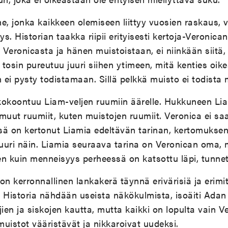
e, jonka kaikkeen olemiseen liittyy vuosien raskaus, 
. Historian taakka riipii erityisesti kertoja-Veronica
Veronicasta ja hänen muistoistaan, ei niinkään siitä, 
tosin pureutuu juuri siihen ytimeen, mitä kenties oike
ei pysty todistamaan. Sillä pelkkä muisto ei todista 
kokoontuu Liam-veljen ruumiin äärelle. Hukkuneen Li
muut ruumiit, kuten muistojen ruumiit. Veronica ei s
ä on kertonut Liamia edeltävän tarinan, kertomuksen,
juuri näin. Liamia seuraava tarina on Veronican oma, m
 kuin menneisyys perheessä on katsottu läpi, tunnett
on kerronnallinen lankakerä täynnä erivärisiä ja erimit
 Historia nähdään useista näkökulmista, isoäiti Adan
jien ja siskojen kautta, mutta kaikki on lopulta vain 
uistot vääristävät ja nikkaroivat uudeksi.