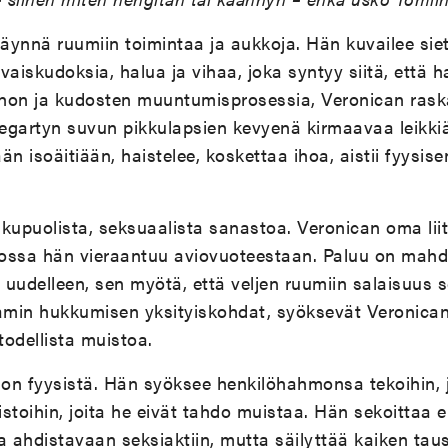
täynnä ruumiin toimintaa ja aukkoja. Hän kuvailee sie
vaiskudoksia, halua ja vihaa, joka syntyy siitä, että 
 ihon ja kudosten muuntumisprosessia, Veronican ras
egartyn suvun pikkulapsien kevyenä kirmaavaa leikki
ään isoäitiään, haistelee, koskettaa ihoa, aistii fyysis
kupuolista, seksuaalista sanastoa. Veronican oma lii
, jossa hän vieraantuu aviovuoteestaan. Paluu on mahdo
uudelleen, sen myötä, että veljen ruumiin salaisuus s
iamin hukkumisen yksityiskohdat, syöksevät Veronica
todellista muistoa.
 on fyysistä. Hän syöksee henkilöhahmonsa tekoihin, j
stoihin, joita he eivät tahdo muistaa. Hän sekoittaa e
a ahdistavaan seksiaktiin, mutta säilyttää kaiken tau