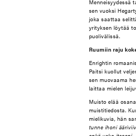
Menneisyydessä tapa
sen vuoksi Hegart
joka saattaa seli
yrityksen löytää t
puolivälissä.
Ruumiin raju ko
Enrightin romaanis
Paitsi kuollut vel
sen muovaama henk
laittaa mielen leij
Muisto elää osana
muistitiedosta. K
mielikuvia, hän s
tunne ihoni äärivii
enkä usko itseeni 