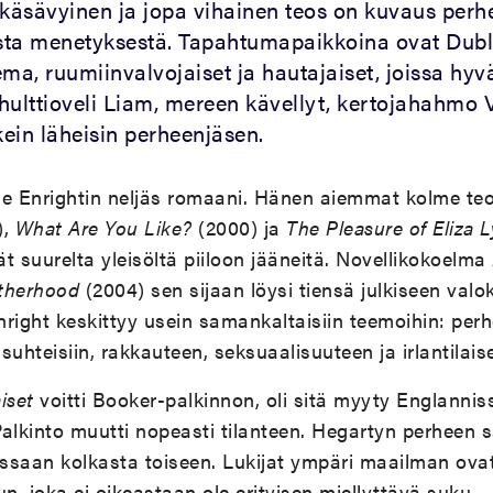
kkäsävyinen ja jopa vihainen teos on kuvaus perh
sta menetyksestä. Tapahtumapaikkoina ovat Dubl
ma, ruumiinvalvojaiset ja hautajaiset, joissa hyv
hulttioveli Liam, mereen kävellyt, kertojahahmo 
ein läheisin perheenjäsen.
ne Enrightin neljäs romaani. Hänen aiemmat kolme t
),
What Are You Like?
(2000) ja
The Pleasure of Eliza 
ät suurelta yleisöltä piiloon jääneitä. Novellikokoelma
therhood
(2004) sen sijaan löysi tiensä julkiseen valok
ght keskittyy usein samankaltaisiin teemoihin: perhe
ssuhteisiin, rakkauteen, seksuaalisuuteen ja irlantilai
iset
voitti Booker-palkinnon, oli sitä myyty Englannissa
alkinto muutti nopeasti tilanteen. Hegartyn perheen 
ssaan kolkasta toiseen. Lukijat ympäri maailman ova
n, joka ei oikeastaan ole erityisen miellyttävä suku.