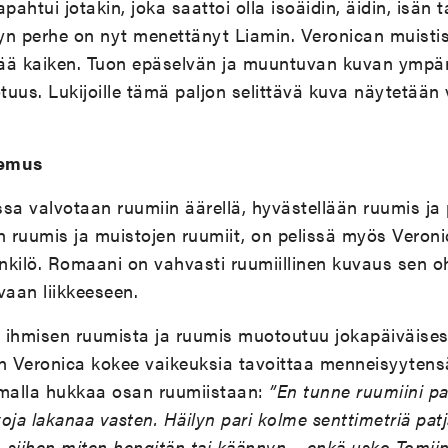
htui jotakin, joka saattoi olla isoäidin, äidin, isän t
yn perhe on nyt menettänyt Liamin. Veronican muistis
ttää kaiken. Tuon epäselvän ja muuntuvan kuvan ympär
otuus. Lukijoille tämä paljon selittävä kuva näytetää
kemus
sa valvotaan ruumiin äärellä, hyvästellään ruumis ja p
jen ruumis ja muistojen ruumiit, on pelissä myös Veron
ilö. Romaani on vahvasti ruumiillinen kuvaus sen ohe
uvaan liikkeeseen.
 ihmisen ruumista ja ruumis muotoutuu jokapäiväise
un Veronica kokee vaikeuksia tavoittaa menneisyytens
amalla hukkaa osan ruumiistaan:
”En tunne ruumiini pa
voja lakanaa vasten. Häilyn pari kolme senttimetriä patj
– siihen miten hengitän tai käännyn – enkä usko Tomiin 