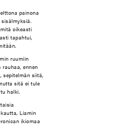
velttona painona
n sisälmyksiä.
mitä oikeasti
asti tapahtui,
mitään.
amin ruumiin
aa rauhaa, ennen
 sepitelmän siitä,
utta sitä ei tule
u halki.
taisia
 kautta, Liamin
Veronican ikiomaa