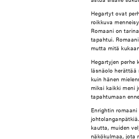
Hegartyt ovat perh
roikkuva menneisyys
Romaani on tarina 
tapahtui. Romaani 
mutta mitä kukaan 
Hegartyjen perhe 
läsnäolo herättää 
kuin hänen mielens
miksi kaikki meni 
tapahtumaan ennen
Enrightin romaani 
johtolanganpätkiä.
kautta, muiden vel
näkökulmaa, jota m