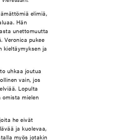
tämättömiä elimiä,
haluaa. Hän
kasta unettomuutta
ä. Veronica pukee
en kieltäymyksen ja
tto uhkaa joutua
llinen vain, jos
elviää. Lopulta
n omista mielen
oita he eivät
lävää ja kuolevaa,
stalla myös jotakin