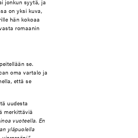
ai jonkun syytä, ja
sa on yksi kuva,
ille hän kokoaa
n vasta romaanin
eitellään se.
ican oma vartalo ja
lla, että se
stä uudesta
ä merkittäviä
inoa vuoteella. En
an yläpuolella
vieressäni.”