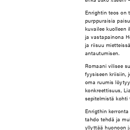
Enrightin teos on 
purppuraisia paisu
kuvailee kuolleen
ja vastapainona H
ja riisuu mietteiss
antautumisen.
Romaani vilisee su
fyysiseen kriisiin
oma ruumis löytyy 
konkreettisuus, L
sepitelmistä kohti 
Enrigthin kerronta
tahdo tehdä ja mui
yllyttää huonoon j