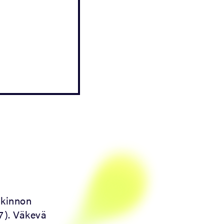
lkinnon
7). Väkevä