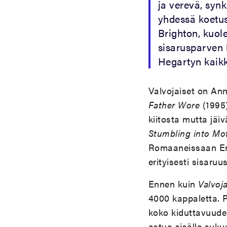
ja verevä, syn
yhdessä koetu
Brighton, kuole
sisarusparven 
Hegartyn kaikk
Valvojaiset on An
Father Wore
(1995
kiitosta mutta jäiv
Stumbling into Mo
Romaaneissaan Enri
erityisesti sisaruu
Ennen kuin
Valvoja
4000 kappaletta. P
koko kiduttavuude
astua sisälle sukuu