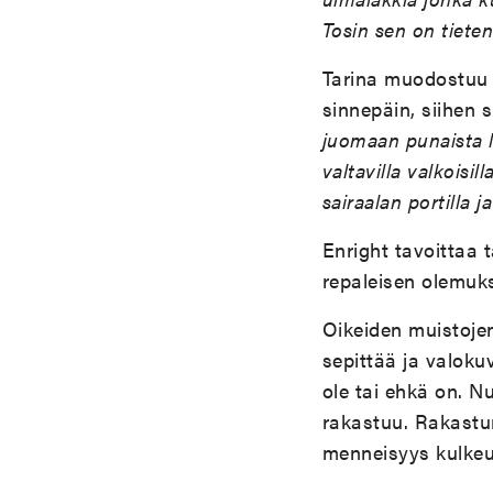
Tosin sen on tieten
Tarina muodostuu 
sinnepäin, siihen 
juomaan punaista li
valtavilla valkoisi
sairaalan portilla 
Enright tavoittaa 
repaleisen olemuk
Oikeiden muistojen
sepittää ja valokuv
ole tai ehkä on. N
rakastuu. Rakastum
menneisyys kulkeu