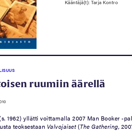
Kääntäjä(t): Tarja Kontro
LISUUS
oisen ruumiin äärellä
2010
(s. 1962) yllätti voittamalla 2007 Man Booker -pa
usta teoksestaan
Valvojaiset
(
The Gathering
, 200