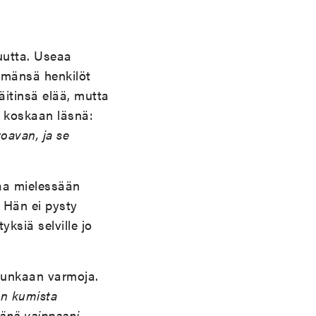
uutta. Useaa
ämänsä henkilöt
äitinsä elää, mutta
i koskaan läsnä:
oavan, ja se
taa mielessään
. Hän ei pysty
ksiä selville jo
kuunkaan varmoja.
n kumista
vänä vaippaani.